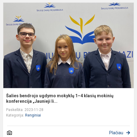
Š
b
u
m
1
4
k
m
k
Šalies bendrojo ugdymo mokyklų 1–4 klasių mokinių
konferencija „Jaunieji li...
Paskelbta: 2023-11-28
Kategorija:
Renginiai
Plačiau