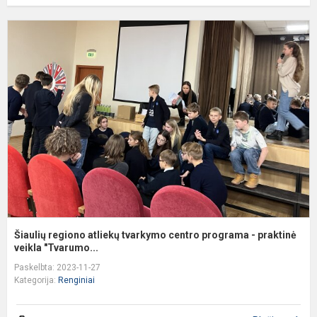
Š
r
a
t
c
p
-
p
Šiaulių regiono atliekų tvarkymo centro programa - praktinė
veikla "Tvarumo...
Paskelbta: 2023-11-27
Kategorija:
Renginiai