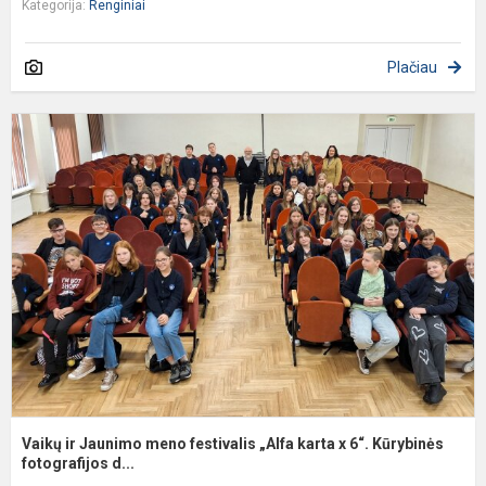
Kategorija:
Renginiai
Plačiau
V
ir
J
m
f
„
k
x
6
K
Vaikų ir Jaunimo meno festivalis „Alfa karta x 6“. Kūrybinės
fotografijos d...