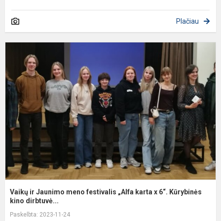
Plačiau
V
ir
J
m
f
„
k
x
6
K
Vaikų ir Jaunimo meno festivalis „Alfa karta x 6“. Kūrybinės
kino dirbtuvė...
Paskelbta: 2023-11-24