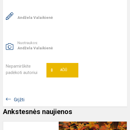
Andžela Valaikienė
Nuotraukos:
Andžela Valaikienė
Nepamirškite
8
AČIŪ
padėkoti autoriui
Grįžti
Ankstesnės naujienos
Š