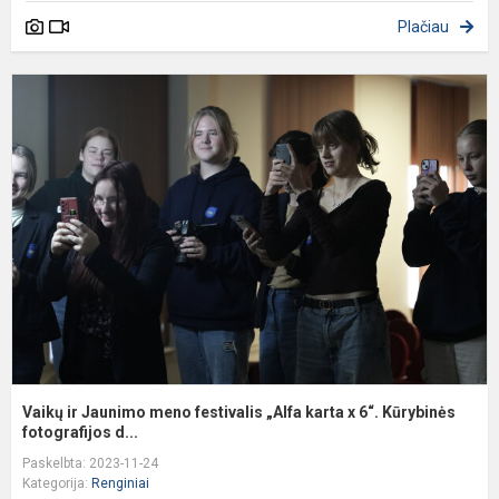
Plačiau
V
ir
J
m
f
„
k
x
6
K
Vaikų ir Jaunimo meno festivalis „Alfa karta x 6“. Kūrybinės
fotografijos d...
Paskelbta: 2023-11-24
Kategorija:
Renginiai