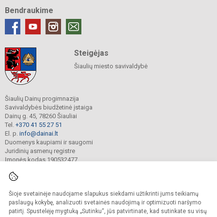
Bendraukime
Steigėjas
Šiaulių miesto savivaldybė
Šiaulių Dainų progimnazija
Savivaldybės biudžetinė įstaiga
Dainų g. 45, 78260 Šiauliai
Tel.
+370 41 55 27 51
El. p.
info@dainai.lt
Duomenys kaupiami ir saugomi
Juridinių asmenų registre
Įmonės kodas 190532477
Šioje svetainėje naudojame slapukus siekdami užtikrinti jums teikiamų
© 2023. Šiaulių Dainų progimnazija. Visos teisės saugomos.
Kopijuoti turinį be raštiško gimnazijos sutikimo griežtai draudžiama.
paslaugų kokybę, analizuoti svetainės naudojimą ir optimizuoti naršymo
patirtį. Spustelėję mygtuką „Sutinku“, jūs patvirtinate, kad sutinkate su visų
Prieinamumo paraiška
Slapukų politika