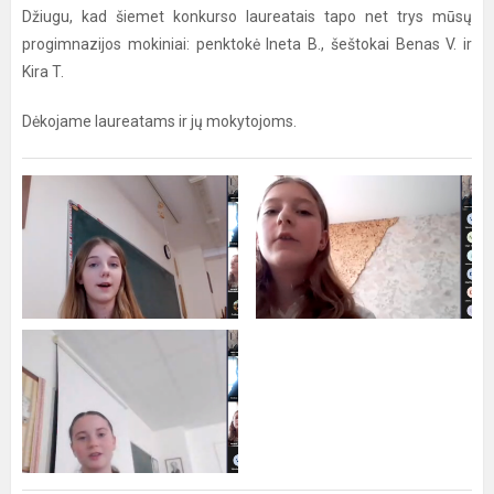
Džiugu, kad šiemet konkurso laureatais tapo net trys mūsų
progimnazijos mokiniai: penktokė Ineta B., šeštokai Benas V. ir
Kira T.
Dėkojame laureatams ir jų mokytojoms.