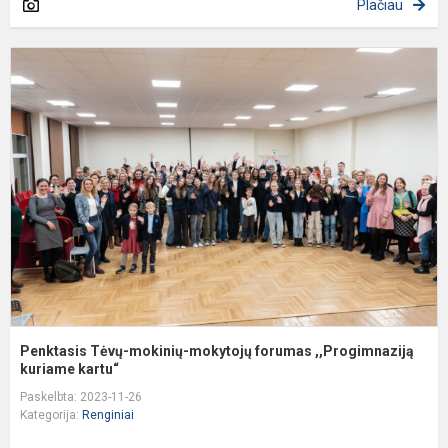
Plačiau
P
T
m
m
f
,
ku
Penktasis Tėvų-mokinių-mokytojų forumas ,,Progimnaziją
kuriame kartu“
Paskelbta: 2023-11-26
Kategorija:
Renginiai