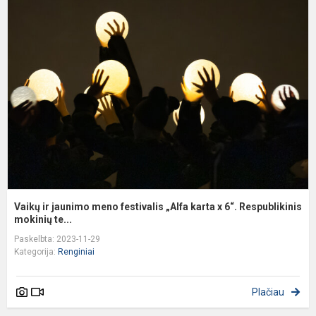
ir
j
m
f
„
k
x
6
R
Vaikų ir jaunimo meno festivalis „Alfa karta x 6“. Respublikinis
mokinių te...
Paskelbta: 2023-11-29
Kategorija:
Renginiai
Plačiau