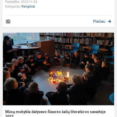
Paskelbta: 2023-11-24
Kategorija:
Renginiai
Plačiau
M
m
d
Š
š
l
s
2.
Mūsų mokykla dalyvavo Šiaurės šalių literatūros savaitėje
2023