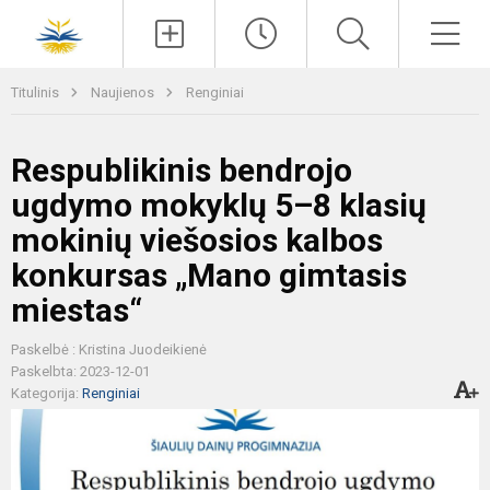
Paieška
Men
Titulinis
Naujienos
Renginiai
Respublikinis bendrojo
ugdymo mokyklų 5–8 klasių
mokinių viešosios kalbos
konkursas „Mano gimtasis
miestas“
Paskelbė : Kristina Juodeikienė
Paskelbta: 2023-12-01
Kategorija:
Renginiai