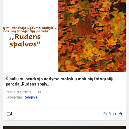
m
b
u
m
m
f
p
Šiaulių m. bendrojo ugdymo mokyklų mokinių fotografijų
paroda,,Rudens spalv...
Paskelbta: 2023-11-30
Kategorija:
Renginiai
Plačiau
V