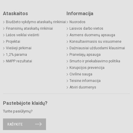
Ataskaitos
Informacija
Biudžeto vykdymo ataskaitų rinkiniai
Nuorodos
Finansinių ataskaitų rinkiniai
Laisvos darbo vietos
Lėšos veiklai viešinti
Asmens duomenų apsauga
Projektai
Konsultavimasis su visuomene
Viešieji pirkimai
Dažniausiai užduodami klausimai
1,2% parama
Pranešėjų apsauga
NMPP rezultatai
Smurto ir priekabiavimo politika
Korupcijos prevencija
Civilinė sauga
Teisinė informacija
Atviri duomenys
Pastebėjote klaidų?
Turite pasiūlymų?
RAŠYKITE