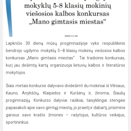
Lapkričio 30 dieną mūsų progimnazijoje vyko respublikinis
bendrojo ugdymo mokyklų 5–8 klasių mokinių viešosios kalbos
konkursas „Mano gimtasis miestas“ . Tai tradicinis konkursas,
kurį jau dešimtą kartą organizuoja lietuvių kalbos ir literatūros
mokytojos.
Šiais metais konkurse dalyvavo dvidešimt du mokiniai iš Vilniaus,
Kauno, Anykščių, Klaipėdos ir Kuršėnų ir, žinoma, Šiaulių
progimnazijų. Konkurso dalyviai raiškiai, taisyklingai stengėsi
papasakoti apie savo gimtąjį miestą, jo praeitį ir dabartį, prisiminė
garsius savo krašto žmones – rašytojus, kultūros veikėjus,
sportininkus.