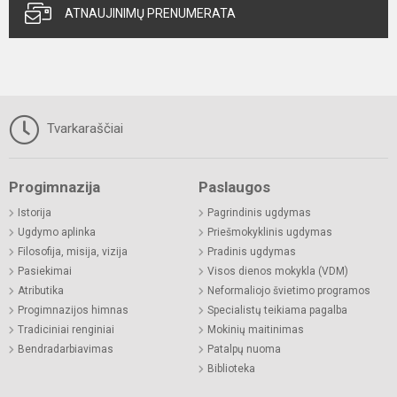
ATNAUJINIMŲ PRENUMERATA
Tvarkaraščiai
Progimnazija
Paslaugos
Istorija
Pagrindinis ugdymas
Ugdymo aplinka
Priešmokyklinis ugdymas
Filosofija, misija, vizija
Pradinis ugdymas
Pasiekimai
Visos dienos mokykla (VDM)
Atributika
Neformaliojo švietimo programos
Progimnazijos himnas
Specialistų teikiama pagalba
Tradiciniai renginiai
Mokinių maitinimas
Bendradarbiavimas
Patalpų nuoma
Biblioteka