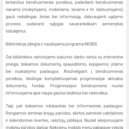
kintančius bendruomenės poreikius, padedanti bendruomenės
nariams (mokytojams, mokiniams, tėvams ir kt. darbuotojams)
gauti reikalingas žinias bei informaciją, dalyvaujanti ugdymo
procese, sudaranti sąlygas savarankiškam asmenybės
tobulėjimui.
Bibliotekoje įdiegta ir naudojama programa MOBIS.
Čia bibliotekos vartotojams sukurtos darbo vietos su internetine
prieiga, teikiamos dokumentų spausdinimo, kopijavimo, įrišimo
bei nuskaitymo paslaugos. Atsižvelgiant į bendruomenės
poreikius, tikslingai komplektuojamas progimnazijai aktualus
dokumentų fondas. Progimnazijos bendruomenė nuolat
informuojama apie naujai gautus leidinius bei vadovėlius.
Taip pat teikiamos edukacinės bei informacinės paslaugos.
Rengiamos teminės knygų parodos, skirtos paminėti valstybines
ir kalendorines šventes, rašytojų jubiliejus. Nuolat eksponuojami
mokinių kūrybos darbai. Kiekvienų mokslo metų pabaigoje vyksta