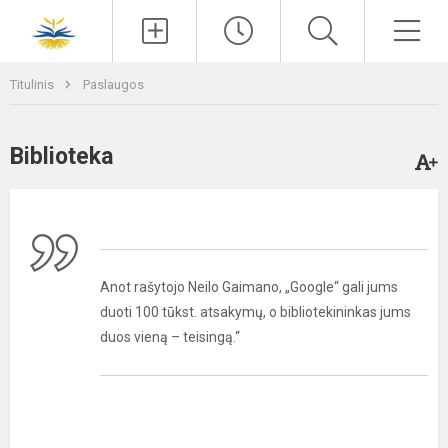
Paieška
Men
Titulinis
Paslaugos
Biblioteka
Anot rašytojo Neilo Gaimano, „Google“ gali jums
duoti 100 tūkst. atsakymų, o bibliotekininkas jums
duos vieną – teisingą.“