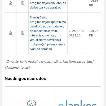
103.61
progimnazijos bibliotekos
KB
darbo tvarkos aprašas
Šiaulių Dainų
progimnazijos aprūpinimo
bendrojo ugdymo dalykų
spausdintais ir įvairių
2025-01-20
101.76
interaktyvumo lygių
09:38:20
KB
virtualiais vadovėliais ir
mokymo(si) priemonėmis
tvarkos aprašas
„Žmonės, kurie neskaito knygų, nežino, kad jiems tai patiktų.“
(A.Mamontovas)
Naudingos nuorodos