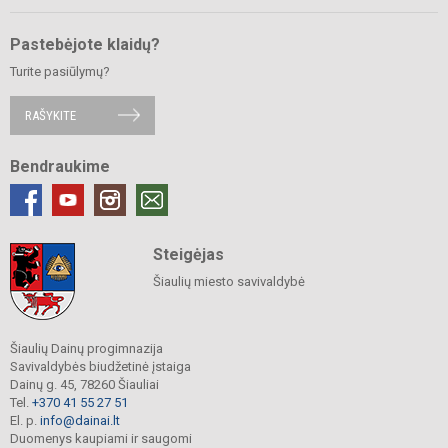
Pastebėjote klaidų?
Turite pasiūlymų?
RAŠYKITE
Bendraukime
Steigėjas
Šiaulių miesto savivaldybė
Šiaulių Dainų progimnazija
Savivaldybės biudžetinė įstaiga
Dainų g. 45, 78260 Šiauliai
Tel.
+370 41 55 27 51
El. p.
info@dainai.lt
Duomenys kaupiami ir saugomi