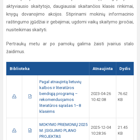
aktyviausio skaitytojo, daugiausiai skaitančios klasės rinkimai,
knygų dovanojimo akcijos. Stiprinami mokinių informacinio
raštingumo įgūdžiai ir gebėjimai, ugdomi vaikų skaitymo įpročiai,
nusiteikimas skaityti.
Pertraukų metu ar po pamokų galima žaisti įvairius stalo
žaidimus.
Biblioteka
Atnaujinta
Dydis
Pagal atnaujintą lietuvių
kalbos ir literatūros
bendrąją programą –
2023-04-26
76.62
rekomenduojamos
10:42:08
KB
literatūros sąrašas 1–8
klasėms
MOKYMO PRIEMONIŲ 2025
2025-12-04
21.45
M. ĮSIGIJIMO PLANO
10:28:36
KB
PROJEKTAS