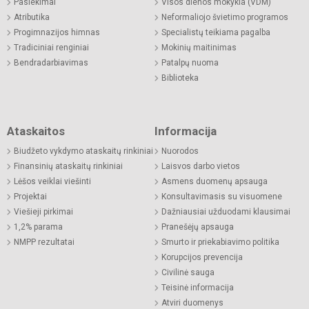
Pasiekimai
Visos dienos mokykla (VDM)
Atributika
Neformaliojo švietimo programos
Progimnazijos himnas
Specialistų teikiama pagalba
Tradiciniai renginiai
Mokinių maitinimas
Bendradarbiavimas
Patalpų nuoma
Biblioteka
Ataskaitos
Informacija
Biudžeto vykdymo ataskaitų rinkiniai
Nuorodos
Finansinių ataskaitų rinkiniai
Laisvos darbo vietos
Lėšos veiklai viešinti
Asmens duomenų apsauga
Projektai
Konsultavimasis su visuomene
Viešieji pirkimai
Dažniausiai užduodami klausimai
1,2% parama
Pranešėjų apsauga
NMPP rezultatai
Smurto ir priekabiavimo politika
Korupcijos prevencija
Civilinė sauga
Teisinė informacija
Atviri duomenys