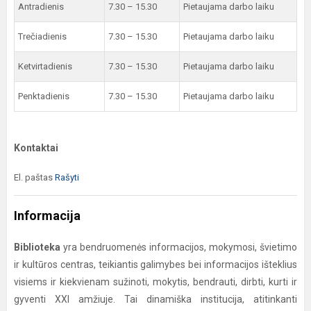
Antradienis
7.30 – 15.30
Pietaujama darbo laiku
Trečiadienis
7.30 – 15.30
Pietaujama darbo laiku
Ketvirtadienis
7.30 – 15.30
Pietaujama darbo laiku
Penktadienis
7.30 – 15.30
Pietaujama darbo laiku
Kontaktai
El. paštas
Rašyti
Informacija
Biblioteka
yra bendruomenės informacijos, mokymosi, švietimo
ir kultūros centras, teikiantis galimybes bei informacijos išteklius
visiems ir kiekvienam sužinoti, mokytis, bendrauti, dirbti, kurti ir
gyventi XXI amžiuje. Tai dinamiška institucija, atitinkanti