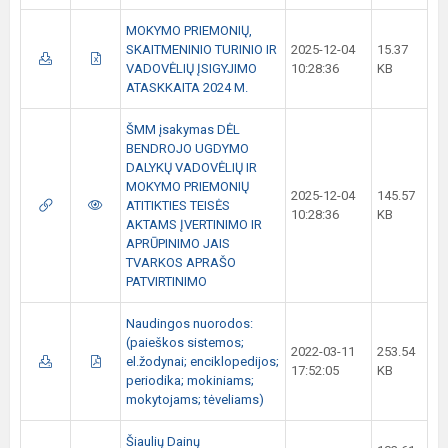
MOKYMO PRIEMONIŲ,
SKAITMENINIO TURINIO IR
2025-12-04
15.37
VADOVĖLIŲ ĮSIGYJIMO
10:28:36
KB
ATASKKAITA 2024 M.
ŠMM įsakymas DĖL
BENDROJO UGDYMO
DALYKŲ VADOVĖLIŲ IR
MOKYMO PRIEMONIŲ
2025-12-04
145.57
ATITIKTIES TEISĖS
10:28:36
KB
AKTAMS ĮVERTINIMO IR
APRŪPINIMO JAIS
TVARKOS APRAŠO
PATVIRTINIMO
Naudingos nuorodos:
(paieškos sistemos;
2022-03-11
253.54
el.žodynai; enciklopedijos;
17:52:05
KB
periodika; mokiniams;
mokytojams; tėveliams)
Šiaulių Dainų