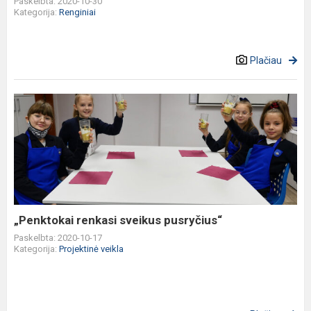
Paskelbta: 2020-10-30
g...
Kategorija:
Renginiai
Plačiau
„Penktokai
renkasi
sveikus
pusryčius“
„Penktokai renkasi sveikus pusryčius“
Paskelbta: 2020-10-17
Kategorija:
Projektinė veikla