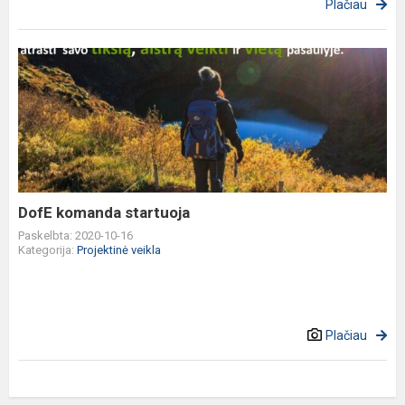
Plačiau
DofE
komanda
startuoja
DofE komanda startuoja
Paskelbta: 2020-10-16
Kategorija:
Projektinė veikla
Plačiau