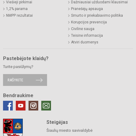
Viešieji pirkimai
Dažniausiai užduodami klausimai
1,2% parama
Pranešėjų apsauga
NMPP rezultatai
Smurto ir priekabiavimo politika
Korupcijos prevencija
Civilinė sauga
Teisinė informacija
Atviri duomenys
Pastebėjote klaidų?
Turite pasiūlymų?
RAŠYKITE
Bendraukime
Steigėjas
Šiaulių miesto savivaldybė