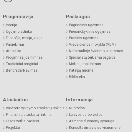
Progimnazija
Paslaugos
Istorija
Pagrindinis ugdymas
Ugdymo aplinka
Priešmokyklinis ugdymas
Filosofija, misija, vizija
Pradinis ugdymas
Pasiekimai
Visos dienos mokykla (VDM)
Atributika
Neformaliojo švietimo programos
Progimnazijos himnas
Specialistų teikiama pagalba
Tradiciniai renginiai
Mokinių maitinimas
Bendradarbiavimas
Patalpų nuoma
Biblioteka
Ataskaitos
Informacija
Biudžeto vykdymo ataskaitų rinkiniai
Nuorodos
Finansinių ataskaitų rinkiniai
Laisvos darbo vietos
Lėšos veiklai viešinti
Asmens duomenų apsauga
Projektai
Konsultavimasis su visuomene