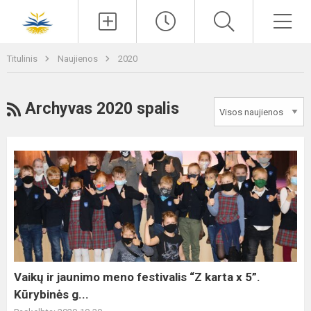
Paieška
Men
Titulinis
Naujienos
2020
RSS
Archyvas 2020 spalis
Vaikų
ir
jaunimo
meno
festivalis
“Z
karta
x
Vaikų ir jaunimo meno festivalis “Z karta x 5”.
5”.
Kūrybinės g...
Kūrybinės