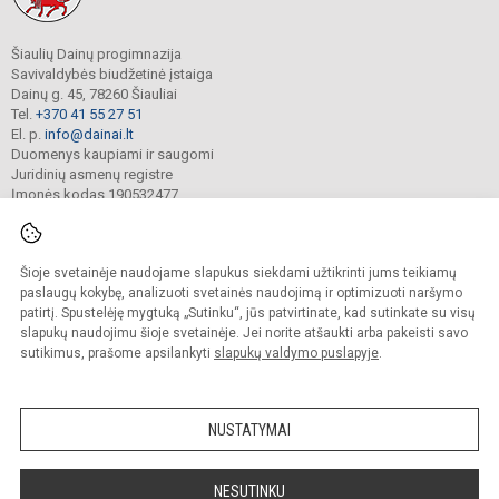
Šiaulių Dainų progimnazija
Savivaldybės biudžetinė įstaiga
Dainų g. 45, 78260 Šiauliai
Tel.
+370 41 55 27 51
El. p.
info@dainai.lt
Duomenys kaupiami ir saugomi
Juridinių asmenų registre
Įmonės kodas 190532477
Šioje svetainėje naudojame slapukus siekdami užtikrinti jums teikiamų
© 2023. Šiaulių Dainų progimnazija. Visos teisės saugomos.
Kopijuoti turinį be raštiško gimnazijos sutikimo griežtai draudžiama.
paslaugų kokybę, analizuoti svetainės naudojimą ir optimizuoti naršymo
patirtį. Spustelėję mygtuką „Sutinku“, jūs patvirtinate, kad sutinkate su visų
Prieinamumo paraiška
Slapukų politika
slapukų naudojimu šioje svetainėje. Jei norite atšaukti arba pakeisti savo
sutikimus, prašome apsilankyti
slapukų valdymo puslapyje
.
Sumanus būdas atnaujinti
mokyklos interneto
svetainę
NUSTATYMAI
NESUTINKU