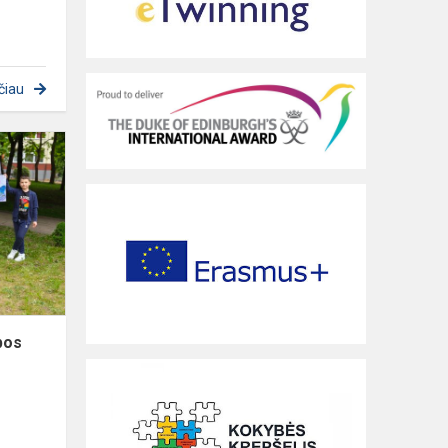
čiau
Spalvų,
meno
ir
anglų
kalbos
kelionė
būrelyje
„Menas
angliš...
bos