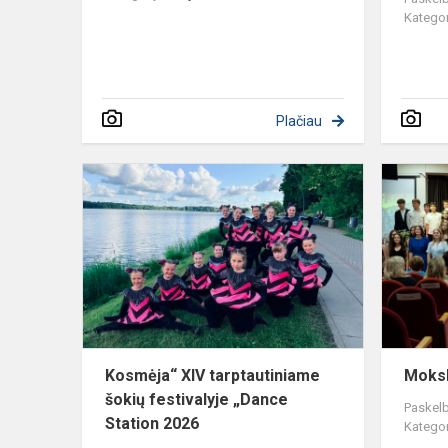
Kategor
Plačiau
Kosmėja“
XIV
tarptautinia
šokių
festivalyje
„Dance
Statio...
Kosmėja“ XIV tarptautiniame
Moksl
šokių festivalyje „Dance
Paskelb
Station 2026
Kategor