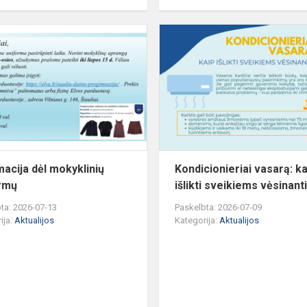
Informacija
dėl
mokyklinių
g
uniformų
macija dėl mokyklinių
Kondicionieriai vasarą: ka
rmų
išlikti sveikiems vėsinant
ta: 2026-07-13
Paskelbta: 2026-07-09
ija:
Aktualijos
Kategorija:
Aktualijos