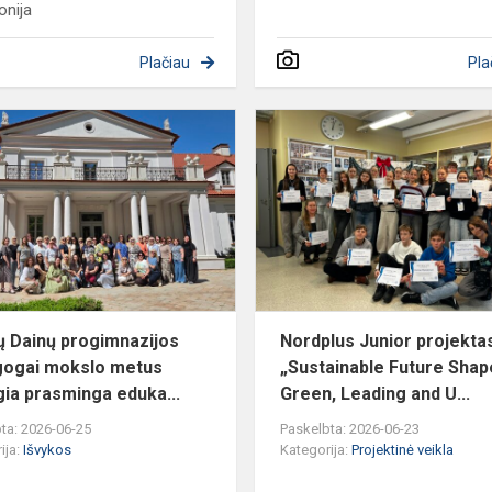
nija
Plačiau
Pla
Šiaulių
Dainų
progimnazijos
pedagogai
mokslo
metus
užbaigia...
ių Dainų progimnazijos
Nordplus Junior projekta
ogai mokslo metus
„Sustainable Future Shap
gia prasminga eduka...
Green, Leading and U...
ta: 2026-06-25
Paskelbta: 2026-06-23
ija:
Išvykos
Kategorija:
Projektinė veikla