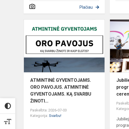
Plačiau
ATMINTINĖ
GYVENTOJ
ORO
PAVOJUS.
ATMINTINĖ
GYVENTOJAM
ATMINTINĖ GYVENTOJAMS.
Jubil
ORO PAVOJUS. ATMINTINĖ
prog
GYVENTOJAMS. KĄ SVARBU
cerem
ŽINOTI...
Paskelb
Kategor
Paskelbta: 2026-07-03
Kategorija:
Svarbu!
Jubili
progr