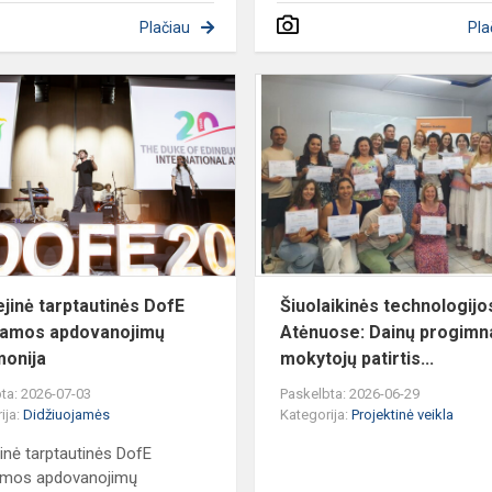
Plačiau
Pla
Jubiliejinė
AMS.
tarptautinės
DofE
programos
apdovanojimų
S....
ceremo...
iejinė tarptautinės DofE
Šiuolaikinės technologijo
ramos apdovanojimų
Atėnuose: Dainų progimn
onija
mokytojų patirtis...
ta: 2026-07-03
Paskelbta: 2026-06-29
ija:
Didžiuojamės
Kategorija:
Projektinė veikla
ejinė tarptautinės DofE
amos apdovanojimų