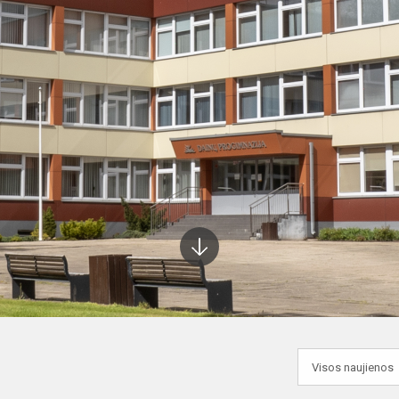
Į
apačią