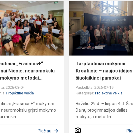
jamas
Tarptautiniai
„Erasmus+“
mokymai
Nicoje:
neuromokslu
grįsti...
autiniai „Erasmus+“
Tarptautiniai mokymai
ai Nicoje: neuromokslu
Kroatijoje – naujos idėjos
i mokymo metodai...
šiuolaikinei pamokai
ta: 2026-08-04
Paskelbta: 2026-07-19
ija:
Projektinė veikla
Kategorija:
Projektinė veikla
utiniai „Erasmus+“ mokymai
Birželio 29 d. – liepos 4 d. Šia
: neuromokslu grįsti mokymo
Dainų progimnazijos dailės
i mokin...
mokytoja metodin...
Plačiau
Pla