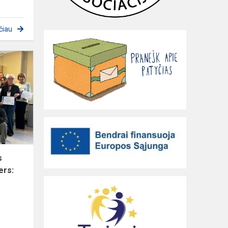
čiau
Nordplus
Junior
projektas
„Sustainable
Future
Shapers:
Gree...
s
ers: