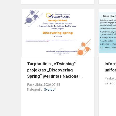
Tarptautinis
„eTwinning“
projektas
„Discoverin
Spring“
įve...
Tarptautinis „eTwinning“
Infor
projektas „Discovering
unifo
Spring“ įvertintas Nacional...
Paskelb
Kategor
Paskelbta: 2026-07-18
Kategorija:
Svarbu!