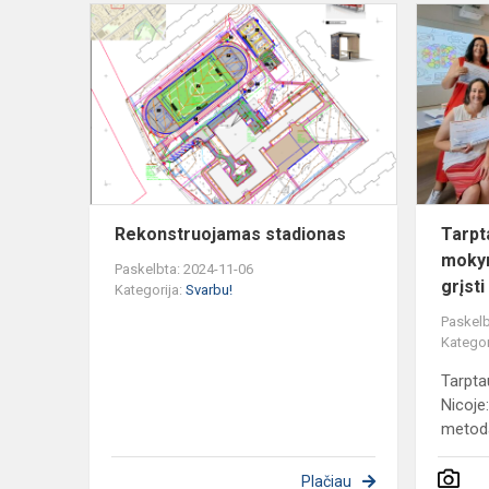
Rekonstruo
stadionas
Rekonstruojamas stadionas
Tarpt
mokym
Paskelbta: 2024-11-06
grįst
Kategorija:
Svarbu!
Paskelb
Kategor
Tarpta
Nicoje
metoda
Plačiau