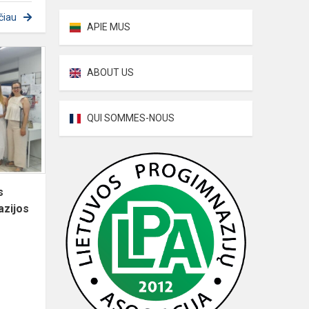
čiau
APIE MUS
Šiuolaikinės
technologijos
ABOUT US
Atėnuose:
Dainų
QUI SOMMES-NOUS
progimnazijos
m...
s
azijos