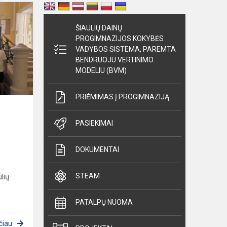
Tarptautiniai
mokymai
ŠIAULIŲ DAINŲ
Kroatijoje
PROGIMNAZIJOS KOKYBĖS
–
VADYBOS SISTEMA, PAREMTA
naujos
BENDRUOJU VERTINIMO
idėjos
MODELIU (BVM)
šiuolaikin...
PRIĖMIMAS Į PROGIMNAZIJĄ
PASIEKIMAI
DOKUMENTAI
STEAM
ulių
PATALPŲ NUOMA
čiau