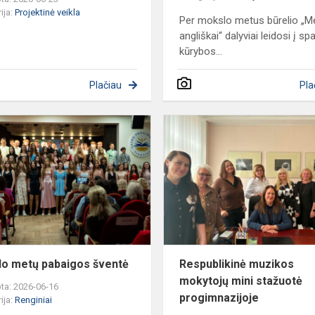
ija:
Projektinė veikla
Per mokslo metus būrelio „
angliškai“ dalyviai leidosi į sp
kūrybos...
Plačiau
Pla
Mokslo
metų
me
pabaigos
šventė
o metų pabaigos šventė
Respublikinė muzikos
mokytojų mini stažuotė
ta: 2026-06-16
progimnazijoje
ija:
Renginiai