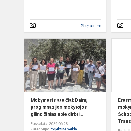
Plačiau
Mokymasis
ateičiai:
Dainų
progimnazij
mokytojos
gilino
ži...
Mokymasis ateičiai: Dainų
Erasm
progimnazijos mokytojos
mokym
gilino žinias apie dirbti...
Schoo
Trans
Paskelbta: 2026-06-23
Kategorija:
Projektinė veikla
Paskelb