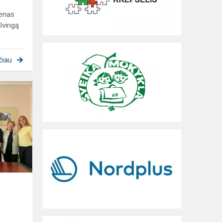
Menas
alvingą
čiau
Respublikinė
muzikos
mokytojų
mini
stažuotė
progimnazijoje