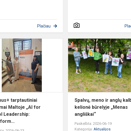
Plačiau
Pla
Erasmus+
tarptautiniai
mokymai
os
Maltoje
„AI
for
School
Leade...
us+ tarptautiniai
Spalvų, meno ir anglų kal
ai Maltoje „AI for
kelionė būrelyje „Menas
l Leadership:
angliškai“
form...
Paskelbta: 2026-06-19
Kategorija:
Aktualijos
ta: 2026-06-23