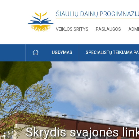
ŠIAULIŲ DAINŲ PROGIMNAZI
VEIKLOS SRITYS
PASLAUGOS
ADMI
PRADŽIA
UGDYMAS
SPECIALISTŲ TEIKIAMA P
Skrydis svajonės lin