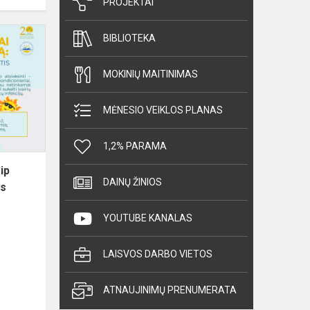
PROJEKTAI
Kondicionieriai
BIBLIOTEKA
vasarą:
kaip
MOKINIŲ MAITINIMAS
išlikti
sveikiems
MĖNESIO VEIKLOS PLANAS
vėsinantis
1,2% PARAMA
ip
DAINŲ ŽINIOS
is
YOUTUBE KANALAS
LAISVOS DARBO VIETOS
ATNAUJINIMŲ PRENUMERATA