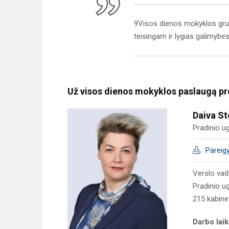
9Visos dienos mokyklos grupė
teisingam ir lygias galimybes
Už visos dienos mokyklos paslaugą pr
Daiva S
Pradinio u
Pareig
Verslo vady
Pradinio u
215 kabine
Darbo lai