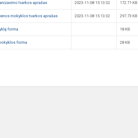
anizavimo tvarkos aprašas
2023-11-08 15:13:32
172.71 KB
 dienos mokyklos tvarkos aprašas
2023-11-08 15:13:32
297.73 KB
yklą forma
18 KB
 mokyklos forma
28 KB