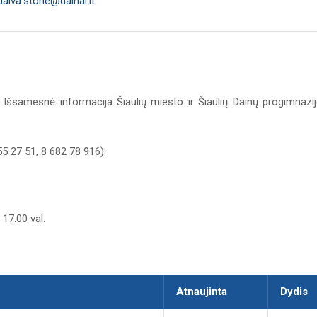
daiva.stone@dainai.lt
 Išsamesnė informacija Šiaulių miesto ir Šiaulių Dainų progimnazi
 55 27 51, 8 682 78 916):
17.00 val.
Atnaujinta
Dydis