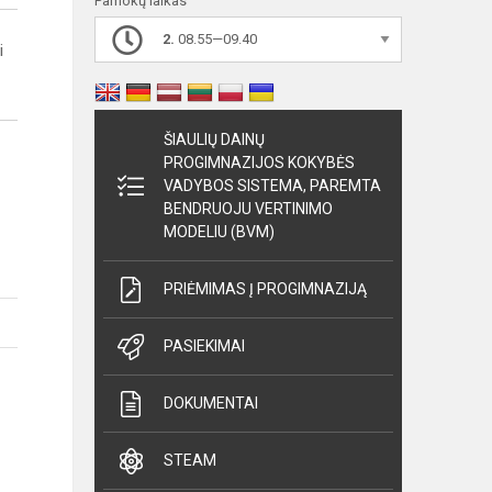
Pamokų laikas
2.
08.55—09.40
i
ŠIAULIŲ DAINŲ
PROGIMNAZIJOS KOKYBĖS
VADYBOS SISTEMA, PAREMTA
BENDRUOJU VERTINIMO
MODELIU (BVM)
PRIĖMIMAS Į PROGIMNAZIJĄ
PASIEKIMAI
DOKUMENTAI
STEAM