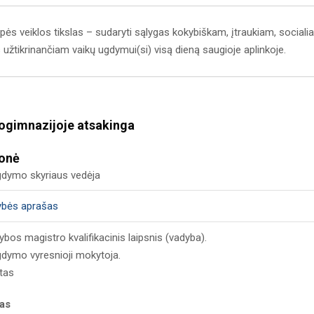
s veiklos tikslas – sudaryti sąlygas kokybiškam, įtraukiam, socialia
 užtikrinančiam vaikų ugdymui(si) visą dieną saugioje aplinkoje.
ogimnazijoje atsakinga
tonė
gdymo skyriaus vedėja
ybės aprašas
bos magistro kvalifikacinis laipsnis (vadyba).
gdymo vyresnioji mokytoja.
tas
kas