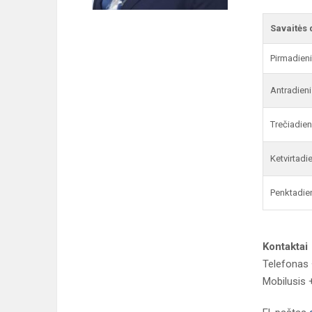
Savaitės 
Pirmadien
Antradieni
Trečiadien
Ketvirtadi
Penktadie
Kontaktai
Telefonas 
Mobilusis