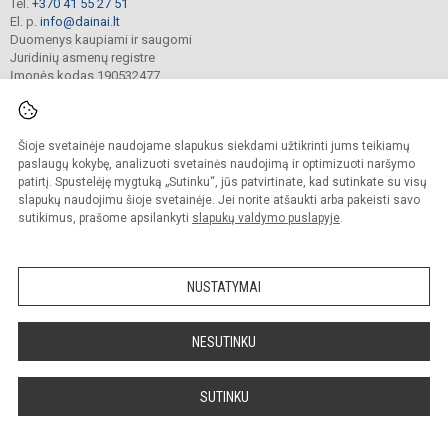
Tel.
+370 41 55 27 51
El. p.
info@dainai.lt
Duomenys kaupiami ir saugomi
Juridinių asmenų registre
Įmonės kodas 190532477
Šioje svetainėje naudojame slapukus siekdami užtikrinti jums teikiamų
© 2023. Šiaulių Dainų progimnazija. Visos teisės saugomos.
Kopijuoti turinį be raštiško gimnazijos sutikimo griežtai draudžiama.
paslaugų kokybę, analizuoti svetainės naudojimą ir optimizuoti naršymo
patirtį. Spustelėję mygtuką „Sutinku“, jūs patvirtinate, kad sutinkate su visų
Prieinamumo paraiška
Slapukų politika
slapukų naudojimu šioje svetainėje. Jei norite atšaukti arba pakeisti savo
sutikimus, prašome apsilankyti
slapukų valdymo puslapyje
.
Sumanus būdas atnaujinti
mokyklos interneto
svetainę
NUSTATYMAI
NESUTINKU
SUTINKU