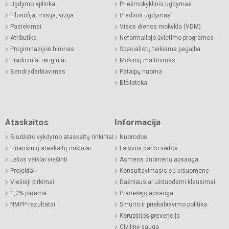
Ugdymo aplinka
Priešmokyklinis ugdymas
Filosofija, misija, vizija
Pradinis ugdymas
Pasiekimai
Visos dienos mokykla (VDM)
Atributika
Neformaliojo švietimo programos
Progimnazijos himnas
Specialistų teikiama pagalba
Tradiciniai renginiai
Mokinių maitinimas
Bendradarbiavimas
Patalpų nuoma
Biblioteka
Ataskaitos
Informacija
Biudžeto vykdymo ataskaitų rinkiniai
Nuorodos
Finansinių ataskaitų rinkiniai
Laisvos darbo vietos
Lėšos veiklai viešinti
Asmens duomenų apsauga
Projektai
Konsultavimasis su visuomene
Viešieji pirkimai
Dažniausiai užduodami klausimai
1,2% parama
Pranešėjų apsauga
NMPP rezultatai
Smurto ir priekabiavimo politika
Korupcijos prevencija
Civilinė sauga