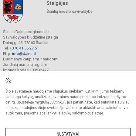
Steigėjas
Šiaulių miesto savivaldybė
Šiaulių Dainų progimnazija
Savivaldybės biudžetinė įstaiga
Dainų g. 45, 78260 Šiauliai
Tel.
+370 41 55 27 51
El. p.
info@dainai.lt
Duomenys kaupiami ir saugomi
Juridinių asmenų registre
Įmonės kodas 190532477
Šioje svetainėje naudojame slapukus siekdami užtikrinti jums teikiamų
© 2023. Šiaulių Dainų progimnazija. Visos teisės saugomos.
Kopijuoti turinį be raštiško gimnazijos sutikimo griežtai draudžiama.
paslaugų kokybę, analizuoti svetainės naudojimą ir optimizuoti naršymo
patirtį. Spustelėję mygtuką „Sutinku“, jūs patvirtinate, kad sutinkate su visų
Prieinamumo paraiška
Slapukų politika
slapukų naudojimu šioje svetainėje. Jei norite atšaukti arba pakeisti savo
sutikimus, prašome apsilankyti
slapukų valdymo puslapyje
.
Sumanus būdas atnaujinti
mokyklos interneto
svetainę
NUSTATYMAI