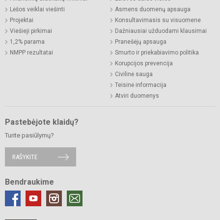
Lėšos veiklai viešinti
Asmens duomenų apsauga
Projektai
Konsultavimasis su visuomene
Viešieji pirkimai
Dažniausiai užduodami klausimai
1,2% parama
Pranešėjų apsauga
NMPP rezultatai
Smurto ir priekabiavimo politika
Korupcijos prevencija
Civilinė sauga
Teisinė informacija
Atviri duomenys
Pastebėjote klaidų?
Turite pasiūlymų?
RAŠYKITE
Bendraukime