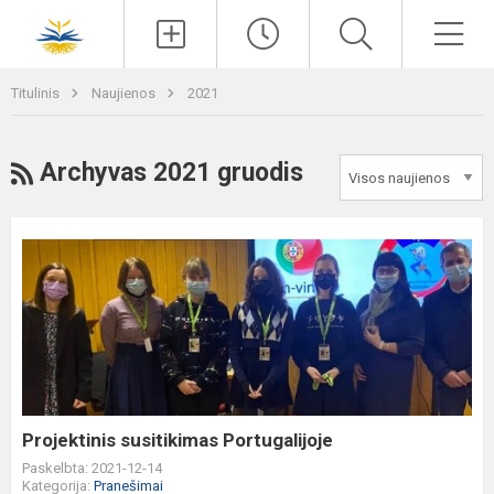
Paieška
Men
Titulinis
Naujienos
2021
RSS
Archyvas 2021 gruodis
Projektinis
susitikimas
Portugalijoje
Projektinis susitikimas Portugalijoje
Paskelbta: 2021-12-14
Kategorija:
Pranešimai