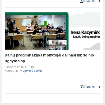
Plačiau
Dainų
progimnazijos
mokytojai
dalinasi
hibridinio
ugdymo
sp...
Dainų progimnazijos mokytojai dalinasi hibridinio
ugdymo sp...
Paskelbta: 2021-12-05
Kategorija:
Projektinė veikla
Plačiau