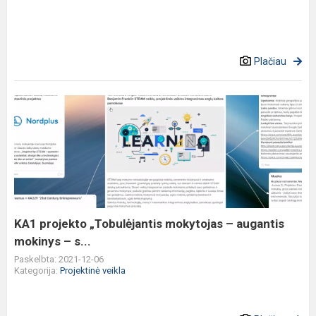
Plačiau
KA1
projekto
„Tobulėjantis
mokytojas
–
augantis
mokinys
–
KA1 projekto „Tobulėjantis mokytojas – augantis
s...
mokinys – s...
Paskelbta: 2021-12-06
Kategorija:
Projektinė veikla