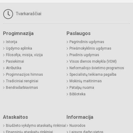
Tvarkaraščiai
Progimnazija
Paslaugos
Istorija
Pagrindinis ugdymas
Ugdymo aplinka
Priešmokyklinis ugdymas
Filosofija, misija, vizija
Pradinis ugdymas
Pasiekimai
Visos dienos mokykla (VDM)
Atributika
Neformaliojo švietimo programos
Progimnazijos himnas
Specialistų teikiama pagalba
Tradiciniai renginiai
Mokinių maitinimas
Bendradarbiavimas
Patalpų nuoma
Biblioteka
Ataskaitos
Informacija
Biudžeto vykdymo ataskaitų rinkiniai
Nuorodos
Finansinių ataskaitų rinkiniai
Laisvos darbo vietos