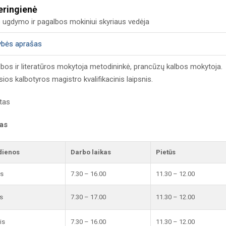
eringienė
o ugdymo ir pagalbos mokiniui skyriaus vedėja
ybės aprašas
albos ir literatūros mokytoja metodininkė, prancūzų kalbos mokytoja.
os kalbotyros magistro kvalifikacinis laipsnis.
tas
kas
dienos
Darbo laikas
Pietūs
is
7.30 – 16.00
11.30 – 12.00
s
7.30 – 17.00
11.30 – 12.00
is
7.30 – 16.00
11.30 – 12.00