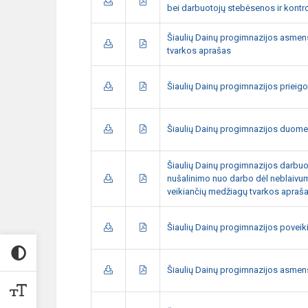
bei darbuotojų stebėsenos ir kontr
Šiaulių Dainų progimnazijos asm
tvarkos aprašas
Šiaulių Dainų progimnazijos prieigo
Šiaulių Dainų progimnazijos duomen
Šiaulių Dainų progimnazijos darbuot
nušalinimo nuo darbo dėl neblaivu
veikiančių medžiagų tvarkos apraš
Šiaulių Dainų progimnazijos povei
Šiaulių Dainų progimnazijos asmen