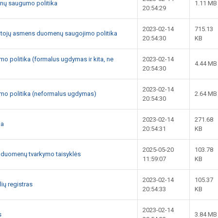
nų saugumo politika
1.11 MB
20:54:29
2023-02-14
715.13
otojų asmens duomenų saugojimo politika
20:54:30
KB
mo politika (formalus ugdymas ir kita, ne
2023-02-14
4.44 MB
20:54:30
2023-02-14
umo politika (neformalus ugdymas)
2.64 MB
20:54:30
2023-02-14
271.68
ma
20:54:31
KB
2025-05-20
103.78
o duomenų tvarkymo taisyklės
11:59:07
KB
2023-02-14
105.37
lių registras
20:54:33
KB
2023-02-14
s
3.84 MB