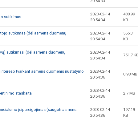
20:54:33
2023-02-14
488.99
to sutikimas
20:54:34
KB
otojo sutikimas (dėl asmens duomenų
2023-02-14
565.31
20:54:34
KB
(tėvų) sutikimas (dėl asmens duomenų
2023-02-14
751.7 K
20:54:34
to intereso tvarkant asmens duomenis nustatymo
2023-02-14
0.98 MB
20:54:36
2023-02-14
vertinimo ataskaita
2.7 MB
20:54:36
dencialumo įsipareigojimas (saugoti asmens
2023-02-14
197.19
20:54:36
KB