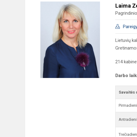
Laima Z
Pagrindini
Pareig
Lietuvių k
Gretinamosi
214 kabine
Darbo lai
Savaitės 
Pirmadien
Antradieni
Trečiadien