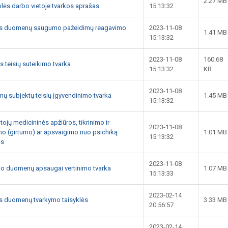
2.27 MB
olės darbo vietoje tvarkos aprašas
15:13:32
ens duomenų saugumo pažeidimų reagavimo
2023-11-08
1.41 MB
15:13:32
2023-11-08
160.68
s teisių suteikimo tvarka
15:13:32
KB
2023-11-08
ų subjektų teisių įgyvendinimo tvarka
1.45 MB
15:13:32
ojų medicininės apžiūros, tikrinimo ir
2023-11-08
mo (girtumo) ar apsvaigimo nuo psichiką
1.01 MB
15:13:32
as
2023-11-08
kio duomenų apsaugai vertinimo tvarka
1.07 MB
15:13:33
2023-02-14
s duomenų tvarkymo taisyklės
3.33 MB
20:56:57
2023-02-14