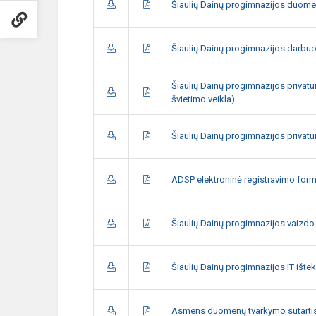
Šiaulių Dainų progimnazijos duome
Šiaulių Dainų progimnazijos darbu
Šiaulių Dainų progimnazijos privatu
švietimo veikla)
Šiaulių Dainų progimnazijos privat
ADSP elektroninė registravimo for
Šiaulių Dainų progimnazijos vaizd
Šiaulių Dainų progimnazijos IT ištek
Asmens duomenų tvarkymo sutarti