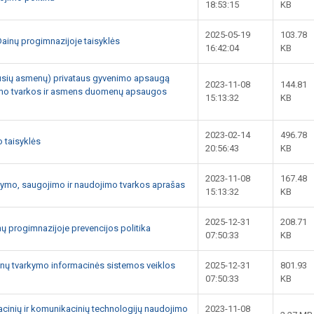
18:53:15
KB
2025-05-19
103.78
ainų progimnazijoje taisyklės
16:42:04
KB
ijusių asmenų) privataus gyvenimo apsaugą
2023-11-08
144.81
tymo tvarkos ir asmens duomenų apsaugos
15:13:32
KB
2023-02-14
496.78
 taisyklės
20:56:43
KB
2023-11-08
167.48
tymo, saugojimo ir naudojimo tvarkos aprašas
15:13:32
KB
2025-12-31
208.71
nų progimnazijoje prevencijos politika
07:50:33
KB
nų tvarkymo informacinės sistemos veiklos
2025-12-31
801.93
07:50:33
KB
acinių ir komunikacinių technologijų naudojimo
2023-11-08