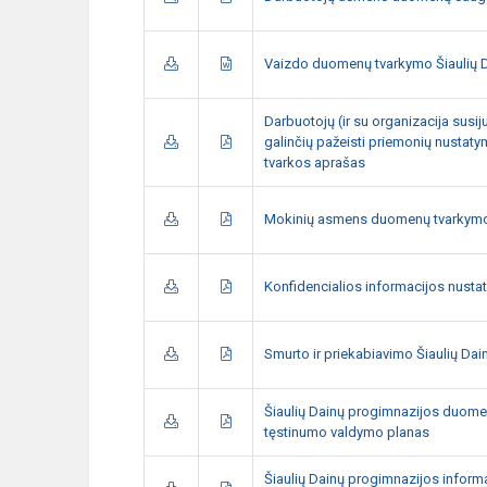
Vaizdo duomenų tvarkymo Šiaulių D
Darbuotojų (ir su organizacija sus
galinčių pažeisti priemonių nusta
tvarkos aprašas
Mokinių asmens duomenų tvarkymo
Konfidencialios informacijos nusta
Smurto ir priekabiavimo Šiaulių Dai
Šiaulių Dainų progimnazijos duome
tęstinumo valdymo planas
Šiaulių Dainų progimnazijos inform