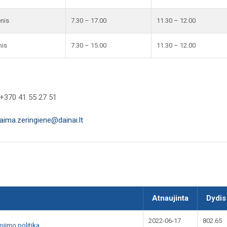
enis
7.30 – 17.00
11.30 – 12.00
nis
7.30 – 15.00
11.30 – 12.00
+370 41 55 27 51
laima.zeringiene@dainai.lt
Atnaujinta
Dydis
2022-06-17
802.65
jimo politika