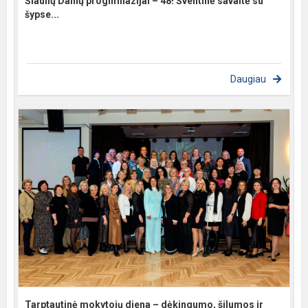
Šiaulių Dainų progimnazijai – 48! Šventinė savaitė su
šypse...
Daugiau
Tarptautinė mokytojų diena – dėkingumo, šilumos ir