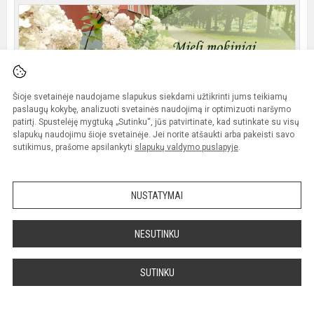
Šioje svetainėje naudojame slapukus siekdami užtikrinti jums teikiamų
paslaugų kokybę, analizuoti svetainės naudojimą ir optimizuoti naršymo
patirtį. Spustelėję mygtuką „Sutinku“, jūs patvirtinate, kad sutinkate su visų
slapukų naudojimu šioje svetainėje. Jei norite atšaukti arba pakeisti savo
sutikimus, prašome apsilankyti
slapukų valdymo puslapyje
.
NUSTATYMAI
Mokslo ir žinių diena
NESUTINKU
SUTINKU
Daugiau