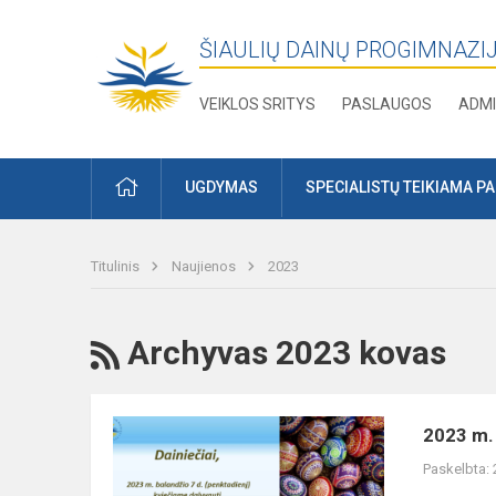
ŠIAULIŲ DAINŲ PROGIMNAZI
VEIKLOS SRITYS
PASLAUGOS
ADMI
PRADŽIA
UGDYMAS
SPECIALISTŲ TEIKIAMA P
Titulinis
Naujienos
2023
RSS
Archyvas 2023 kovas
2023
2023 m. 
m.
Paskelbta:
balandžio