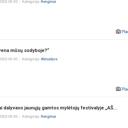
 2023-03-30
Kategorija:
Renginiai
Pla
yvena mūsų sodyboje?“
 2023-03-30
Kategorija:
Aktualijos
Pla
ai dalyvavo jaunųjų gamtos mylėtojų festivalyje „AŠ...
 2023-03-30
Kategorija:
Renginiai