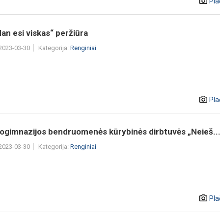
Pla
an esi viskas“ peržiūra
 2023-03-30
Kategorija:
Renginiai
Pla
rogimnazijos bendruomenės kūrybinės dirbtuvės „Neieš..
 2023-03-30
Kategorija:
Renginiai
Pla