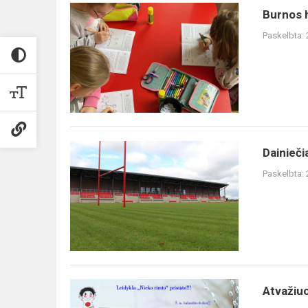
Burnos
Burnos 
higienos
Paskelbta:
mokymai
„Laiminga
šypsenėlė“
Dainiečiai
Dainieči
džiaugiasi
Paskelbta:
aktyvia
partneryste
su
Šiaulių
regbio...
Atvažiuoja
Atvažiuo
leidykla