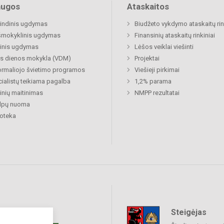
augos
Ataskaitos
indinis ugdymas
Biudžeto vykdymo ataskaitų rin
šmokyklinis ugdymas
Finansinių ataskaitų rinkiniai
inis ugdymas
Lėšos veiklai viešinti
s dienos mokykla (VDM)
Projektai
rmaliojo švietimo programos
Viešieji pirkimai
ialistų teikiama pagalba
1,2% parama
nių maitinimas
NMPP rezultatai
alpų nuoma
ioteka
Steigėjas
raukime