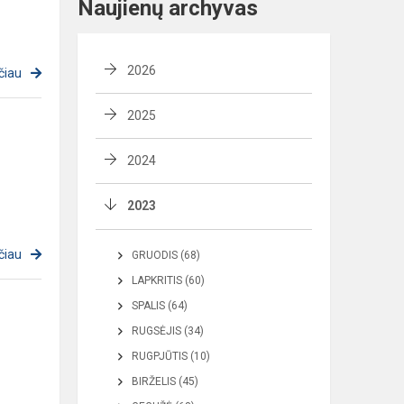
Naujienų archyvas
2026
čiau
2025
2024
2023
čiau
GRUODIS (68)
LAPKRITIS (60)
SPALIS (64)
RUGSĖJIS (34)
RUGPJŪTIS (10)
BIRŽELIS (45)