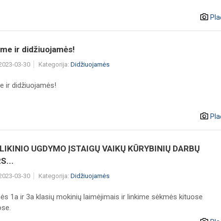
Pla
me ir didžiuojamės!
 2023-03-30
Kategorija:
Didžiuojamės
e ir didžiuojamės!
Pla
IKINIO UGDYMO ĮSTAIGŲ VAIKŲ KŪRYBINIŲ DARBŲ
...
 2023-03-30
Kategorija:
Didžiuojamės
s 1a ir 3a klasių mokinių laimėjimais ir linkime sėkmės kituose
se.