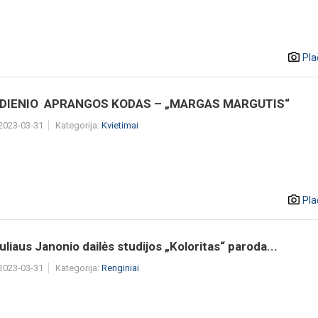
Pla
IENIO ​ APRANGOS KODAS – „MARGAS MARGUTIS“​ ​ ​
 2023-03-31
Kategorija:
Kvietimai
Pla
Juliaus Janonio dailės studijos „Koloritas“ paroda...
 2023-03-31
Kategorija:
Renginiai