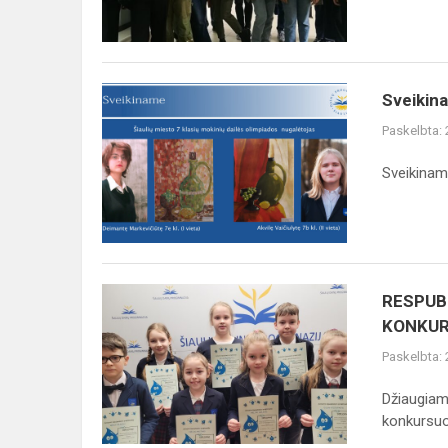
„Koloritas“
paroda...
Sveikiname
Sveikina
ir
Paskelbta:
didžiuojamės!
Sveikinam
RESPUBLIKINIO
RESPUBL
UGDYMO
KONKURS
ĮSTAIGŲ
Paskelbta:
VAIKŲ
KŪRYBINIŲ
Džiaugiamė
DARBŲ
konkursuo
KONKURS...