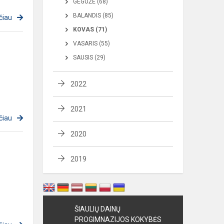
GEGUŽĖ (68)
BALANDIS (85)
čiau
KOVAS (71)
VASARIS (55)
SAUSIS (29)
2022
2021
čiau
2020
2019
ŠIAULIŲ DAINŲ
PROGIMNAZIJOS KOKYBĖS