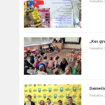
Paskelbta:
„Nieko
rimto“
,,Kas
,,Kas g
gyvena
Paskelbta:
mūsų
sodyboje?“
Dainiečiai
Dainieči
dalyvavo
Paskelbta:
jaunųjų
gamtos