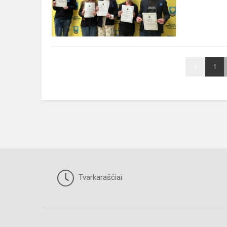
mylėtojų
festivalyje
„AŠ...
1
Tvarkaraščiai