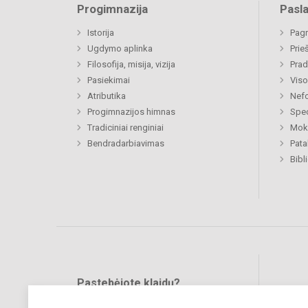
Progimnazija
Pasl
Istorija
Pagr
Ugdymo aplinka
Prie
Filosofija, misija, vizija
Prad
Pasiekimai
Viso
Atributika
Nefo
Progimnazijos himnas
Spec
Tradiciniai renginiai
Moki
Bendradarbiavimas
Pat
Bibl
Pastebėjote klaidų?
Bend
Turite pasiūlymų?