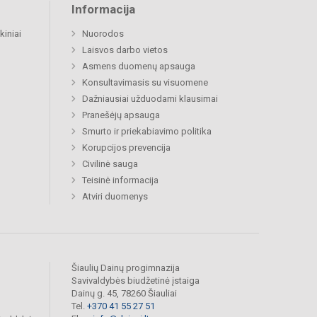
Informacija
kiniai
Nuorodos
Laisvos darbo vietos
Asmens duomenų apsauga
Konsultavimasis su visuomene
Dažniausiai užduodami klausimai
Pranešėjų apsauga
Smurto ir priekabiavimo politika
Korupcijos prevencija
Civilinė sauga
Teisinė informacija
Atviri duomenys
Šiaulių Dainų progimnazija
Savivaldybės biudžetinė įstaiga
Dainų g. 45, 78260 Šiauliai
Tel.
+370 41 55 27 51