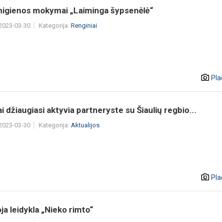
higienos mokymai „Laiminga šypsenėlė“
 2023-03-30
Kategorija:
Renginiai
Pla
ai džiaugiasi aktyvia partneryste su Šiaulių regbio...
 2023-03-30
Kategorija:
Aktualijos
Pla
ja leidykla „Nieko rimto“