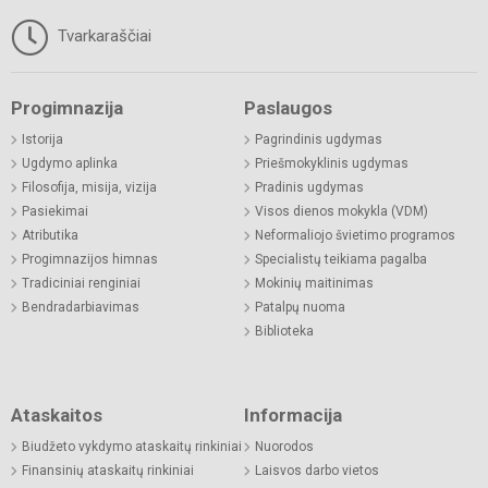
Tvarkaraščiai
Progimnazija
Paslaugos
Istorija
Pagrindinis ugdymas
Ugdymo aplinka
Priešmokyklinis ugdymas
Filosofija, misija, vizija
Pradinis ugdymas
Pasiekimai
Visos dienos mokykla (VDM)
Atributika
Neformaliojo švietimo programos
Progimnazijos himnas
Specialistų teikiama pagalba
Tradiciniai renginiai
Mokinių maitinimas
Bendradarbiavimas
Patalpų nuoma
Biblioteka
Ataskaitos
Informacija
Biudžeto vykdymo ataskaitų rinkiniai
Nuorodos
Finansinių ataskaitų rinkiniai
Laisvos darbo vietos