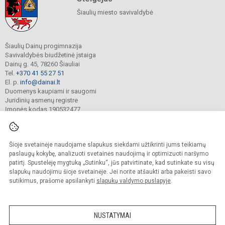
Šiaulių miesto savivaldybė
Šiaulių Dainų progimnazija
Savivaldybės biudžetinė įstaiga
Dainų g. 45, 78260 Šiauliai
Tel.
+370 41 55 27 51
El. p.
info@dainai.lt
Duomenys kaupiami ir saugomi
Juridinių asmenų registre
Įmonės kodas 190532477
Šioje svetainėje naudojame slapukus siekdami užtikrinti jums teikiamų
© 2023. Šiaulių Dainų progimnazija. Visos teisės saugomos.
Kopijuoti turinį be raštiško gimnazijos sutikimo griežtai draudžiama.
paslaugų kokybę, analizuoti svetainės naudojimą ir optimizuoti naršymo
patirtį. Spustelėję mygtuką „Sutinku“, jūs patvirtinate, kad sutinkate su visų
Prieinamumo paraiška
Slapukų politika
slapukų naudojimu šioje svetainėje. Jei norite atšaukti arba pakeisti savo
sutikimus, prašome apsilankyti
slapukų valdymo puslapyje
.
Sumanus būdas atnaujinti
mokyklos interneto
svetainę
NUSTATYMAI