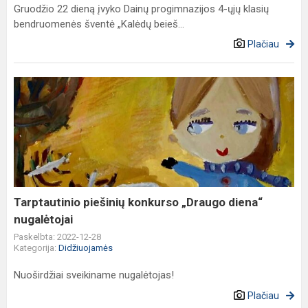
Gruodžio 22 dieną įvyko Dainų progimnazijos 4-ųjų klasių
bendruomenės šventė „Kalėdų beieš...
Plačiau
Tarptautinio
piešinių
konkurso
„Draugo
diena“
nugalėtojai
Tarptautinio piešinių konkurso „Draugo diena“
nugalėtojai
Paskelbta: 2022-12-28
Kategorija:
Didžiuojamės
Nuoširdžiai sveikiname nugalėtojas!
Plačiau