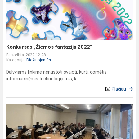
„Žiemos
fantazija
2022“
Konkursas „Žiemos fantazija 2022“
Paskelbta: 2022-12-28
Kategorija:
Didžiuojamės
Dalyviams linkime nenustoti svajoti, kurti, domėtis
informacinėmis technologijomis, k...
Plačiau
Informatikos
ir
informatinio
mąstymo
konkurso