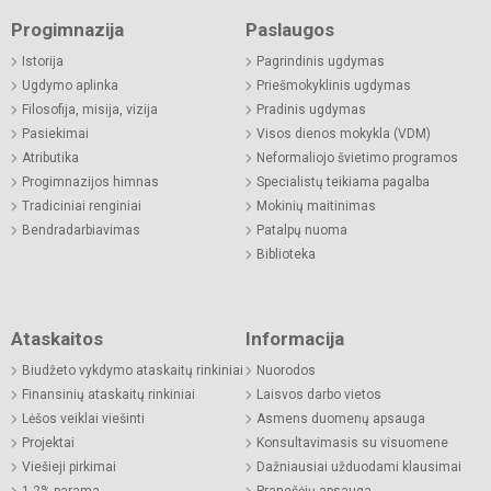
Progimnazija
Paslaugos
Istorija
Pagrindinis ugdymas
Ugdymo aplinka
Priešmokyklinis ugdymas
Filosofija, misija, vizija
Pradinis ugdymas
Pasiekimai
Visos dienos mokykla (VDM)
Atributika
Neformaliojo švietimo programos
Progimnazijos himnas
Specialistų teikiama pagalba
Tradiciniai renginiai
Mokinių maitinimas
Bendradarbiavimas
Patalpų nuoma
Biblioteka
Ataskaitos
Informacija
Biudžeto vykdymo ataskaitų rinkiniai
Nuorodos
Finansinių ataskaitų rinkiniai
Laisvos darbo vietos
Lėšos veiklai viešinti
Asmens duomenų apsauga
Projektai
Konsultavimasis su visuomene
Viešieji pirkimai
Dažniausiai užduodami klausimai