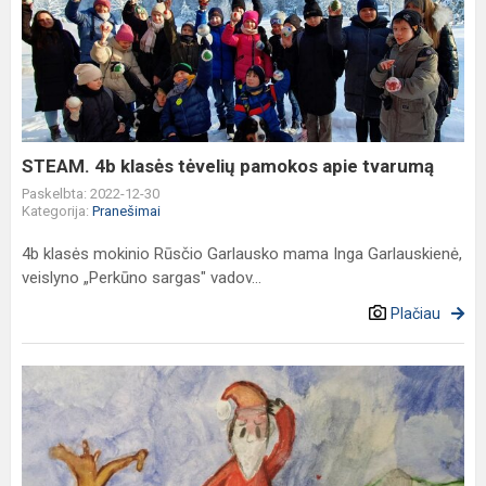
4b
klasės
tėvelių
pamokos
apie
tvarumą
STEAM. 4b klasės tėvelių pamokos apie tvarumą
Paskelbta: 2022-12-30
Kategorija:
Pranešimai
4b klasės mokinio Rūsčio Garlausko mama Inga Garlauskienė,
veislyno „Perkūno sargas" vadov...
Plačiau
PROJEKTAS
„ŽIEMOS
PASAKA
2022”