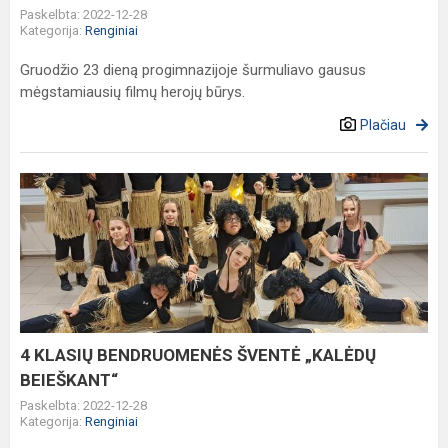
Paskelbta: 2022-12-28
Kategorija:
Renginiai
Gruodžio 23 dieną progimnazijoje šurmuliavo gausus
mėgstamiausių filmų herojų būrys.
Plačiau
4
KLASIŲ
BENDRUOMENĖS
ŠVENTĖ
„KALĖDŲ
BEIEŠKANT“
4 KLASIŲ BENDRUOMENĖS ŠVENTĖ „KALĖDŲ
BEIEŠKANT“
Paskelbta: 2022-12-28
Kategorija:
Renginiai