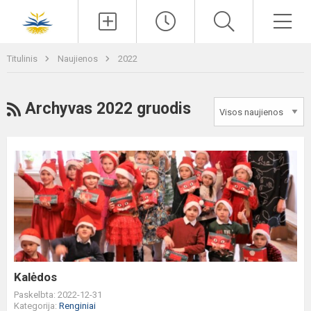
Paieška
Men
Titulinis
Naujienos
2022
RSS
Archyvas 2022 gruodis
Kalėdos
Kalėdos
Paskelbta: 2022-12-31
Kategorija:
Renginiai