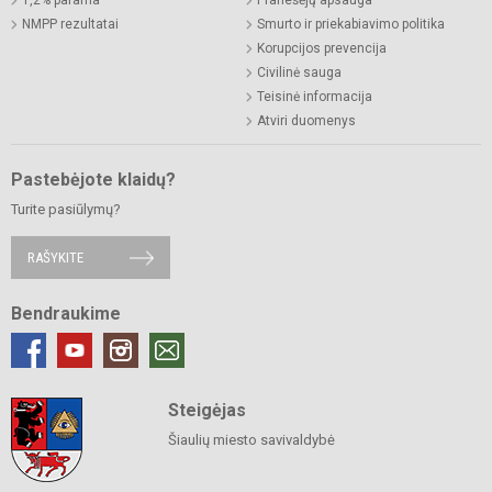
1,2% parama
Pranešėjų apsauga
NMPP rezultatai
Smurto ir priekabiavimo politika
Korupcijos prevencija
Civilinė sauga
Teisinė informacija
Atviri duomenys
Pastebėjote klaidų?
Turite pasiūlymų?
RAŠYKITE
Bendraukime
Steigėjas
Šiaulių miesto savivaldybė