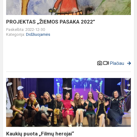
PROJEKTAS „ŽIEMOS PASAKA 2022”
Paskelbta: 2022-12-30
Kategorija:
Didžiuojamės
Plačiau
Kaukių
puota
„Filmų
herojai“
Kaukių puota „Filmų herojai“