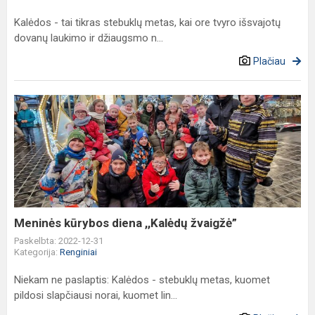
Kalėdos - tai tikras stebuklų metas, kai ore tvyro išsvajotų
dovanų laukimo ir džiaugsmo n...
Plačiau
Meninės
kūrybos
diena
,,Kalėdų
žvaigžė”
Meninės kūrybos diena ,,Kalėdų žvaigžė”
Paskelbta: 2022-12-31
Kategorija:
Renginiai
Niekam ne paslaptis: Kalėdos - stebuklų metas, kuomet
pildosi slapčiausi norai, kuomet lin...