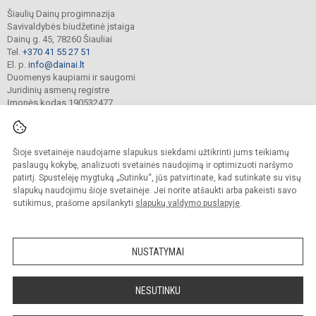
Šiaulių Dainų progimnazija
Savivaldybės biudžetinė įstaiga
Dainų g. 45, 78260 Šiauliai
Tel.
+370 41 55 27 51
El. p.
info@dainai.lt
Duomenys kaupiami ir saugomi
Juridinių asmenų registre
Įmonės kodas 190532477
Šioje svetainėje naudojame slapukus siekdami užtikrinti jums teikiamų
© 2023. Šiaulių Dainų progimnazija. Visos teisės saugomos.
Kopijuoti turinį be raštiško gimnazijos sutikimo griežtai draudžiama.
paslaugų kokybę, analizuoti svetainės naudojimą ir optimizuoti naršymo
patirtį. Spustelėję mygtuką „Sutinku“, jūs patvirtinate, kad sutinkate su visų
Prieinamumo paraiška
Slapukų politika
slapukų naudojimu šioje svetainėje. Jei norite atšaukti arba pakeisti savo
sutikimus, prašome apsilankyti
slapukų valdymo puslapyje
.
Sumanus būdas atnaujinti
mokyklos interneto
svetainę
NUSTATYMAI
NESUTINKU