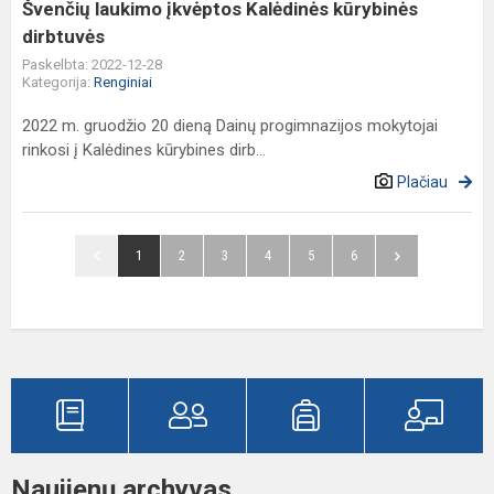
Švenčių laukimo įkvėptos Kalėdinės kūrybinės
dirbtuvės
Paskelbta: 2022-12-28
Kategorija:
Renginiai
2022 m. gruodžio 20 dieną Dainų progimnazijos mokytojai
rinkosi į Kalėdines kūrybines dirb...
Plačiau
1
2
3
4
5
6
Naujienų archyvas