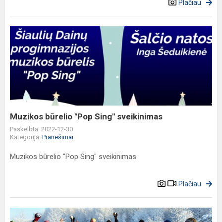
Plačiau
Muzikos
būrelio
"Pop
Sing"
sveikinimas
Muzikos būrelio "Pop Sing" sveikinimas
Paskelbta: 2022-12-30
Kategorija:
Pranešimai
Muzikos būrelio "Pop Sing" sveikinimas
Plačiau
STEAM.