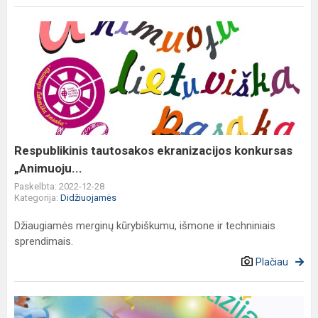
Respublikinis
tautosakos
ekranizacijos
konkursas
„Animuoju...
Respublikinis tautosakos ekranizacijos konkursas
„Animuoju...
Paskelbta: 2022-12-28
Kategorija:
Didžiuojamės
Džiaugiamės merginų kūrybiškumu, išmone ir techniniais
sprendimais.
Plačiau
Konkursas