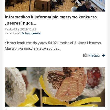
„Bebras“
nuga...
Informatikos ir informatinio mąstymo konkurso
„Bebras“ nuga...
Paskelbta: 2022-12-28
Kategorija:
Didžiuojamės
Šiemet konkurse dalyvavo 54 021 mokiniai iš visos Lietuvos.
Mūsų progimnaziją atstovavo 32...
Plačiau
Švenčių
laukimo
įkvėptos
Kalėdinės
kūrybinės
dirbtuvės