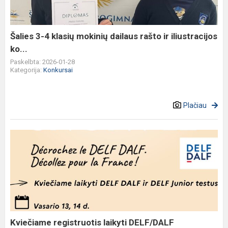
dailaus
rašto
ir
Šalies 3-4 klasių mokinių dailaus rašto ir iliustracijos
iliustracijos
ko...
ko...
Paskelbta: 2026-01-28
Kategorija:
Konkursai
Plačiau
Kviečiame
registruotis
laikyti
DELF/DALF
egzaminus.
Kviečiame registruotis laikyti DELF/DALF