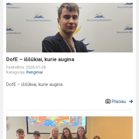
DofE
–
iššūkiai,
kurie
augina
DofE – iššūkiai, kurie augina
Paskelbta: 2026-01-28
Kategorija:
Renginiai
DofE – iššūkiai, kurie augina
Plačiau
STEAM
kompetencijų
ugdymas