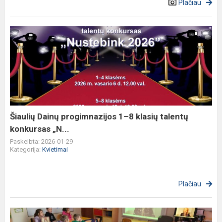
Plačiau
Šiaulių
Dainų
progimnazijos
1–
8
klasių
talentų
konkursas
Šiaulių Dainų progimnazijos 1–8 klasių talentų
„N...
konkursas „N...
Paskelbta: 2026-01-29
Kategorija:
Kvietimai
Plačiau
Nuotolinė