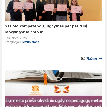
per
patirtinį
mokymąsi:
miesto
m...
STEAM kompetencijų ugdymas per patirtinį
mokymąsi: miesto m...
Paskelbta: 2026-01-27
Kategorija:
Didžiuojamės
Plačiau
Priešmokyklinio
ugdymo
mokytojos
Sandra
Karaveckienė,
Vikto...