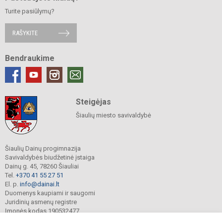
Turite pasiūlymų?
RAŠYKITE
Bendraukime
Steigėjas
Šiaulių miesto savivaldybė
Šiaulių Dainų progimnazija
Savivaldybės biudžetinė įstaiga
Dainų g. 45, 78260 Šiauliai
Tel.
+370 41 55 27 51
El. p.
info@dainai.lt
Duomenys kaupiami ir saugomi
Juridinių asmenų registre
Įmonės kodas 190532477