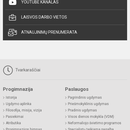
YOUTUBE KANALAS
LAISVOS DARBO VIETOS
ATNAUJINIMŲ PRENUMERATA
Tvarkaraščiai
Progimnazija
Paslaugos
Istorija
Pagrindinis ugdymas
Ugdymo aplinka
Priešmokyklinis ugdymas
Filosofija, misija, vizija
Pradinis ugdymas
Pasiekimai
Visos dienos mokykla (VDM)
Atributika
Neformaliojo švietimo programos
Progimnazijos himnas
Specialistų teikiama pagalba