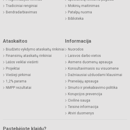
Tradiciniai renginiai
Mokinių maitinimas
Bendradarbiavimas
Patalpų nuoma
Biblioteka
Ataskaitos
Informacija
Biudžeto vykdymo ataskaitų rinkiniai
Nuorodos
Finansinių ataskaitų rinkiniai
Laisvos darbo vietos
Lėšos veiklai viešinti
Asmens duomenų apsauga
Projektai
Konsultavimasis su visuomene
Viešieji pirkimai
Dažniausiai užduodami klausimai
1,2% parama
Pranešėjų apsauga
NMPP rezultatai
Smurto ir priekabiavimo politika
Korupcijos prevencija
Civilinė sauga
Teisinė informacija
Atviri duomenys
Pastebėjote klaidų?