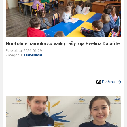
pamoka
su
vaikų
rašytoja
Evelina
Daciūte
Nuotolinė pamoka su vaikų rašytoja Evelina Daciūte
Paskelbta: 2026-01-29
Kategorija:
Pranešimai
Plačiau
Šalies
3-
4
klasių
mokinių