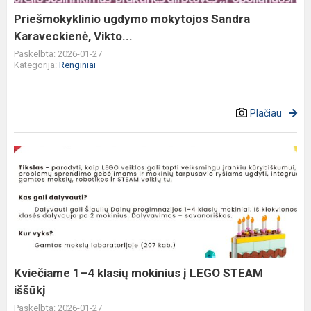
Priešmokyklinio ugdymo mokytojos Sandra
Karaveckienė, Vikto...
Paskelbta: 2026-01-27
Kategorija:
Renginiai
Plačiau
Kviečiame
1–
4
klasių
mokinius
į
LEGO
STEAM
Kviečiame 1–4 klasių mokinius į LEGO STEAM
iššūkį
iššūkį
Paskelbta: 2026-01-27