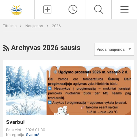
Paieška
Men
Titulinis
Naujienos
2026
RSS
Archyvas 2026 sausis
Svarbu!
Svarbu!
Paskelbta: 2026-01-30
Kategorija:
Svarbu!