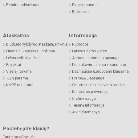
Bendradarbiavimas
Patalpų nuoma
Biblioteka
Ataskaitos
Informacija
Biudžeto vykdymo ataskaitų rinkiniai
Nuorodos
Finansinių ataskaitų rinkiniai
Laisvos darbo vietos
Lėšos veiklai viešinti
Asmens duomenų apsauga
Projektai
Konsultavimasis su visuomene
Viešieji pirkimai
Dažniausiai užduodami klausimai
1,2% parama
Pranešėjų apsauga
NMPP rezultatai
Smurto ir priekabiavimo politika
Korupcijos prevencija
Civilinė sauga
Teisinė informacija
Atviri duomenys
Pastebėjote klaidų?
Turite pasiūlymų?