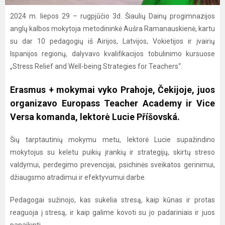
2024 m. liepos 29 – rugpjūčio 3d. Šiaulių Dainų progimnazijos
anglų kalbos mokytoja metodininkė Aušra Ramanauskienė, kartu
su dar 10 pedagogių iš Airijos, Latvijos, Vokietijos ir įvairių
Ispanijos regionų, dalyvavo kvalifikacijos tobulinimo kursuose
„Stress Relief and Well-being Strategies for Teachers“.
Erasmus + mokymai vyko Prahoje, Čekijoje, juos
organizavo Europass Teacher Academy ir Vice
Versa komanda, lektorė Lucie Příšovská.
Šių tarptautinių mokymu metu, lektorė Lucie supažindino
mokytojus su keletu puikių įrankių ir strategijų, skirtų streso
valdymui, perdegimo prevencijai, psichinės sveikatos gerinimui,
džiaugsmo atradimui ir efektyvumui darbe.
Pedagogai sužinojo, kas sukelia stresą, kaip kūnas ir protas
reaguoja į stresą, ir kaip galime kovoti su jo padariniais ir juos