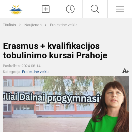
Paieška
Men
Titulinis
Naujienos
Projektinė veikla
Erasmus + kvalifikacijos
tobulinimo kursai Prahoje
Paskelbta: 2024-08-14
Kategorija:
Projektinė veikla