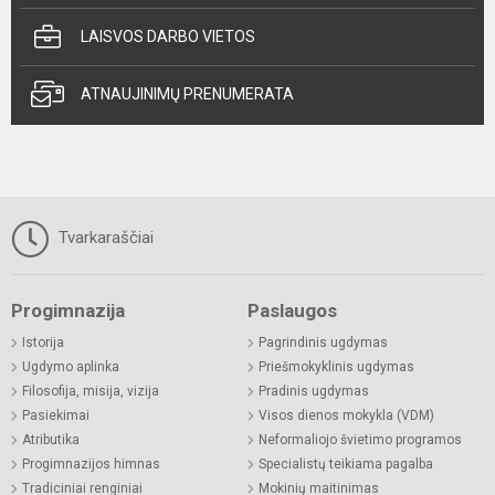
LAISVOS DARBO VIETOS
ATNAUJINIMŲ PRENUMERATA
Tvarkaraščiai
Progimnazija
Paslaugos
Istorija
Pagrindinis ugdymas
Ugdymo aplinka
Priešmokyklinis ugdymas
Filosofija, misija, vizija
Pradinis ugdymas
Pasiekimai
Visos dienos mokykla (VDM)
Atributika
Neformaliojo švietimo programos
Progimnazijos himnas
Specialistų teikiama pagalba
Tradiciniai renginiai
Mokinių maitinimas