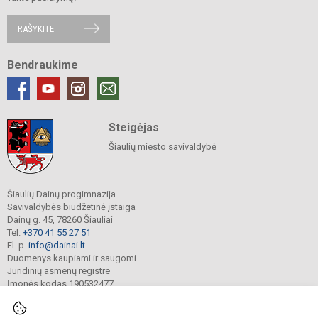
RAŠYKITE
Bendraukime
Steigėjas
Šiaulių miesto savivaldybė
Šiaulių Dainų progimnazija
Savivaldybės biudžetinė įstaiga
Dainų g. 45, 78260 Šiauliai
Tel.
+370 41 55 27 51
El. p.
info@dainai.lt
Duomenys kaupiami ir saugomi
Juridinių asmenų registre
Įmonės kodas 190532477