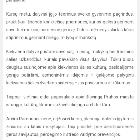
panaikinti.
Kursų metu, dalyviai įgijo teorinius sveiko gyvenimo pagrindus,
praktiškai išbandė konkrečias priemones, kurios gelbsti gerinant
savo bei mokinių asmeninę gerovę. Didelis dėmesys skirtas kūno
stiprinimui, gerinant miegą, mitybą ir mankštą.
Kiekviena dalyvė pristatė savo šalį, miestą, mokyklą bei tradinius
šalies užkandžius, kuriais pavaišino visus dalyvius. Tokiu būdu,
daugiau sužinojome apie kiekvienos šalies kultūrą, pasidalijome
gerąja patirtimi, asmeninėmis idėjomis ir galėjome palyginti
kiekvienos šalies švietimo sistemą – jos privalumus ir trūkumus.
Taipogi, vietiniai gidai papasakojo apie šlovingą Prahos miesto
istoriją ir kultūrą, likome sužavėti didinga architektūra.
Aušra Ramanauskienė, grįžusi iš kursų, planuoja dalintis įgytomis
žiniomis su kitais mokytojais, taip prisidėti prie bendruomenės
geros savijautos, perdegimo ir streso valdymo prevencijos.