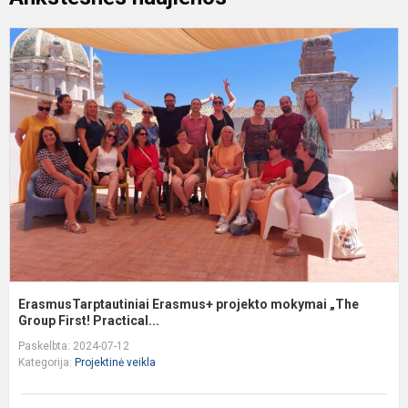
E
E
p
m
„
G
F.
ErasmusTarptautiniai Erasmus+ projekto mokymai „The
Group First! Practical...
Paskelbta: 2024-07-12
Kategorija:
Projektinė veikla