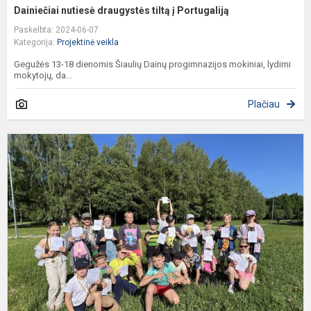
Dainiečiai nutiesė draugystės tiltą į Portugaliją
Paskelbta: 2024-06-07
Kategorija:
Projektinė veikla
Gegužės 13-18 dienomis Šiaulių Dainų progimnazijos mokiniai, lydimi
mokytojų, da...
Plačiau
Š
D
p
v
S
J
p
„S