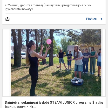
2024 metų gegužės mėnesį Šiaulių Dainų progimnazijoje buvo
įgyvendinta inovatyvi...
Plačiau
D
s
į
S
J
p
Š
j..
Dainiečiai sėkmingai įvykdė STEAM JUNIOR programą Šiaulių
jaunųjų gamtinink...