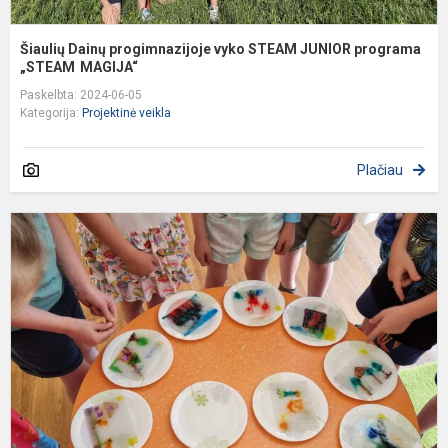
Šiaulių Dainų progimnazijoje vyko STEAM JUNIOR programa
„STEAM MAGIJA“
Paskelbta: 2024-06-05
Kategorija:
Projektinė veikla
Plačiau
P
v
„
–
m
m