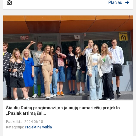
Plačiau
Š
D
p
j
s
p
„P
Šiaulių Dainų progimnazijos jaunųjų samariečių projekto
„Pažink artimą šal...
Paskelbta: 2024-06-18
Kategorija:
Projektinė veikla