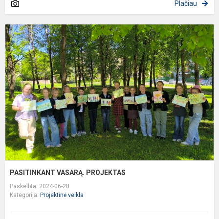
Plačiau
P
V
P
PASITINKANT VASARĄ. PROJEKTAS
Paskelbta: 2024-06-28
Kategorija:
Projektinė veikla