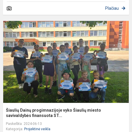
Plačiau
Š
D
p
v
Š
m
s
Šiaulių Dainų progimnazijoje vyko Šiaulių miesto
savivaldybės finansuota ST...
Paskelbta: 2024-06-13
Kategorija:
Projektinė veikla