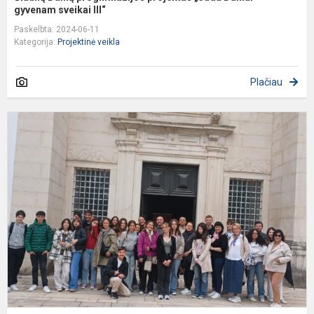
gyvenam sveikai III“
Paskelbta: 2024-06-11
Kategorija:
Projektinė veikla
Plačiau
D
n
d
ti
į
P