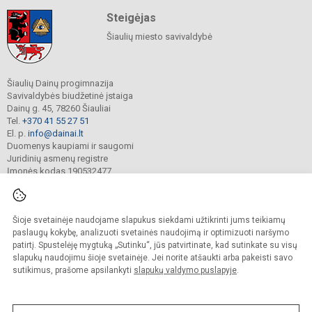
Steigėjas
Šiaulių miesto savivaldybė
Šiaulių Dainų progimnazija
Savivaldybės biudžetinė įstaiga
Dainų g. 45, 78260 Šiauliai
Tel.
+370 41 55 27 51
El. p.
info@dainai.lt
Duomenys kaupiami ir saugomi
Juridinių asmenų registre
Įmonės kodas 190532477
Šioje svetainėje naudojame slapukus siekdami užtikrinti jums teikiamų
© 2023. Šiaulių Dainų progimnazija. Visos teisės saugomos.
Kopijuoti turinį be raštiško gimnazijos sutikimo griežtai draudžiama.
paslaugų kokybę, analizuoti svetainės naudojimą ir optimizuoti naršymo
patirtį. Spustelėję mygtuką „Sutinku“, jūs patvirtinate, kad sutinkate su visų
Prieinamumo paraiška
Slapukų politika
slapukų naudojimu šioje svetainėje. Jei norite atšaukti arba pakeisti savo
sutikimus, prašome apsilankyti
slapukų valdymo puslapyje
.
Sumanus būdas atnaujinti
mokyklos interneto
svetainę