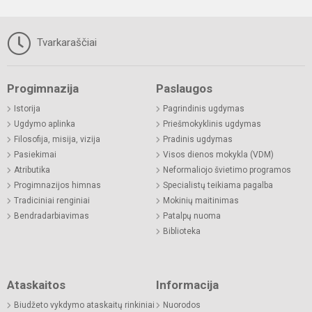
Tvarkaraščiai
Progimnazija
Paslaugos
Istorija
Pagrindinis ugdymas
Ugdymo aplinka
Priešmokyklinis ugdymas
Filosofija, misija, vizija
Pradinis ugdymas
Pasiekimai
Visos dienos mokykla (VDM)
Atributika
Neformaliojo švietimo programos
Progimnazijos himnas
Specialistų teikiama pagalba
Tradiciniai renginiai
Mokinių maitinimas
Bendradarbiavimas
Patalpų nuoma
Biblioteka
Ataskaitos
Informacija
Biudžeto vykdymo ataskaitų rinkiniai
Nuorodos