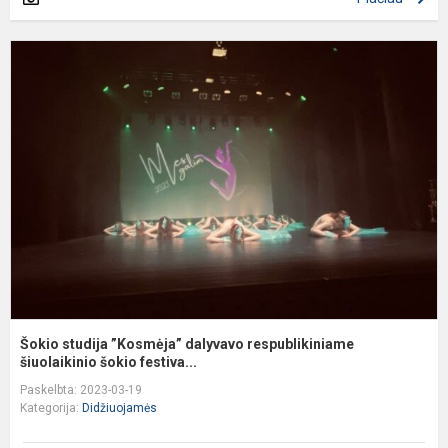
Š
s
”
d
r
š
Šokio studija ”Kosmėja” dalyvavo respublikiniame
šiuolaikinio šokio festiva...
Paskelbta: 2023-03-19
Kategorija:
Didžiuojamės