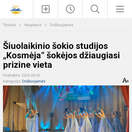
Paieška
Men
Titulinis
Naujienos
Didžiuojamės
Šiuolaikinio šokio studijos
„Kosmėja“ šokėjos džiaugiasi
prizine vieta
Paskelbta: 2023-04-02
Kategorija:
Didžiuojamės