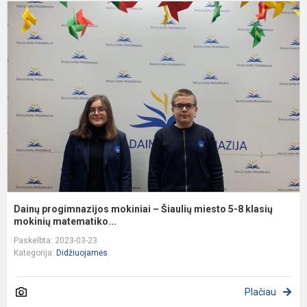
D
p
m
–
Š
m
5
8
k
m
Dainų progimnazijos mokiniai – Šiaulių miesto 5-8 klasių
mokinių matematiko...
Paskelbta: 2023-03-23
Kategorija:
Didžiuojamės
Plačiau