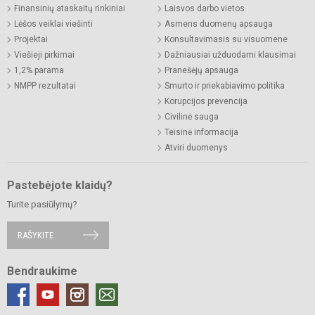
Finansinių ataskaitų rinkiniai
Laisvos darbo vietos
Lėšos veiklai viešinti
Asmens duomenų apsauga
Projektai
Konsultavimasis su visuomene
Viešieji pirkimai
Dažniausiai užduodami klausimai
1,2% parama
Pranešėjų apsauga
NMPP rezultatai
Smurto ir priekabiavimo politika
Korupcijos prevencija
Civilinė sauga
Teisinė informacija
Atviri duomenys
Pastebėjote klaidų?
Turite pasiūlymų?
RAŠYKITE
Bendraukime