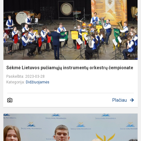
o
č
Sėkmė Lietuvos pučiamųjų instrumentų orkestrų čempionate
Paskelbta: 2023-03-28
Kategorija:
Didžiuojamės
Plačiau
Š
D
p
j