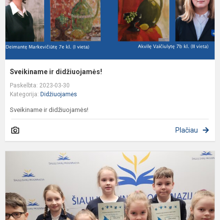
Sveikiname ir didžiuojamės!
Paskelbta: 2023-03-30
Kategorija:
Didžiuojamės
Sveikiname ir didžiuojamės!
Plačiau
R
U
Į
V
K
D