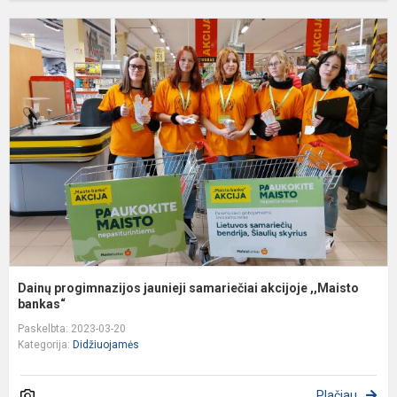
D
p
j
s
a
,
Dainų progimnazijos jaunieji samariečiai akcijoje ,,Maisto
bankas“
Paskelbta: 2023-03-20
Kategorija:
Didžiuojamės
Plačiau