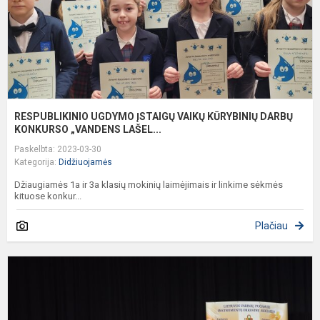
K
RESPUBLIKINIO UGDYMO ĮSTAIGŲ VAIKŲ KŪRYBINIŲ DARBŲ
KONKURSO „VANDENS LAŠEL...
Paskelbta: 2023-03-30
Kategorija:
Didžiuojamės
Džiaugiamės 1a ir 3a klasių mokinių laimėjimais ir linkime sėkmės
kituose konkur...
Plačiau
S
L
p
i