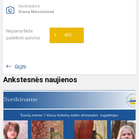
Nuotraukos:
Diana Maciuvienė
Nepamirškite
1
AČIŪ
padėkoti autoriui
Grįžti
Ankstesnės naujienos
S
ir
d