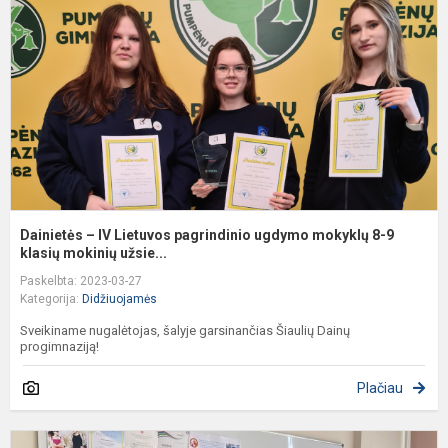
L
p
u
m
8
9
kl
Dainietės – IV Lietuvos pagrindinio ugdymo mokyklų 8-9
klasių mokinių užsie...
Paskelbta: 2023-03-27
Kategorija:
Didžiuojamės
Sveikiname nugalėtojas, šalyje garsinančias Šiaulių Dainų
progimnaziją!
Plačiau
7