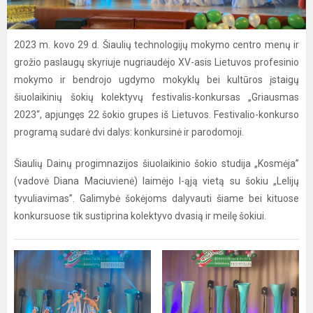
2023 m. kovo 29 d. Šiaulių technologijų mokymo centro menų ir
grožio paslaugų skyriuje nugriaudėjo XV-asis Lietuvos profesinio
mokymo ir bendrojo ugdymo mokyklų bei kultūros įstaigų
šiuolaikinių šokių kolektyvų festivalis-konkursas „Griausmas
2023“, apjungęs 22 šokio grupes iš Lietuvos. Festivalio-konkurso
programą sudarė dvi dalys: konkursinė ir parodomoji.
Šiaulių Dainų progimnazijos šiuolaikinio šokio studija „Kosmėja”
(vadovė Diana Maciuvienė) laimėjo I-ąją vietą su šokiu „Lelijų
tyvuliavimas”. Galimybė šokėjoms dalyvauti šiame bei kituose
konkursuose tik sustiprina kolektyvo dvasią ir meilę šokiui.