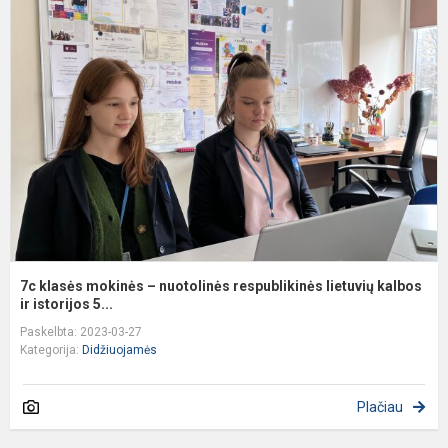
k
m
–
n
r
l
k
7c klasės mokinės – nuotolinės respublikinės lietuvių kalbos
ir istorijos 5...
Paskelbta: 2023-03-27
Kategorija:
Didžiuojamės
Plačiau