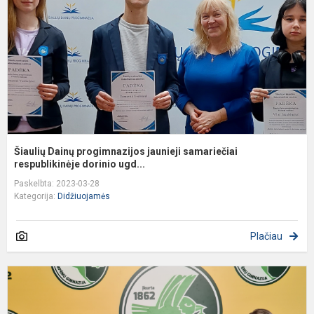
s
r
Šiaulių Dainų progimnazijos jaunieji samariečiai
respublikinėje dorinio ugd...
Paskelbta: 2023-03-28
Kategorija:
Didžiuojamės
Plačiau
D
–
I