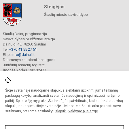
Steigėjas
Šiaulių miesto savivaldybė
Šiaulių Dainų progimnazija
Savivaldybės biudžetinė įstaiga
Dainų g. 45, 78260 Šiauliai
Tel.
+370 41 55 27 51
El. p.
info@dainai.lt
Duomenys kaupiami ir saugomi
Juridinių asmenų registre
Įmonės kodas 190532477
Šioje svetainėje naudojame slapukus siekdami užtikrinti jums teikiamų
© 2023. Šiaulių Dainų progimnazija. Visos teisės saugomos.
Kopijuoti turinį be raštiško gimnazijos sutikimo griežtai draudžiama.
paslaugų kokybę, analizuoti svetainės naudojimą ir optimizuoti naršymo
patirtį. Spustelėję mygtuką „Sutinku“, jūs patvirtinate, kad sutinkate su visų
Prieinamumo paraiška
Slapukų politika
slapukų naudojimu šioje svetainėje. Jei norite atšaukti arba pakeisti savo
sutikimus, prašome apsilankyti
slapukų valdymo puslapyje
.
Sumanus būdas atnaujinti
mokyklos interneto
svetainę