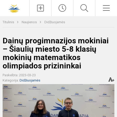
Paieška
Men
Titulinis
Naujienos
Didžiuojamės
Dainų progimnazijos mokiniai
– Šiaulių miesto 5-8 klasių
mokinių matematikos
olimpiados prizininkai
Paskelbta: 2023-03-23
Kategorija:
Didžiuojamės