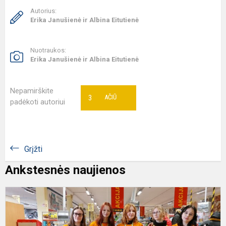
Autorius:
Erika Janušienė ir Albina Eitutienė
Nuotraukos:
Erika Janušienė ir Albina Eitutienė
Nepamirškite
3
AČIŪ
padėkoti autoriui
Grįžti
Ankstesnės naujienos
D
p
j