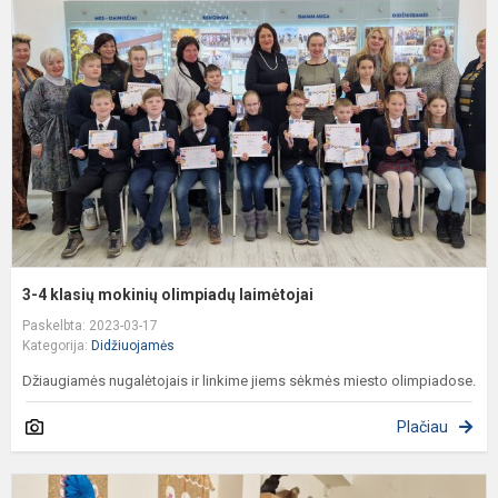
k
m
o
l
3-4 klasių mokinių olimpiadų laimėtojai
Paskelbta: 2023-03-17
Kategorija:
Didžiuojamės
Džiaugiamės nugalėtojais ir linkime jiems sėkmės miesto olimpiadose.
Plačiau
I