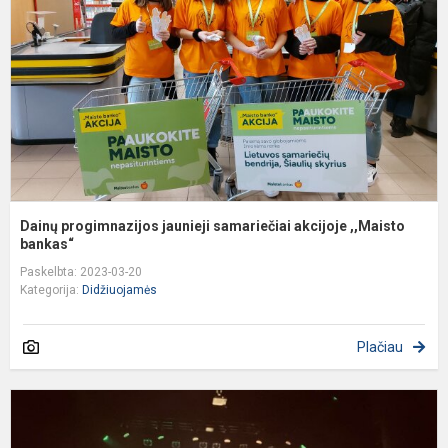
s
a
,
Dainų progimnazijos jaunieji samariečiai akcijoje ,,Maisto
bankas“
Paskelbta: 2023-03-20
Kategorija:
Didžiuojamės
Plačiau
Š
s
”