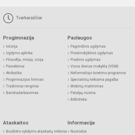
Tvarkaraščiai
Progimnazija
Paslaugos
Istorija
Pagrindinis ugdymas
Ugdymo aplinka
Priešmokyklinis ugdymas
Filosofija, misija, vizija
Pradinis ugdymas
Pasiekimai
Visos dienos mokykla (VDM)
Atributika
Neformaliojo švietimo programos
Progimnazijos himnas
Specialistų teikiama pagalba
Tradiciniai renginiai
Mokinių maitinimas
Bendradarbiavimas
Patalpų nuoma
Biblioteka
Ataskaitos
Informacija
Biudžeto vykdymo ataskaitų rinkiniai
Nuorodos