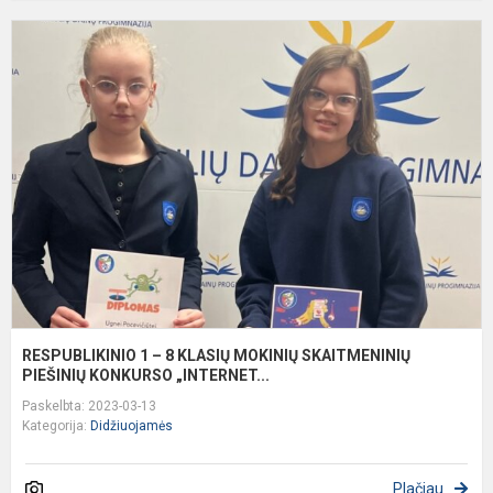
R
1
–
8
K
M
S
P
K
RESPUBLIKINIO 1 – 8 KLASIŲ MOKINIŲ SKAITMENINIŲ
PIEŠINIŲ KONKURSO „INTERNET...
Paskelbta: 2023-03-13
Kategorija:
Didžiuojamės
Plačiau