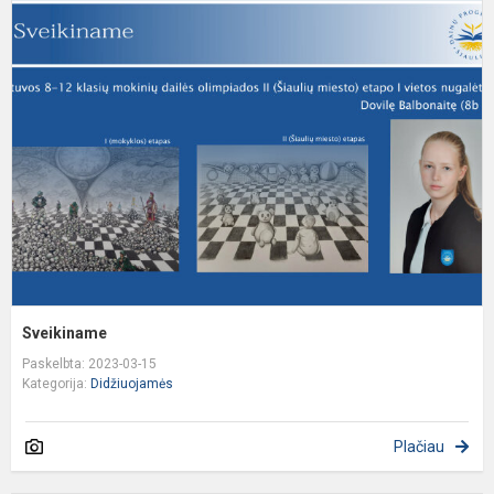
S
Sveikiname
Paskelbta: 2023-03-15
Kategorija:
Didžiuojamės
Plačiau