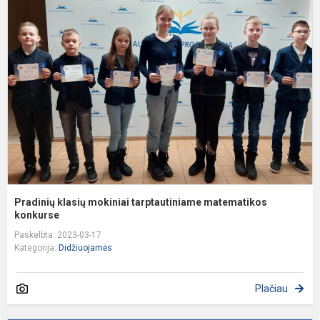
k
m
t
m
k
Pradinių klasių mokiniai tarptautiniame matematikos
konkurse
Paskelbta: 2023-03-17
Kategorija:
Didžiuojamės
Plačiau