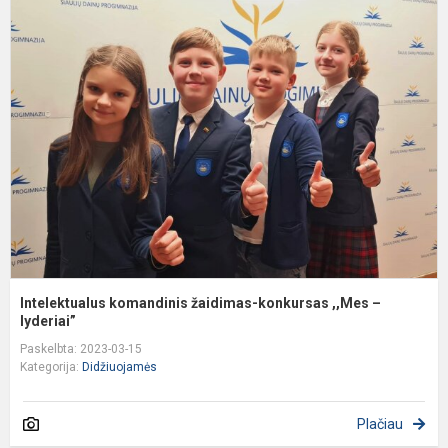
I
k
ž
k
,
–
l
Intelektualus komandinis žaidimas-konkursas ,,Mes –
lyderiai”
Paskelbta: 2023-03-15
Kategorija:
Didžiuojamės
Plačiau