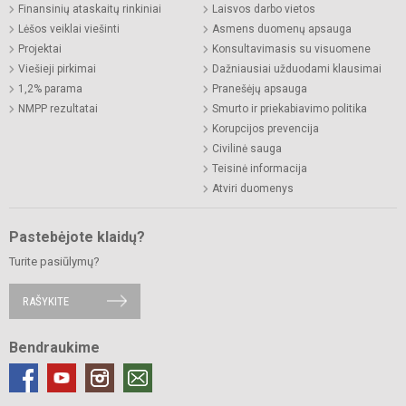
Finansinių ataskaitų rinkiniai
Laisvos darbo vietos
Lėšos veiklai viešinti
Asmens duomenų apsauga
Projektai
Konsultavimasis su visuomene
Viešieji pirkimai
Dažniausiai užduodami klausimai
1,2% parama
Pranešėjų apsauga
NMPP rezultatai
Smurto ir priekabiavimo politika
Korupcijos prevencija
Civilinė sauga
Teisinė informacija
Atviri duomenys
Pastebėjote klaidų?
Turite pasiūlymų?
RAŠYKITE
Bendraukime