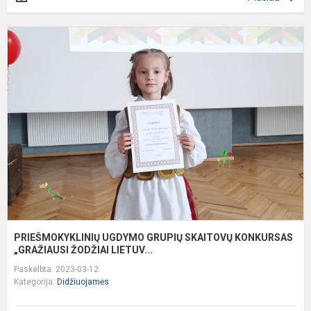
P
U
G
S
K
„
PRIEŠMOKYKLINIŲ UGDYMO GRUPIŲ SKAITOVŲ KONKURSAS
„GRAŽIAUSI ŽODŽIAI LIETUV...
Paskelbta: 2023-03-12
Kategorija:
Didžiuojamės