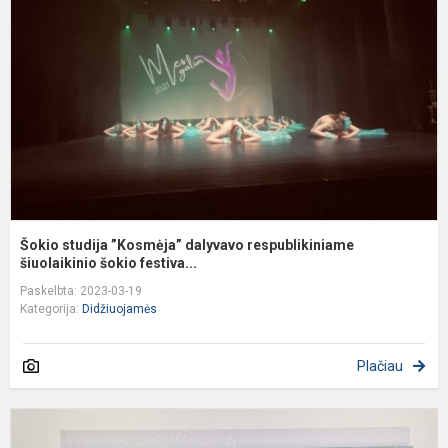
d
r
š
Šokio studija ”Kosmėja” dalyvavo respublikiniame
šiuolaikinio šokio festiva...
Paskelbta: 2023-03-19
Kategorija:
Didžiuojamės
Plačiau
3
4