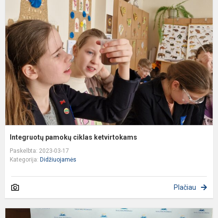
p
c
k
Integruotų pamokų ciklas ketvirtokams
Paskelbta: 2023-03-17
Kategorija:
Didžiuojamės
Plačiau
P