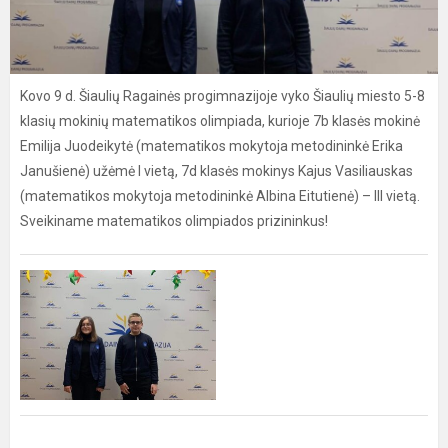
Kovo 9 d. Šiaulių Ragainės progimnazijoje vyko Šiaulių miesto 5-8
klasių mokinių matematikos olimpiada, kurioje 7b klasės mokinė
Emilija Juodeikytė (matematikos mokytoja metodininkė Erika
Janušienė) užėmė I vietą, 7d klasės mokinys Kajus Vasiliauskas
(matematikos mokytoja metodininkė Albina Eitutienė) – III vietą.
Sveikiname matematikos olimpiados prizininkus!