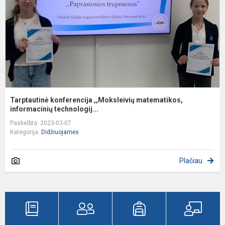
i
Tarptautinė konferencija ,,Moksleivių matematikos,
informacinių technologij...
Paskelbta: 2023-03-07
Kategorija:
Didžiuojamės
Plačiau