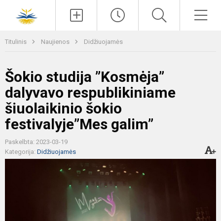
Paieška
Men
Titulinis
Naujienos
Didžiuojamės
Šokio studija ”Kosmėja”
dalyvavo respublikiniame
šiuolaikinio šokio
festivalyje”Mes galim”
Paskelbta: 2023-03-19
Kategorija:
Didžiuojamės