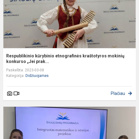
ko
Respublikinio kūrybinio etnografinės kraštotyros mokinių
konkurso „Jei prak...
Paskelbta: 2023-03-08
Kategorija:
Didžiuojamės
Plačiau
T
k
,
m