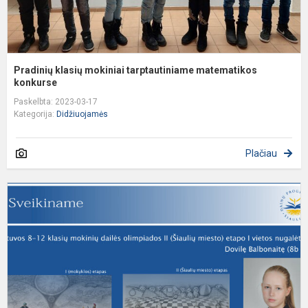
Pradinių klasių mokiniai tarptautiniame matematikos
konkurse
Paskelbta: 2023-03-17
Kategorija:
Didžiuojamės
Plačiau
S