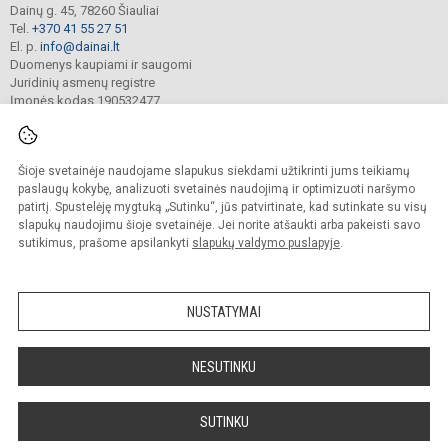
Dainų g. 45, 78260 Šiauliai
Tel.
+370 41 55 27 51
El. p.
info@dainai.lt
Duomenys kaupiami ir saugomi
Juridinių asmenų registre
Įmonės kodas 190532477
Šioje svetainėje naudojame slapukus siekdami užtikrinti jums teikiamų
© 2023. Šiaulių Dainų progimnazija. Visos teisės saugomos.
Kopijuoti turinį be raštiško gimnazijos sutikimo griežtai draudžiama.
paslaugų kokybę, analizuoti svetainės naudojimą ir optimizuoti naršymo
patirtį. Spustelėję mygtuką „Sutinku“, jūs patvirtinate, kad sutinkate su visų
Prieinamumo paraiška
Slapukų politika
slapukų naudojimu šioje svetainėje. Jei norite atšaukti arba pakeisti savo
sutikimus, prašome apsilankyti
slapukų valdymo puslapyje
.
Sumanus būdas atnaujinti
mokyklos interneto
svetainę
NUSTATYMAI
NESUTINKU
SUTINKU