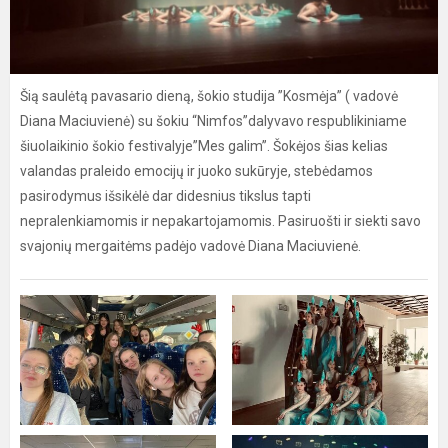
Šią saulėtą pavasario dieną, šokio studija ”Kosmėja” ( vadovė
Diana Maciuvienė) su šokiu “Nimfos”dalyvavo respublikiniame
šiuolaikinio šokio festivalyje”Mes galim”. Šokėjos šias kelias
valandas praleido emocijų ir juoko sukūryje, stebėdamos
pasirodymus išsikėlė dar didesnius tikslus tapti
nepralenkiamomis ir nepakartojamomis. Pasiruošti ir siekti savo
svajonių mergaitėms padėjo vadovė Diana Maciuvienė.