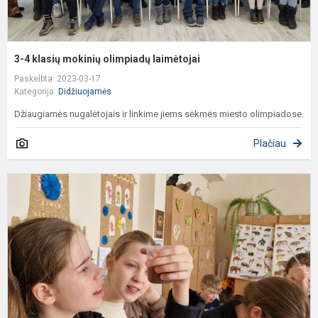
3-4 klasių mokinių olimpiadų laimėtojai
Paskelbta: 2023-03-17
Kategorija:
Didžiuojamės
Džiaugiamės nugalėtojais ir linkime jiems sėkmės miesto olimpiadose.
Plačiau
I
p
c
k