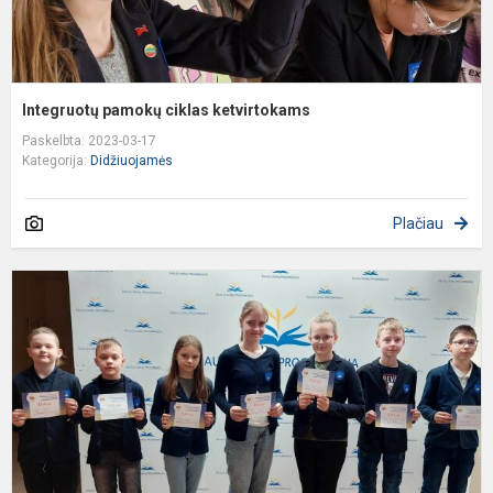
Integruotų pamokų ciklas ketvirtokams
Paskelbta: 2023-03-17
Kategorija:
Didžiuojamės
Plačiau
P
k
m
t
m
k