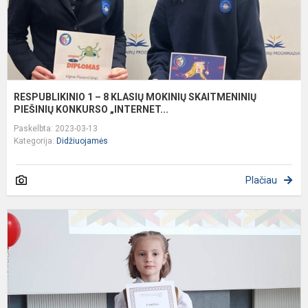
P
K
RESPUBLIKINIO 1 – 8 KLASIŲ MOKINIŲ SKAITMENINIŲ
PIEŠINIŲ KONKURSO „INTERNET...
Paskelbta: 2023-03-13
Kategorija:
Didžiuojamės
Plačiau
P
U
G
S
K
„