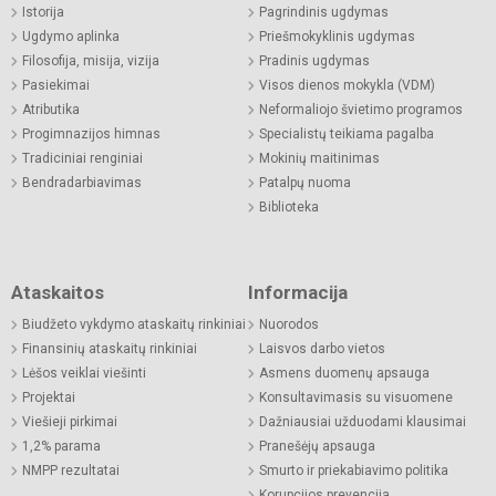
Istorija
Pagrindinis ugdymas
Ugdymo aplinka
Priešmokyklinis ugdymas
Filosofija, misija, vizija
Pradinis ugdymas
Pasiekimai
Visos dienos mokykla (VDM)
Atributika
Neformaliojo švietimo programos
Progimnazijos himnas
Specialistų teikiama pagalba
Tradiciniai renginiai
Mokinių maitinimas
Bendradarbiavimas
Patalpų nuoma
Biblioteka
Ataskaitos
Informacija
Biudžeto vykdymo ataskaitų rinkiniai
Nuorodos
Finansinių ataskaitų rinkiniai
Laisvos darbo vietos
Lėšos veiklai viešinti
Asmens duomenų apsauga
Projektai
Konsultavimasis su visuomene
Viešieji pirkimai
Dažniausiai užduodami klausimai
1,2% parama
Pranešėjų apsauga
NMPP rezultatai
Smurto ir priekabiavimo politika
Korupcijos prevencija