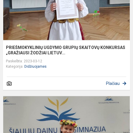
PRIEŠMOKYKLINIŲ UGDYMO GRUPIŲ SKAITOVŲ KONKURSAS
„GRAŽIAUSI ŽODŽIAI LIETUV...
Paskelbta: 2023-03-12
Kategorija:
Didžiuojamės
Plačiau
R
k
e
k
m