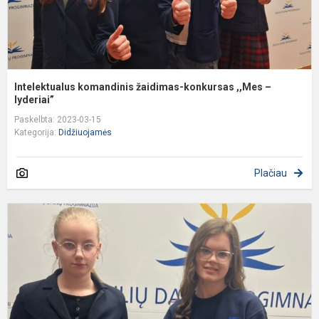
Intelektualus komandinis žaidimas-konkursas ,,Mes –
lyderiai”
Paskelbta: 2023-03-15
Kategorija:
Didžiuojamės
Plačiau
R
1
–
8
K
M
S