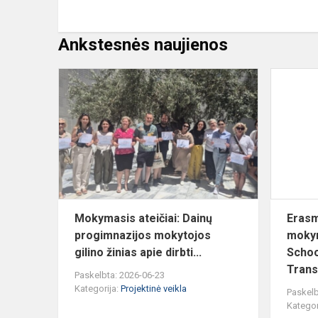
Ankstesnės naujienos
Mokymasis
ateičiai:
Dainų
progimnazij
mokytojos
gilino
ži...
Mokymasis ateičiai: Dainų
Erasm
progimnazijos mokytojos
mokym
gilino žinias apie dirbti...
Schoo
Trans
Paskelbta: 2026-06-23
Kategorija:
Projektinė veikla
Paskelb
Kategor