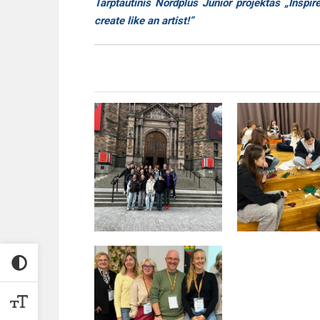
Tarptautinis Nordplus Junior projektas „Inspir
create like an artist!”