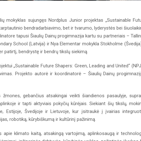
alių mokyklas sujungęs Nordplus Junior projektas „Sustainable Fut
arptautinio bendradarbiavimo, bet ir tvarumo, lyderystės bei šiuolaiki
atore tapusi Šiaulių Dainų progimnazija kartu su partneriais – Talli
ary School (Latvija) ir Nya Elementar mokykla Stokholme (Švedija
patirtį, bendrystę ir bendrų tikslų siekimą.
ektui „Sustainable Future Shapers: Green, Leading and United“ (NP
imas. Projekto autorė ir koordinatorė – Šiaulių Dainų progimnazi
s žmones, gebančius atsakingai veikti šiandienos pasaulyje, supra
inkoje ir tapti aktyviais pokyčių kūrėjais. Siekiant šių tikslų, mokin
 Estijoje, Švedijoje ir Lietuvoje, kur įsitraukė į įvairias integruo
as, robotiką, kūrybiškumą ir kultūrinį pažinimą.
s apie klimato kaitą, atsakingą vartojimą, aplinkosaugą ir technolog