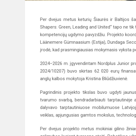
Per dvejus metus keturių Šiaurės ir Baltijos š
Shapers: Green, Leading and United“ tapo ne tik t
kompetencijų ugdymo pavyzdžiu. Projekto koordin
Läänemere Gümnaasium (Estija), Dundaga Second
įrodė, kad prasmingiausias mokymasis vyksta per 
2024–2026 m. įgyvendintam Nordplus Junior proj
2024/10207) buvo skirtas 62 020 eurų finansav
anglų kalbos mokytoja Kristina Bliūdžiuvienė.
Pagrindinis projekto tikslas buvo ugdyti jaunu
tvarumo svarbą, bendradarbiauti tarptautinėje apl
dalyvavo tarptautiniuose mobilumuose Latvijoje,
veiklas, apjungusias gamtos mokslus, technologij
Per dvejus projekto metus mokiniai gilino žinia