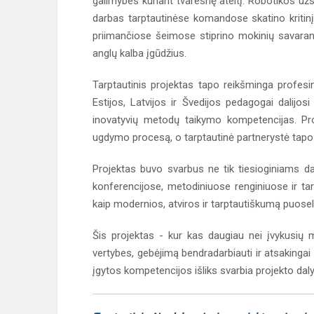
galimybes kuriant tvaresnę ateitį. Robotikos užsi
darbas tarptautinėse komandose skatino kriti
priimančiose šeimose stiprino mokinių savara
anglų kalba įgūdžius.
Tarptautinis projektas tapo reikšminga profe
Estijos, Latvijos ir Švedijos pedagogai dalijosi
inovatyvių metodų taikymo kompetencijas. Pro
ugdymo procesą, o tarptautinė partnerystė tapo
Projektas buvo svarbus ne tik tiesioginiams da
konferencijose, metodiniuose renginiuose ir ta
kaip modernios, atviros ir tarptautiškumą puosel
Šis projektas - kur kas daugiau nei įvykusių m
vertybes, gebėjimą bendradarbiauti ir atsakingai k
įgytos kompetencijos išliks svarbia projekto dalyvi