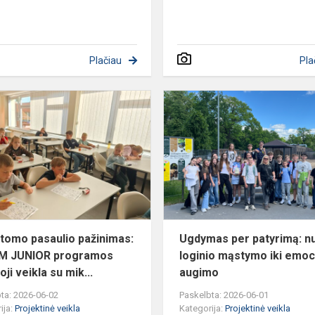
Plačiau
Pla
Nematomo
pasaulio
pažinimas:
STEAM
JUNIOR
programos
tiriamo...
omo pasaulio pažinimas:
Ugdymas per patyrimą: n
M JUNIOR programos
loginio mąstymo iki emoc
oji veikla su mik...
augimo
ta: 2026-06-02
Paskelbta: 2026-06-01
ija:
Projektinė veikla
Kategorija:
Projektinė veikla