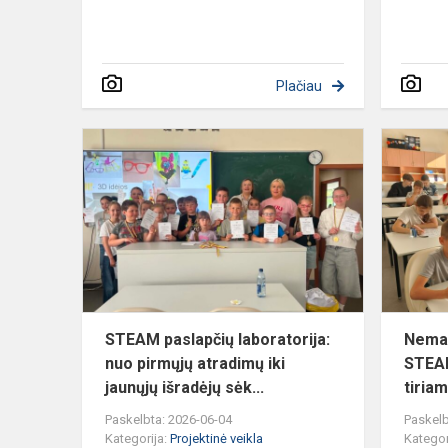
Plačiau
STEAM
paslapčių
laboratorija:
nuo
pirmųjų
atradimų
iki
jaun...
STEAM paslapčių laboratorija:
Nemat
nuo pirmųjų atradimų iki
STEA
jaunųjų išradėjų sėk...
tiriam
Paskelbta: 2026-06-04
Paskelb
Kategorija:
Projektinė veikla
Kategor