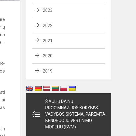
2023
ure
2022
nių
nna
2021
) –
2020
JR-
jos
2019
sti
iai
ŠIAULIŲ DAINŲ
tas
PROGIMNAZIJOS KOKYBĖS
VADYBOS SISTEMA, PAREMTA
BENDRUOJU VERTINIMO
MODELIU (BVM)
ijų