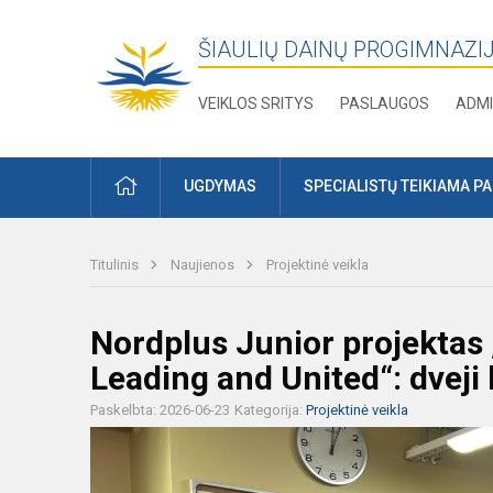
ŠIAULIŲ DAINŲ PROGIMNAZI
VEIKLOS SRITYS
PASLAUGOS
ADMI
PRADŽIA
UGDYMAS
SPECIALISTŲ TEIKIAMA P
Titulinis
Naujienos
Projektinė veikla
Nordplus Junior projektas
Leading and United“: dveji
Paskelbta: 2026-06-23
Kategorija:
Projektinė veikla