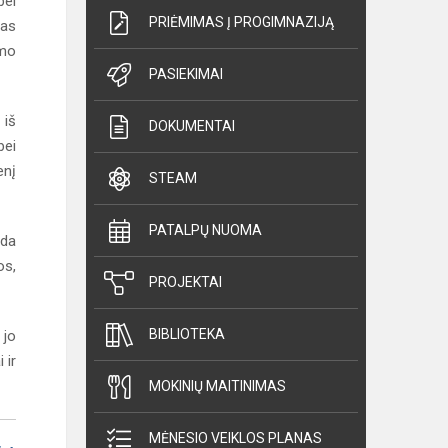
bei
PRIĖMIMAS Į PROGIMNAZIJĄ
mas
imo
PASIEKIMAI
 iš
DOKUMENTAI
bei
enį
STEAM
PATALPŲ NUOMA
ida
os,
PROJEKTAI
BIBLIOTEKA
 jo
 ir
MOKINIŲ MAITINIMAS
MĖNESIO VEIKLOS PLANAS