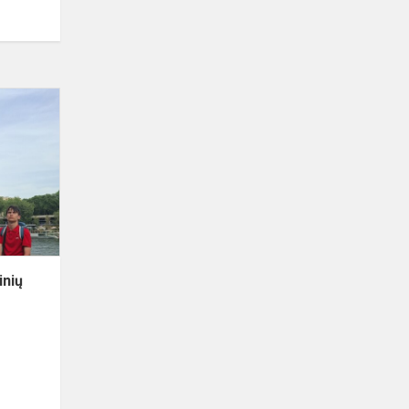
„Erasmus+“
grupinis
mokinių
mobilumas
Prancūzijoje:
savaitė...
inių