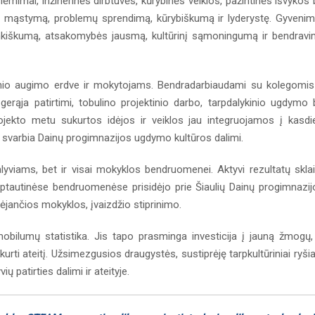
ėmimai, inžinerinės dirbtuvės, kūrybinės veiklos, pažintinės išvykos 
nį mąstymą, problemų sprendimą, kūrybiškumą ir lyderystę. Gyveni
nkiškumą, atsakomybės jausmą, kultūrinį sąmoningumą ir bendrav
sinio augimo erdve ir mokytojams. Bendradarbiaudami su kolegomis
 gerąja patirtimi, tobulino projektinio darbo, tarpdalykinio ugdymo 
jekto metu sukurtos idėjos ir veiklos jau integruojamos į kasdi
 svarbia Dainų progimnazijos ugdymo kultūros dalimi.
lyviams, bet ir visai mokyklos bendruomenei. Aktyvi rezultatų skla
rptautinėse bendruomenėse prisidėjo prie Šiaulių Dainų progimnazij
ėjančios mokyklos, įvaizdžio stiprinimo.
obilumų statistika. Jis tapo prasminga investicija į jauną žmogų,
urti ateitį. Užsimezgusios draugystės, sustiprėję tarpkultūriniai ryšiai
ų patirties dalimi ir ateityje.