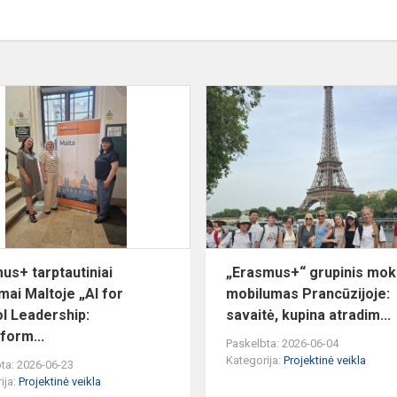
Erasmus+
tarptautiniai
mokymai
os
Maltoje
„AI
for
School
Leade...
us+ tarptautiniai
„Erasmus+“ grupinis mok
ai Maltoje „AI for
mobilumas Prancūzijoje:
l Leadership:
savaitė, kupina atradim...
form...
Paskelbta: 2026-06-04
Kategorija:
Projektinė veikla
ta: 2026-06-23
ija:
Projektinė veikla