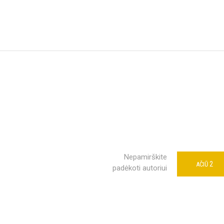
Nepamirškite
2
AČIŪ
padėkoti autoriui