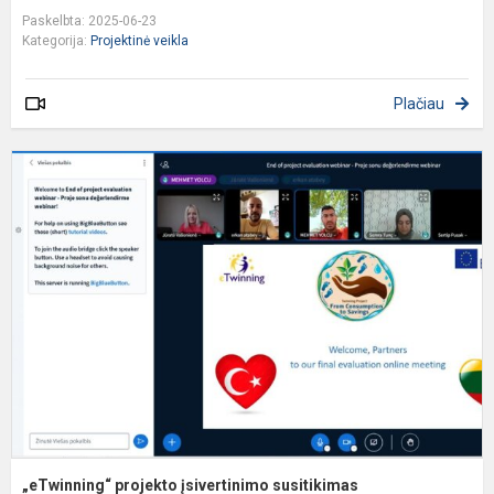
Paskelbta: 2025-06-23
Kategorija:
Projektinė veikla
Plačiau
„
p
į
s
„eTwinning“ projekto įsivertinimo susitikimas