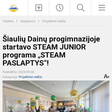
Paieška
Men
Titulinis
Naujienos
Projektinė veikla
Šiaulių Dainų progimnazijoje
startavo STEAM JUNIOR
programa „STEAM
PASLAPTYS“!
Paskelbta: 2025-09-02
Kategorija:
Projektinė veikla