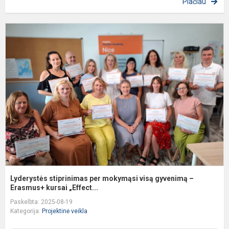
Plačiau
L
s
p
m
v
g
–
E
Lyderystės stiprinimas per mokymąsi visą gyvenimą –
Erasmus+ kursai „Effect...
Paskelbta: 2025-08-19
Kategorija:
Projektinė veikla