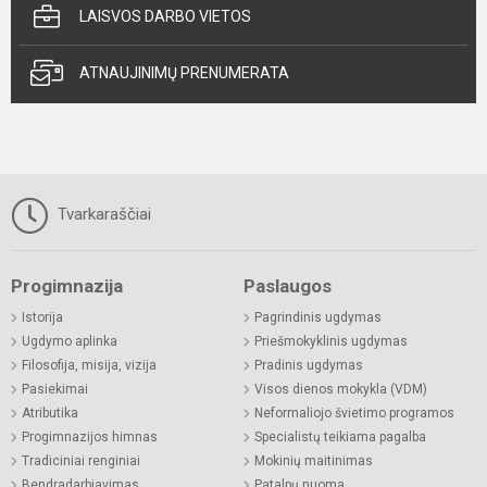
LAISVOS DARBO VIETOS
ATNAUJINIMŲ PRENUMERATA
Tvarkaraščiai
Progimnazija
Paslaugos
Istorija
Pagrindinis ugdymas
Ugdymo aplinka
Priešmokyklinis ugdymas
Filosofija, misija, vizija
Pradinis ugdymas
Pasiekimai
Visos dienos mokykla (VDM)
Atributika
Neformaliojo švietimo programos
Progimnazijos himnas
Specialistų teikiama pagalba
Tradiciniai renginiai
Mokinių maitinimas
Bendradarbiavimas
Patalpų nuoma