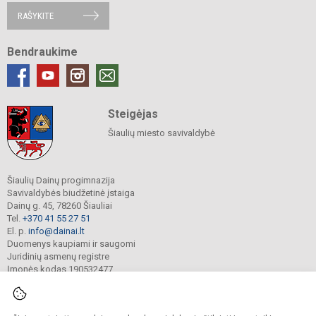
RAŠYKITE
Bendraukime
Steigėjas
Šiaulių miesto savivaldybė
Šiaulių Dainų progimnazija
Savivaldybės biudžetinė įstaiga
Dainų g. 45, 78260 Šiauliai
Tel.
+370 41 55 27 51
El. p.
info@dainai.lt
Duomenys kaupiami ir saugomi
Juridinių asmenų registre
Įmonės kodas 190532477