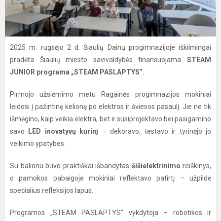
2025 m. rugsėjo 2 d. Šiaulių Dainų progimnazijoje iškilmingai
pradėta Šiaulių miesto savivaldybės finansuojama
STEAM
JUNIOR programa „STEAM PASLAPTYS“.
Pirmojo užsiėmimo metu Ragainės progimnazijos mokiniai
leidosi į pažintinę kelionę po elektros ir šviesos pasaulį. Jie ne tik
išmėgino, kaip veikia elektra, bet ir susiprojektavo bei pasigamino
savo
LED inovatyvų kūrinį
– dekoravo, testavo ir tyrinėjo jo
veikimo ypatybes.
Su balionu buvo praktiškai išbandytas
šišielektrinimo
reiškinys,
o pamokos pabaigoje mokiniai reflektavo patirtį – užpildė
specialius refleksijos lapus.
Programos „STEAM PASLAPTYS“ vykdytoja – robotikos ir