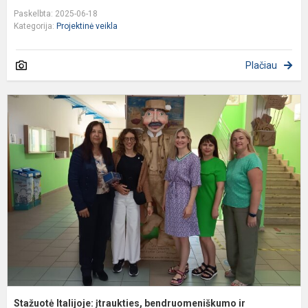
Paskelbta: 2025-06-18
Kategorija:
Projektinė veikla
Plačiau
S
It
į
b
ir
i
Stažuotė Italijoje: įtraukties, bendruomeniškumo ir