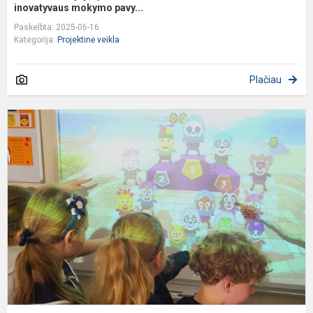
inovatyvaus mokymo pavy...
Paskelbta: 2025-06-16
Kategorija:
Projektinė veikla
Plačiau
M
ž
–
d
p
b
„
pr