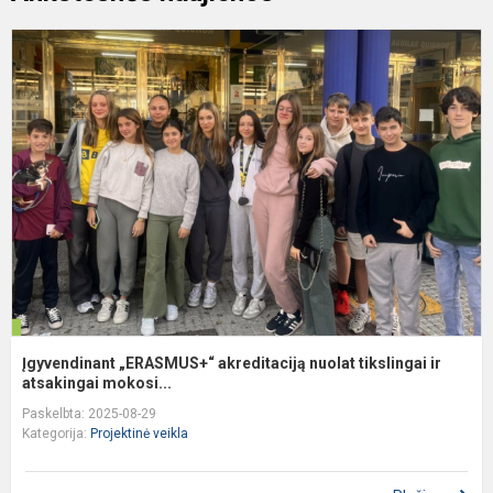
Į
„
a
n
t
ir
a.
Įgyvendinant „ERASMUS+“ akreditaciją nuolat tikslingai ir
atsakingai mokosi...
Paskelbta: 2025-08-29
Kategorija:
Projektinė veikla