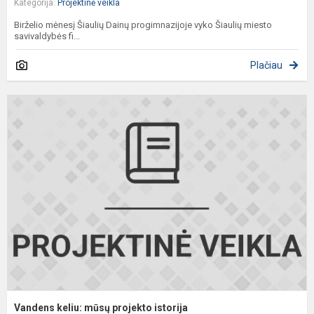
Kategorija:
Projektinė veikla
Birželio mėnesį Šiaulių Dainų progimnazijoje vyko Šiaulių miesto
savivaldybės fi...
Plačiau
V
k
m
p
i
Vandens keliu: mūsų projekto istorija