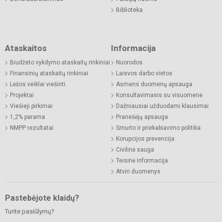
Biblioteka
Ataskaitos
Informacija
Biudžeto vykdymo ataskaitų rinkiniai
Nuorodos
Finansinių ataskaitų rinkiniai
Laisvos darbo vietos
Lėšos veiklai viešinti
Asmens duomenų apsauga
Projektai
Konsultavimasis su visuomene
Viešieji pirkimai
Dažniausiai užduodami klausimai
1,2% parama
Pranešėjų apsauga
NMPP rezultatai
Smurto ir priekabiavimo politika
Korupcijos prevencija
Civilinė sauga
Teisinė informacija
Atviri duomenys
Pastebėjote klaidų?
Turite pasiūlymų?