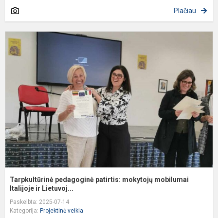
Plačiau
T
p
p
m
m
It
Tarpkultūrinė pedagoginė patirtis: mokytojų mobilumai
Italijoje ir Lietuvoj...
Paskelbta: 2025-07-14
Kategorija:
Projektinė veikla