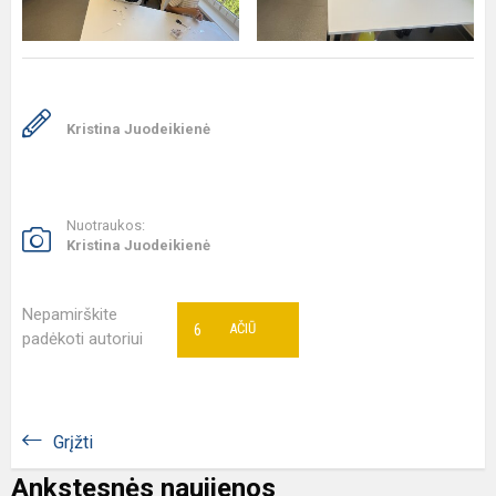
Kristina Juodeikienė
Nuotraukos:
Kristina Juodeikienė
Nepamirškite
6
AČIŪ
padėkoti autoriui
Grįžti
Ankstesnės naujienos