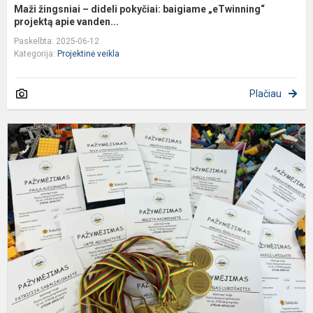
Maži žingsniai – dideli pokyčiai: baigiame „eTwinning“
projektą apie vanden...
Paskelbta: 2025-06-12
Kategorija:
Projektinė veikla
Plačiau
Š
D
p
v
t
S
pr