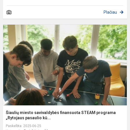
Plačiau
Š
m
s
f
S
p
„
Šiaulių miesto savivaldybės finansuota STEAM programa
„Rytojaus pasaulio kū...
Paskelbta: 2025-06-25