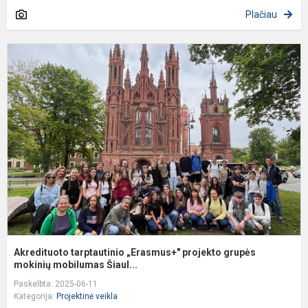
Plačiau
A
t
„
p
g
m
Akredituoto tarptautinio „Erasmus+" projekto grupės
mokinių mobilumas Šiaul...
Paskelbta: 2025-06-11
Kategorija:
Projektinė veikla