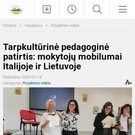
Paieška
Men
Titulinis
Naujienos
Projektinė veikla
Tarpkultūrinė pedagoginė
patirtis: mokytojų mobilumai
Italijoje ir Lietuvoje
Paskelbta: 2025-07-14
Kategorija:
Projektinė veikla