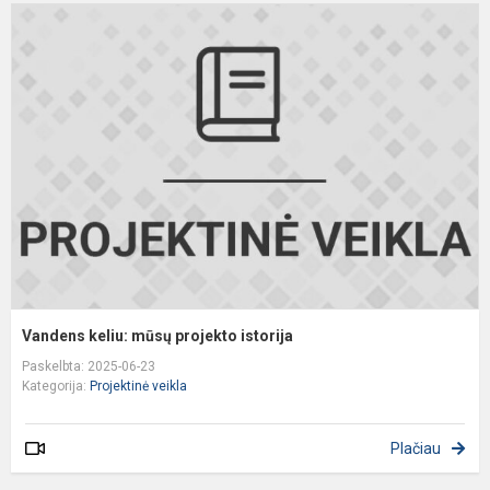
V
k
m
p
i
Vandens keliu: mūsų projekto istorija
Paskelbta: 2025-06-23
Kategorija:
Projektinė veikla
Plačiau