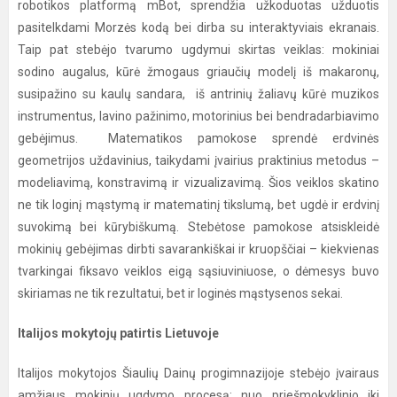
robotikos platformą mBot, sprendžia užkoduotas užduotis
pasitelkdami Morzės kodą bei dirba su interaktyviais ekranais.
Taip pat stebėjo tvarumo ugdymui skirtas veiklas: mokiniai
sodino augalus, kūrė žmogaus griaučių modelį iš makaronų,
susipažino su kaulų sandara, iš antrinių žaliavų kūrė muzikos
instrumentus, lavino pažinimo, motorinius bei bendradarbiavimo
gebėjimus. Matematikos pamokose sprendė erdvinės
geometrijos uždavinius, taikydami įvairius praktinius metodus –
modeliavimą, konstravimą ir vizualizavimą. Šios veiklos skatino
ne tik loginį mąstymą ir matematinį tikslumą, bet ugdė ir erdvinį
suvokimą bei kūrybiškumą. Stebėtose pamokose atsiskleidė
mokinių gebėjimas dirbti savarankiškai ir kruopščiai – kiekvienas
tvarkingai fiksavo veiklos eigą sąsiuviniuose, o dėmesys buvo
skiriamas ne tik rezultatui, bet ir loginės mąstysenos sekai.
Italijos mokytojų patirtis Lietuvoje
Italijos mokytojos Šiaulių Dainų progimnazijoje stebėjo įvairaus
amžiaus mokinių ugdymo procesą: nuo priešmokyklinio iki