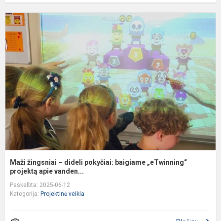
M
ž
–
d
p
b
„
pr
Maži žingsniai – dideli pokyčiai: baigiame „eTwinning“
projektą apie vanden...
Paskelbta: 2025-06-12
Kategorija:
Projektinė veikla