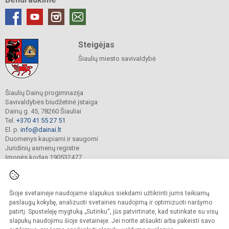
Steigėjas
Šiaulių miesto savivaldybė
Šiaulių Dainų progimnazija
Savivaldybės biudžetinė įstaiga
Dainų g. 45, 78260 Šiauliai
Tel.
+370 41 55 27 51
El. p.
info@dainai.lt
Duomenys kaupiami ir saugomi
Juridinių asmenų registre
Įmonės kodas 190532477
Šioje svetainėje naudojame slapukus siekdami užtikrinti jums teikiamų
© 2023. Šiaulių Dainų progimnazija. Visos teisės saugomos.
Kopijuoti turinį be raštiško gimnazijos sutikimo griežtai draudžiama.
paslaugų kokybę, analizuoti svetainės naudojimą ir optimizuoti naršymo
patirtį. Spustelėję mygtuką „Sutinku“, jūs patvirtinate, kad sutinkate su visų
Prieinamumo paraiška
Slapukų politika
slapukų naudojimu šioje svetainėje. Jei norite atšaukti arba pakeisti savo