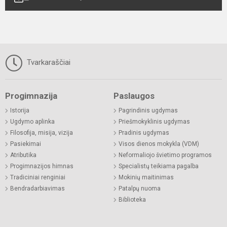
Tvarkaraščiai
Progimnazija
Paslaugos
Istorija
Pagrindinis ugdymas
Ugdymo aplinka
Priešmokyklinis ugdymas
Filosofija, misija, vizija
Pradinis ugdymas
Pasiekimai
Visos dienos mokykla (VDM)
Atributika
Neformaliojo švietimo programos
Progimnazijos himnas
Specialistų teikiama pagalba
Tradiciniai renginiai
Mokinių maitinimas
Bendradarbiavimas
Patalpų nuoma
Biblioteka