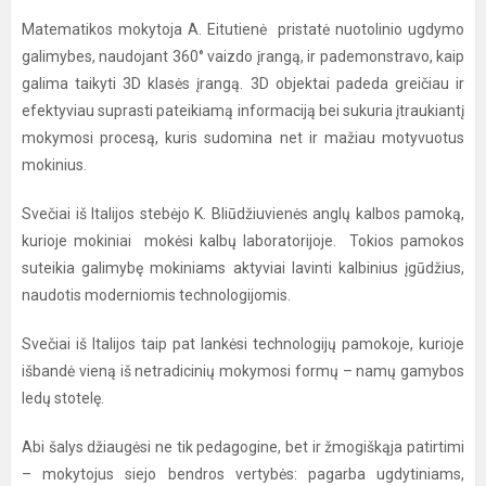
Matematikos mokytoja A. Eitutienė pristatė nuotolinio ugdymo
galimybes, naudojant 360° vaizdo įrangą, ir pademonstravo, kaip
galima taikyti 3D klasės įrangą. 3D objektai padeda greičiau ir
efektyviau suprasti pateikiamą informaciją bei sukuria įtraukiantį
mokymosi procesą, kuris sudomina net ir mažiau motyvuotus
mokinius.
Svečiai iš Italijos stebėjo K. Bliūdžiuvienės anglų kalbos pamoką,
kurioje mokiniai mokėsi kalbų laboratorijoje. Tokios pamokos
suteikia galimybę mokiniams aktyviai lavinti kalbinius įgūdžius,
naudotis moderniomis technologijomis.
Svečiai iš Italijos taip pat lankėsi technologijų pamokoje, kurioje
išbandė vieną iš netradicinių mokymosi formų – namų gamybos
ledų stotelę.
Abi šalys džiaugėsi ne tik pedagogine, bet ir žmogiškąja patirtimi
– mokytojus siejo bendros vertybės: pagarba ugdytiniams,