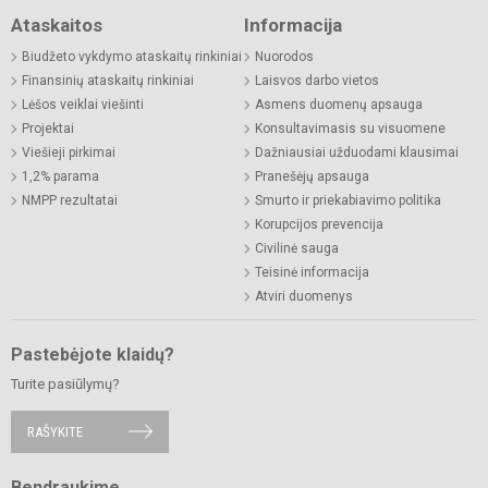
Ataskaitos
Informacija
Biudžeto vykdymo ataskaitų rinkiniai
Nuorodos
Finansinių ataskaitų rinkiniai
Laisvos darbo vietos
Lėšos veiklai viešinti
Asmens duomenų apsauga
Projektai
Konsultavimasis su visuomene
Viešieji pirkimai
Dažniausiai užduodami klausimai
1,2% parama
Pranešėjų apsauga
NMPP rezultatai
Smurto ir priekabiavimo politika
Korupcijos prevencija
Civilinė sauga
Teisinė informacija
Atviri duomenys
Pastebėjote klaidų?
Turite pasiūlymų?
RAŠYKITE
Bendraukime