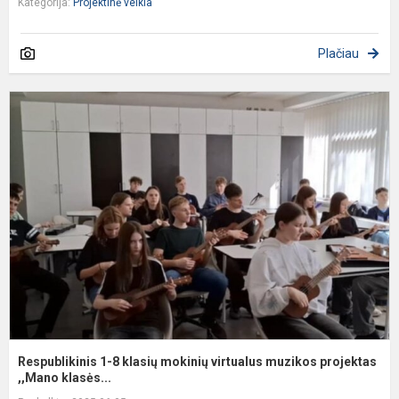
Kategorija:
Projektinė veikla
Plačiau
R
1
8
k
m
v
m
p
Respublikinis 1-8 klasių mokinių virtualus muzikos projektas
,,Mano klasės...