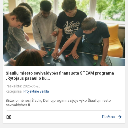
s
f
S
p
„
Šiaulių miesto savivaldybės finansuota STEAM programa
„Rytojaus pasaulio kū...
Paskelbta: 2025-06-25
Kategorija:
Projektinė veikla
Birželio mėnesį Šiaulių Dainų progimnazijoje vyko Šiaulių miesto
savivaldybės fi...
Plačiau