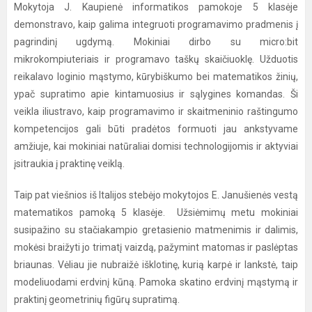
Mokytoja J. Kaupienė informatikos pamokoje 5 klasėje
demonstravo, kaip galima integruoti programavimo pradmenis į
pagrindinį ugdymą. Mokiniai dirbo su micro:bit
mikrokompiuteriais ir programavo taškų skaičiuoklę. Užduotis
reikalavo loginio mąstymo, kūrybiškumo bei matematikos žinių,
ypač supratimo apie kintamuosius ir sąlygines komandas. Ši
veikla iliustravo, kaip programavimo ir skaitmeninio raštingumo
kompetencijos gali būti pradėtos formuoti jau ankstyvame
amžiuje, kai mokiniai natūraliai domisi technologijomis ir aktyviai
įsitraukia į praktinę veiklą.
Taip pat viešnios iš Italijos stebėjo mokytojos E. Janušienės vestą
matematikos pamoką 5 klasėje. Užsiėmimų metu mokiniai
susipažino su stačiakampio gretasienio matmenimis ir dalimis,
mokėsi braižyti jo trimatį vaizdą, pažymint matomas ir paslėptas
briaunas. Vėliau jie nubraižė išklotinę, kurią karpė ir lankstė, taip
modeliuodami erdvinį kūną. Pamoka skatino erdvinį mąstymą ir
praktinį geometrinių figūrų supratimą.