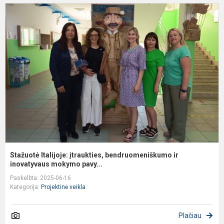
S
It
į
b
ir
i
Stažuotė Italijoje: įtraukties, bendruomeniškumo ir
inovatyvaus mokymo pavy...
Paskelbta: 2025-06-16
Kategorija:
Projektinė veikla
Plačiau