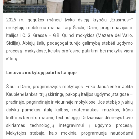
2025 m. gegužės mėnesį įvyko dviejų krypčių „Erasmus+“
mokytojų mobilumo mainai tarp Šiaulių Dainų progimnazijos ir
Italijos I.C. G. Grassa – G.B. Quinci mokyklos (Mazara del Vallo,
Sicilija). Abiejų šalių pedagogai turėjo galimybę stebėti ugdymo
procesą mokyklose, keistis profesine patirtimi bei mokytis vieni
iš kitų.
Lietuvos mokytojų patirtis Italijoje
Šiaulių Dainų progimnazijos mokytojos Erika Janušienė ir Jolita
Kaupienė lankėsi trijų skirtingų pakopų Italijos ugdymo įstaigose –
pradinėje, pagrindinėje ir vidurinėje mokyklose. Jos stebėjo įvairių
dalykų pamokas: italų kalbos, matematikos, muzikos, kūno
kultūros bei informacinių technologijų. Didžiausias dėmesys buvo
skiriamas technologijų integravimui į ugdymo procesą.
Mokytojos stebėjo, kaip mokiniai programuoja naudodami