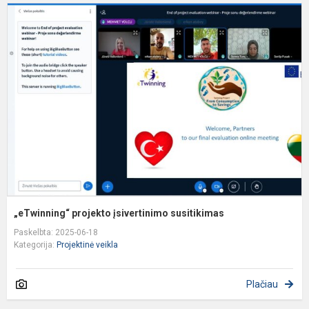
„
p
į
s
„eTwinning“ projekto įsivertinimo susitikimas
Paskelbta: 2025-06-18
Kategorija:
Projektinė veikla
Plačiau