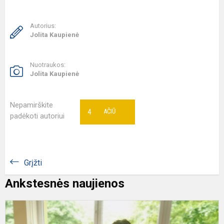
Autorius:
Jolita Kaupienė
Nuotraukos:
Jolita Kaupienė
Nepamirškite
4
AČIŪ
padėkoti autoriui
Grįžti
Ankstesnės naujienos
Š
m