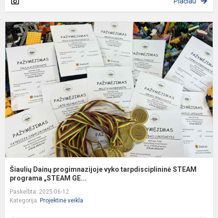
Plačiau
Š
D
p
v
t
S
pr
Šiaulių Dainų progimnazijoje vyko tarpdisciplininė STEAM
programa „STEAM GE...
Paskelbta: 2025-06-12
Kategorija:
Projektinė veikla