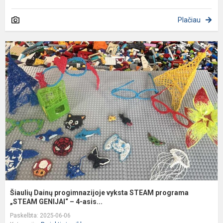
Plačiau
Š
D
p
v
S
p
„
G.
Šiaulių Dainų progimnazijoje vyksta STEAM programa
„STEAM GENIJAI“ – 4-asis...
Paskelbta: 2025-06-06