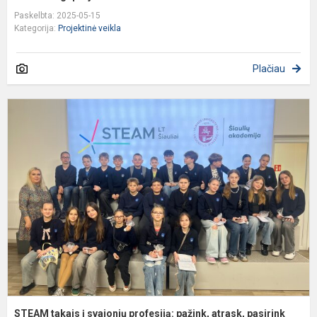
Paskelbta: 2025-05-15
Kategorija:
Projektinė veikla
Plačiau
S
t
į
s
p
p
a
p
STEAM takais į svajonių profesiją: pažink, atrask, pasirink