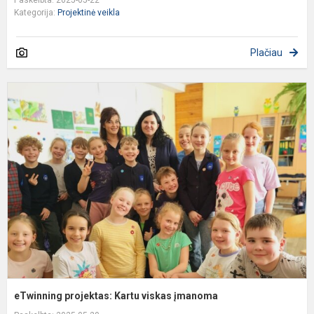
Paskelbta: 2025-05-22
Kategorija:
Projektinė veikla
Plačiau
e
p
K
v
į
eTwinning projektas: Kartu viskas įmanoma