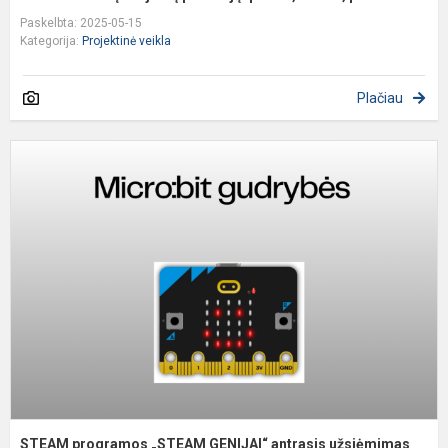
Paskelbta: 2025-05-15
Kategorija:
Projektinė veikla
Plačiau
S
p
„
G
a
u
STEAM programos „STEAM GENIJAI“ antrasis užsiėmimas