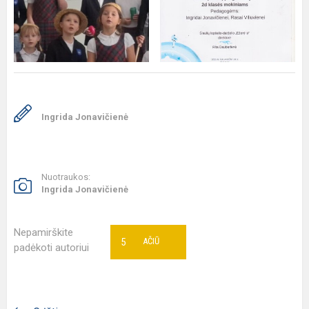
Ingrida Jonavičienė
Nuotraukos:
Ingrida Jonavičienė
Nepamirškite
5
AČIŪ
padėkoti autoriui