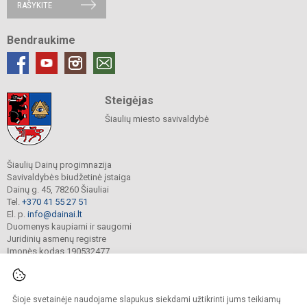
RAŠYKITE
Bendraukime
Steigėjas
Šiaulių miesto savivaldybė
Šiaulių Dainų progimnazija
Savivaldybės biudžetinė įstaiga
Dainų g. 45, 78260 Šiauliai
Tel.
+370 41 55 27 51
El. p.
info@dainai.lt
Duomenys kaupiami ir saugomi
Juridinių asmenų registre
Įmonės kodas 190532477
Šioje svetainėje naudojame slapukus siekdami užtikrinti jums teikiamų
© 2023. Šiaulių Dainų progimnazija. Visos teisės saugomos.