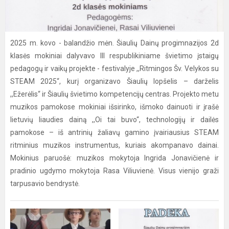
2025 m. kovo - balandžio mėn. Šiaulių Dainų progimnazijos 2d
klasės mokiniai dalyvavo III respublikiniame švietimo įstaigų
pedagogų ir vaikų projekte - festivalyje ,,Ritmingos Šv. Velykos su
STEAM 2025“, kurį organizavo Šiaulių lopšelis – darželis
,,Ežerėlis“ ir Šiaulių švietimo kompetencijų centras. Projekto metu
muzikos pamokose mokiniai išsirinko, išmoko dainuoti ir įrašė
lietuvių liaudies dainą ,,Oi tai buvo“, technologijų ir dailės
pamokose – iš antrinių žaliavų gamino įvairiausius STEAM
ritminius muzikos instrumentus, kuriais akompanavo dainai.
Mokinius paruošė: muzikos mokytoja Ingrida Jonavičienė ir
pradinio ugdymo mokytoja Rasa Viliuvienė. Visus vienijo graži
tarpusavio bendrystė.