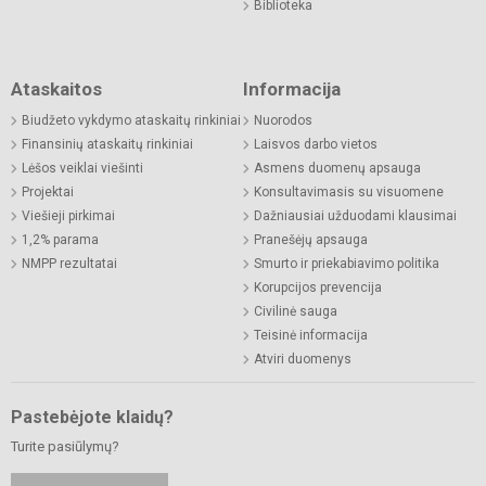
Biblioteka
Ataskaitos
Informacija
Biudžeto vykdymo ataskaitų rinkiniai
Nuorodos
Finansinių ataskaitų rinkiniai
Laisvos darbo vietos
Lėšos veiklai viešinti
Asmens duomenų apsauga
Projektai
Konsultavimasis su visuomene
Viešieji pirkimai
Dažniausiai užduodami klausimai
1,2% parama
Pranešėjų apsauga
NMPP rezultatai
Smurto ir priekabiavimo politika
Korupcijos prevencija
Civilinė sauga
Teisinė informacija
Atviri duomenys
Pastebėjote klaidų?
Turite pasiūlymų?