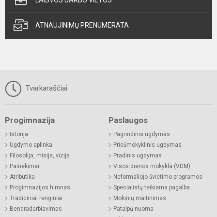
ATNAUJINIMŲ PRENUMERATA
Tvarkaraščiai
Progimnazija
Paslaugos
Istorija
Pagrindinis ugdymas
Ugdymo aplinka
Priešmokyklinis ugdymas
Filosofija, misija, vizija
Pradinis ugdymas
Pasiekimai
Visos dienos mokykla (VDM)
Atributika
Neformaliojo švietimo programos
Progimnazijos himnas
Specialistų teikiama pagalba
Tradiciniai renginiai
Mokinių maitinimas
Bendradarbiavimas
Patalpų nuoma