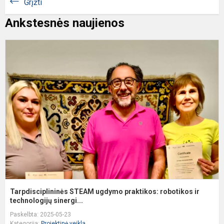
Grįžti
Ankstesnės naujienos
T
S
u
p
r
ir
t
Tarpdisciplininės STEAM ugdymo praktikos: robotikos ir
technologijų sinergi...
Paskelbta: 2025-05-23
Kategorija:
Projektinė veikla