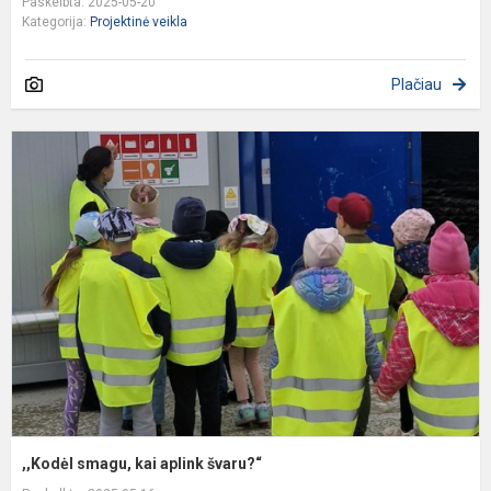
Paskelbta: 2025-05-20
Kategorija:
Projektinė veikla
Plačiau
,
s
k
a
š
,,Kodėl smagu, kai aplink švaru?“