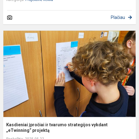
Plačiau
K
į
ir
t
s
v
„
Kasdieniai įpročiai ir tvarumo strategijos vykdant
„eTwinning“ projektą