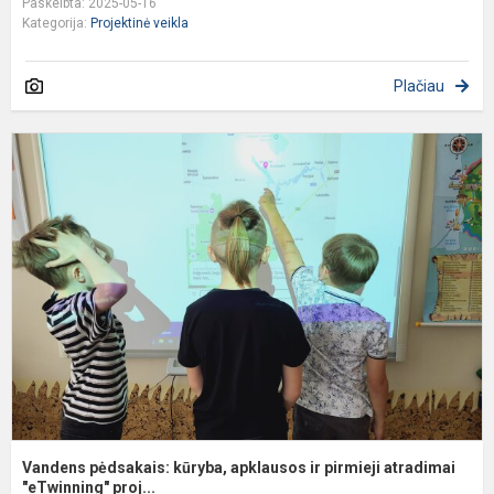
Paskelbta: 2025-05-16
Kategorija:
Projektinė veikla
Plačiau
V
p
k
a
ir
p
a
Vandens pėdsakais: kūryba, apklausos ir pirmieji atradimai
"eTwinning" proj...