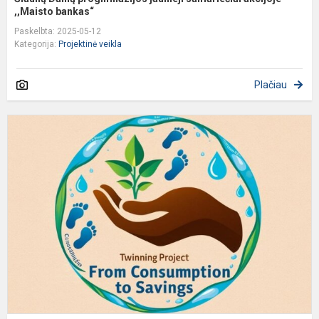
,,Maisto bankas“
Paskelbta: 2025-05-12
Kategorija:
Projektinė veikla
Plačiau
T
„
p
,
k
n
va