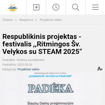
Paieška
Men
Titulinis
Naujienos
Projektinė veikla
Respublikinis projektas -
festivalis ,,Ritmingos Šv.
Velykos su STEAM 2025“
Paskelbė : Kristina Juodeikienė
Paskelbta: 2025-05-26
Kategorija:
Projektinė veikla