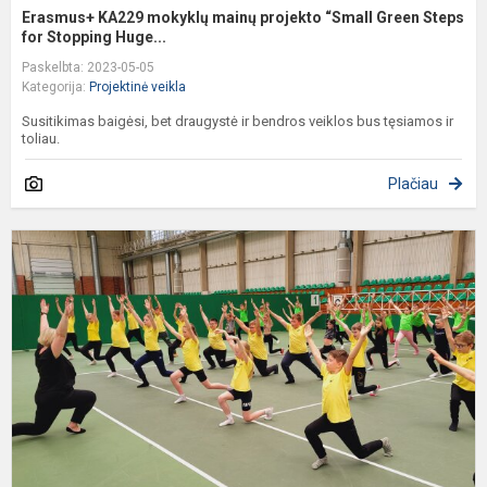
Erasmus+ KA229 mokyklų mainų projekto “Small Green Steps
for Stopping Huge...
Paskelbta: 2023-05-05
Kategorija:
Projektinė veikla
Susitikimas baigėsi, bet draugystė ir bendros veiklos bus tęsiamos ir
toliau.
Plačiau
Ž
J
K