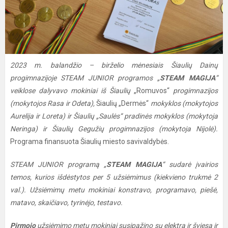
2023 m. balandžio – birželio mėnesiais Šiaulių Dainų
progimnazijoje STEAM JUNIOR programos „
STEAM MAGIJA
“
veiklose dalyvavo mokiniai iš Šiaulių
„Romuvos“
progimnazijos
(mokytojos Rasa ir Odeta),
Šiaulių „Dermės“
mokyklos (mokytojos
Aurelija ir Loreta) ir Šiaulių „Saulės“ pradinės mokyklos (mokytoja
Neringa) ir Šiaulių Gegužių progimnazijos (mokytoja Nijolė).
Programa finansuota Šiaulių miesto savivaldybės.
STEAM JUNIOR programą „
STEAM MAGIJA
“ sudarė įvairios
temos, kurios išdėstytos per 5 užsiėmimus (kiekvieno trukmė 2
val.). Užsiėmimų metu mokiniai konstravo, programavo, piešė,
matavo, skaičiavo, tyrinėjo, testavo.
Pirmojo
užsiėmimo metu mokiniai susipažino su elektra ir šviesa ir