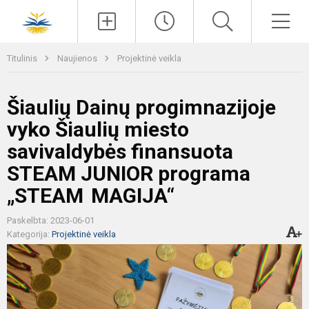
Paieška
Men
Titulinis
Naujienos
Projektinė veikla
Šiaulių Dainų progimnazijoje
vyko Šiaulių miesto
savivaldybės finansuota
STEAM JUNIOR programa
„STEAM MAGIJA“
Paskelbta: 2023-06-01
Kategorija:
Projektinė veikla