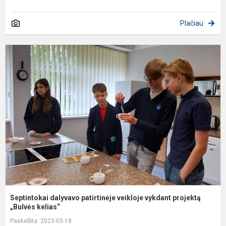
Plačiau
S
d
p
v
v
p
Septintokai dalyvavo patirtinėje veikloje vykdant projektą
„Bulvės kelias“
Paskelbta: 2023-05-18