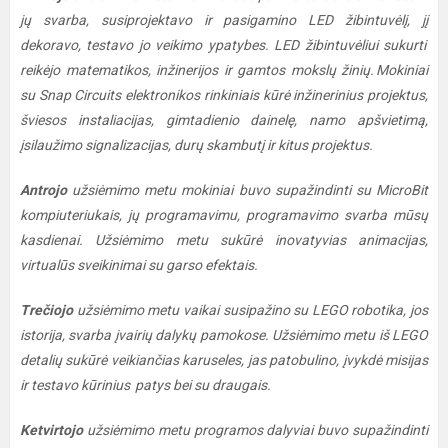
jų svarba, susiprojektavo ir pasigamino LED žibintuvėlį, jį
dekoravo, testavo jo veikimo ypatybes. LED žibintuvėliui sukurti
reikėjo matematikos, inžinerijos ir gamtos mokslų žinių.
Mokiniai
su Snap Circuits elektronikos rinkiniais kūrė inžinerinius projektus,
šviesos instaliacijas, gimtadienio dainelę, namo apšvietimą,
įsilaužimo signalizacijas, durų skambutį ir kitus projektus.
Antrojo
užsiėmimo metu mokiniai buvo supažindinti su MicroBit
kompiuteriukais, jų programavimu, programavimo svarba mūsų
kasdienai. Užsiėmimo metu sukūrė inovatyvias animacijas,
virtualūs sveikinimai su garso efektais.
Trečiojo
užsiėmimo metu vaikai susipažino su LEGO robotika, jos
istorija, svarba įvairių dalykų pamokose. Užsiėmimo metu iš LEGO
detalių sukūrė veikiančias karuseles, jas patobulino, įvykdė misijas
ir testavo kūrinius patys bei su draugais.
Ketvirtojo
užsiėmimo metu programos dalyviai buvo supažindinti