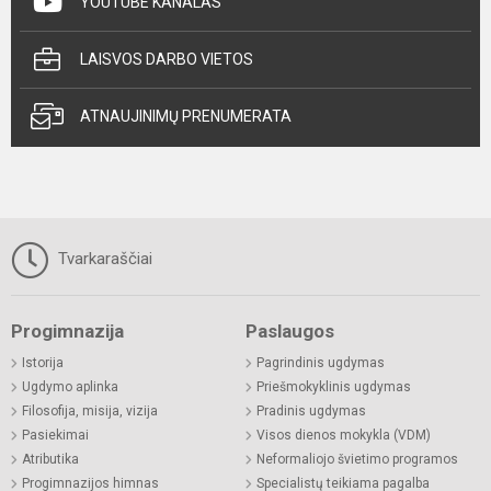
YOUTUBE KANALAS
LAISVOS DARBO VIETOS
ATNAUJINIMŲ PRENUMERATA
Tvarkaraščiai
Progimnazija
Paslaugos
Istorija
Pagrindinis ugdymas
Ugdymo aplinka
Priešmokyklinis ugdymas
Filosofija, misija, vizija
Pradinis ugdymas
Pasiekimai
Visos dienos mokykla (VDM)
Atributika
Neformaliojo švietimo programos
Progimnazijos himnas
Specialistų teikiama pagalba