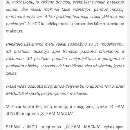
su mikroskopu, jo veikimo principu, praktiškai tyrinėjo pateiktus
kūnus. Šiai veiklai mokiniai taikė inžinerijos, gamtos mokslų,
matematikos žinias. Atliko praktinę tiriamąją veiklą „Mikroskopo
paslaptys“.
iš LEGO kaladėlių mokinių komandos kūrė mikroskopo
maketus.
Penktojo
užsiėmimo metu vaikai susipažino su 3D modeliavimu,
3D pieštuku. Sužinojo apie trimačio pasaulio privalumus ir
trūkumus. 3D pieštuko pagalba susiprojektavo ir pasigamino
pasirinktą objektą. Interaktyviai pasitikrino visų užsiėmimų įgytas
žinias.
Įveikę visas užduotis programos dalyviai buvo apdovanoti STEAM
MAGIJOS ekspertų pažymėjimais ir medaliais.
Mokiniai kupini teigiamų emocijų ir naujų žinių įveikė STEAM
JUNIOR programą „STEAM MAGIJA“.
STEAM JUNIOR programos „STEAM MAGIJA“ vykdytojos: