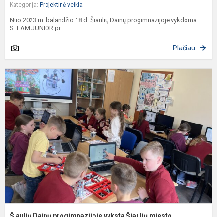
Kategorija:
Projektinė veikla
Nuo 2023 m. balandžio 18 d. Šiaulių Dainų progimnazijoje vykdoma
STEAM JUNIOR pr...
Plačiau
Š
D
p
v
Š
m
s
Šiaulių Dainų progimnazijoje vyksta Šiaulių miesto