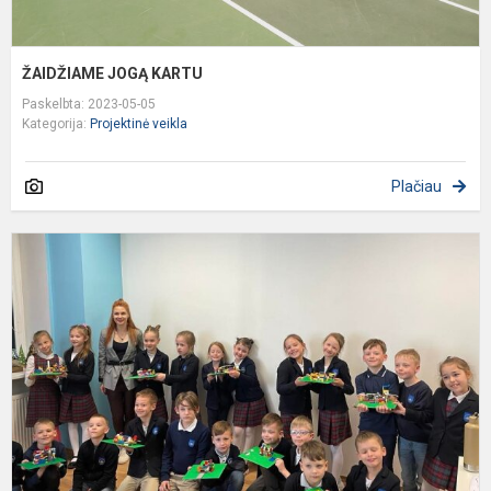
ŽAIDŽIAME JOGĄ KARTU
Paskelbta: 2023-05-05
Kategorija:
Projektinė veikla
Plačiau
L
I
Į
S
J
U