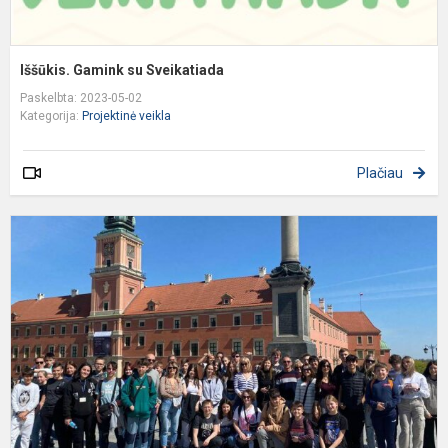
Iššūkis. Gamink su Sveikatiada
Paskelbta: 2023-05-02
Kategorija:
Projektinė veikla
Plačiau
P
„
C
E
d
s
L.