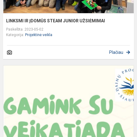
LINKSMI IR ĮDOMŪS STEAM JUNIOR UŽSIĖMIMAI
Paskelbta: 2023-05-02
Kategorija:
Projektinė veikla
Plačiau
I
G
s
S