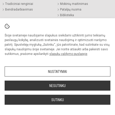
Tradiciniai renginiai
Mokinių maitinimas
Bendradarbiavimas
Patalpų nuoma
Biblioteka
Ataskaitos
Informacija
Šioje svetainėje naudojame slapukus siekdami užtikrinti jums teikiamų
paslaugų kokybę, analizuoti svetainės naudojimą ir optimizuoti naršymo
Biudžeto vykdymo ataskaitų rinkiniai
Nuorodos
patirtį. Spustelėję mygtuką „Sutinku“, jūs patvirtinate, kad sutinkate su visų
Finansinių ataskaitų rinkiniai
Laisvos darbo vietos
slapukų naudojimu šioje svetainėje. Jei norite atšaukti arba pakeisti savo
Lėšos veiklai viešinti
Asmens duomenų apsauga
sutikimus, prašome apsilankyti
slapukų valdymo puslapyje
.
Projektai
Konsultavimasis su visuomene
Viešieji pirkimai
Dažniausiai užduodami klausimai
1,2% parama
Pranešėjų apsauga
NUSTATYMAI
NMPP rezultatai
Smurto ir priekabiavimo politika
Korupcijos prevencija
NESUTINKU
Civilinė sauga
Teisinė informacija
Atviri duomenys
SUTINKU
Pastebėjote klaidų?