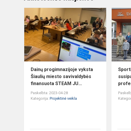
Dainų
progimnazij
vyksta
Šiaulių
miesto
savivaldybė
fin...
Dainų progimnazijoje vyksta
Sport
Šiaulių miesto savivaldybės
susip
finansuota STEAM JU...
profe
Paskelbta: 2023-04-28
Paskelb
Kategorija:
Projektinė veikla
Kategor