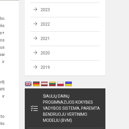
2023
žio
2022
lis
us+
2021
os
ius
2020
iai
 ir
2019
ydį
ėti
 ir
ŠIAULIŲ DAINŲ
PROGIMNAZIJOS KOKYBĖS
VADYBOS SISTEMA, PAREMTA
BENDRUOJU VERTINIMO
to
MODELIU (BVM)
lis