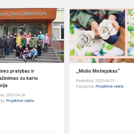
Sportines
oje
pratybas
ir
susipažinimas
su
s
kario
profesija
ines pratybas ir
,,Molio Motiejukas“
ažinimas su kario
Paskelbta: 2023-04-25
sija
Kategorija:
Projektinė veikla
ta: 2023-04-28
ija:
Projektinė veikla