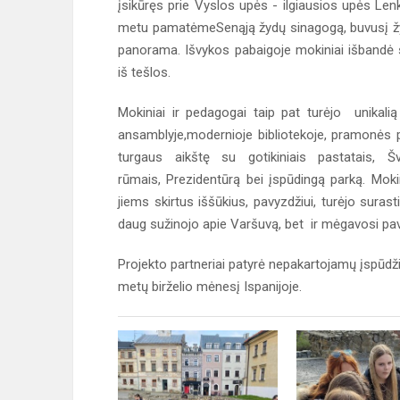
įsikūręs prie Vyslos upės - ilgiausios upės Lenk
metu pamatėmeSenąją žydų sinagogą, buvusį žyd
panorama. Išvykos pabaigoje mokiniai išbandė 
iš tešlos.
Mokiniai ir pedagogai taip pat turėjo unikali
ansamblyje,modernioje bibliotekoje, pramonės p
turgaus aikštę su gotikiniais pastatais, 
rūmais, Prezidentūrą bei įspūdingą parką. Mokin
jiems skirtus iššūkius, pavyzdžiui, turėjo surasti
daug sužinojo apie Varšuvą, bet ir mėgavosi pav
Projekto partneriai patyrė nepakartojamų įspūdži
metų birželio mėnesį Ispanijoje.