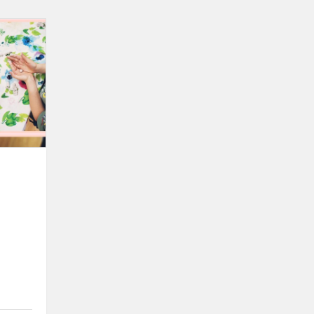
,,Molio
Motiejukas“