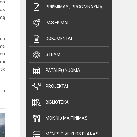
jos
PRIĖMIMAS Į PROGIMNAZIJĄ
los
imą
PASIEKIMAI
ūmų
DOKUMENTAI
ėme
 su
STEAM
ami
tik
PATALPŲ NUOMA
PROJEKTAI
šių
BIBLIOTEKA
MOKINIŲ MAITINIMAS
MĖNESIO VEIKLOS PLANAS