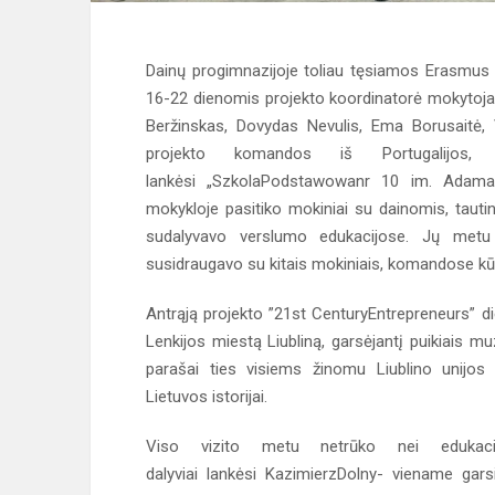
Dainų progimnazijoje toliau tęsiamos Erasmus 
16-22 dienomis projekto koordinatorė mokytoja
Beržinskas, Dovydas Nevulis, Ema Borusaitė, 
projekto komandos iš Portugalijos, I
lankėsi „SzkolaPodstawowanr 10 im. AdamaMi
mokykloje pasitiko mokiniai su dainomis, tautin
sudalyvavo verslumo edukacijose. Jų metu p
susidraugavo su kitais mokiniais, komandose kū
Antrąją projekto ”21st CenturyEntrepreneurs” die
Lenkijos miestą Liubliną, garsėjantį puikiais mu
parašai ties visiems žinomu Liublino unijos
Lietuvos istorijai.
Viso vizito metu netrūko nei edukacin
dalyviai lankėsi KazimierzDolny- viename garsi