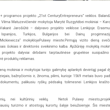
+ programos projekto „21st CenturyEntrepreneurs“ veiklos. Baland
 Vilma Matuzevičienėir mokytoja Marytė Ruzgytėbei mokiniai – Karo
Vakarė Jarošiūtė – dalyvavo projekto veiklose Lenkijoje. Erasm
spanijos, Turkijos, Bulgarijos bei Dainų progimnazij
ckiewicza“ mokyklojePulawy mieste.Pirmąją vizito dieną sveč
iais šokiais ir direktorės sveikinimo kalba. Apžiūrėję mokyklą mokin
rojekto dalyviai dirbdami tarptautinėse grupelėse susipažino
rė produktų reklamas.
ną mokiniai ir mokytojai turėjo galimybę aplankyti devintąjį pagal d
ziejais, bažnyčiomis ir, žinoma, pilimi, kurioje 1569 metais buvo pad
 dokumentu, palikusiu ryškų pėdsaką tolimesnei Lenkijos krašto
ių, nei kultūrinių veiklų. Netoli Pulawy miesto,projek
ausių turizmo ir atostogų kurortų šalyje beiužsienyje. Šis mieste