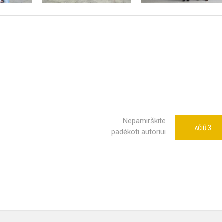
Nepamirškite
3
AČIŪ
padėkoti autoriui