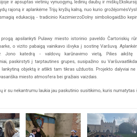
ijoje ir apsuptas vietinių vynuogynų, ledinių daubų ir miškų.Ekskursi
ų rajoną ir aplankėme Trijų kryžių kalną, nuo kurio grožėjomėsVys
smagią edukaciją - tradicinio KazimierzoDolny simboliogaidžio kep
ą progą apsilankyti Pulawy miesto istorinio paveldo Čartoriskių r
arke, o vizito pabaigą vainikavo išvyka į sostinę Varšuvą. Aplank
Šv. Jono katedrą - valdovų karūnavimo vietą, Pilies aikštę
iai, paskirstyti į tarptautines grupes, susipažino su Varšuvaatlikd
 lankytiną objektą ir atlikti tam tikras užduotis. Projekto dalyviai ne 
asariška miesto atmosfera bei gražiais vaizdais.
ų ir su nekantrumu laukia jau paskutinio susitikimo, kuris numatytas 