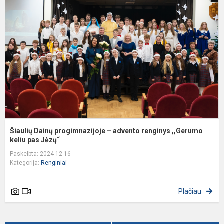
p
–
a
r
,
k.
Šiaulių Dainų progimnazijoje – advento renginys ,,Gerumo
keliu pas Jėzų“
Paskelbta: 2024-12-16
Kategorija:
Renginiai
Plačiau