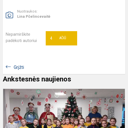
Nuotraukos:
Lina Pčelincevaitė
Nepamirškite
4
AČIŪ
padėkoti autoriui
Grįžti
Ankstesnės naujienos
D
p
j
s
s
s