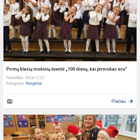
„
d
k
p
e
Pirmų klasių mokinių šventė „100 dienų, kai pirmokas esu”
Paskelbta: 2024-12-22
Kategorija:
Renginiai
Plačiau
K
d
,