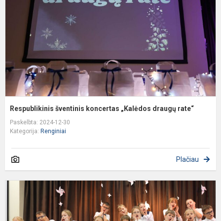
d
r
Respublikinis šventinis koncertas „Kalėdos draugų rate“
Paskelbta: 2024-12-30
Kategorija:
Renginiai
Plačiau
P
k
m
š