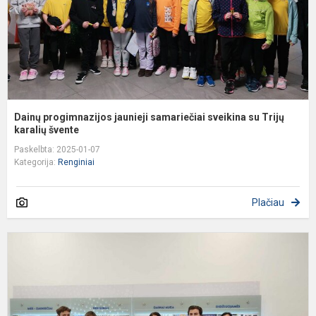
Tr
Dainų progimnazijos jaunieji samariečiai sveikina su Trijų
karalių švente
Paskelbta: 2025-01-07
Kategorija:
Renginiai
Plačiau
M
t
p
2
u