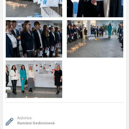
Autorius:
Ramūnė Gedminienė