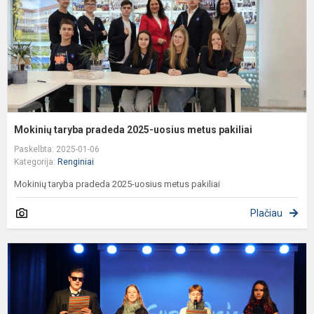
m
p
Mokinių taryba pradeda 2025-uosius metus pakiliai
Paskelbta: 2025-01-06
Kategorija:
Renginiai
Mokinių taryba pradeda 2025-uosius metus pakiliai
Plačiau
5
8
k
k