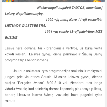
Niekas negali nugalėti TAUTOS, einančios į
Laisvę, Nepriklausomybę.
1990 –jų metų Kovo 11-oji paskelbė:
LIETUVOS VALSTYBĖ YRA.
1991 –jų sausio 13-oji patvirtino: MES
BŪSIME
Laisvė nėra dovana, tai - brangiausia vertybė, už kurią verta
kovoti kasien. Laisvės gynėjų dieną paminėjo ir Šiaulių Dainų
progimnazijos bendruomenė.
Jau nuo ankstaus ryto progimnazijos mokiniai ir mokytojai
jungėsi prie visuotinės Sausio 13-osios Laisvės gynėjų dienos
akcijos “Pergalės šviesa”. 8.00-8.10 val. įžiebdami ties lango
viduriu žvakelę, kad dainiečių darnos liepsnelių plazdesys įsilietų į
bendrą Lietuvos laisvės šviesą. Žuvusieji buvo pagerbti tylos
minute.