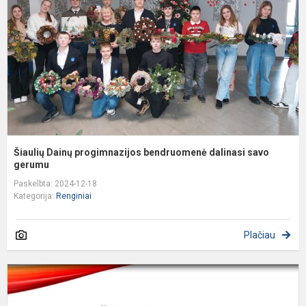
b
d
s
g
Šiaulių Dainų progimnazijos bendruomenė dalinasi savo
gerumu
Paskelbta: 2024-12-18
Kategorija:
Renginiai
Plačiau
Š
m
1