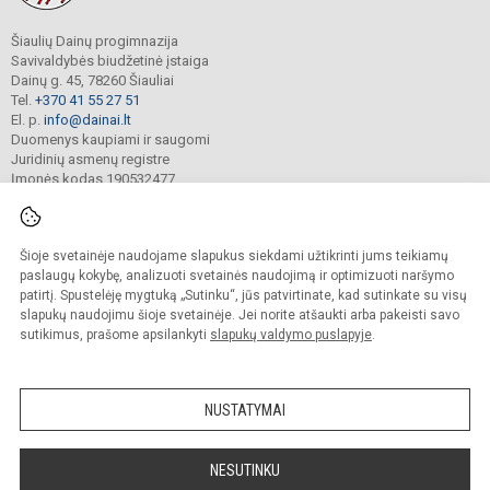
Šiaulių Dainų progimnazija
Savivaldybės biudžetinė įstaiga
Dainų g. 45, 78260 Šiauliai
Tel.
+370 41 55 27 51
El. p.
info@dainai.lt
Duomenys kaupiami ir saugomi
Juridinių asmenų registre
Įmonės kodas 190532477
Šioje svetainėje naudojame slapukus siekdami užtikrinti jums teikiamų
© 2023. Šiaulių Dainų progimnazija. Visos teisės saugomos.
Kopijuoti turinį be raštiško gimnazijos sutikimo griežtai draudžiama.
paslaugų kokybę, analizuoti svetainės naudojimą ir optimizuoti naršymo
patirtį. Spustelėję mygtuką „Sutinku“, jūs patvirtinate, kad sutinkate su visų
Prieinamumo paraiška
Slapukų politika
slapukų naudojimu šioje svetainėje. Jei norite atšaukti arba pakeisti savo
sutikimus, prašome apsilankyti
slapukų valdymo puslapyje
.
Sumanus būdas atnaujinti
mokyklos interneto
svetainę
NUSTATYMAI
NESUTINKU