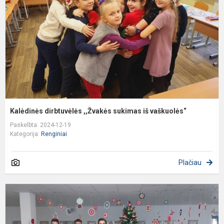
s
i
v
Kalėdinės dirbtuvėlės ,,Žvakės sukimas iš vaškuolės“
Paskelbta: 2024-12-19
Kategorija:
Renginiai
Plačiau
Š
D
p