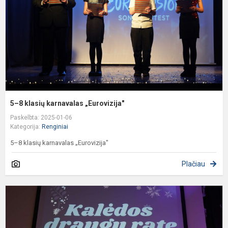
„
5–8 klasių karnavalas „Eurovizija"
Paskelbta: 2025-01-06
Kategorija:
Renginiai
5–8 klasių karnavalas „Eurovizija"
Plačiau
R
š
k
„