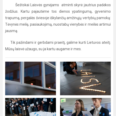
Šeštokai Laisvės gynėjams atminti skyrė jautrius padėkos
žodžius. Kartu pajautėme tos dienos ypatingumą, gyvenimo
trapumą, pergalės šviesoje iškylančių amžinųjų vertybių pamoką:
Tėvynės meilę, pasiaukojimą, nuostabų vienybės ir meilės artimui
jausmą.
Tik pažindami ir gerbdami praeitį, galime kurti Lietuvos ateitį.
Mūsų laisvė užaugo, su ja kartu augame ir mes.