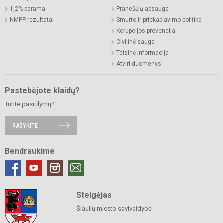
1,2% parama
Pranešėjų apsauga
NMPP rezultatai
Smurto ir priekabiavimo politika
Korupcijos prevencija
Civilinė sauga
Teisinė informacija
Atviri duomenys
Pastebėjote klaidų?
Turite pasiūlymų?
RAŠYKITE
Bendraukime
Steigėjas
Šiaulių miesto savivaldybė