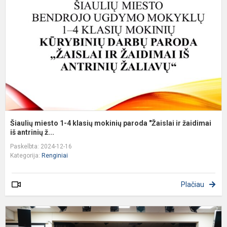
4
k
m
p
"
ir
ž
Šiaulių miesto 1-4 klasių mokinių paroda "Žaislai ir žaidimai
iš antrinių ž...
Paskelbta: 2024-12-16
Kategorija:
Renginiai
Plačiau
Š
D