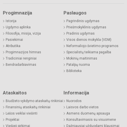
Progimnazija
Paslaugos
Istorija
Pagrindinis ugdymas
Ugdymo aplinka
Priešmokyklinis ugdymas
Filosofija, misija, vizija
Pradinis ugdymas
Pasiekimai
Visos dienos mokykla (VDM)
Atributika
Neformaliojo švietimo programos
Progimnazijos himnas
Specialistų teikiama pagalba
Tradiciniai renginiai
Mokinių maitinimas
Bendradarbiavimas
Patalpų nuoma
Biblioteka
Ataskaitos
Informacija
Biudžeto vykdymo ataskaitų rinkiniai
Nuorodos
Finansinių ataskaitų rinkiniai
Laisvos darbo vietos
Lėšos veiklai viešinti
Asmens duomenų apsauga
Projektai
Konsultavimasis su visuomene
Viešieji pirkimai
Dažniausiai užduodami klausimai