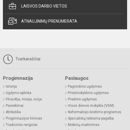
LAISVOS DARBO VIETOS
ATNAUJINIMŲ PRENUMERATA
Tvarkaraščiai
Progimnazija
Paslaugos
Istorija
Pagrindinis ugdymas
Ugdymo aplinka
Priešmokyklinis ugdymas
Filosofija, misija, vizija
Pradinis ugdymas
Pasiekimai
Visos dienos mokykla (VDM)
Atributika
Neformaliojo švietimo programos
Progimnazijos himnas
Specialistų teikiama pagalba
Tradiciniai renginiai
Mokinių maitinimas