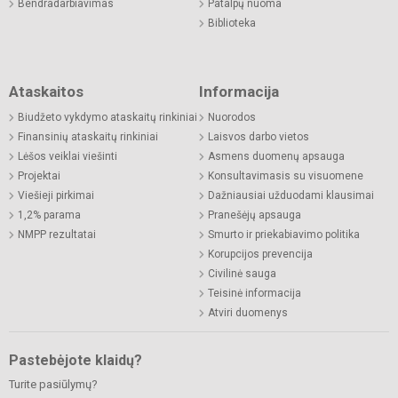
Bendradarbiavimas
Patalpų nuoma
Biblioteka
Ataskaitos
Informacija
Biudžeto vykdymo ataskaitų rinkiniai
Nuorodos
Finansinių ataskaitų rinkiniai
Laisvos darbo vietos
Lėšos veiklai viešinti
Asmens duomenų apsauga
Projektai
Konsultavimasis su visuomene
Viešieji pirkimai
Dažniausiai užduodami klausimai
1,2% parama
Pranešėjų apsauga
NMPP rezultatai
Smurto ir priekabiavimo politika
Korupcijos prevencija
Civilinė sauga
Teisinė informacija
Atviri duomenys
Pastebėjote klaidų?
Turite pasiūlymų?