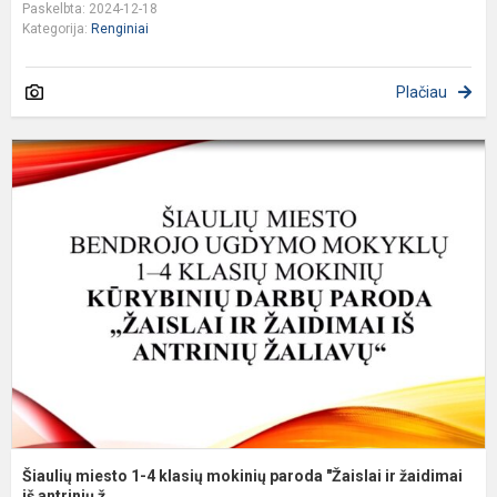
Paskelbta: 2024-12-18
Kategorija:
Renginiai
Plačiau
Š
m
1
4
k
m
p
"
ir
ž
Šiaulių miesto 1-4 klasių mokinių paroda "Žaislai ir žaidimai
iš antrinių ž...