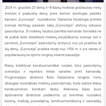
2024 m. gruodžio 23 dieną 5–8 klasių mokiniai gražiausias metų
šventes ir paskutinę dieną prieš žiemos atostogas pasitiko
karnavo „Eurovizija“ nuotaikomis. Dainiečiai kūrybingai pristatė
scenoje skirtingų pasaulio šalių „Eurovizijos" atstovų vykusius
pasirodymus. Ši mokinių tarybos parinkta karnavalo tematika ne
tik puikiai leido atsiskleisti mokinių kūrybiškumui scenoje, bet ir
perversti „Eurovizijos" pasirodymų archyvus nuo jos pradžios iki
šių dienų. „Eurovizija" pradėta rengti nuo 1956 m. ir yra vienas iš
populiariausių ne sporto renginių visame pasaulyje.
Klasių kolektyvai bendruomeniškai ruošėsi, kūrė pasirodymų
scenarijus ir repetavo kelias savaites prieš karnavalą.
Progimnazijos direktorė Asta Vaičiūnienė renginio metu
džiaugėsi nuostabiais mokinių pasirodymais, kurie subūrė klasių
bendruomenes bendram tikslui. Kiekviena klasė buvo
apdovanota direktorės padėkomis už šventinės nuotaikos
kūrimą, tradicijų puoselėjimą, bendruomeniškumą ir saviraiškų