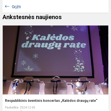
Grįžti
Ankstesnės naujienos
R
š
k
„
d
r
Respublikinis šventinis koncertas „Kalėdos draugų rate“
Paskelbta: 2024-12-30