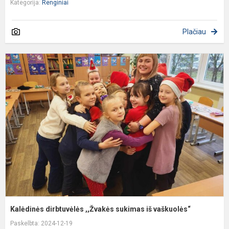
Kategorija:
Renginiai
Plačiau
K
d
,
s
i
v
Kalėdinės dirbtuvėlės ,,Žvakės sukimas iš vaškuolės“
Paskelbta: 2024-12-19