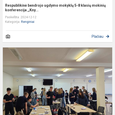
Respublikinė bendrojo ugdymo mokyklų 5-8 klasių mokinių
konferencija ,,Kny...
Paskelbta: 2024-12-12
Kategorija:
Renginiai
Plačiau
K
d
s
m
s