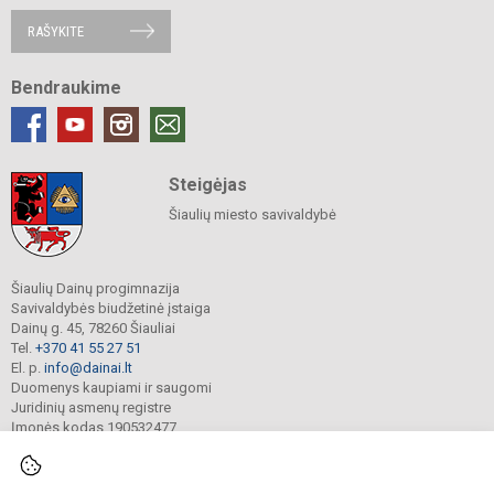
RAŠYKITE
Bendraukime
Steigėjas
Šiaulių miesto savivaldybė
Šiaulių Dainų progimnazija
Savivaldybės biudžetinė įstaiga
Dainų g. 45, 78260 Šiauliai
Tel.
+370 41 55 27 51
El. p.
info@dainai.lt
Duomenys kaupiami ir saugomi
Juridinių asmenų registre
Įmonės kodas 190532477