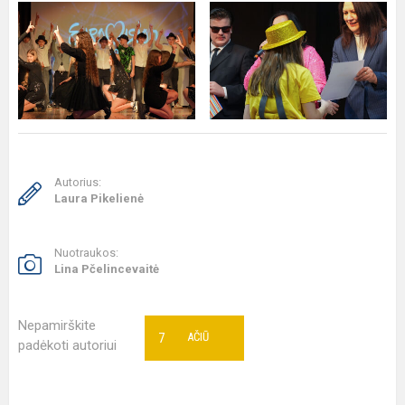
Autorius:
Laura Pikelienė
Nuotraukos:
Lina Pčelincevaitė
Nepamirškite
7
AČIŪ
padėkoti autoriui