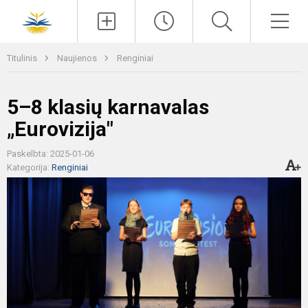
Paieška
Men
Titulinis
Naujienos
Renginiai
5–8 klasių karnavalas
„Eurovizija"
Paskelbta: 2025-01-06
Kategorija:
Renginiai