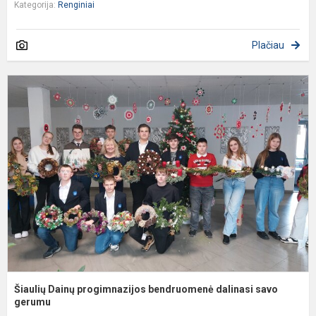
Kategorija:
Renginiai
Plačiau
Š
D
p
b
d
s
g
Šiaulių Dainų progimnazijos bendruomenė dalinasi savo
gerumu