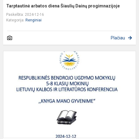
Tarptautinė arbatos diena Šiaulių Dainų progimnazijoje
Paskelbta: 2024-12-16
Kategorija:
Renginiai
Plačiau
R
b
u
m
5
8
k
m
k