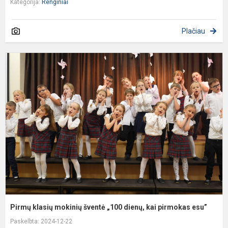
Kategorija:
Renginiai
Plačiau
P
k
m
š
„
d
k
p
e
Pirmų klasių mokinių šventė „100 dienų, kai pirmokas esu”
Paskelbta: 2024-12-22