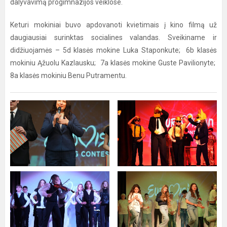
dalyvavimą progimnazijos veiklose.
Keturi mokiniai buvo apdovanoti kvietimais į kino filmą už
daugiausiai surinktas socialines valandas. Sveikiname ir
didžiuojamės – 5d klasės mokine Luka Staponkute; 6b klasės
mokiniu Ąžuolu Kazlausku; 7a klasės mokine Guste Pavilionyte;
8a klasės mokiniu Benu Putramentu.