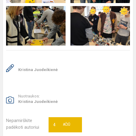
Kristina Juodeikienė
Nuotraukos:
Kristina Juodeikienė
Nepamirškite
4
AČIŪ
padėkoti autoriui