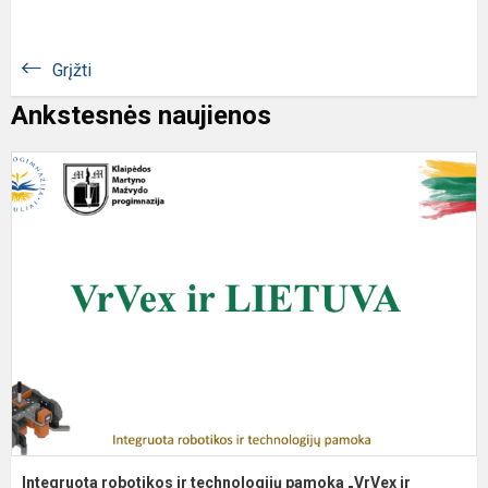
Grįžti
Ankstesnės naujienos
I
r
ir
t
p
„
ir
L
Integruota robotikos ir technologijų pamoka „VrVex ir