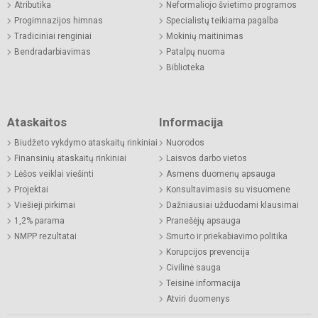
Atributika
Neformaliojo švietimo programos
Progimnazijos himnas
Specialistų teikiama pagalba
Tradiciniai renginiai
Mokinių maitinimas
Bendradarbiavimas
Patalpų nuoma
Biblioteka
Ataskaitos
Informacija
Biudžeto vykdymo ataskaitų rinkiniai
Nuorodos
Finansinių ataskaitų rinkiniai
Laisvos darbo vietos
Lėšos veiklai viešinti
Asmens duomenų apsauga
Projektai
Konsultavimasis su visuomene
Viešieji pirkimai
Dažniausiai užduodami klausimai
1,2% parama
Pranešėjų apsauga
NMPP rezultatai
Smurto ir priekabiavimo politika
Korupcijos prevencija
Civilinė sauga
Teisinė informacija
Atviri duomenys