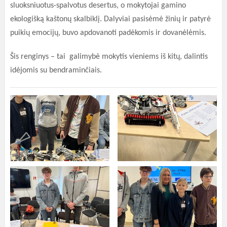
sluoksniuotus-spalvotus desertus, o mokytojai gamino
ekologišką kaštonų skalbiklį. Dalyviai pasisėmė žinių ir patyrė
puikių emocijų, buvo apdovanoti padėkomis ir dovanėlėmis.
Šis renginys – tai galimybė mokytis vieniems iš kitų, dalintis
idėjomis su bendraminčiais.