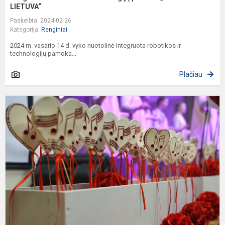
LIETUVA“
Paskelbta: 2024-02-26
Kategorija:
Renginiai
2024 m. vasario 14 d. vyko nuotolinė integruota robotikos ir
technologijų pamoka...
Plačiau
N
I
r
5
–
8
k
m
d
fe