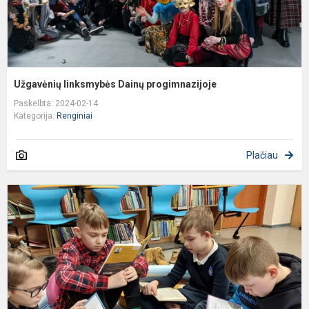
Užgavėnių linksmybės Dainų progimnazijoje
Paskelbta: 2024-02-14
Kategorija:
Renginiai
Plačiau
L
t
s
k
v