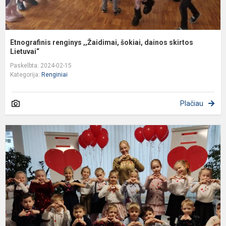
Etnografinis renginys ,,Žaidimai, šokiai, dainos skirtos
Lietuvai“
Paskelbta: 2024-02-15
Kategorija:
Renginiai
Plačiau
V
1
ą
–
m
ir
į
d