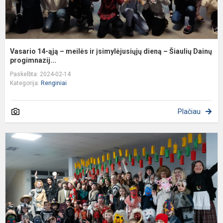
–
Š
D.
Vasario 14-ąją – meilės ir įsimylėjusiųjų dieną – Šiaulių Dainų
progimnazij...
Paskelbta: 2024-02-14
Kategorija:
Renginiai
Plačiau
U
l
D
p