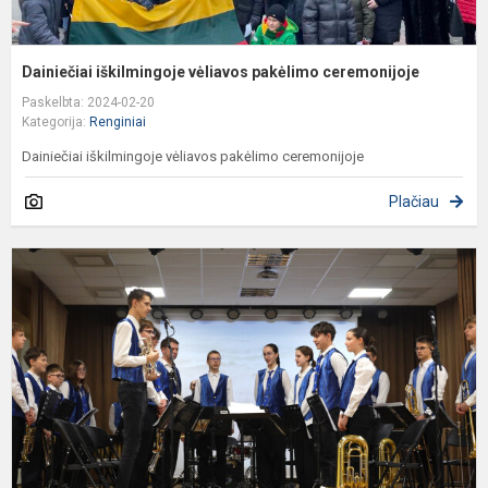
Dainiečiai iškilmingoje vėliavos pakėlimo ceremonijoje
Paskelbta: 2024-02-20
Kategorija:
Renginiai
Dainiečiai iškilmingoje vėliavos pakėlimo ceremonijoje
Plačiau
Š
k
„
L