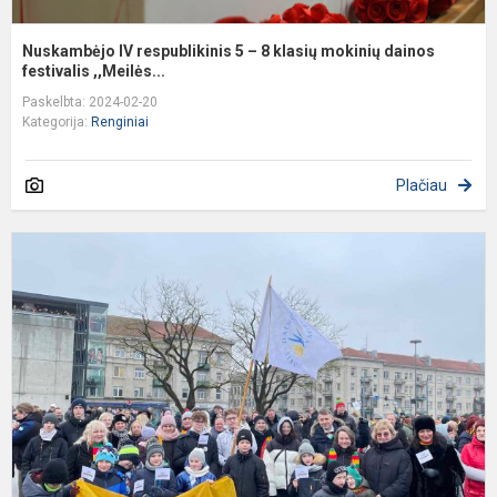
Nuskambėjo IV respublikinis 5 – 8 klasių mokinių dainos
festivalis ,,Meilės...
Paskelbta: 2024-02-20
Kategorija:
Renginiai
Plačiau
D
i
v
p
c