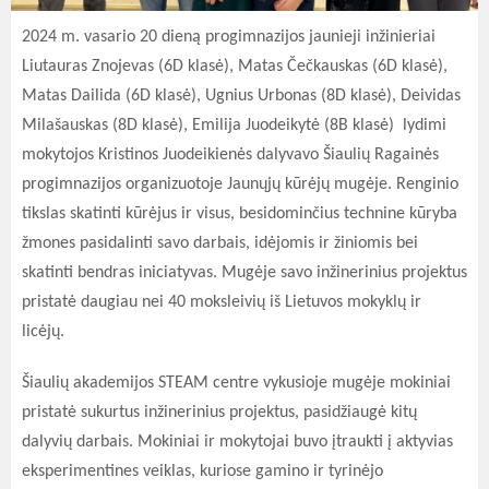
2024 m. vasario 20 dieną progimnazijos jaunieji inžinieriai
Liutauras Znojevas (6D klasė), Matas Čečkauskas (6D klasė),
Matas Dailida (6D klasė), Ugnius Urbonas (8D klasė), Deividas
Milašauskas (8D klasė), Emilija Juodeikytė (8B klasė) lydimi
mokytojos Kristinos Juodeikienės dalyvavo Šiaulių Ragainės
progimnazijos organizuotoje Jaunųjų kūrėjų mugėje. Renginio
tikslas skatinti kūrėjus ir visus, besidominčius technine kūryba
žmones pasidalinti savo darbais, idėjomis ir žiniomis bei
skatinti bendras iniciatyvas. Mugėje savo inžinerinius projektus
pristatė daugiau nei 40 moksleivių iš Lietuvos mokyklų ir
licėjų.
Šiaulių akademijos STEAM centre vykusioje mugėje mokiniai
pristatė sukurtus inžinerinius projektus, pasidžiaugė kitų
dalyvių darbais. Mokiniai ir mokytojai buvo įtraukti į aktyvias
eksperimentines veiklas, kuriose gamino ir tyrinėjo