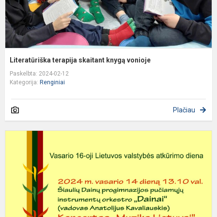
Literatūriška terapija skaitant knygą vonioje
Paskelbta: 2024-02-12
Kategorija:
Renginiai
Plačiau
K
d