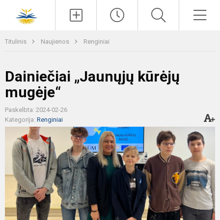
Paieška
Men
Titulinis
Naujienos
Renginiai
Dainiečiai „Jaunųjų kūrėjų
mugėje“
Paskelbta: 2024-02-26
Kategorija:
Renginiai