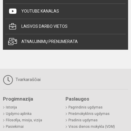
YOUTUBE KANALAS
LAISVOS DARBO VIETOS
ATNAUJINIMŲ PRENUMERATA
Tvarkaraščiai
Progimnazija
Paslaugos
Istorija
Pagrindinis ugdymas
Ugdymo aplinka
Priešmokyklinis ugdymas
Filosofija, misija, vizija
Pradinis ugdymas
Pasiekimai
Visos dienos mokykla (VDM)