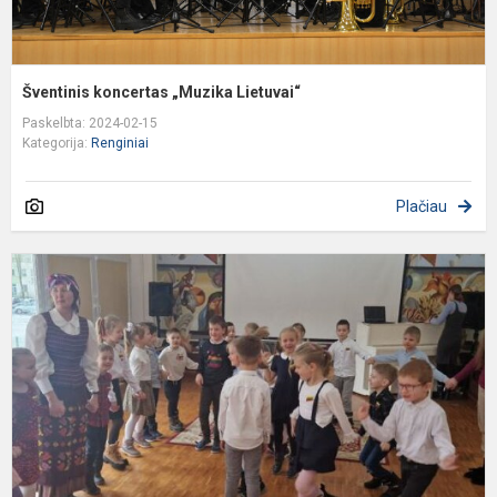
Šventinis koncertas „Muzika Lietuvai“
Paskelbta: 2024-02-15
Kategorija:
Renginiai
Plačiau
E
r
,
š
d
s
Li