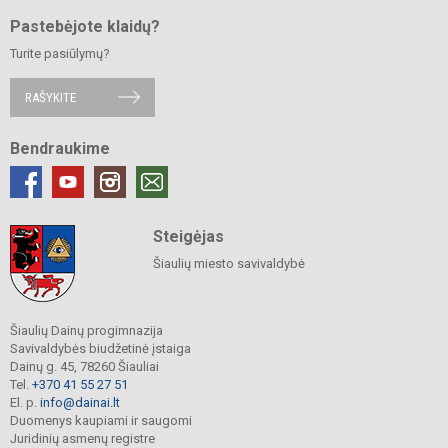
Pastebėjote klaidų?
Turite pasiūlymų?
RAŠYKITE
Bendraukime
Steigėjas
Šiaulių miesto savivaldybė
Šiaulių Dainų progimnazija
Savivaldybės biudžetinė įstaiga
Dainų g. 45, 78260 Šiauliai
Tel.
+370 41 55 27 51
El. p.
info@dainai.lt
Duomenys kaupiami ir saugomi
Juridinių asmenų registre