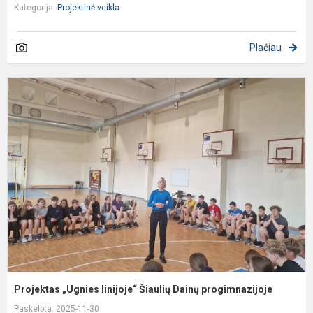
Kategorija:
Projektinė veikla
Plačiau
P
„
li
Š
D
p
Projektas „Ugnies linijoje“ Šiaulių Dainų progimnazijoje
Paskelbta: 2025-11-30