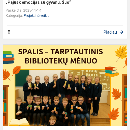
„Pajusk emocijas su gyvūnu. Šuo“
Paskelbta: 2025-11-14
Kategorija:
Projektinė veikla
Plačiau
S
–
t
b
m
p
s
pr