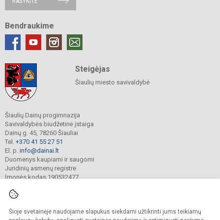
RAŠYKITE
Bendraukime
Steigėjas
Šiaulių miesto savivaldybė
Šiaulių Dainų progimnazija
Savivaldybės biudžetinė įstaiga
Dainų g. 45, 78260 Šiauliai
Tel.
+370 41 55 27 51
El. p.
info@dainai.lt
Duomenys kaupiami ir saugomi
Juridinių asmenų registre
Įmonės kodas 190532477
Šioje svetainėje naudojame slapukus siekdami užtikrinti jums teikiamų
© 2023. Šiaulių Dainų progimnazija. Visos teisės saugomos.
Kopijuoti turinį be raštiško gimnazijos sutikimo griežtai draudžiama.