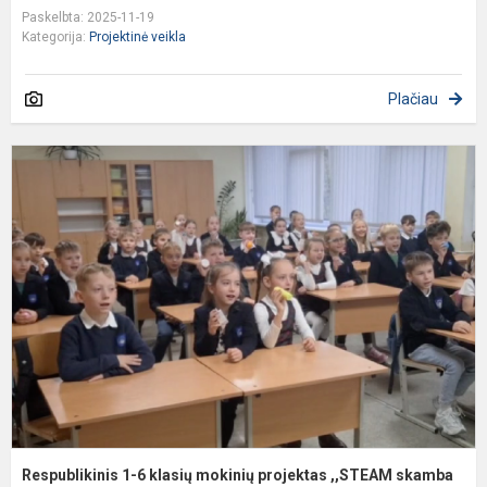
Paskelbta: 2025-11-19
Kategorija:
Projektinė veikla
Plačiau
R
1
6
k
m
p
,
s
l..
Respublikinis 1-6 klasių mokinių projektas ,,STEAM skamba