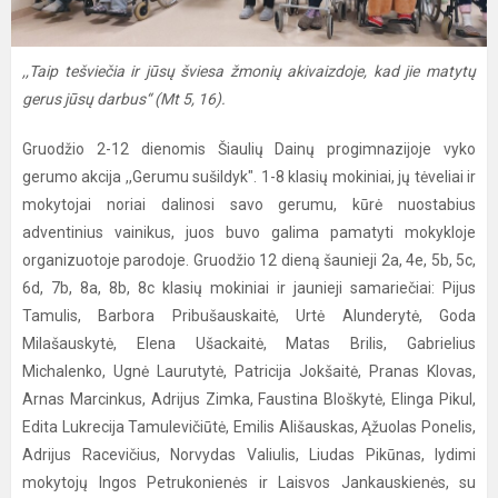
,,Taip tešviečia ir jūsų šviesa žmonių akivaizdoje, kad jie matytų
gerus jūsų darbus“ (Mt 5, 16).
Gruodžio 2-12 dienomis Šiaulių Dainų progimnazijoje vyko
gerumo akcija ,,Gerumu sušildyk". 1-8 klasių mokiniai, jų tėveliai ir
mokytojai noriai dalinosi savo gerumu, kūrė nuostabius
adventinius vainikus, juos buvo galima pamatyti mokykloje
organizuotoje parodoje. Gruodžio 12 dieną šaunieji 2a, 4e, 5b, 5c,
6d, 7b, 8a, 8b, 8c klasių mokiniai ir jaunieji samariečiai: Pijus
Tamulis, Barbora Pribušauskaitė, Urtė Alunderytė, Goda
Milašauskytė, Elena Ušackaitė, Matas Brilis, Gabrielius
Michalenko, Ugnė Laurutytė, Patricija Jokšaitė, Pranas Klovas,
Arnas Marcinkus, Adrijus Zimka, Faustina Bloškytė, Elinga Pikul,
Edita Lukrecija Tamulevičiūtė, Emilis Ališauskas, Ąžuolas Ponelis,
Adrijus Racevičius, Norvydas Valiulis, Liudas Pikūnas, lydimi
mokytojų Ingos Petrukonienės ir Laisvos Jankauskienės, su