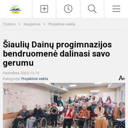
Paieška
Men
Titulinis
Naujienos
Projektinė veikla
Šiaulių Dainų progimnazijos
bendruomenė dalinasi savo
gerumu
Paskelbta: 2025-12-15
Kategorija:
Projektinė veikla