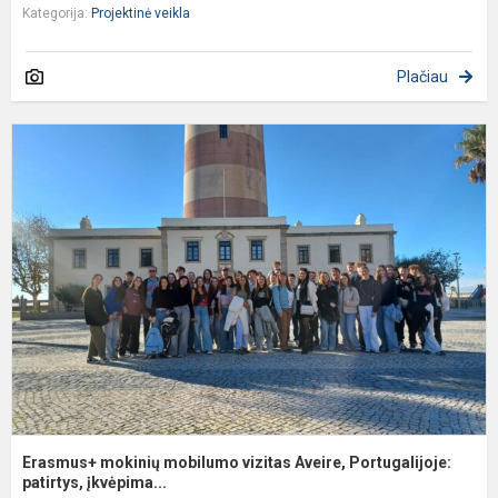
Kategorija:
Projektinė veikla
Plačiau
E
m
m
v
A
P
pa
Erasmus+ mokinių mobilumo vizitas Aveire, Portugalijoje:
patirtys, įkvėpima...