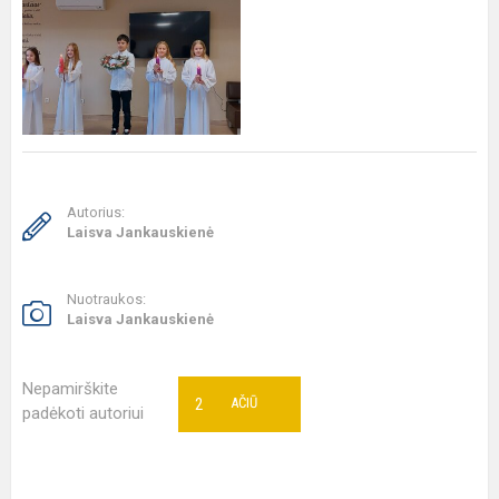
Autorius:
Laisva Jankauskienė
Nuotraukos:
Laisva Jankauskienė
Nepamirškite
2
AČIŪ
padėkoti autoriui