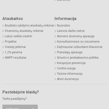
Ataskaitos
Informacija
Biudžeto vykdymo ataskaitų rinkiniai
Nuorodos
Finansinių ataskaitų rinkiniai
Laisvos darbo vietos
Lėšos veiklai viešinti
Asmens duomenų apsauga
Projektai
Konsultavimasis su visuomene
Viešieji pirkimai
Dažniausiai užduodami klausimai
1,2% parama
Pranešėjų apsauga
NMPP rezultatai
Smurto ir priekabiavimo politika
Korupcijos prevencija
Civilinė sauga
Teisinė informacija
Atviri duomenys
Pastebėjote klaidų?
Turite pasiūlymų?