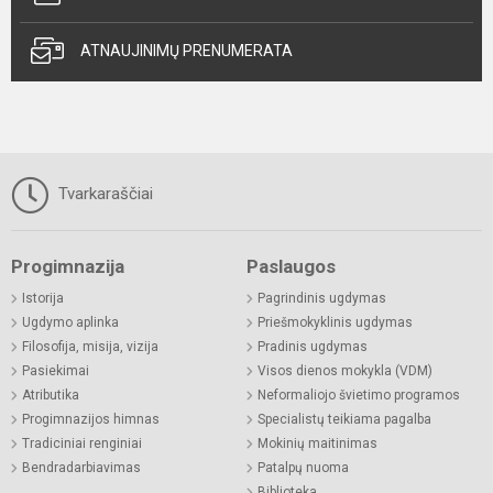
ATNAUJINIMŲ PRENUMERATA
Tvarkaraščiai
Progimnazija
Paslaugos
Istorija
Pagrindinis ugdymas
Ugdymo aplinka
Priešmokyklinis ugdymas
Filosofija, misija, vizija
Pradinis ugdymas
Pasiekimai
Visos dienos mokykla (VDM)
Atributika
Neformaliojo švietimo programos
Progimnazijos himnas
Specialistų teikiama pagalba
Tradiciniai renginiai
Mokinių maitinimas
Bendradarbiavimas
Patalpų nuoma
Biblioteka