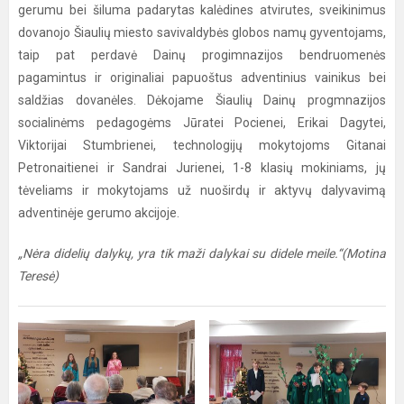
gerumu bei šiluma padarytas kalėdines atvirutes, sveikinimus
dovanojo Šiaulių miesto savivaldybės globos namų gyventojams,
taip pat perdavė Dainų progimnazijos bendruomenės
pagamintus ir originaliai papuoštus adventinius vainikus bei
saldžias dovanėles. Dėkojame Šiaulių Dainų progmnazijos
socialinėms pedagogėms Jūratei Pocienei, Erikai Dagytei,
Viktorijai Stumbrienei, technologijų mokytojoms Gitanai
Petronaitienei ir Sandrai Jurienei, 1-8 klasių mokiniams, jų
tėveliams ir mokytojams už nuoširdų ir aktyvų dalyvavimą
adventinėje gerumo akcijoje.
„Nėra didelių dalykų, yra tik maži dalykai su didele meile.“(Motina
Teresė)