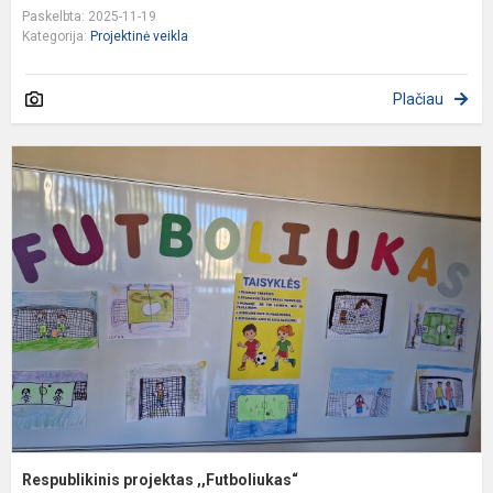
Paskelbta: 2025-11-19
Kategorija:
Projektinė veikla
Plačiau
R
p
,
Respublikinis projektas ,,Futboliukas“