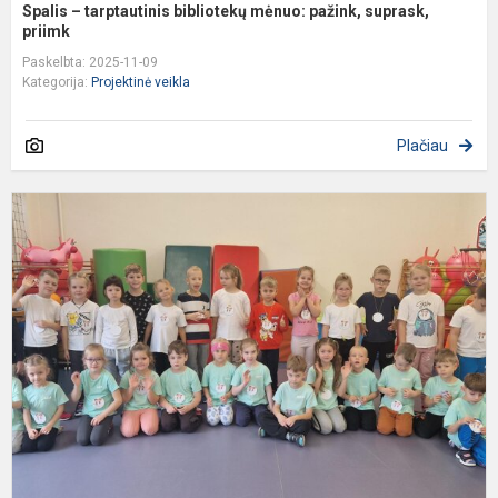
Spalis – tarptautinis bibliotekų mėnuo: pažink, suprask,
priimk
Paskelbta: 2025-11-09
Kategorija:
Projektinė veikla
Plačiau
O
k
p