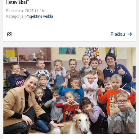
lietuviškai“
Paskelbta: 2025-11-16
Kategorija:
Projektinė veikla
Plačiau
„
e
s
g
Š