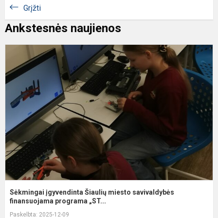
Grįžti
Ankstesnės naujienos
S
į
Š
m
s
f
Sėkmingai įgyvendinta Šiaulių miesto savivaldybės
finansuojama programa „ST...
Paskelbta: 2025-12-09