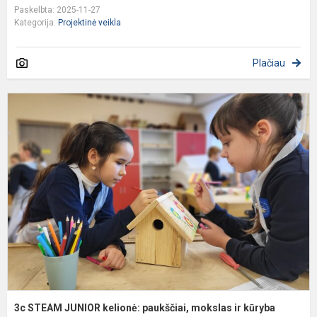
Paskelbta: 2025-11-27
Kategorija:
Projektinė veikla
Plačiau
3
S
J
k
p
m
ir
k
3c STEAM JUNIOR kelionė: paukščiai, mokslas ir kūryba