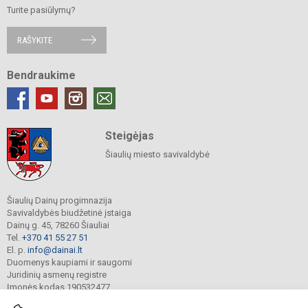
Turite pasiūlymų?
RAŠYKITE
Bendraukime
Steigėjas
Šiaulių miesto savivaldybė
Šiaulių Dainų progimnazija
Savivaldybės biudžetinė įstaiga
Dainų g. 45, 78260 Šiauliai
Tel.
+370 41 55 27 51
El. p.
info@dainai.lt
Duomenys kaupiami ir saugomi
Juridinių asmenų registre
Įmonės kodas 190532477