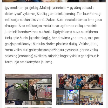
Įgyvendinant projektą ,,Mažieji tyrinėtojai – gyvūnų pasaulio
detektyvai“ vykome į Šiaulių gamtininkų centrą. Ten laukė smagi
edukacija su šuniuku vardu Žakas. Šuo - neatskiriamas žmogaus
draugas. Šios edukacijos metu buvo ugdomas vaikų emocinis
jutiminis bendravimas su šuniu. Ugdytiniams buvo suteikiama
žinių apie šunis, jų psichologiją, bendravimo ypatumus, taip pat
galėjo pasiklausyti šuniuko širdies plakimo dūžių. Veiklos, kurių
metu vaikai turi galimybę susipažinti su gyvūnais, gerina vaikų
psichinę (emocinę) sveikatą, stiprina kognityvinius gebėjimus ir
formuoja atsakomybės jausmą.