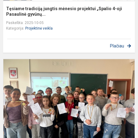
Tęsiame tradiciją jungtis mėnesio projektui „Spalio 4-oji
Pasaulinė gyvūnų...
Paskelbta: 2025-10-05
Kategorija:
Projektinė veikla
Plačiau
Š
D
p
–
S
J
p
„