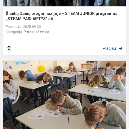
Šiaulių Dainų progimnazijoje – STEAM JUNIOR programos
„STEAM PASLAPTYS“ atr...
Paskelbta: 2025-09-30
Kategorija:
Projektinė veikla
Plačiau
P
t
v
„
g
k