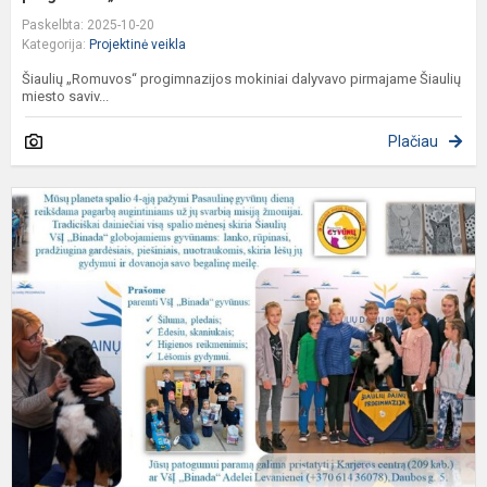
Paskelbta: 2025-10-20
Kategorija:
Projektinė veikla
Šiaulių „Romuvos“ progimnazijos mokiniai dalyvavo pirmajame Šiaulių
miesto saviv...
Plačiau
T
t
j
m
p
„
4
oj
P.