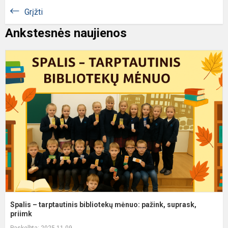
Grįžti
Ankstesnės naujienos
S
–
t
b
m
p
s
pr
Spalis – tarptautinis bibliotekų mėnuo: pažink, suprask,
priimk