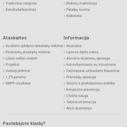
Tradiciniai renginiai
Mokinių maitinimas
Bendradarbiavimas
Patalpų nuoma
Biblioteka
Ataskaitos
Informacija
Biudžeto vykdymo ataskaitų rinkiniai
Nuorodos
Finansinių ataskaitų rinkiniai
Laisvos darbo vietos
Lėšos veiklai viešinti
Asmens duomenų apsauga
Projektai
Konsultavimasis su visuomene
Viešieji pirkimai
Dažniausiai užduodami klausimai
1,2% parama
Pranešėjų apsauga
NMPP rezultatai
Smurto ir priekabiavimo politika
Korupcijos prevencija
Civilinė sauga
Teisinė informacija
Atviri duomenys
Pastebėjote klaidų?