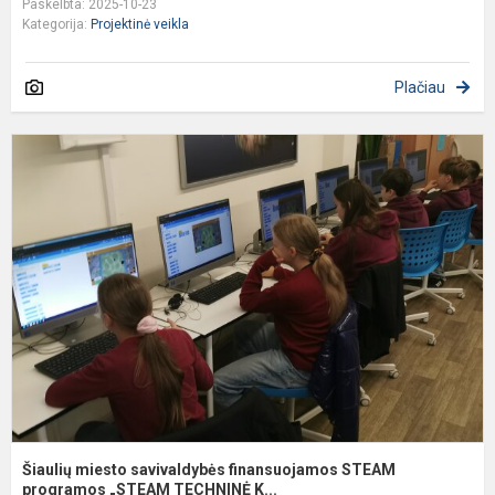
Paskelbta: 2025-10-23
Kategorija:
Projektinė veikla
Plačiau
Š
m
s
f
S
p
„..
Šiaulių miesto savivaldybės finansuojamos STEAM
programos „STEAM TECHNINĖ K...