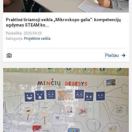
Praktinė tiriamoji veikla „Mikroskopo galia“: kompetencijų
ugdymas STEAM ko...
Paskelbta: 2025-09-29
Kategorija:
Projektinė veikla
Plačiau
P
v
,
i
s
e