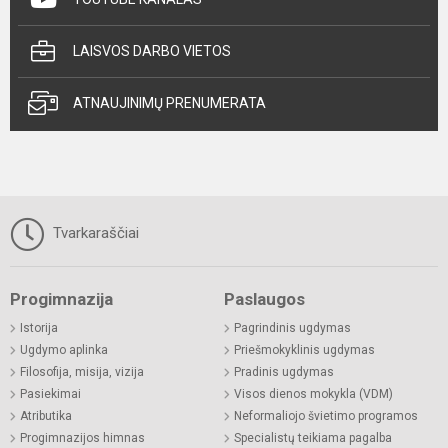
LAISVOS DARBO VIETOS
ATNAUJINIMŲ PRENUMERATA
Tvarkaraščiai
Progimnazija
Paslaugos
Istorija
Pagrindinis ugdymas
Ugdymo aplinka
Priešmokyklinis ugdymas
Filosofija, misija, vizija
Pradinis ugdymas
Pasiekimai
Visos dienos mokykla (VDM)
Atributika
Neformaliojo švietimo programos
Progimnazijos himnas
Specialistų teikiama pagalba