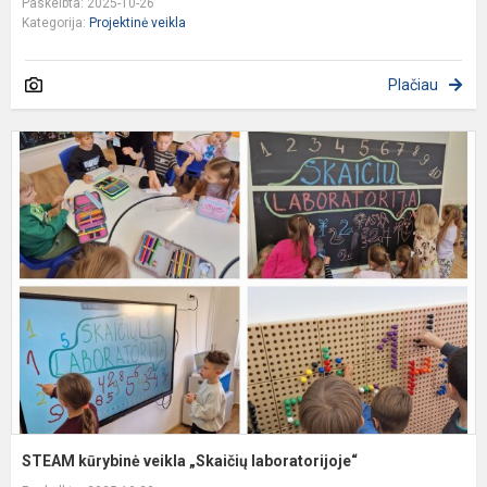
Paskelbta: 2025-10-26
Kategorija:
Projektinė veikla
Plačiau
S
k
v
„
l
STEAM kūrybinė veikla „Skaičių laboratorijoje“