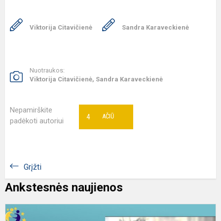
Viktorija Citavičienė
Sandra Karaveckienė
Nuotraukos:
Viktorija Citavičienė, Sandra Karaveckienė
Nepamirškite
4
AČIŪ
padėkoti autoriui
Grįžti
Ankstesnės naujienos
2
2