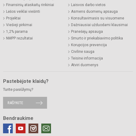
Finansinių ataskaitų rinkiniai
Laisvos darbo vietos
Lėšos veiklai viešinti
Asmens duomenų apsauga
Projektai
Konsultavimasis su visuomene
Viešieji pirkimai
Dažniausiai užduodami klausimai
1,2% parama
Pranešėjų apsauga
NMPP rezultatai
Smurto ir priekabiavimo politika
Korupcijos prevencija
Civilinė sauga
Teisinė informacija
Atviri duomenys
Pastebėjote klaidų?
Turite pasiūlymų?
RAŠYKITE
Bendraukime