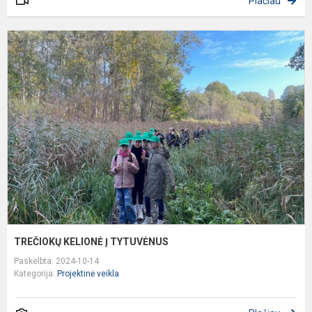
Plačiau
T
K
Į
T
TREČIOKŲ KELIONĖ Į TYTUVĖNUS
Paskelbta: 2024-10-14
Kategorija:
Projektinė veikla