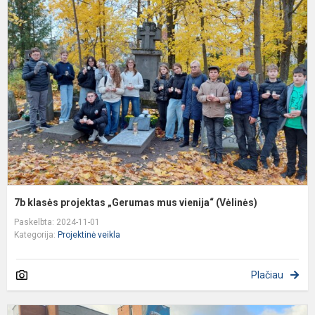
k
p
„
m
v
(
7b klasės projektas „Gerumas mus vienija“ (Vėlinės)
Paskelbta: 2024-11-01
Kategorija:
Projektinė veikla
Plačiau
2