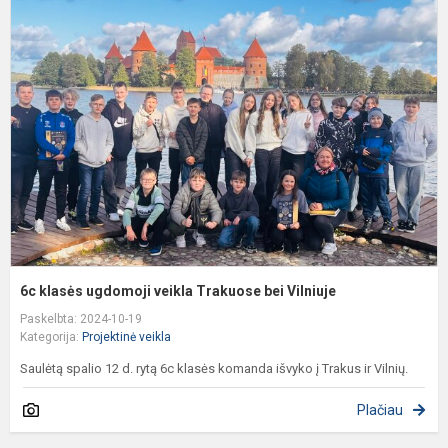
k
u
v
T
b
V
6c klasės ugdomoji veikla Trakuose bei Vilniuje
Paskelbta: 2024-10-19
Kategorija:
Projektinė veikla
Saulėtą spalio 12 d. rytą 6c klasės komanda išvyko į Trakus ir Vilnių.
Plačiau