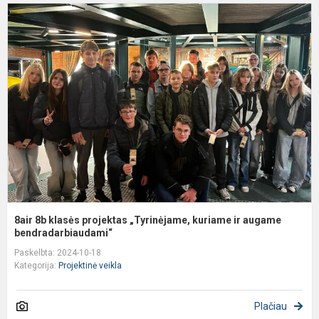
8
8
k
p
„
k
ir
a
b
8air 8b klasės projektas „Tyrinėjame, kuriame ir augame
bendradarbiaudami“
Paskelbta: 2024-10-18
Kategorija:
Projektinė veikla
Plačiau