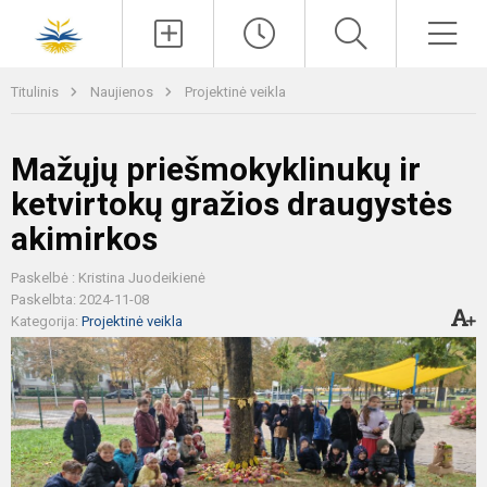
Paieška
Men
Titulinis
Naujienos
Projektinė veikla
Mažųjų priešmokyklinukų ir
ketvirtokų gražios draugystės
akimirkos
Paskelbė : Kristina Juodeikienė
Paskelbta: 2024-11-08
Kategorija:
Projektinė veikla