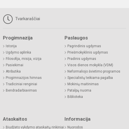
Tvarkaraščiai
Progimnazija
Paslaugos
Istorija
Pagrindinis ugdymas
Ugdymo aplinka
Priešmokyklinis ugdymas
Filosofija, misija, vizija
Pradinis ugdymas
Pasiekimai
Visos dienos mokykla (VDM)
Atributika
Neformaliojo švietimo programos
Progimnazijos himnas
Specialistų teikiama pagalba
Tradiciniai renginiai
Mokinių maitinimas
Bendradarbiavimas
Patalpų nuoma
Biblioteka
Ataskaitos
Informacija
Biudžeto vykdymo ataskaitų rinkiniai
Nuorodos