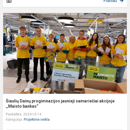
Plačiau
Š
D
p
j
s
a
,..
Šiaulių Dainų progimnazijos jaunieji samariečiai akcijoje
,,Maisto bankas“
Paskelbta: 2024-10-14
Kategorija:
Projektinė veikla