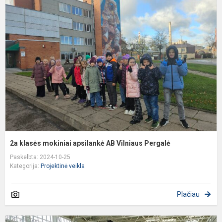
k
m
a
A
V
P
2a klasės mokiniai apsilankė AB Vilniaus Pergalė
Paskelbta: 2024-10-25
Kategorija:
Projektinė veikla
Plačiau
P