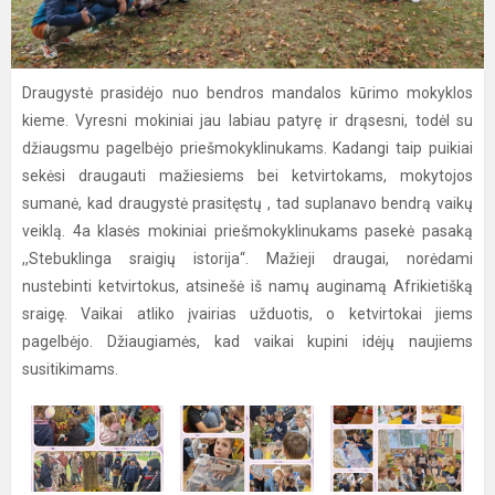
Draugystė prasidėjo nuo bendros mandalos kūrimo mokyklos
kieme. Vyresni mokiniai jau labiau patyrę ir drąsesni, todėl su
džiaugsmu pagelbėjo priešmokyklinukams. Kadangi taip puikiai
sekėsi draugauti mažiesiems bei ketvirtokams, mokytojos
sumanė, kad draugystė prasitęstų , tad suplanavo bendrą vaikų
veiklą. 4a klasės mokiniai priešmokyklinukams pasekė pasaką
,,Stebuklinga sraigių istorija“. Mažieji draugai, norėdami
nustebinti ketvirtokus, atsinešė iš namų auginamą Afrikietišką
sraigę. Vaikai atliko įvairias užduotis, o ketvirtokai jiems
pagelbėjo. Džiaugiamės, kad vaikai kupini idėjų naujiems
susitikimams.