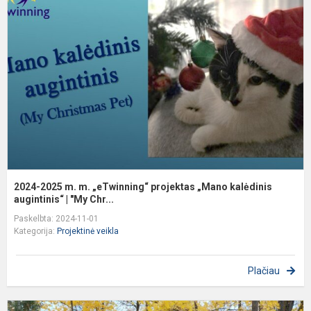
m
m
„
p
„
k
a
2024-2025 m. m. „eTwinning“ projektas „Mano kalėdinis
augintinis“ | "My Chr...
Paskelbta: 2024-11-01
Kategorija:
Projektinė veikla
Plačiau
7