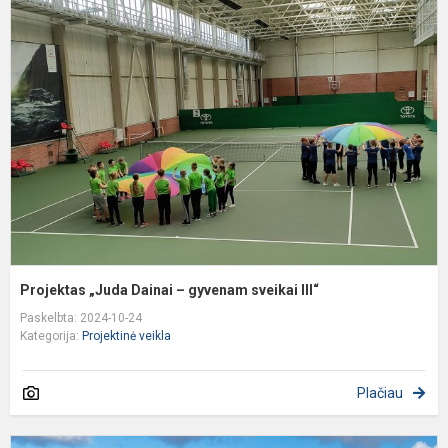
„
D
–
g
s
II
Projektas „Juda Dainai – gyvenam sveikai III“
Paskelbta: 2024-10-24
Kategorija:
Projektinė veikla
Plačiau
6