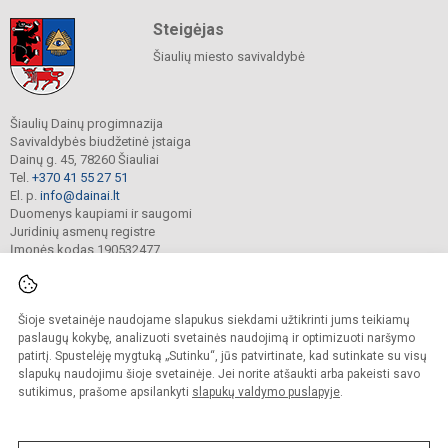
Steigėjas
Šiaulių miesto savivaldybė
Šiaulių Dainų progimnazija
Savivaldybės biudžetinė įstaiga
Dainų g. 45, 78260 Šiauliai
Tel.
+370 41 55 27 51
El. p.
info@dainai.lt
Duomenys kaupiami ir saugomi
Juridinių asmenų registre
Įmonės kodas 190532477
Šioje svetainėje naudojame slapukus siekdami užtikrinti jums teikiamų
© 2023. Šiaulių Dainų progimnazija. Visos teisės saugomos.
Kopijuoti turinį be raštiško gimnazijos sutikimo griežtai draudžiama.
paslaugų kokybę, analizuoti svetainės naudojimą ir optimizuoti naršymo
patirtį. Spustelėję mygtuką „Sutinku“, jūs patvirtinate, kad sutinkate su visų
Prieinamumo paraiška
Slapukų politika
slapukų naudojimu šioje svetainėje. Jei norite atšaukti arba pakeisti savo
sutikimus, prašome apsilankyti
slapukų valdymo puslapyje
.
Sumanus būdas atnaujinti
mokyklos interneto
svetainę