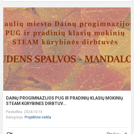
D
P
P
I
P
K
M
S
K.
DAINŲ PROGIMNAZIJOS PUG IR PRADINIŲ KLASIŲ MOKINIŲ
STEAM KŪRYBINĖS DIRBTUV...
Paskelbta: 2024-10-16
Kategorija:
Projektinė veikla