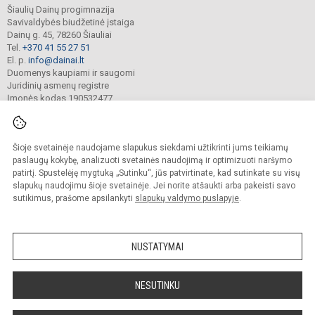
Šiaulių Dainų progimnazija
Savivaldybės biudžetinė įstaiga
Dainų g. 45, 78260 Šiauliai
Tel.
+370 41 55 27 51
El. p.
info@dainai.lt
Duomenys kaupiami ir saugomi
Juridinių asmenų registre
Įmonės kodas 190532477
Šioje svetainėje naudojame slapukus siekdami užtikrinti jums teikiamų
© 2023. Šiaulių Dainų progimnazija. Visos teisės saugomos.
Kopijuoti turinį be raštiško gimnazijos sutikimo griežtai draudžiama.
paslaugų kokybę, analizuoti svetainės naudojimą ir optimizuoti naršymo
patirtį. Spustelėję mygtuką „Sutinku“, jūs patvirtinate, kad sutinkate su visų
Prieinamumo paraiška
Slapukų politika
slapukų naudojimu šioje svetainėje. Jei norite atšaukti arba pakeisti savo
sutikimus, prašome apsilankyti
slapukų valdymo puslapyje
.
Sumanus būdas atnaujinti
mokyklos interneto
svetainę
NUSTATYMAI
NESUTINKU