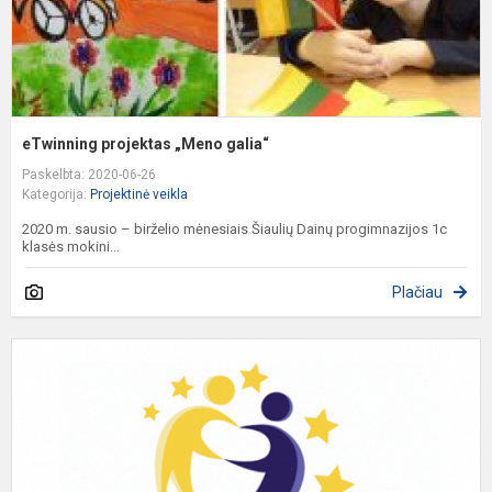
eTwinning projektas „Meno galia“
Paskelbta: 2020-06-26
Kategorija:
Projektinė veikla
2020 m. sausio – birželio mėnesiais Šiaulių Dainų progimnazijos 1c
klasės mokini...
Plačiau
S
n
e
p