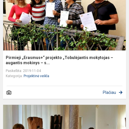
m
–
a
Pirmieji „Erasmus+“ projekto „Tobulėjantis mokytojas –
augantis mokinys – s...
Paskelbta: 2019-11-04
Kategorija:
Projektinė veikla
Plačiau
E
p
“
M