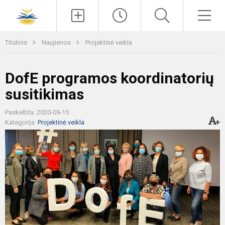
Paieška
Men
Titulinis
Naujienos
Projektinė veikla
DofE programos koordinatorių
susitikimas
Paskelbta: 2020-09-15
Kategorija:
Projektinė veikla