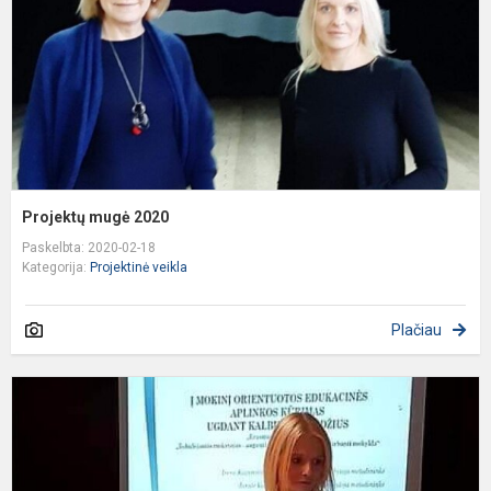
Projektų mugė 2020
Paskelbta: 2020-02-18
Kategorija:
Projektinė veikla
Plačiau
D
I
į
p