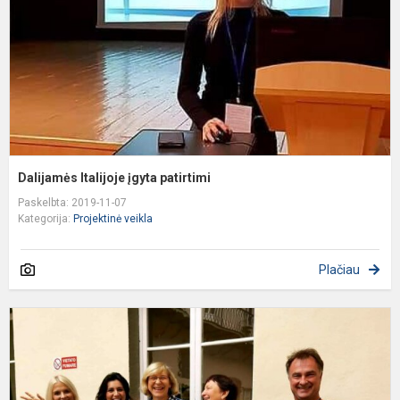
Dalijamės Italijoje įgyta patirtimi
Paskelbta: 2019-11-07
Kategorija:
Projektinė veikla
Plačiau
P
„
p
„