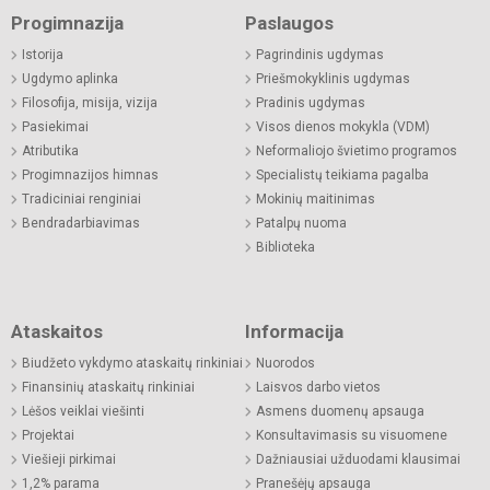
Progimnazija
Paslaugos
Istorija
Pagrindinis ugdymas
Ugdymo aplinka
Priešmokyklinis ugdymas
Filosofija, misija, vizija
Pradinis ugdymas
Pasiekimai
Visos dienos mokykla (VDM)
Atributika
Neformaliojo švietimo programos
Progimnazijos himnas
Specialistų teikiama pagalba
Tradiciniai renginiai
Mokinių maitinimas
Bendradarbiavimas
Patalpų nuoma
Biblioteka
Ataskaitos
Informacija
Biudžeto vykdymo ataskaitų rinkiniai
Nuorodos
Finansinių ataskaitų rinkiniai
Laisvos darbo vietos
Lėšos veiklai viešinti
Asmens duomenų apsauga
Projektai
Konsultavimasis su visuomene
Viešieji pirkimai
Dažniausiai užduodami klausimai
1,2% parama
Pranešėjų apsauga