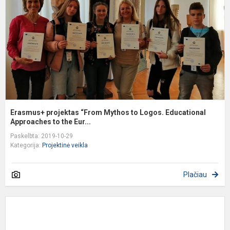
t
L
E
A
Erasmus+ projektas “From Mythos to Logos. Educational
Approaches to the Eur...
Paskelbta: 2019-10-29
Kategorija:
Projektinė veikla
Plačiau
S
n
t