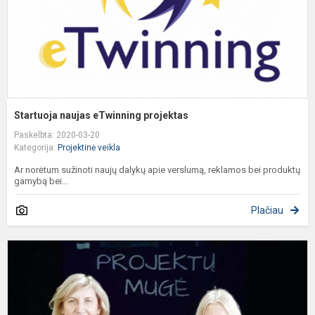
Startuoja naujas eTwinning projektas
Paskelbta: 2020-03-20
Kategorija:
Projektinė veikla
Ar norėtum sužinoti naujų dalykų apie verslumą, reklamos bei produktų
gamybą bei...
Plačiau
P
m
2