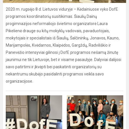
2020 m. rugsėjo 8 d. Lietuvos viduryje – Kėdainiuose vyko DofE
programos koordinatorių susitikimas. Šiaulių Dainų
progimnazijos neformaliojo švietimo organizatorė Laura
Pikelienė drauge su kitų mokyklų vadovais, pavaduotojais,
mokytojais ir specialistais iš Šiaulių, Šalčininkų, Jonavos, Kauno,
Marijampolės, Kvėdarnos, Klaipėdos, Gargždų, Radviliškio ir
Panevėžio intensyviai gilinosi į DofE programos nešamą žinutę
jaunimui ne tik Lietuvoje, bet ir visame pasaulyje. Dalyviai dalijosi
savo patirtimi ir įkvėpti bei paskatinti organizatorių su
nekantrumu skubėjo pasidalinti programos veikla savo
organizacijose.