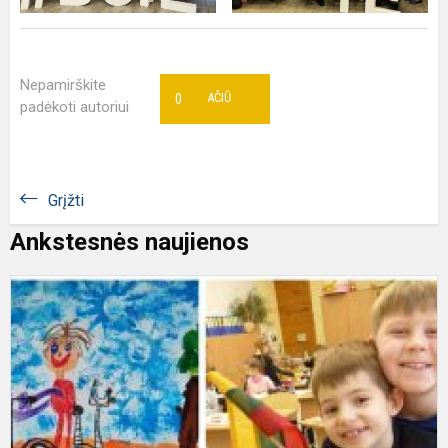
Nepamirškite
0
AČIŪ
padėkoti autoriui
Grįžti
Ankstesnės naujienos
e
p
„
g