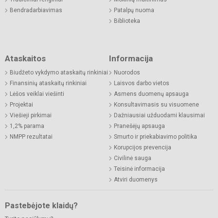
Bendradarbiavimas
Patalpų nuoma
Biblioteka
Ataskaitos
Informacija
Biudžeto vykdymo ataskaitų rinkiniai
Nuorodos
Finansinių ataskaitų rinkiniai
Laisvos darbo vietos
Lėšos veiklai viešinti
Asmens duomenų apsauga
Projektai
Konsultavimasis su visuomene
Viešieji pirkimai
Dažniausiai užduodami klausimai
1,2% parama
Pranešėjų apsauga
NMPP rezultatai
Smurto ir priekabiavimo politika
Korupcijos prevencija
Civilinė sauga
Teisinė informacija
Atviri duomenys
Pastebėjote klaidų?