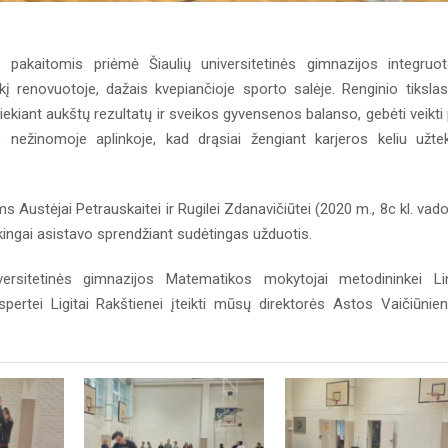
pakaitomis priėmė Šiaulių universitetinės gimnazijos integruo
 renovuotoje, dažais kvepiančioje sporto salėje. Renginio tiksla
ą siekiant aukštų rezultatų ir sveikos gyvensenos balanso, gebėti veikti
nežinomoje aplinkoje, kad drąsiai žengiant karjeros keliu užte
ustėjai Petrauskaitei ir Rugilei Zdanavičiūtei (2020 m., 8c kl. vad
akingai asistavo sprendžiant sudėtingas užduotis.
versitetinės gimnazijos Matematikos mokytojai metodininkei Li
pertei Ligitai Rakštienei įteikti mūsų direktorės Astos Vaičiūnie