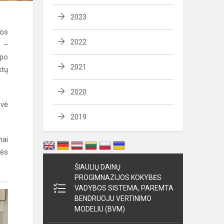
2023
tos
2022
s –
 po
2021
ktų
2020
ovė
2019
nai
nės
ŠIAULIŲ DAINŲ
PROGIMNAZIJOS KOKYBĖS
VADYBOS SISTEMA, PAREMTA
BENDRUOJU VERTINIMO
MODELIU (BVM)