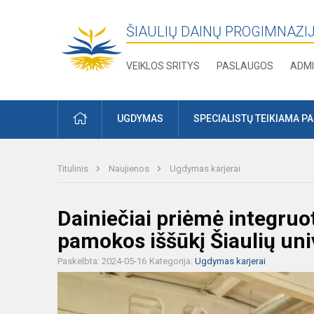
ŠIAULIŲ DAINŲ PROGIMNAZI
VEIKLOS SRITYS
PASLAUGOS
ADMI
PRADŽIA
UGDYMAS
SPECIALISTŲ TEIKIAMA P
Titulinis
Naujienos
Ugdymas karjerai
Dainiečiai priėmė integru
pamokos iššūkį Šiaulių uni
Paskelbta: 2024-05-16
Kategorija:
Ugdymas karjerai