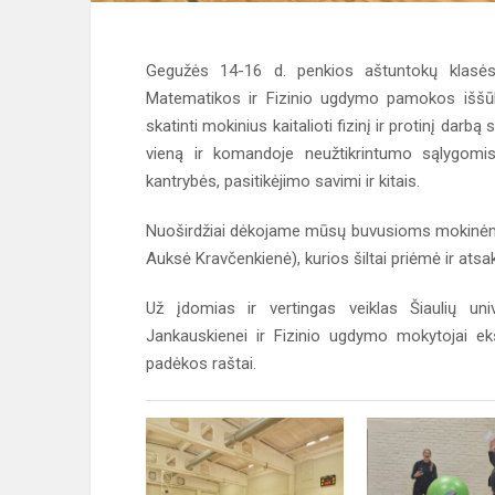
Gegužės 14-16 d. penkios aštuntokų klasės 
Matematikos ir Fizinio ugdymo pamokos iššūkį
skatinti mokinius kaitalioti fizinį ir protinį darb
vieną ir komandoje neužtikrintumo sąlygomis 
kantrybės, pasitikėjimo savimi ir kitais.
Nuoširdžiai dėkojame mūsų buvusioms mokinėms A
Auksė Kravčenkienė), kurios šiltai priėmė ir ats
Už įdomias ir vertingas veiklas Šiaulių uni
Jankauskienei ir Fizinio ugdymo mokytojai eks
padėkos raštai.