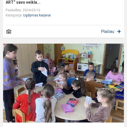
ART“ savo veikla...
Paskelbta: 2024-03-16
Kategorija:
Ugdymas karjerai
Plačiau
M
–
i
u
m
Š
l
d