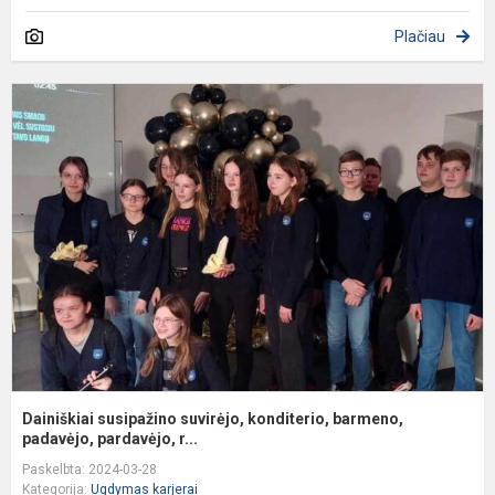
Plačiau
D
s
s
k
b
p
Dainiškiai susipažino suvirėjo, konditerio, barmeno,
padavėjo, pardavėjo, r...
Paskelbta: 2024-03-28
Kategorija:
Ugdymas karjerai