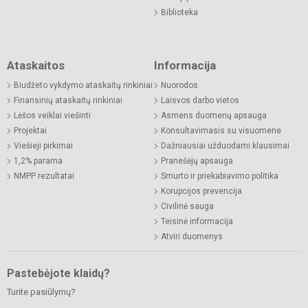
Biblioteka
Ataskaitos
Informacija
Biudžeto vykdymo ataskaitų rinkiniai
Nuorodos
Finansinių ataskaitų rinkiniai
Laisvos darbo vietos
Lėšos veiklai viešinti
Asmens duomenų apsauga
Projektai
Konsultavimasis su visuomene
Viešieji pirkimai
Dažniausiai užduodami klausimai
1,2% parama
Pranešėjų apsauga
NMPP rezultatai
Smurto ir priekabiavimo politika
Korupcijos prevencija
Civilinė sauga
Teisinė informacija
Atviri duomenys
Pastebėjote klaidų?
Turite pasiūlymų?