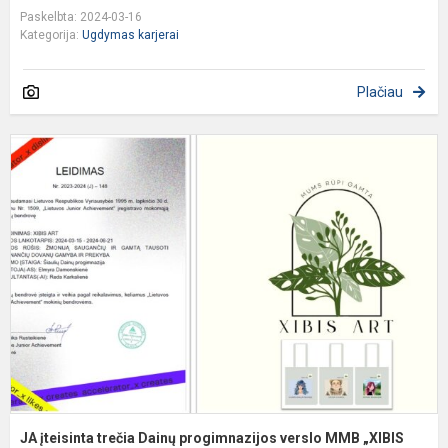
Paskelbta: 2024-03-16
Kategorija:
Ugdymas karjerai
Plačiau
J
į
t
D
p
v
„
A.
JA įteisinta trečia Dainų progimnazijos verslo MMB „XIBIS