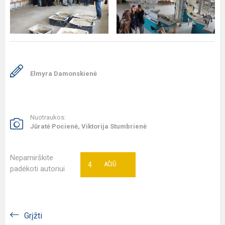
Elmyra Damonskienė
Nuotraukos:
Jūratė Pocienė, Viktorija Stumbrienė
Nepamirškite
4
AČIŪ
padėkoti autoriui
Grįžti