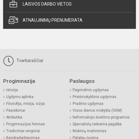
LAISVOS DARBO VIETOS
ATNAUJINIMŲ PRENUMERATA
Tvarkaraščiai
Progimnazija
Paslaugos
Istorija
Pagrindinis ugdymas
Ugdymo aplinka
Priešmokyklinis ugdymas
Filosofija, misija, vizija
Pradinis ugdymas
Pasiekimai
Visos dienos mokykla (VDM)
Atributika
Neformaliojo švietimo programos
Progimnazijos himnas
Specialistų teikiama pagalba
Tradiciniai renginiai
Mokinių maitinimas
Bendradarbiavimas
Patalpų nuoma