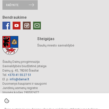
RAŠYKITE
Bendraukime
Steigėjas
Šiaulių miesto savivaldybė
Šiaulių Dainų progimnazija
Savivaldybės biudžetinė įstaiga
Dainų g. 45, 78260 Šiauliai
Tel.
+370 41 55 27 51
El. p.
info@dainai.lt
Duomenys kaupiami ir saugomi
Juridinių asmenų registre
Įmonės kodas 190532477