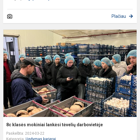
Plačiau
8
k
m
l
t
d
8c klasės mokiniai lankėsi tėvelių darbovietėje
Paskelbta: 2024-03-22
Kategorija:
Ugdymas karjerai