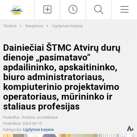
Paieška
Men
Titulinis
Naujienos
Ugdymas karjerai
Dainiečiai ŠTMC Atvirų durų
dienoje „pasimatavo“
apdailininko, apskaitininko,
biuro administratoriaus,
kompiuterinio projektavimo
operatoriaus, mūrininko ir
staliaus profesijas
Paskelbė : Kristina Juodeikienė
Paskelbta: 2024-04-15
Kategorija:
Ugdymas karjerai