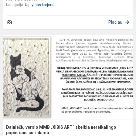
Kategorija:
Ugdymas karjerai
Plačiau
D
v
„
A
s
n
p
Dainiečių verslo MMB „XIBIS ART“ skelbia nereikalingo
popieriaus surinkimo...