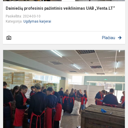
Dainiečių profesinis pažintinis veiklinimas UAB „Venta.LT“
Paskelbta: 2024-03-10
Kategorija:
Ugdymas karjerai
Plačiau
S
p
v
L
ir
p
f
„