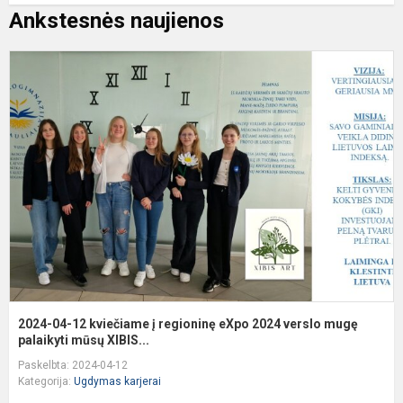
Ankstesnės naujienos
2
0
1
k
į
r
e
2
v
m
pa
2024-04-12 kviečiame į regioninę eXpo 2024 verslo mugę
palaikyti mūsų XIBIS...
Paskelbta: 2024-04-12
Kategorija:
Ugdymas karjerai