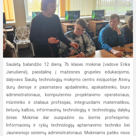
Saulėtą balandžio 12 dieną 7b klasės mokinai (vadovė Erika
Janušienė), pasidalinę į mažesnes grupeles edukacijoms,
dalyvavo Šiaulių technologijų mokymo centro inicijuotoje Atvirų
durų dienoje ir pasimatavo apdailininko, apskaitininko, biuro
administratoriaus, kompiuterinio projektavimo operatoriaus,
mūrininko ir staliaus profesijas, integruodami matematikos,
lietuvių kalbos, informacinių technologijų ir technologijų dalykų
žinias. Mokiniai dar susipažino su šiomis profesijomis:
Informacinių ir ryšių technologijų aptarnavimo techniko bei
Jaunesniojo sistemų administratoriaus. Mokiniams patiko visos