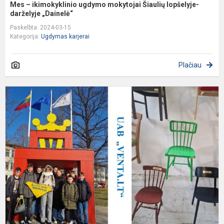
Mes – ikimokyklinio ugdymo mokytojai Šiaulių lopšelyje-
darželyje „Dainelė“
Paskelbta: 2024-03-15
Kategorija:
Ugdymas karjerai
Plačiau
D
p
p
v
U
„