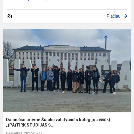
Plačiau
D
p
Š
v
k
i
„
Dainiečiai priėmė Šiaulių valstybinės kolegijos iššūkį
„(PA)TIRK STUDIJAS Š...
Paskelbta: 2024-03-19