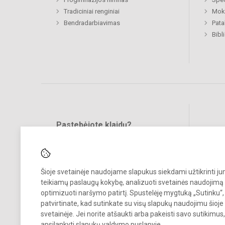
Tradiciniai renginiai
Moki
Bendradarbiavimas
Pat
Bibl
Pastebėjote klaidų?
Bend
Turite pasiūlymų?
RAŠYKITE
Šioje svetainėje naudojame slapukus siekdami užtikrinti j
teikiamų paslaugų kokybę, analizuoti svetainės naudojimą 
optimizuoti naršymo patirtį. Spustelėję mygtuką „Sutinku“,
patvirtinate, kad sutinkate su visų slapukų naudojimu šioje
svetainėje. Jei norite atšaukti arba pakeisti savo sutikimu
© 2023. Šiaulių Dainų progimnazija. Visos teisės saugomos.
apsilankyti
slapukų valdymo puslapyje
.