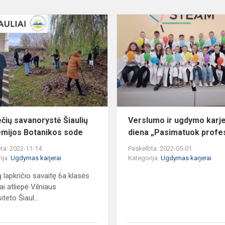
Dainiečių
savanorystė
Šiaulių
akademijos
Botanikos
sode
ečių savanorystė Šiaulių
Verslumo ir ugdymo karje
mijos Botanikos sode
diena „Pasimatuok profes
ta: 2022-11-14
Paskelbta: 2022-05-01
ija:
Ugdymas karjerai
Kategorija:
Ugdymas karjerai
ą lapkričio savaitę 6a klasės
i atliepė Vilniaus
iteto Šiaul...