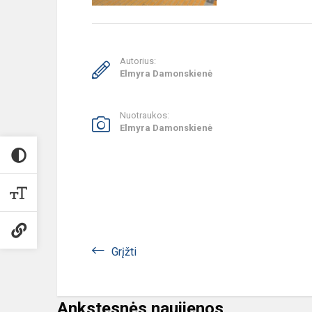
Autorius:
Elmyra Damonskienė
Nuotraukos:
Elmyra Damonskienė
Grįžti
Ankstesnės naujienos