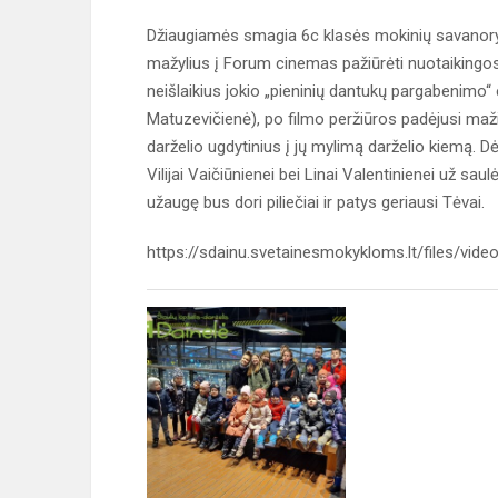
Džiaugiamės smagia 6c klasės mokinių savanoryste
mažylius į Forum cinemas pažiūrėti nuotaikingos i
neišlaikius jokio „pieninių dantukų pargabenim
Matuzevičienė), po filmo peržiūros padėjusi maži
darželio ugdytinius į jų mylimą darželio kiemą. 
Vilijai Vaičiūnienei bei Linai Valentinienei už s
užaugę bus dori piliečiai ir patys geriausi Tėvai.
https://sdainu.svetainesmokykloms.lt/files/vide