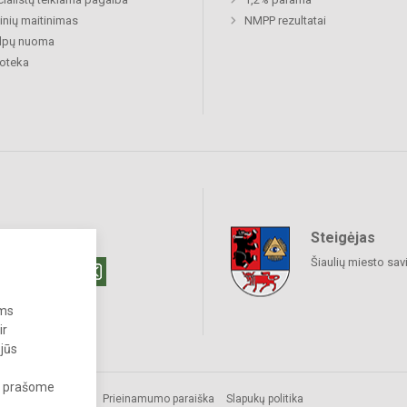
nių maitinimas
NMPP rezultatai
alpų nuoma
ioteka
Steigėjas
raukime
Šiaulių miesto sav
ums
ir
 jūs
s, prašome
Prieinamumo paraiška
Slapukų politika