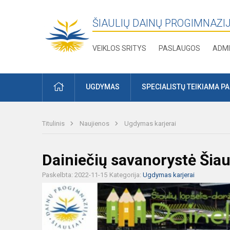
ŠIAULIŲ DAINŲ PROGIMNAZI
VEIKLOS SRITYS
PASLAUGOS
ADMI
PRADŽIA
UGDYMAS
SPECIALISTŲ TEIKIAMA P
Titulinis
Naujienos
Ugdymas karjerai
Dainiečių savanorystė Šiaul
Paskelbta: 2022-11-15
Kategorija:
Ugdymas karjerai