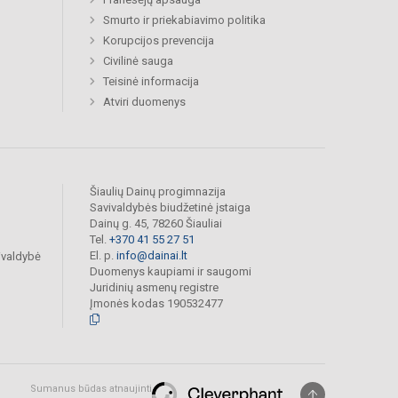
Smurto ir priekabiavimo politika
Korupcijos prevencija
Civilinė sauga
Teisinė informacija
Atviri duomenys
Šiaulių Dainų progimnazija
Savivaldybės biudžetinė įstaiga
Dainų g. 45, 78260 Šiauliai
Tel.
+370 41 55 27 51
El. p.
info@dainai.lt
ivaldybė
Duomenys kaupiami ir saugomi
Juridinių asmenų registre
Įmonės kodas 190532477
Sumanus būdas atnaujinti