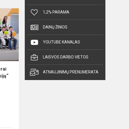
Verslumo
1,2% PARAMA
ir
ugdymo
DAINŲ ŽINIOS
karjerai
diena
YOUTUBE KANALAS
„Pasimatuok
profesiją“
LAISVOS DARBO VIETOS
rai
ATNAUJINIMŲ PRENUMERATA
iją“