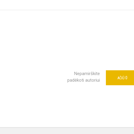
Nepamirškite
0
AČIŪ
padėkoti autoriui