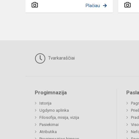
Plačiau
Tvarkaraščiai
Progimnazija
Pasl
Istorija
Pagr
Ugdymo aplinka
Prie
Filosofija, misija, vizija
Prad
Pasiekimai
Viso
Atributika
Nefo
Progimnazijos himnas
Spec