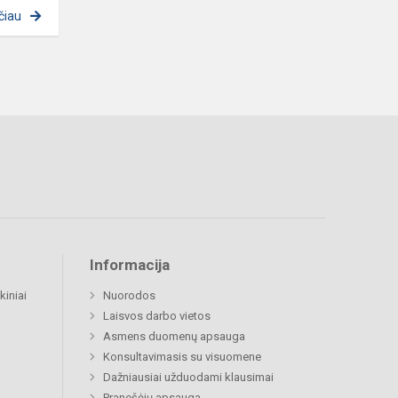
čiau
Informacija
kiniai
Nuorodos
Laisvos darbo vietos
Asmens duomenų apsauga
Konsultavimasis su visuomene
Dažniausiai užduodami klausimai
Pranešėjų apsauga