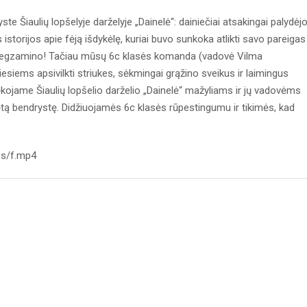
 Šiaulių lopšelyje darželyje „Dainelė“: dainiečiai atsakingai palydėj
storijos apie fėją išdykėlę, kuriai buvo sunkoka atlikti savo pareigas
o“ egzamino! Tačiau mūsų 6c klasės komanda (vadovė Vilma
esiems apsivilkti striukes, sėkmingai grąžino sveikus ir laimingus
Dėkojame Šiaulių lopšelio darželio „Dainelė“ mažyliams ir jų vadovėms
aulėtą bendrystę. Didžiuojamės 6c klasės rūpestingumu ir tikimės, kad
os/f.mp4