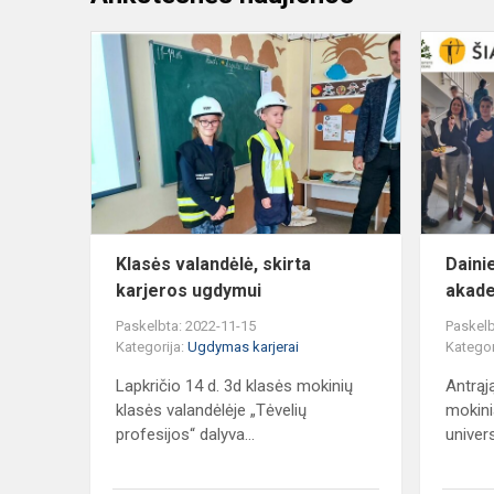
Klasės
valandėlė,
skirta
karjeros
ugdymui
Klasės valandėlė, skirta
Daini
karjeros ugdymui
akade
Paskelbta: 2022-11-15
Paskelb
Kategorija:
Ugdymas karjerai
Kategor
Lapkričio 14 d. 3d klasės mokinių
Antrąj
klasės valandėlėje „Tėvelių
mokinia
profesijos“ dalyva...
univers