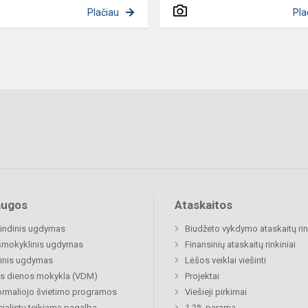
Plačiau
Pla
augos
Ataskaitos
indinis ugdymas
Biudžeto vykdymo ataskaitų rin
šmokyklinis ugdymas
Finansinių ataskaitų rinkiniai
inis ugdymas
Lėšos veiklai viešinti
s dienos mokykla (VDM)
Projektai
rmaliojo švietimo programos
Viešieji pirkimai
ialistų teikiama pagalba
1,2% parama