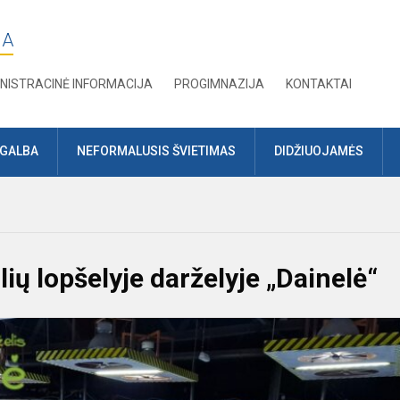
JA
NISTRACINĖ INFORMACIJA
PROGIMNAZIJA
KONTAKTAI
AGALBA
NEFORMALUSIS ŠVIETIMAS
DIDŽIUOJAMĖS
ių lopšelyje darželyje „Dainelė“