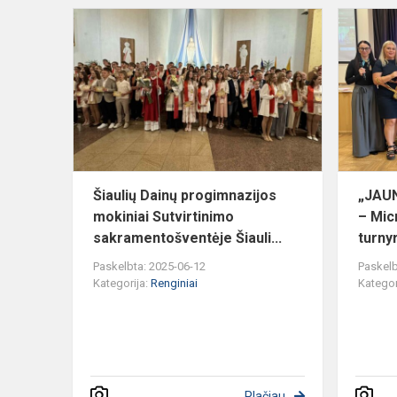
Šiaulių
Dainų
progimnazij
mokiniai
Sutvirtinimo
sakrament...
Šiaulių Dainų progimnazijos
„JAUN
mokiniai Sutvirtinimo
– Mic
sakramentošventėje Šiauli...
turny
Paskelbta: 2025-06-12
Paskelb
Kategorija:
Renginiai
Kategor
Plačiau