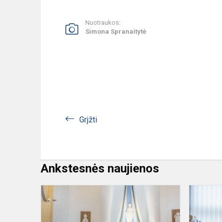
Nuotraukos:
Simona Spranaitytė
Grįžti
Ankstesnės naujienos
Šiaulių
Dainų
progimnazij