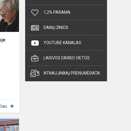
vyko
pirmosios
1,2% PARAMA
pagalbos
mokyma...
DAINŲ ŽINIOS
oje
YOUTUBE KANALAS
LAISVOS DARBO VIETOS
ATNAUJINIMŲ PRENUMERATA
čiau
5–
7