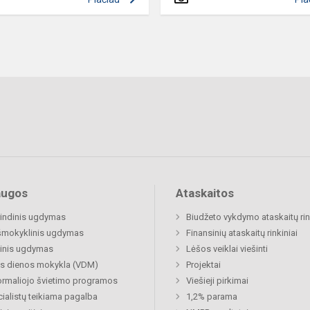
augos
Ataskaitos
indinis ugdymas
Biudžeto vykdymo ataskaitų rin
šmokyklinis ugdymas
Finansinių ataskaitų rinkiniai
inis ugdymas
Lėšos veiklai viešinti
s dienos mokykla (VDM)
Projektai
rmaliojo švietimo programos
Viešieji pirkimai
ialistų teikiama pagalba
1,2% parama