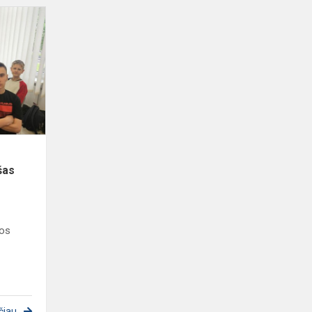
Džiaugsmingas
mokinių
tarybos
mokslo
metų
finišas
šas
bos
čiau