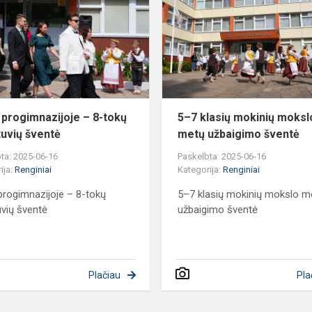
S
–
8-
tokų
išleistuvių
..
šventė
 progimnazijoje – 8-tokų
5–7 klasių mokinių moksl
tuvių šventė
metų užbaigimo šventė
ta: 2025-06-16
Paskelbta: 2025-06-16
ija:
Renginiai
Kategorija:
Renginiai
progimnazijoje – 8-tokų
5–7 klasių mokinių mokslo m
uvių šventė
užbaigimo šventė
Plačiau
Pla