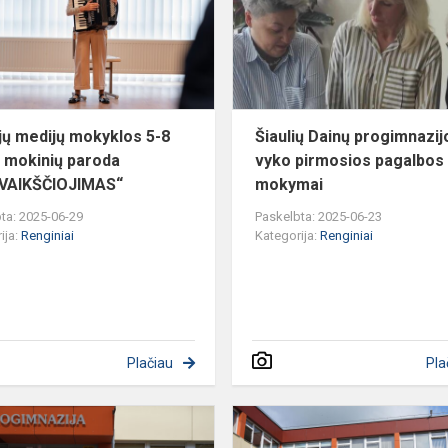
nė
5-
8
klasių
mokinių
paroda
„PASIVAIK...
jų medijų mokyklos 5-8
Šiaulių Dainų progimnazij
ų mokinių paroda
vyko pirmosios pagalbos
IVAIKŠČIOJIMAS“
mokymai
ta: 2025-06-29
Paskelbta: 2025-06-23
ija:
Renginiai
Kategorija:
Renginiai
Plačiau
Pla
INIS
Dainų
progimnazijoje