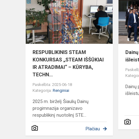
KONKURSA
„STEAM
IŠŠŪKIAI
IR
ATRADIMAI“.
RESPUBLIKINIS STEAM
Dainų
KONKURSAS „STEAM IŠŠŪKIAI
išleis
IR ATRADIMAI“ – KŪRYBA,
Paskelb
TECHN...
Kategor
Paskelbta: 2025-06-18
Dainų 
Kategorija:
Renginiai
išleist
2025 m. birželį Šiaulių Dainų
progimnazija organizavo
respublikinį nuotolinį STE...
Plačiau