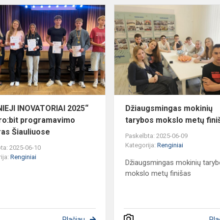
„JAUNIEJI
INOVATORIAI
os
2025“
–
Micro:bit
programavimo
turnyr...
IEJI INOVATORIAI 2025“
Džiaugsmingas mokinių
ro:bit programavimo
tarybos mokslo metų fini
ras Šiauliuose
Paskelbta: 2025-06-09
Kategorija:
Renginiai
ta: 2025-06-10
ija:
Renginiai
Džiaugsmingas mokinių tary
mokslo metų finišas
Plačiau
Pla