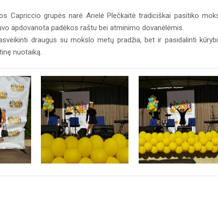
os Capriccio grupės narė Arielė Plečkaitė tradiciškai pasitiko mok
ė buvo apdovanota padėkos raštu bei atminimo dovanėlėmis.
pasveikinti draugus su mokslo metų pradžia, bet ir pasidalinti kūryb
tinę nuotaiką.