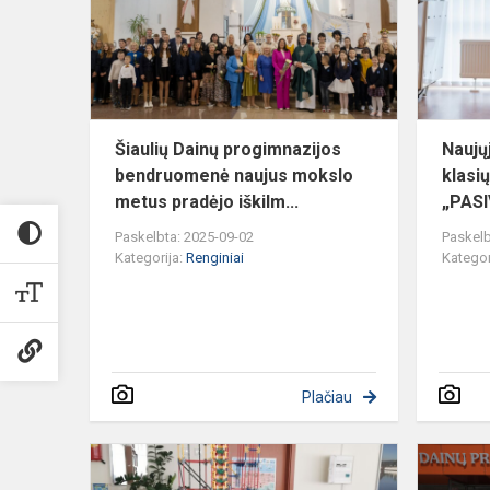
bendruome
naujus
mokslo
metu...
Šiaulių Dainų progimnazijos
Naujų
bendruomenė naujus mokslo
klasi
metus pradėjo iškilm...
„PAS
Paskelbta: 2025-09-02
Paskelb
Kategorija:
Renginiai
Kategor
Plačiau
RESPUBLIK
STEAM