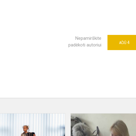
Nepamirškite
4
AČIŪ
padėkoti autoriui
Naujųjų
medijų
os
mokyklos