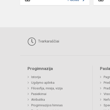
Tvarkaraščiai
Progimnazija
Pasl
Istorija
Pagr
Ugdymo aplinka
Prie
Filosofija, misija, vizija
Prad
Pasiekimai
Viso
Atributika
Nefo
Progimnazijos himnas
Spec