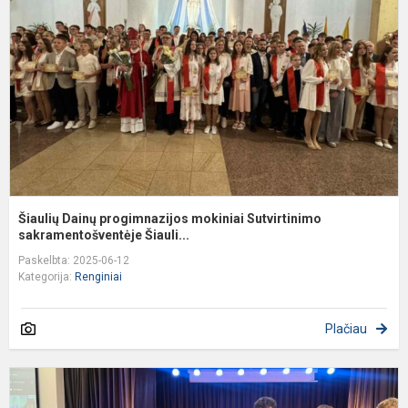
m
S
s
Šiaulių Dainų progimnazijos mokiniai Sutvirtinimo
sakramentošventėje Šiauli...
Paskelbta: 2025-06-12
Kategorija:
Renginiai
Plačiau
„
I