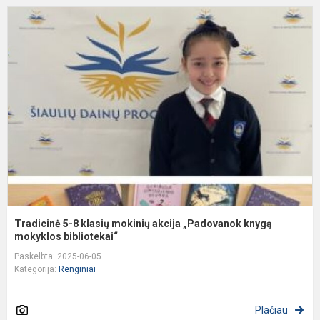
T
5
8
k
m
a
„
k
m
Tradicinė 5-8 klasių mokinių akcija „Padovanok knygą
mokyklos bibliotekai“
Paskelbta: 2025-06-05
Kategorija:
Renginiai
Plačiau