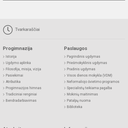
Tvarkaraščiai
Progimnazija
Paslaugos
Istorija
Pagrindinis ugdymas
Ugdymo aplinka
Priešmokyklinis ugdymas
Filosofija, misija, vizija
Pradinis ugdymas
Pasiekimai
Visos dienos mokykla (VDM)
Atributika
Neformaliojo švietimo programos
Progimnazijos himnas
Specialistų teikiama pagalba
Tradiciniai renginiai
Mokinių maitinimas
Bendradarbiavimas
Patalpų nuoma
Biblioteka