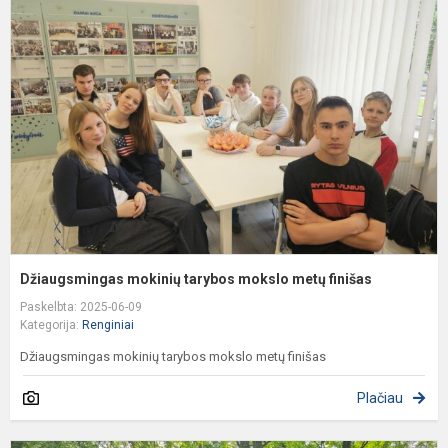
m
t
m
m
f
Džiaugsmingas mokinių tarybos mokslo metų finišas
Paskelbta: 2025-06-09
Kategorija:
Renginiai
Džiaugsmingas mokinių tarybos mokslo metų finišas
Plačiau