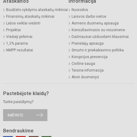
Ataskaitos
Informacija
Biudžeto vykdymo ataskaitų rinkiniai
Nuorodos
Finansinių ataskaitų rinkiniai
Laisvos darbo vietos
Lėšos veiklai viešinti
Asmens duomenų apsauga
Projektai
Konsultavimasis su visuomene
Viešieji pirkimai
Dažniausiai užduodami klausimai
1,2% parama
Pranešėjų apsauga
NMPP rezultatai
Smurto ir priekabiavimo politika
Korupcijos prevencija
Civilinė sauga
Teisinė informacija
Atviri duomenys
Pastebėjote klaidų?
Turite pasiūlymų?
RAŠYKITE
Bendraukime