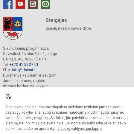
Steigėjas
Šiaulių miesto savivaldybė
Šiaulių Dainų progimnazija
Savivaldybės biudžetinė įstaiga
Dainų g. 45, 78260 Šiauliai
Tel.
+370 41 55 27 51
El. p.
info@dainai.lt
Duomenys kaupiami ir saugomi
Juridinių asmenų registre
Įmonės kodas 190532477
Šioje svetainėje naudojame slapukus siekdami užtikrinti jums teikiamų
© 2023. Šiaulių Dainų progimnazija. Visos teisės saugomos.
Kopijuoti turinį be raštiško gimnazijos sutikimo griežtai draudžiama.
paslaugų kokybę, analizuoti svetainės naudojimą ir optimizuoti naršymo
patirtį. Spustelėję mygtuką „Sutinku“, jūs patvirtinate, kad sutinkate su visų
Prieinamumo paraiška
Slapukų politika
slapukų naudojimu šioje svetainėje. Jei norite atšaukti arba pakeisti savo
sutikimus, prašome apsilankyti
slapukų valdymo puslapyje
.
Sumanus būdas atnaujinti