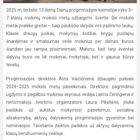
2025 m. birželio 13 dieną Dainų progimnazijos kiemelyje vyko 5–
7 klasių mokinių mokslo metų užbaigimo šventė. Šie mokslo
metai pralėkė greitai – kaip paukščio skrydis virš pažinimo laukų.
Klasės draugų juokas, mokytojų žodžiai, knygų puslapių
šnarėjimas ir smalsumas vedė mokinius per dienas, kurios
šiandien jau tampa prisiminimais. Malonu, kad tarp šventės
dalyvių buvo ne tik mokiniai, mokytojai, bet ir gausus būrys
tėvelių.
Progimnazijos direktorė Asta Vaičiūnienė džiaugėsi puikiais
2024–2025 mokslo metų pasiekimais. Direktorė, pagrindinio
ugdymo ir pagalbos mokiniui skyriaus vedėja Laima Zeringienė ir
neformaliojo švietimo organizatorė Laura Pikelienė,
įteikė
padėkas už aukštus mokymosi pasiekimus, socialinę
atsakomybę, aktyvų dalyvavimą progimnazijos gyvenime bei
nominacijos. Tėveliams įteiktos padėkos už aktyvų dalyvavimą
klasių bendruomenių veikloje.