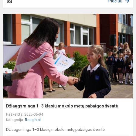
Plačiau
D
1
3
k
m
m
p
š
Džiaugsminga 1–3 klasių mokslo metų pabaigos šventė
Paskelbta: 2025-06-04
Kategorija:
Renginiai
Džiaugsminga 1–3 klasių mokslo metų pabaigos šventė