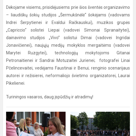
Dėkojame visiems, prisidėjusiems prie šios šventės organizavimo
– liaudiškų šokių studijos „Šermukšnėlė“ šokėjams (vadovams
Indrei Šerpytienei ir Evaldui Račkauskui), muzikos grupės
„Capriccio“ solistei Liepai (vadovei Simonai Spranaitytei),
dainavimo studijos „Vivo” solistui Dimai (vadovei Ingridai
Jonavičienei), naujųjų medijų mokyklos mergaitėms (vadovei
Marytei Ruzgytei), technologijų mokytojoms Gitanai
Petronaitienei ir Sandrai Motuzaitei Jurienei; fotografei Linai
Pčelincevaitei, vedėjams Faustinai ir Benui; renginio scenarijaus
autorei ir režisierei, neformaliojo švietimo organizatorei, Laurai
Pikelienei.
Turiningos vasaros, daug įspūdžių ir atradimų!