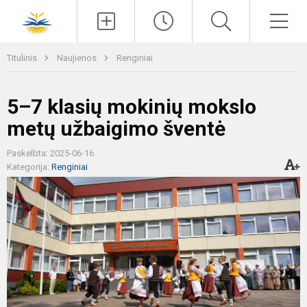
Paieška
Men
Titulinis
Naujienos
Renginiai
5–7 klasių mokinių mokslo
metų užbaigimo šventė
Paskelbta: 2025-06-16
Kategorija:
Renginiai