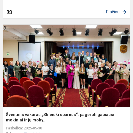
Plačiau
Š
v
„
s
p
g
m
Šventinis vakaras „Skleiski sparnus“: pagerbti gabiausi
mokiniai ir jų moky...
Paskelbta: 2025-05-30