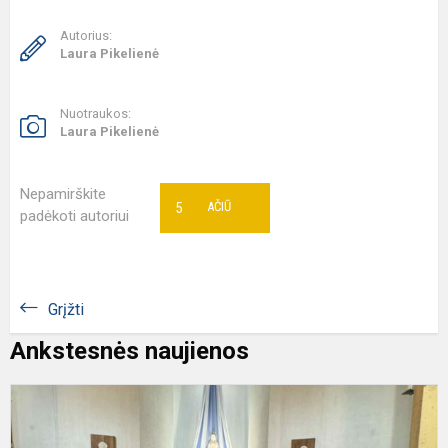
Autorius:
Laura Pikelienė
Nuotraukos:
Laura Pikelienė
Nepamirškite
5
AČIŪ
padėkoti autoriui
Grįžti
Ankstesnės naujienos
Š
D
p