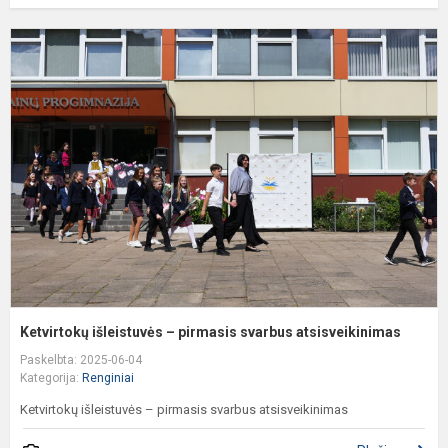
K
i
–
p
s
a
Ketvirtokų išleistuvės – pirmasis svarbus atsisveikinimas
Paskelbta: 2025-06-04
Kategorija:
Renginiai
Ketvirtokų išleistuvės – pirmasis svarbus atsisveikinimas