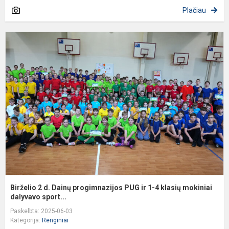
Plačiau
B
2
d
D
p
P
ir
1
4
k
m
Birželio 2 d. Dainų progimnazijos PUG ir 1-4 klasių mokiniai
dalyvavo sport...
Paskelbta: 2025-06-03
Kategorija:
Renginiai