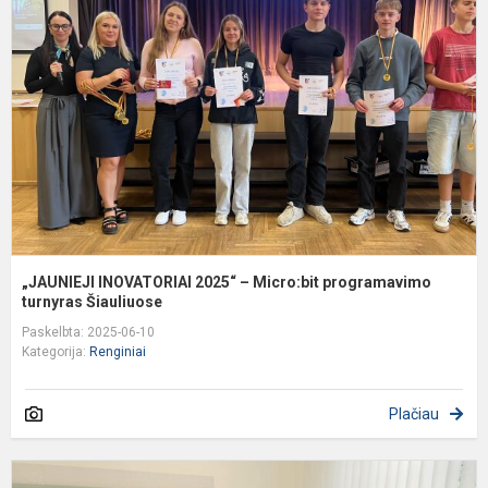
2
–
M
p
tu
„JAUNIEJI INOVATORIAI 2025“ – Micro:bit programavimo
turnyras Šiauliuose
Paskelbta: 2025-06-10
Kategorija:
Renginiai
Plačiau
D