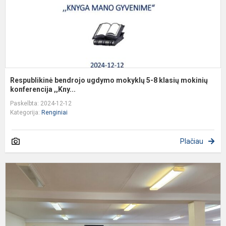
k
m
k
Respublikinė bendrojo ugdymo mokyklų 5-8 klasių mokinių
konferencija ,,Kny...
Paskelbta: 2024-12-12
Kategorija:
Renginiai
Plačiau
K
d
s
m
s