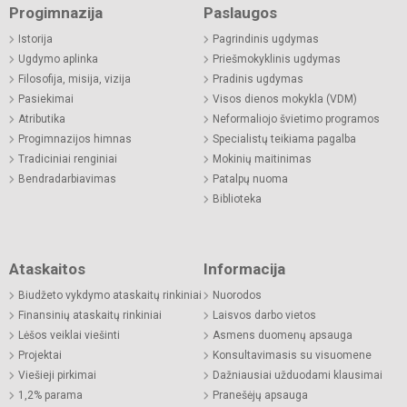
Progimnazija
Paslaugos
Istorija
Pagrindinis ugdymas
Ugdymo aplinka
Priešmokyklinis ugdymas
Filosofija, misija, vizija
Pradinis ugdymas
Pasiekimai
Visos dienos mokykla (VDM)
Atributika
Neformaliojo švietimo programos
Progimnazijos himnas
Specialistų teikiama pagalba
Tradiciniai renginiai
Mokinių maitinimas
Bendradarbiavimas
Patalpų nuoma
Biblioteka
Ataskaitos
Informacija
Biudžeto vykdymo ataskaitų rinkiniai
Nuorodos
Finansinių ataskaitų rinkiniai
Laisvos darbo vietos
Lėšos veiklai viešinti
Asmens duomenų apsauga
Projektai
Konsultavimasis su visuomene
Viešieji pirkimai
Dažniausiai užduodami klausimai
1,2% parama
Pranešėjų apsauga