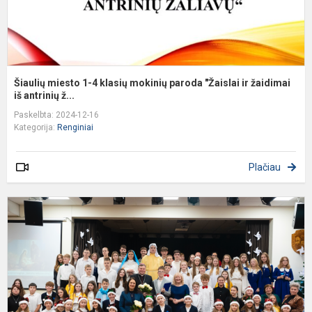
ir
ž
Šiaulių miesto 1-4 klasių mokinių paroda "Žaislai ir žaidimai
iš antrinių ž...
Paskelbta: 2024-12-16
Kategorija:
Renginiai
Plačiau
Š
D
p
–
a
r
,