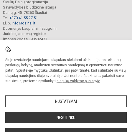
Šiaulių Dainų progimnazija
Savivaldybės biudžetinė įstaiga
Dainų g. 45, 78260 Šiauliai
Tel.
+370 41 55 27 51
El. p.
info@dainai.lt
Duomenys kaupiami ir saugomi
Juridinių asmenų registre
Įmonės kodas 190532477
Šioje svetainėje naudojame slapukus siekdami užtikrinti jums teikiamų
© 2023. Šiaulių Dainų progimnazija. Visos teisės saugomos.
Kopijuoti turinį be raštiško gimnazijos sutikimo griežtai draudžiama.
paslaugų kokybę, analizuoti svetainės naudojimą ir optimizuoti naršymo
patirtį. Spustelėję mygtuką „Sutinku“, jūs patvirtinate, kad sutinkate su visų
Prieinamumo paraiška
Slapukų politika
slapukų naudojimu šioje svetainėje. Jei norite atšaukti arba pakeisti savo
sutikimus, prašome apsilankyti
slapukų valdymo puslapyje
.
Sumanus būdas atnaujinti
mokyklos interneto
svetainę
NUSTATYMAI
NESUTINKU