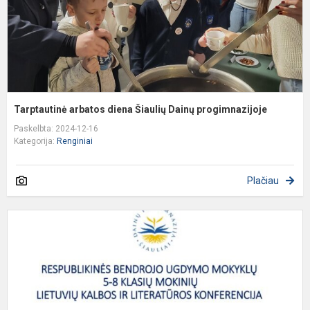
Tarptautinė arbatos diena Šiaulių Dainų progimnazijoje
Paskelbta: 2024-12-16
Kategorija:
Renginiai
Plačiau
R
b
u
m
5
8