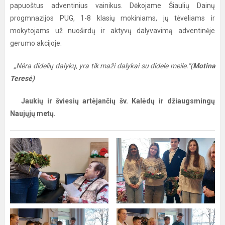
papuoštus adventinius vainikus. Dėkojame Šiaulių Dainų
progmnazijos PUG, 1-8 klasių mokiniams, jų tėveliams ir
mokytojams už nuoširdų ir aktyvų dalyvavimą adventinėje
gerumo akcijoje.
„Nėra didelių dalykų, yra tik maži dalykai su didele meile.“(
Motina
Teresė)
Jaukių ir šviesių artėjančių šv. Kalėdų ir džiaugsmingų
Naujųjų metų.