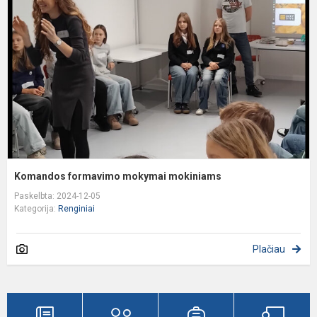
m
m
Komandos formavimo mokymai mokiniams
Paskelbta: 2024-12-05
Kategorija:
Renginiai
Plačiau