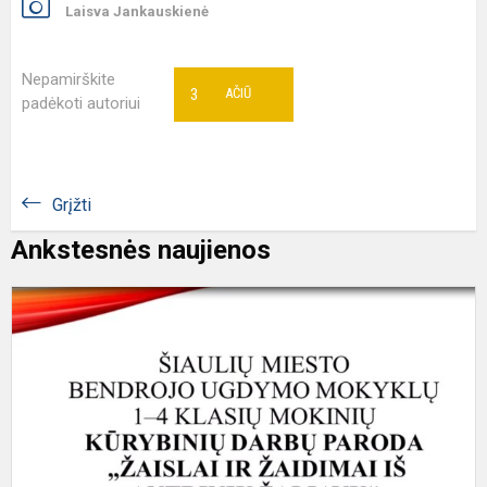
Laisva Jankauskienė
Nepamirškite
3
AČIŪ
padėkoti autoriui
Grįžti
Ankstesnės naujienos
Š
m
1
4
k
m
p
"