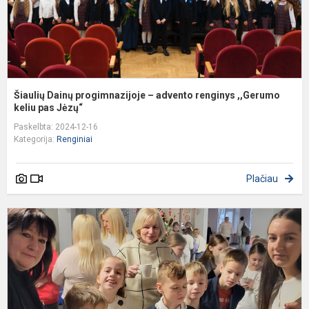
k.
Šiaulių Dainų progimnazijoje – advento renginys ,,Gerumo
keliu pas Jėzų“
Paskelbta: 2024-12-16
Kategorija:
Renginiai
Plačiau
T
a
d
Š
D
p