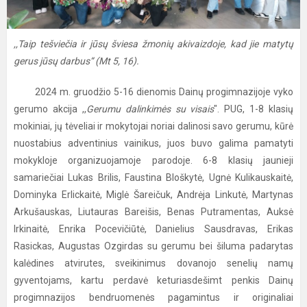
,,Taip tešviečia ir jūsų šviesa žmonių akivaizdoje, kad jie matytų
gerus jūsų darbus“ (Mt 5, 16).
2024 m. gruodžio 5-16 dienomis Dainų progimnazijoje vyko
gerumo akcija ,,
Gerumu dalinkimės su visais
". PUG, 1-8 klasių
mokiniai, jų tėveliai ir mokytojai noriai dalinosi savo gerumu, kūrė
nuostabius adventinius vainikus, juos buvo galima pamatyti
mokykloje organizuojamoje parodoje. 6-8 klasių jaunieji
samariečiai Lukas Brilis, Faustina Bloškytė, Ugnė Kulikauskaitė,
Dominyka Erlickaitė, Miglė Šareičuk, Andrėja Linkutė, Martynas
Arkušauskas, Liutauras Bareišis, Benas Putramentas, Auksė
Irkinaitė, Enrika Pocevičiūtė, Danielius Sausdravas, Erikas
Rasickas, Augustas Ozgirdas su gerumu bei šiluma padarytas
kalėdines atvirutes, sveikinimus dovanojo senelių namų
gyventojams, kartu perdavė keturiasdešimt penkis Dainų
progimnazijos bendruomenės pagamintus ir originaliai