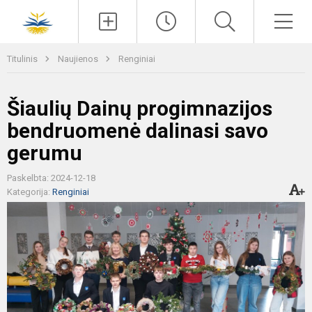
Paieška
Men
Titulinis
Naujienos
Renginiai
Šiaulių Dainų progimnazijos
bendruomenė dalinasi savo
gerumu
Paskelbta: 2024-12-18
Kategorija:
Renginiai