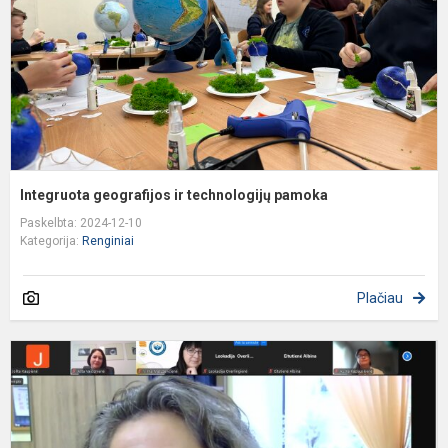
Integruota geografijos ir technologijų pamoka
Paskelbta: 2024-12-10
Kategorija:
Renginiai
Plačiau
R
u
k
m
n