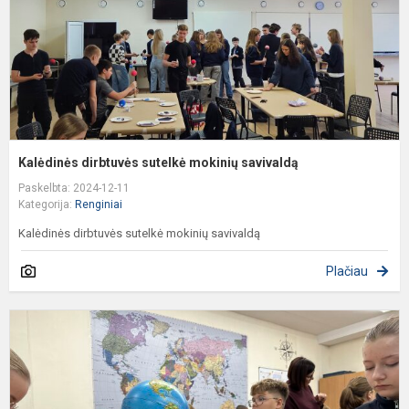
Kalėdinės dirbtuvės sutelkė mokinių savivaldą
Paskelbta: 2024-12-11
Kategorija:
Renginiai
Kalėdinės dirbtuvės sutelkė mokinių savivaldą
Plačiau
I
g
ir
t
p