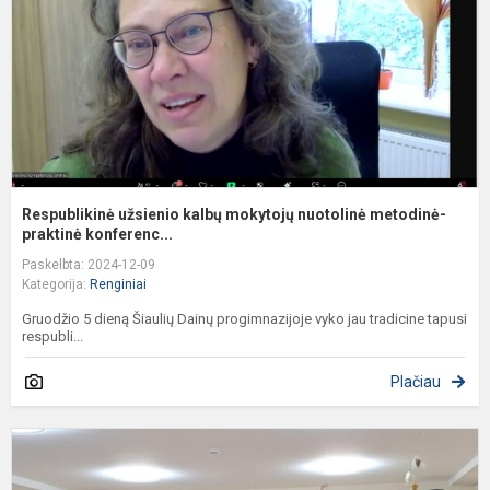
m
pr
Respublikinė užsienio kalbų mokytojų nuotolinė metodinė-
praktinė konferenc...
Paskelbta: 2024-12-09
Kategorija:
Renginiai
Gruodžio 5 dieną Šiaulių Dainų progimnazijoje vyko jau tradicine tapusi
respubli...
Plačiau
I
a