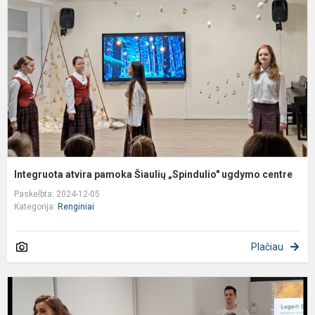
p
Š
„
u
c
Integruota atvira pamoka Šiaulių „Spindulio" ugdymo centre
Paskelbta: 2024-12-05
Kategorija:
Renginiai
Plačiau
K
f