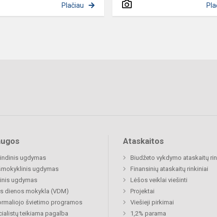
Plačiau
Pla
augos
Ataskaitos
indinis ugdymas
Biudžeto vykdymo ataskaitų rin
šmokyklinis ugdymas
Finansinių ataskaitų rinkiniai
inis ugdymas
Lėšos veiklai viešinti
s dienos mokykla (VDM)
Projektai
rmaliojo švietimo programos
Viešieji pirkimai
ialistų teikiama pagalba
1,2% parama