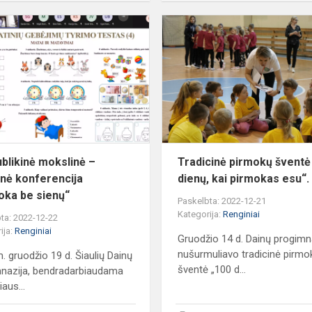
Respublikinė
mokslinė
–
praktinė
konferencija
„Pamoka
be
si...
blikinė mokslinė –
Tradicinė pirmokų šventė
inė konferencija
dienų, kai pirmokas esu“.
ka be sienų“
Paskelbta: 2022-12-21
Kategorija:
Renginiai
ta: 2022-12-22
ija:
Renginiai
Gruodžio 14 d. Dainų progimn
nušurmuliavo tradicinė pirmo
. gruodžio 19 d. Šiaulių Dainų
šventė „100 d...
nazija, bendradarbiaudama
iaus...