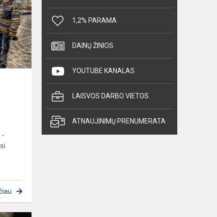
diena
,,Kalėdų
1,2% PARAMA
žvaigžė”
DAINŲ ŽINIOS
YOUTUBE KANALAS
LAISVOS DARBO VIETOS
ATNAUJINIMŲ PRENUMERATA
 -
si
čiau
Švenčių