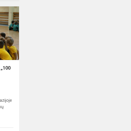
Tradicinė
pirmokų
šventė
„100
dienų,
kai
pirmokas
esu“.
 „100
azijoje
kų