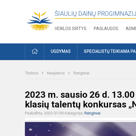
ŠIAULIŲ DAINŲ PROGIMNAZI
VEIKLOS SRITYS
PASLAUGOS
ADMI
PRADŽIA
UGDYMAS
SPECIALISTŲ TEIKIAMA P
Titulinis
Naujienos
Renginiai
2023 m. sausio 26 d. 13.00
klasių talentų konkursas 
Paskelbta: 2023-01-09
Kategorija:
Renginiai