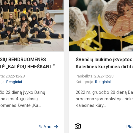
KLASIŲ
BENDRUOMENĖS
ŠVENTĖ
„KALĖDŲ
BEIEŠKANT“
ASIŲ BENDRUOMENĖS
Švenčių laukimo įkvėptos
TĖ „KALĖDŲ BEIEŠKANT“
Kalėdinės kūrybinės dirb
ta: 2022-12-28
Paskelbta: 2022-12-28
ija:
Renginiai
Kategorija:
Renginiai
io 22 dieną įvyko Dainų
2022 m. gruodžio 20 dieną Da
nazijos 4-ųjų klasių
progimnazijos mokytojai rinko
omenės šventė „Ka...
Kalėdines kūry...
Plačiau
Pla