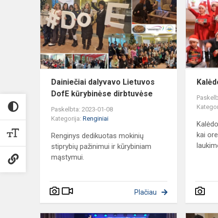
Lietuvos
DofE
kūrybinėse
dirbtuvėse
Dainiečiai dalyvavo Lietuvos
Kalėd
DofE kūrybinėse dirbtuvėse
Paskelb
Kategor
Paskelbta: 2023-01-08
Kategorija:
Renginiai
Kalėdo
kai or
Renginys dedikuotas mokinių
laukimo
stiprybių pažinimui ir kūrybiniam
mąstymui.
Plačiau
Kaukių