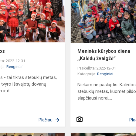
os
Meninės kūrybos diena
,,Kalėdų žvaigžė”
ta: 2022-12-31
ija:
Renginiai
Paskelbta: 2022-12-31
Kategorija:
Renginiai
s - tai tikras stebuklų metas,
e tvyro išsvajotų dovanų
Niekam ne paslaptis: Kalėdos
 ir d...
stebuklų metas, kuomet pildo
slapčiausi norai,...
Plačiau
Pla
4