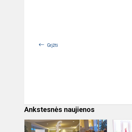
Grįžti
Ankstesnės naujienos
Dainiečiai
dalyvavo