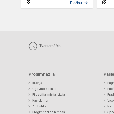
Plačiau
Tvarkaraščiai
Progimnazija
Pasl
Istorija
Pagr
Ugdymo aplinka
Prie
Filosofija, misija, vizija
Prad
Pasiekimai
Viso
Atributika
Nefo
Progimnazijos himnas
Spec