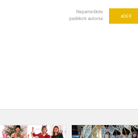
Nepamirškite
0
AČIŪ
padėkoti autoriui
Kalėdos