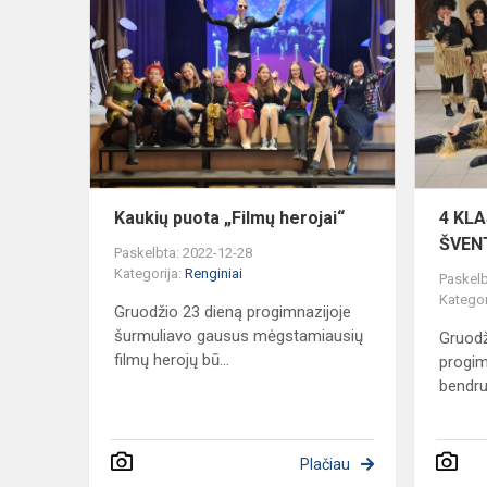
puota
„Filmų
herojai“
Kaukių puota „Filmų herojai“
4 KL
ŠVEN
Paskelbta: 2022-12-28
Kategorija:
Renginiai
Paskelb
Kategor
Gruodžio 23 dieną progimnazijoje
šurmuliavo gausus mėgstamiausių
Gruodž
filmų herojų bū...
progim
bendru
Plačiau