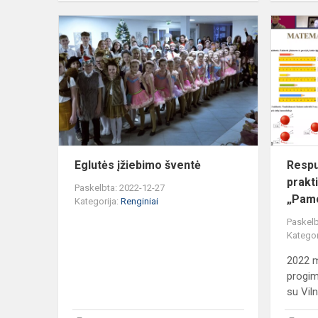
Eglutės
įžiebimo
šventė
Eglutės įžiebimo šventė
Respu
prakt
Paskelbta: 2022-12-27
„Pamo
Kategorija:
Renginiai
Paskelb
Kategor
2022 m
progim
su Viln