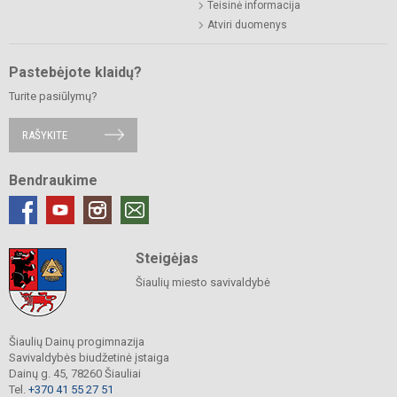
Teisinė informacija
Atviri duomenys
Pastebėjote klaidų?
Turite pasiūlymų?
RAŠYKITE
Bendraukime
Steigėjas
Šiaulių miesto savivaldybė
Šiaulių Dainų progimnazija
Savivaldybės biudžetinė įstaiga
Dainų g. 45, 78260 Šiauliai
Tel.
+370 41 55 27 51