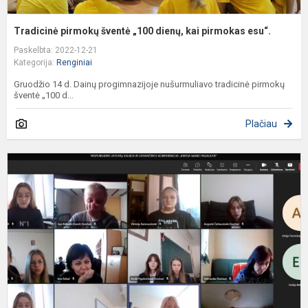
Tradicinė pirmokų šventė „100 dienų, kai pirmokas esu“.
Paskelbta: 2022-12-21
Kategorija:
Renginiai
Gruodžio 14 d. Dainų progimnazijoje nušurmuliavo tradicinė pirmokų
šventė „100 d...
Plačiau
R
b
u
m
5
8
k
m
k