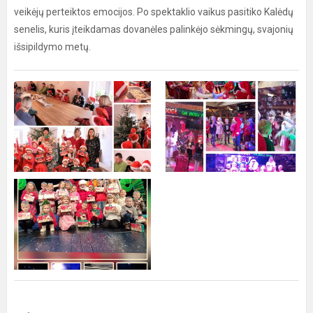
veikėjų perteiktos emocijos. Po spektaklio vaikus pasitiko Kalėdų
senelis, kuris įteikdamas dovanėles palinkėjo sėkmingų, svajonių
išsipildymo metų.