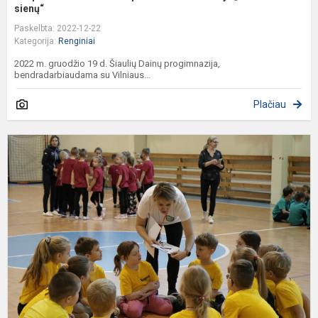
sienų“
Paskelbta: 2022-12-22
Kategorija:
Renginiai
2022 m. gruodžio 19 d. Šiaulių Dainų progimnazija,
bendradarbiaudama su Vilniaus...
Plačiau
T
p
š
„
d
k
p
e