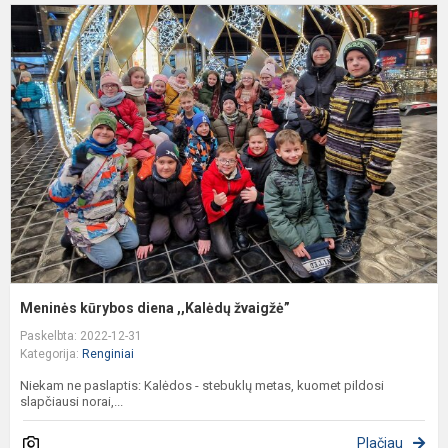
M
k
d
,
ž
Meninės kūrybos diena ,,Kalėdų žvaigžė”
Paskelbta: 2022-12-31
Kategorija:
Renginiai
Niekam ne paslaptis: Kalėdos - stebuklų metas, kuomet pildosi
slapčiausi norai,...
Plačiau