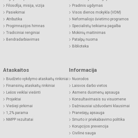
Filosofija, misija, vizija
Pradinis ugdymas
Pasiekimai
Visos dienos mokykla (VDM)
Atributika
Neformaliojo švietimo programos
Progimnazijos himnas
Specialistų teikiama pagalba
Tradiciniai renginiai
Mokinių maitinimas
Bendradarbiavimas
Patalpų nuoma
Biblioteka
Ataskaitos
Informacija
Biudžeto vykdymo ataskaitų rinkiniai
Nuorodos
Finansinių ataskaitų rinkiniai
Laisvos darbo vietos
Lėšos veiklai viešinti
Asmens duomenų apsauga
Projektai
Konsultavimasis su visuomene
Viešieji pirkimai
Dažniausiai užduodami klausimai
1,2% parama
Pranešėjų apsauga
NMPP rezultatai
Smurto ir priekabiavimo politika
Korupcijos prevencija
Civilinė sauga