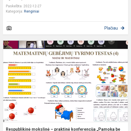
Paskelbta: 2022-12-27
Kategorija:
Renginiai
Plačiau
R
m
–
p
k
„
b
si
Respublikinė mokslinė – praktinė konferencija „Pamoka be