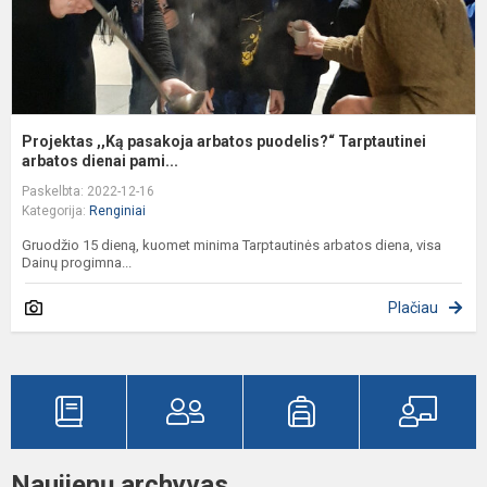
Projektas ,,Ką pasakoja arbatos puodelis?“ Tarptautinei
arbatos dienai pami...
Paskelbta: 2022-12-16
Kategorija:
Renginiai
Gruodžio 15 dieną, kuomet minima Tarptautinės arbatos diena, visa
Dainų progimna...
Plačiau
Naujienų archyvas