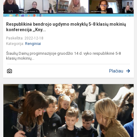
Respublikinė bendrojo ugdymo mokyklų 5-8 klasių mokinių
konferencija ,,Kny...
Paskelbta: 2022-12-18
Kategorija:
Renginiai
Šiaulių Dainų progimnazijoje gruodžio 14 d. vyko respublikinė 5-8
klasių mokinių...
Plačiau
P
,
p
a
p
T
ar