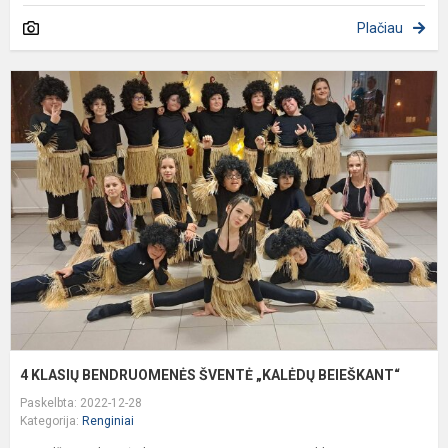
Plačiau
4
K
B
Š
„
B
4 KLASIŲ BENDRUOMENĖS ŠVENTĖ „KALĖDŲ BEIEŠKANT“
Paskelbta: 2022-12-28
Kategorija:
Renginiai