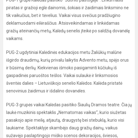
PUG-1 grupė Kalėdas pasitiko “Juonio pastogėje”. Linksmasis
piratas ir gražioji eglė dainomis, šokiais ir žaidimais linksmino ne
tik vaikučius, bet ir tėvelius. Vaikai visus svečius pradžiugino
deklamuodami eilėraščius. Atsisveikindamas ir linkėdamas
gražių ateinančių metų, Kalėdų senelis įteikė po saldžią dovanėlę
vaikams.
PUG-2 ugdytiniai Kalėdinės edukacijos metu Žaliūkių malūne
išgirdo draudimų, kurių privalu laikytis Advento metu, spėjo orus
ir būsimą derlių. Kiekvienas išmoko pasigaminti kūčiukų iš
gaspadinės paruoštos tešlos. Vaikai sulaukė ir linksmosios
šventės dalies – Lietuviškojo senelio Kalėdos. Kalėda pristatė
senovinius žaidimus ir išdalino dovanėles.
PUG-3 grupės vaikai Kalėdas pasitiko Šiaulių Dramos teatre. Čia jų
laukė muzikinis spektaklis „Nematomas vaikas“, kurio siužetas
pasakojo apie meilę, atjautą, draugystę bei stebuklą, kurio visi
laukiame. Spektaklyje skambėjo daug gražių dainų, vaikus
sužavėjo paslaptingojo miško scenos dekoracijos, šviesos,