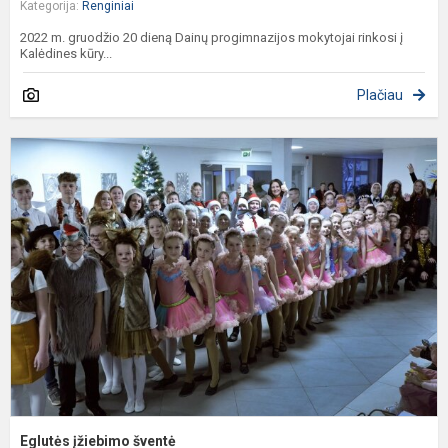
Kategorija:
Renginiai
2022 m. gruodžio 20 dieną Dainų progimnazijos mokytojai rinkosi į
Kalėdines kūry...
Plačiau
E
į
š
Eglutės įžiebimo šventė