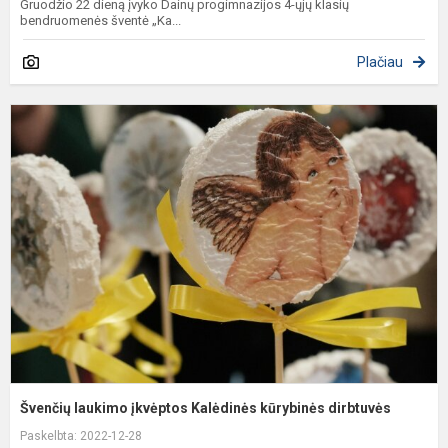
Gruodžio 22 dieną įvyko Dainų progimnazijos 4-ųjų klasių
bendruomenės šventė „Ka...
Plačiau
Š
l
į
K
k
d
Švenčių laukimo įkvėptos Kalėdinės kūrybinės dirbtuvės
Paskelbta: 2022-12-28