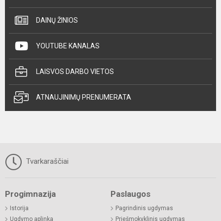
DAINŲ ŽINIOS
YOUTUBE KANALAS
LAISVOS DARBO VIETOS
ATNAUJINIMŲ PRENUMERATA
Tvarkaraščiai
Progimnazija
Paslaugos
Istorija
Pagrindinis ugdymas
Ugdymo aplinka
Priešmokyklinis ugdymas