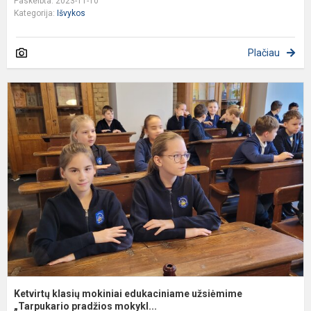
Paskelbta: 2023-11-10
Kategorija:
Išvykos
Plačiau
K
k
m
e
u
„
Ketvirtų klasių mokiniai edukaciniame užsiėmime
„Tarpukario pradžios mokykl...