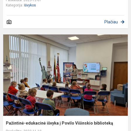
Paskelbta: 2023-12-07
Kategorija:
Išvykos
Plačiau
P
e
i
į
P
V
b
Pažintinė-edukacinė išvyka į Povilo Višinskio biblioteką