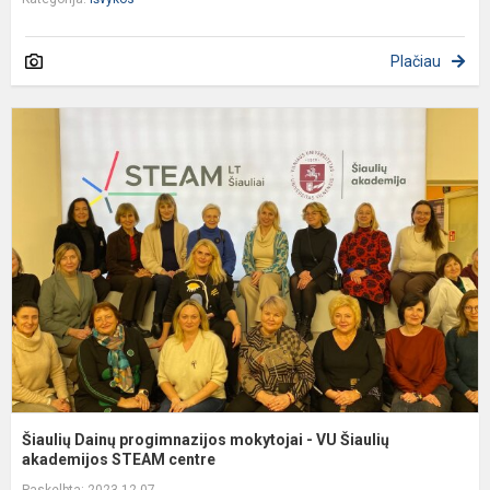
Plačiau
Š
D
p
m
-
V
Š
a
Šiaulių Dainų progimnazijos mokytojai - VU Šiaulių
akademijos STEAM centre