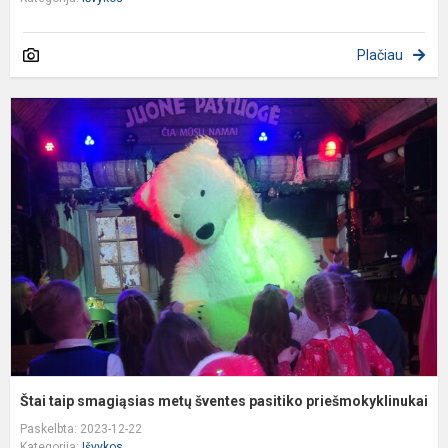
Plačiau
Š
t
s
m
š
p
p
Štai taip smagiąsias metų šventes pasitiko priešmokyklinukai
Paskelbta: 2023-12-22
Kategorija:
Išvykos