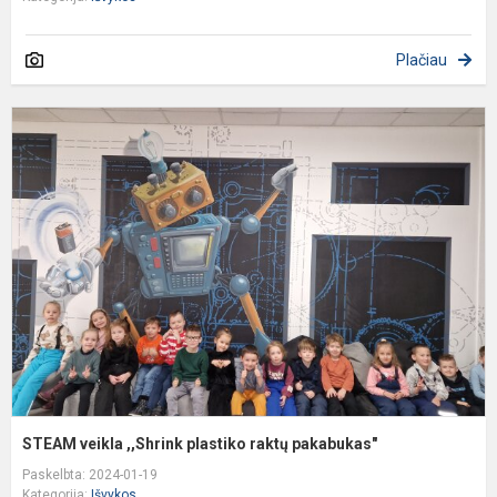
Plačiau
S
v
,
p
r
p
STEAM veikla ,,Shrink plastiko raktų pakabukas"
Paskelbta: 2024-01-19
Kategorija:
Išvykos