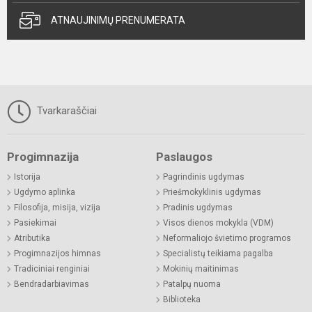
ATNAUJINIMŲ PRENUMERATA
Tvarkaraščiai
Progimnazija
Paslaugos
Istorija
Pagrindinis ugdymas
Ugdymo aplinka
Priešmokyklinis ugdymas
Filosofija, misija, vizija
Pradinis ugdymas
Pasiekimai
Visos dienos mokykla (VDM)
Atributika
Neformaliojo švietimo programos
Progimnazijos himnas
Specialistų teikiama pagalba
Tradiciniai renginiai
Mokinių maitinimas
Bendradarbiavimas
Patalpų nuoma
Biblioteka