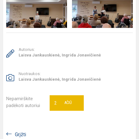
Autorius:
Laisva Jankauskienė, Ingrida Jonavičienė
Nuotraukos:
Laisva Jankauskienė, Ingrida Jonavičienė
Nepamirškite
2
AČIŪ
padėkoti autoriui
Grįžti