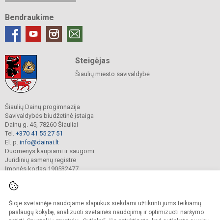
Bendraukime
Steigėjas
Šiaulių miesto savivaldybė
Šiaulių Dainų progimnazija
Savivaldybės biudžetinė įstaiga
Dainų g. 45, 78260 Šiauliai
Tel.
+370 41 55 27 51
El. p.
info@dainai.lt
Duomenys kaupiami ir saugomi
Juridinių asmenų registre
Įmonės kodas 190532477
Šioje svetainėje naudojame slapukus siekdami užtikrinti jums teikiamų
© 2023. Šiaulių Dainų progimnazija. Visos teisės saugomos.
Kopijuoti turinį be raštiško gimnazijos sutikimo griežtai draudžiama.
paslaugų kokybę, analizuoti svetainės naudojimą ir optimizuoti naršymo