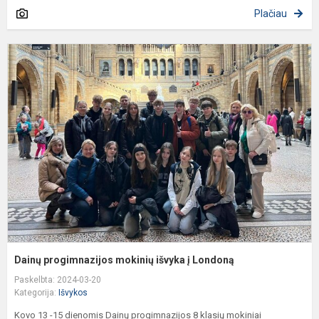
Plačiau
D
p
m
i
į
L
Dainų progimnazijos mokinių išvyka į Londoną
Paskelbta: 2024-03-20
Kategorija:
Išvykos
Kovo 13 -15 dienomis Dainų progimnazijos 8 klasių mokiniai