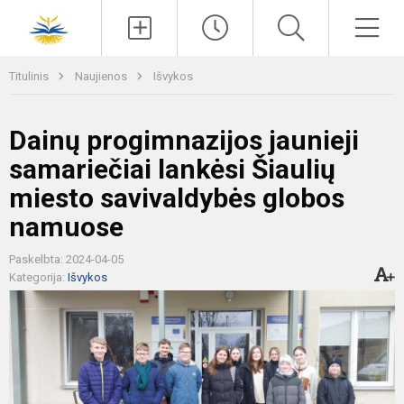
Paieška
Men
Titulinis
Naujienos
Išvykos
Dainų progimnazijos jaunieji
samariečiai lankėsi Šiaulių
miesto savivaldybės globos
namuose
Paskelbta: 2024-04-05
Kategorija:
Išvykos