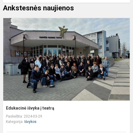
Ankstesnės naujienos
E
i
į
t
Edukacinė išvyka į teatrą
Paskelbta: 2024-03-29
Kategorija:
Išvykos