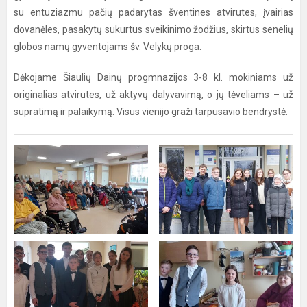
su entuziazmu pačių padarytas šventines atvirutes, įvairias
dovanėles, pasakytų sukurtus sveikinimo žodžius, skirtus senelių
globos namų gyventojams šv. Velykų proga.
Dėkojame Šiaulių Dainų progmnazijos 3-8 kl. mokiniams už
originalias atvirutes, už aktyvų dalyvavimą, o jų tėveliams – už
supratimą ir palaikymą. Visus vienijo graži tarpusavio bendrystė.