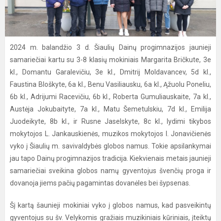
2024 m. balandžio 3 d. Šiaulių Dainų progimnazijos jaunieji
samariečiai kartu su 3-8 klasių mokiniais Margarita Bričkute, 3e
kl., Domantu Garalevičiu, 3e kl., Dmitrij Moldavancev, 5d kl.,
Faustina Bloškyte, 6a kl., Benu Vasiliausku, 6a kl., Ąžuolu Poneliu,
6b kl., Adrijumi Racevičiu, 6b kl., Roberta Gumuliauskaite, 7a kl.,
Austėja Jokubaityte, 7a kl., Matu Šemetulskiu, 7d kl., Emilija
Juodeikyte, 8b kl., ir Rusne Jaselskyte, 8c kl., lydimi tikybos
mokytojos L. Jankauskienės, muzikos mokytojos I. Jonavičienės
vyko į Šiaulių m. savivaldybės globos namus. Tokie apsilankymai
jau tapo Dainų progimnazijos tradicija. Kiekvienais metais jaunieji
samariečiai sveikina globos namų gyventojus švenčių proga ir
dovanoja jiems pačių pagamintas dovanėles bei šypsenas.
Šį kartą šaunieji mokiniai vyko į globos namus, kad pasveikintų
gyventojus su šv. Velykomis gražiais muzikiniais kūriniais, įteiktų