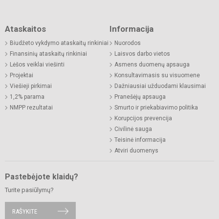
Ataskaitos
Informacija
Biudžeto vykdymo ataskaitų rinkiniai
Nuorodos
Finansinių ataskaitų rinkiniai
Laisvos darbo vietos
Lėšos veiklai viešinti
Asmens duomenų apsauga
Projektai
Konsultavimasis su visuomene
Viešieji pirkimai
Dažniausiai užduodami klausimai
1,2% parama
Pranešėjų apsauga
NMPP rezultatai
Smurto ir priekabiavimo politika
Korupcijos prevencija
Civilinė sauga
Teisinė informacija
Atviri duomenys
Pastebėjote klaidų?
Turite pasiūlymų?
RAŠYKITE