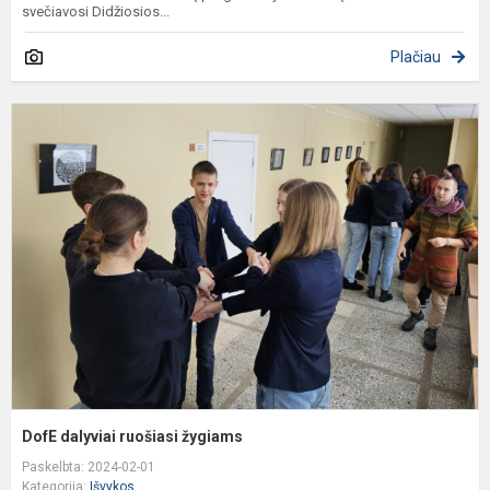
svečiavosi Didžiosios...
Plačiau
D
d
r
ž
DofE dalyviai ruošiasi žygiams
Paskelbta: 2024-02-01
Kategorija:
Išvykos