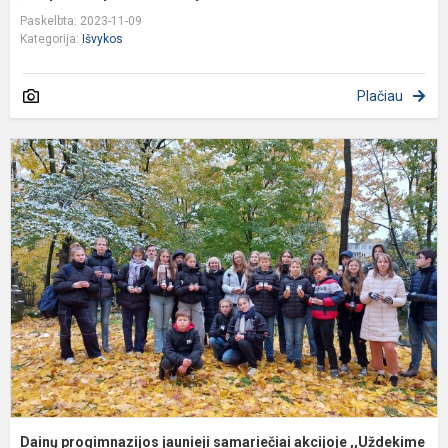
Paskelbta: 2023-11-09
Kategorija:
Išvykos
Plačiau
D
p
j
s
a
,
Dainų progimnazijos jaunieji samariečiai akcijoje ,,Uždekime