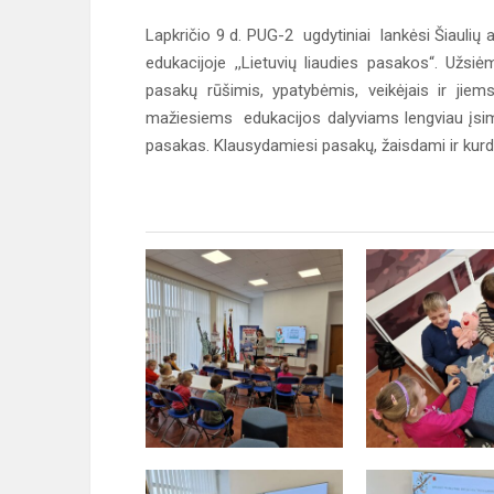
Lapkričio 9 d. PUG-2 ugdytiniai lankėsi Šiaulių a
edukacijoje ,,Lietuvių liaudies pasakos“. Už
pasakų rūšimis, ypatybėmis, veikėjais ir jie
mažiesiems edukacijos dalyviams lengviau įsiminti
pasakas. Klausydamiesi pasakų, žaisdami ir kurda