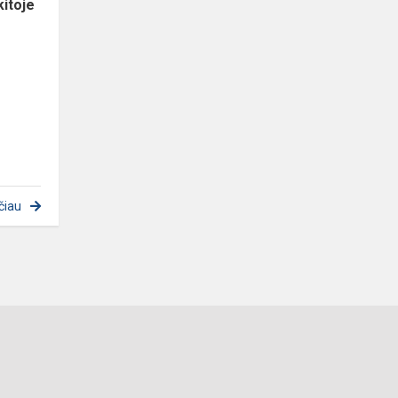
kitoje
čiau