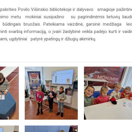
pskrities Povilo Višinskio bibliotekoje ir dalyvavo smagioje pažintin
siėmimo metu mokiniai susipažino su pagrindinėmis lietuvių liaud
ms būdingais bruožais. Pateikiama vaizdinė, garsinė medžiaga le
 svarbią informaciją, o įvairi žaidybinė veikla padėjo kurti ir vaidi
mi, ugdytiniai patyrė ypatingų ir džiugių akimirkų.