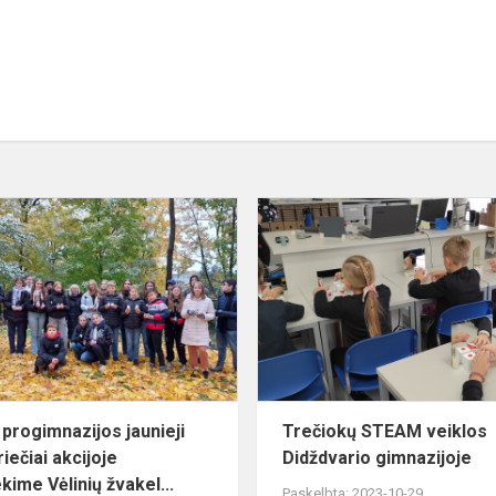
Dainų
progimnazijos
jaunieji
me
samariečiai
akcijoje
.
,,Uždekim...
 progimnazijos jaunieji
Trečiokų STEAM veiklos
iečiai akcijoje
Didždvario gimnazijoje
kime Vėlinių žvakel...
Paskelbta: 2023-10-29