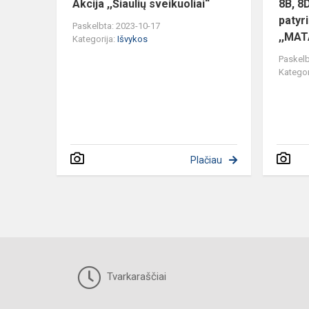
Akcija ,,Šiaulių sveikuoliai“
8B, 8D
patyr
Paskelbta: 2023-10-17
,,MATA
Kategorija:
Išvykos
Paskelb
Kategor
Plačiau
Tvarkaraščiai