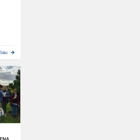
čiau
5
KLASIŲ
MOKINIŲ
PATYRIMINIO
UGDYMO
DIENA
PANEVĖŽYJE
IENA