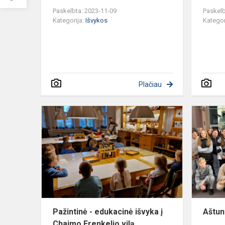
Paskelbta: 2023-11-09
Paskelb
Kategorija:
Išvykos
Kategor
Plačiau
Pažintinė
-
edukacinė
išvyka
į
Chaimo
Frenkelio
vilą
Pažintinė - edukacinė išvyka į
Aštun
Chaimo Frenkelio vilą