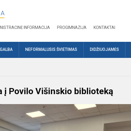
JA
NISTRACINĖ INFORMACIJA
PROGIMNAZIJA
KONTAKTAI
AGALBA
NEFORMALUSIS ŠVIETIMAS
DIDŽIUOJAMĖS
į Povilo Višinskio biblioteką