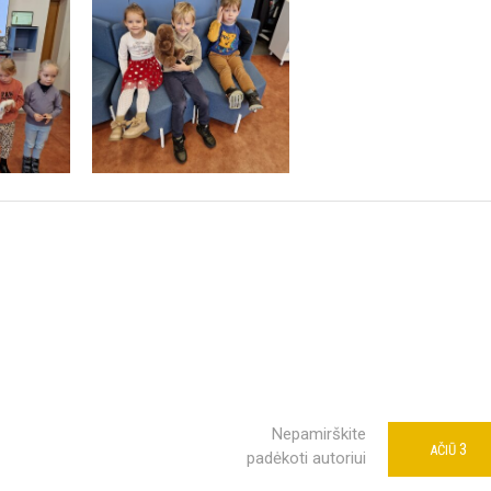
Nepamirškite
3
AČIŪ
padėkoti autoriui