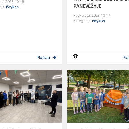
ta: 2023-10-18
PANEVĖŽYJE
ija:
Išvykos
Paskelbta: 2023-10-17
Kategorija:
Išvykos
Plačiau
Pla
8B,
8D,
8E
klasių
mokiniai
patyriminio
ugdymo
dienoje
,,MAT...