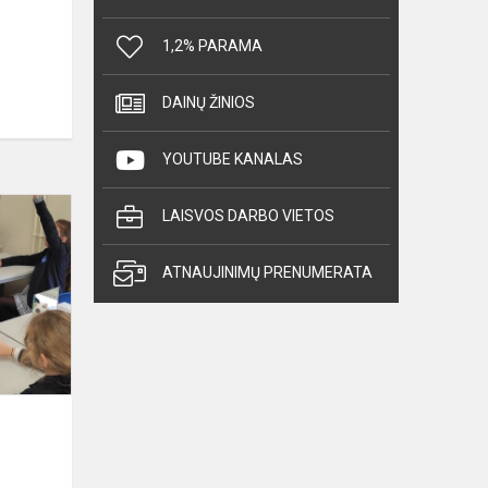
1,2% PARAMA
DAINŲ ŽINIOS
YOUTUBE KANALAS
Trečiokų
LAISVOS DARBO VIETOS
STEAM
veiklos
ATNAUJINIMŲ PRENUMERATA
Didždvario
gimnazijoje