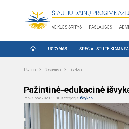
ŠIAULIŲ DAINŲ PROGIMNAZI
VEIKLOS SRITYS
PASLAUGOS
ADMI
PRADŽIA
UGDYMAS
SPECIALISTŲ TEIKIAMA P
Titulinis
Naujienos
Išvykos
Pažintinė-edukacinė išvyka 
Paskelbta: 2023-11-10
Kategorija:
Išvykos