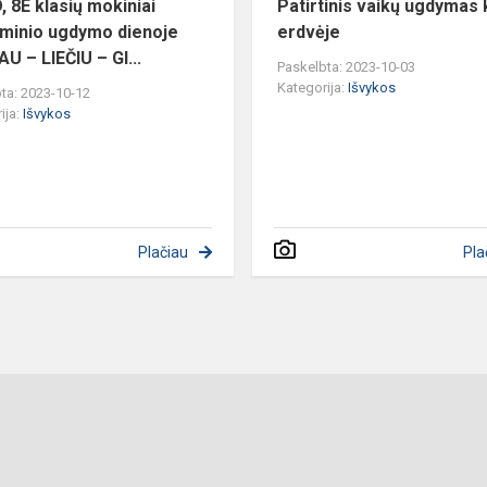
, 8E klasių mokiniai
Patirtinis vaikų ugdymas 
iminio ugdymo dienoje
erdvėje
U – LIEČIU – GI...
Paskelbta: 2023-10-03
Kategorija:
Išvykos
ta: 2023-10-12
ija:
Išvykos
Plačiau
Pla