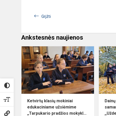
Grįžti
Ankstesnės naujienos
Ketvirtų
klasių
mokiniai
edukacinia
užsiėmime
„Tarpukario..
Ketvirtų klasių mokiniai
Dainų
edukaciniame užsiėmime
samar
„Tarpukario pradžios mokykl...
,,Užde