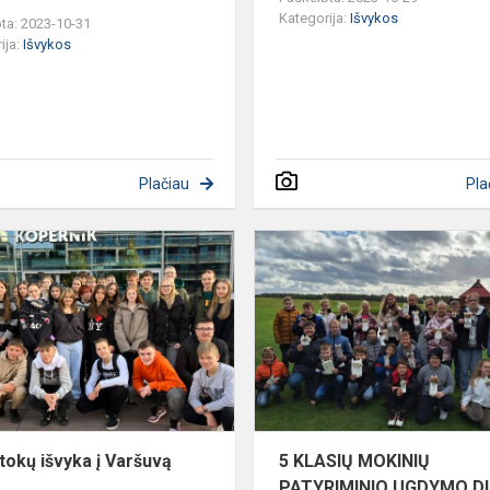
Kategorija:
Išvykos
ta: 2023-10-31
ija:
Išvykos
Plačiau
Pla
Aštuntokų
išvyka
į
Varšuvą
tokų išvyka į Varšuvą
5 KLASIŲ MOKINIŲ
PATYRIMINIO UGDYMO D