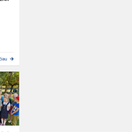
čiau
Patirtinis
vaikų
ugdymas
kitoje
erdvėje