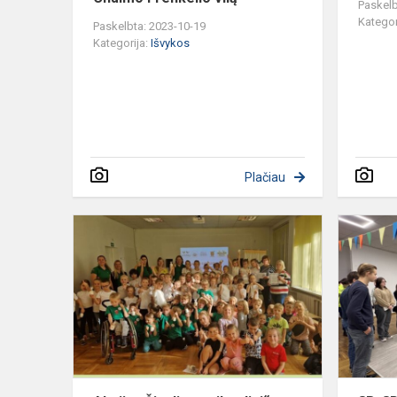
Paskelb
Kategor
Paskelbta: 2023-10-19
Kategorija:
Išvykos
Plačiau
Akcija
,,Šiaulių
sveikuoliai“