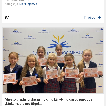
Kategorija:
Didžiuojamės
Plačiau
M
p
k
m
k
d
p
„L
Miesto pradinių klasių mokinių kūrybinių darbų parodos
„Linksmasis moliūgėl...