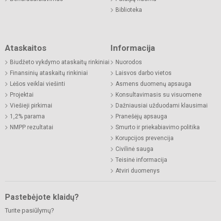
Biblioteka
Ataskaitos
Informacija
Biudžeto vykdymo ataskaitų rinkiniai
Nuorodos
Finansinių ataskaitų rinkiniai
Laisvos darbo vietos
Lėšos veiklai viešinti
Asmens duomenų apsauga
Projektai
Konsultavimasis su visuomene
Viešieji pirkimai
Dažniausiai užduodami klausimai
1,2% parama
Pranešėjų apsauga
NMPP rezultatai
Smurto ir priekabiavimo politika
Korupcijos prevencija
Civilinė sauga
Teisinė informacija
Atviri duomenys
Pastebėjote klaidų?
Turite pasiūlymų?