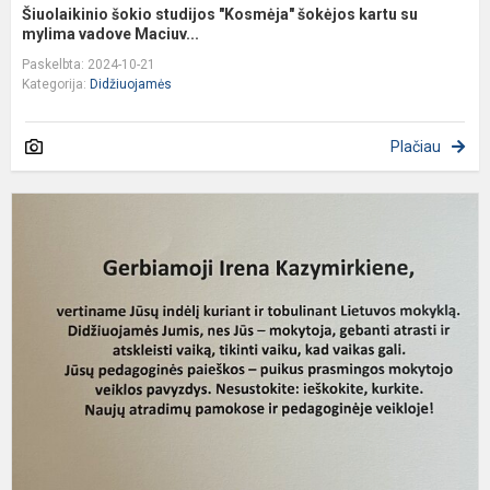
Šiuolaikinio šokio studijos "Kosmėja" šokėjos kartu su
mylima vadove Maciuv...
Paskelbta: 2024-10-21
Kategorija:
Didžiuojamės
Plačiau
D
ir
d
m
m
I
K