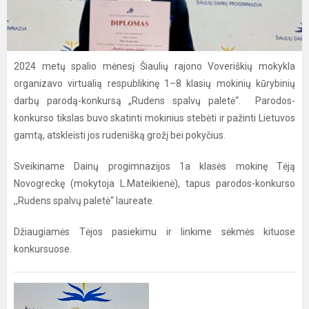
2024 metų spalio mėnesį Šiaulių rajono Voveriškių mokykla
organizavo virtualią respublikinę 1–8 klasių mokinių kūrybinių
darbų parodą-konkursą „Rudens spalvų paletė“. Parodos-
konkurso tikslas buvo skatinti mokinius stebėti ir pažinti Lietuvos
gamtą, atskleisti jos rudenišką grožį bei pokyčius.
Sveikiname Dainų progimnazijos 1a klasės mokinę Tėją
Novogreckę (mokytoja L.Mateikienė), tapus parodos-konkurso
,,Rudens spalvų paletė“ laureate.
Džiaugiamės Tėjos pasiekimu ir linkime sėkmės kituose
konkursuose.