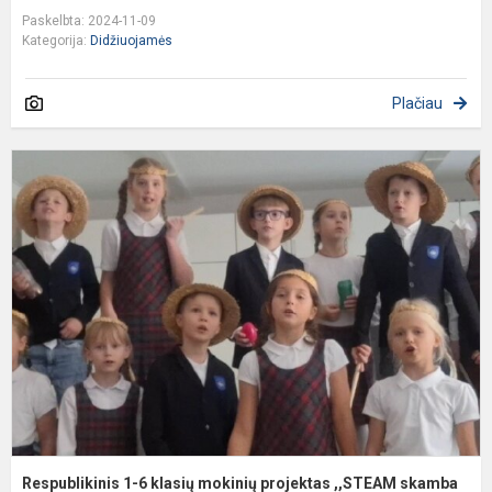
Paskelbta: 2024-11-09
Kategorija:
Didžiuojamės
Plačiau
R
1
6
k
m
p
,
s
l..
Respublikinis 1-6 klasių mokinių projektas ,,STEAM skamba