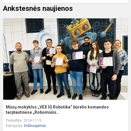
Ankstesnės naujienos
M
m
„
I
R
b
k
ta
Mūsų mokyklos „VEX IQ Robotika“ būrelio komandos
tarptautinėse „Robomūšis...
Paskelbta: 2024-11-15
Kategorija:
Didžiuojamės