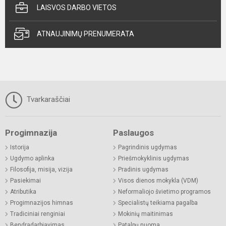
LAISVOS DARBO VIETOS
ATNAUJINIMŲ PRENUMERATA
Tvarkaraščiai
Progimnazija
Paslaugos
Istorija
Pagrindinis ugdymas
Ugdymo aplinka
Priešmokyklinis ugdymas
Filosofija, misija, vizija
Pradinis ugdymas
Pasiekimai
Visos dienos mokykla (VDM)
Atributika
Neformaliojo švietimo programos
Progimnazijos himnas
Specialistų teikiama pagalba
Tradiciniai renginiai
Mokinių maitinimas
Bendradarbiavimas
Patalpų nuoma