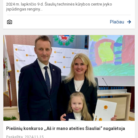
2024 m. lapkričio 9 d. Šiaulių techninės kūrybos centre įvyko
įspūdingas renginy...
Plačiau
P
k
,
ir
m
a
Š
n
Piešinių konkurso ,,Aš ir mano ateities Šiauliai“ nugalėtoja
Paskelbta: 2024-11-15