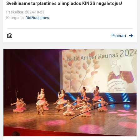
Sveikiname tarptautinės olimpiados KINGS nugalėtojus!
Paskelbta: 2024-10-23
Kategorija:
Didžiuojamės
Plačiau
Š
š
s
"
š
k
s
my