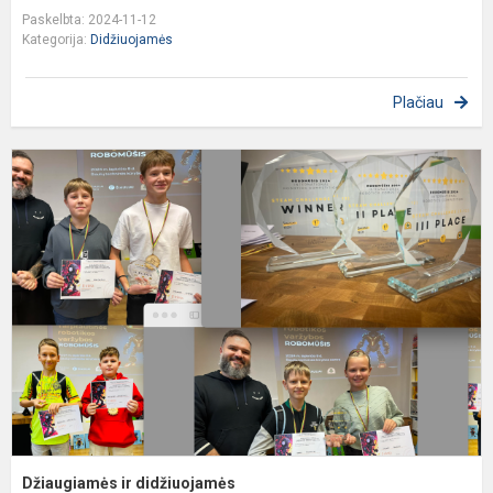
Paskelbta: 2024-11-12
Kategorija:
Didžiuojamės
Plačiau
D
ir
d
Džiaugiamės ir didžiuojamės