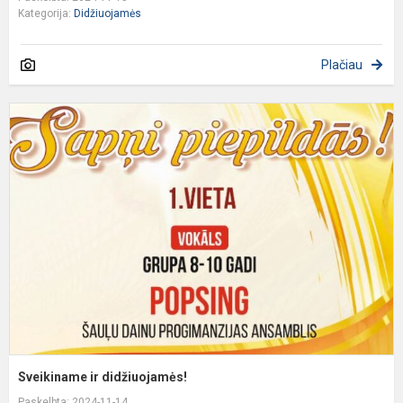
Kategorija:
Didžiuojamės
Plačiau
S
ir
d
Sveikiname ir didžiuojamės!
Paskelbta: 2024-11-14