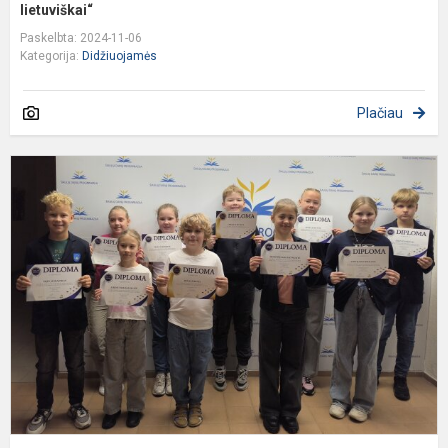
lietuviškai“
Paskelbta: 2024-11-06
Kategorija:
Didžiuojamės
Plačiau
S
t
o
K
n