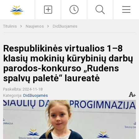
Paieška
Men
Titulinis
Naujienos
Didžiuojamės
Respublikinės virtualios 1–8
klasių mokinių kūrybinių darbų
parodos-konkurso „Rudens
spalvų paletė“ laureatė
Paskelbta: 2024-11-18
Kategorija:
Didžiuojamės