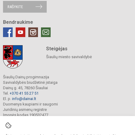
RAŠYKITE
Bendraukime
Steigėjas
Šiaulių miesto savivaldybė
Šiaulių Dainų progimnazija
Savivaldybės biudžetinė įstaiga
Dainų g. 45, 78260 Šiauliai
Tel.
+370 41 55 27 51
El. p.
info@dainai.lt
Duomenys kaupiami ir saugomi
Juridinių asmenų registre
Įmonės kodas 190532477