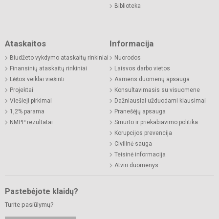
Biblioteka
Ataskaitos
Informacija
Biudžeto vykdymo ataskaitų rinkiniai
Nuorodos
Finansinių ataskaitų rinkiniai
Laisvos darbo vietos
Lėšos veiklai viešinti
Asmens duomenų apsauga
Projektai
Konsultavimasis su visuomene
Viešieji pirkimai
Dažniausiai užduodami klausimai
1,2% parama
Pranešėjų apsauga
NMPP rezultatai
Smurto ir priekabiavimo politika
Korupcijos prevencija
Civilinė sauga
Teisinė informacija
Atviri duomenys
Pastebėjote klaidų?
Turite pasiūlymų?