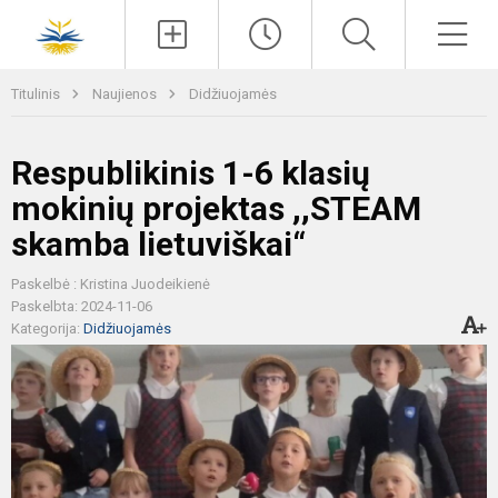
Paieška
Men
Titulinis
Naujienos
Didžiuojamės
Respublikinis 1-6 klasių
mokinių projektas ,,STEAM
skamba lietuviškai“
Paskelbė : Kristina Juodeikienė
Paskelbta: 2024-11-06
Kategorija:
Didžiuojamės