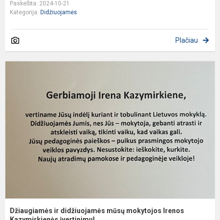
Paskelbta: 2024-10-21
Kategorija:
Didžiuojamės
Plačiau
D
ir
d
m
m
I
K
Džiaugiamės ir didžiuojamės mūsų mokytojos Irenos
Kazymirkienės įvertinimu!