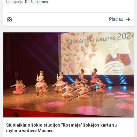
Kategorija:
Didžiuojamės
Plačiau
Š
š
s
"
š
k
s
my
Šiuolaikinio šokio studijos "Kosmėja" šokėjos kartu su
mylima vadove Maciuv...