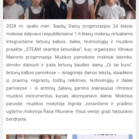
2024 m. spalio mėn. Šiaulių Dainų progimnazijos 2d klasės
mokiniai dalyvavo respublikiniame 1-6 klasių mokinių virtualiame
integruotame lietuvių kalbos, dailės, technologijų ir muzikos
projekte ,,STEAM skamba lietuviškai“, kurį organizavo Vilniaus
Maironio progimnazija. Muzikos pamokose mokiniai išsirinko,
išmoko dainuoti ir įrašė lietuvių liaudies dainą ,,Oi tai buvo“,
lietuvių kalbos pamokose – išnagrinėjo dainos tekstą, išsiaiškino
jo prasmę, neįprastų žodžių reikšmes, technologijų ir dailės
pamokose – iš antrinių žaliavų gamino įvairiausius ritminius
muzikos instrumentus, kuriais akompanavo dainai. Mokinius
paruošė: muzikos mokytoja Ingrida Jonavičienė ir pradinio
ugdymo mokytoja Rasa Viliuvienė. Visus vienijo graži tarpusavio
bendrystė.