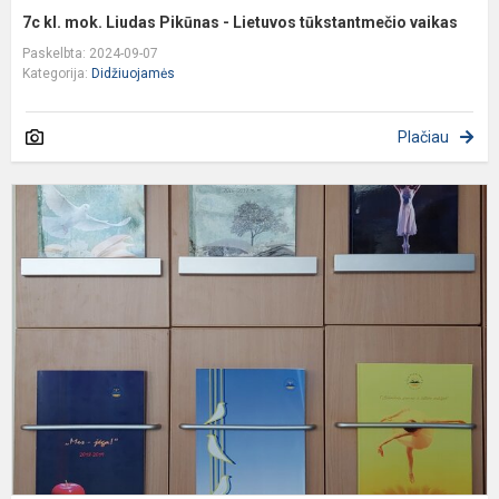
7c kl. mok. Liudas Pikūnas - Lietuvos tūkstantmečio vaikas
Paskelbta: 2024-09-07
Kategorija:
Didžiuojamės
Plačiau
M
i