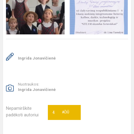
Ingrida Jonavičienė
Nuotraukos:
Ingrida Jonavičienė
Nepamirškite
4
AČIŪ
padėkoti autoriui