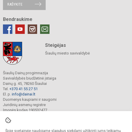
RAŠYKITE
Bendraukime
Steigėjas
Šiaulių miesto savivaldybė
Šiaulių Dainų progimnazija
Savivaldybės biudžetinė įstaiga
Dainų g. 45, 78260 Šiauliai
Tel.
+370 41 55 27 51
El. p.
info@dainai.lt
Duomenys kaupiami ir saugomi
Juridinių asmenų registre
Įmonės kodas 190532477
Šioje svetainėje naudojame slapukus siekdami užtikrinti jums teikiamų
© 2023. Šiaulių Dainų progimnazija. Visos teisės saugomos.