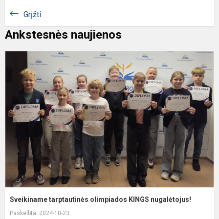
Grįžti
Ankstesnės naujienos
S
t
o
K
n
Sveikiname tarptautinės olimpiados KINGS nugalėtojus!
Paskelbta: 2024-10-23