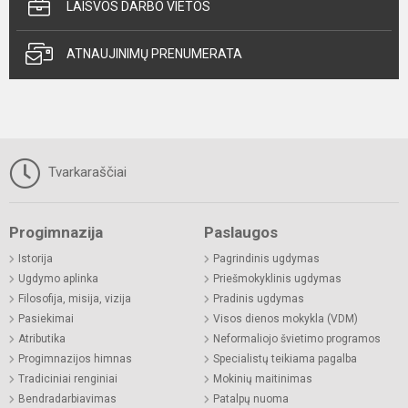
LAISVOS DARBO VIETOS
ATNAUJINIMŲ PRENUMERATA
Tvarkaraščiai
Progimnazija
Paslaugos
Istorija
Pagrindinis ugdymas
Ugdymo aplinka
Priešmokyklinis ugdymas
Filosofija, misija, vizija
Pradinis ugdymas
Pasiekimai
Visos dienos mokykla (VDM)
Atributika
Neformaliojo švietimo programos
Progimnazijos himnas
Specialistų teikiama pagalba
Tradiciniai renginiai
Mokinių maitinimas
Bendradarbiavimas
Patalpų nuoma