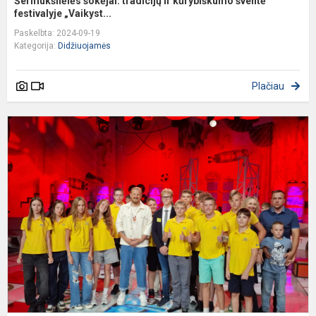
Šermukšnėlės šokėjai: tradicijų ir kūrybiškumo šventė
festivalyje „Vaikyst...
Paskelbta: 2024-09-19
Kategorija:
Didžiuojamės
Plačiau
7
kl
m
L
P
-
L
t
v