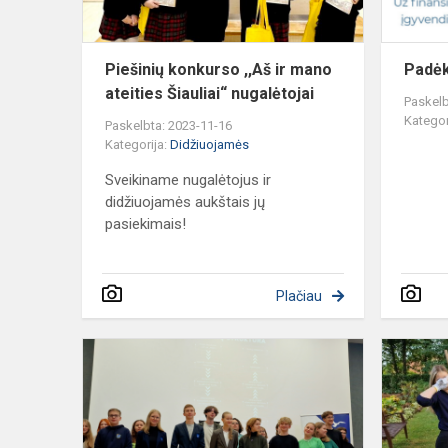
Šiauliai“
nugalėtoj...
Piešinių konkurso ,,Aš ir mano
Padė
ateities Šiauliai“ nugalėtojai
Paskelb
Kategor
Paskelbta: 2023-11-16
Kategorija:
Didžiuojamės
Sveikiname nugalėtojus ir
didžiuojamės aukštais jų
pasiekimais!
Plačiau
Dainiečiai
„politiniuos
debatuose