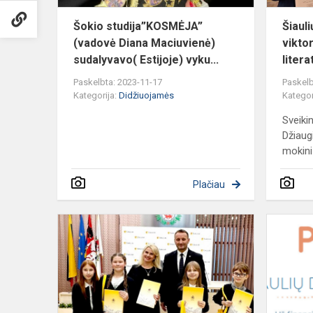
Šokio studija”KOSMĖJA”
Šiaul
(vadovė Diana Maciuvienė)
viktor
sudalyvavo( Estijoje) vyku...
litera
Paskelbta: 2023-11-17
Paskelb
Kategorija:
Didžiuojamės
Kategor
Sveiki
Džiaug
mokini
Plačiau
Piešinių
konkurso
,,Aš
ir
mano
ateities