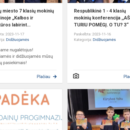
ir
lite...
ių miesto 7 klasių mokinių
Respublikinė 1 - 4 klasių
inoje „Kalbos ir
mokinių konferencija ,,A
tūros labirint...
TURIU POMĖGĮ. O TU? 3“
ta: 2023-11-17
Paskelbta: 2023-11-16
ija:
Didžiuojamės
Kategorija:
Didžiuojamės
name nugalėtojus!
iamės ir didžiuojamės mūsų
ų pasiekimais!
Plačiau
Pla
Padėka
bendruomenei