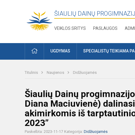
ŠIAULIŲ DAINŲ PROGIMNAZI
VEIKLOS SRITYS
PASLAUGOS
ADMI
PRADŽIA
UGDYMAS
SPECIALISTŲ TEIKIAMA P
Titulinis
Naujienos
Didžiuojamės
Šiaulių Dainų progimnazijo
Diana Maciuvienė) dalinas
akimirkomis iš tarptauti
2023”
Paskelbta: 2023-11-17
Kategorija:
Didžiuojamės