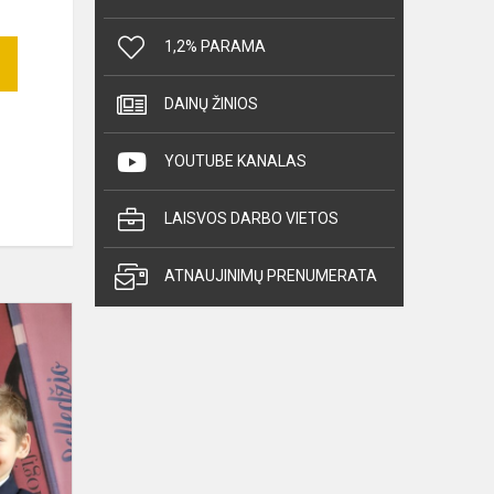
1,2% PARAMA
DAINŲ ŽINIOS
YOUTUBE KANALAS
LAISVOS DARBO VIETOS
ATNAUJINIMŲ PRENUMERATA
Respublikinė
1
-
4
klasių
mokinių
konferencija