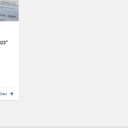
„Robomū...
023“
čiau