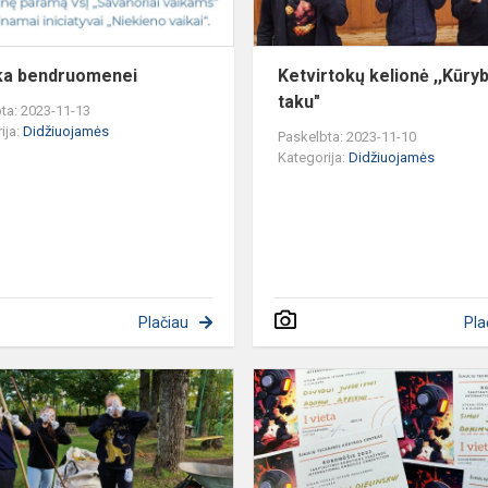
ka bendruomenei
Ketvirtokų kelionė ,,Kūry
taku"
ta: 2023-11-13
ija:
Didžiuojamės
Paskelbta: 2023-11-10
Kategorija:
Didžiuojamės
Plačiau
Pla
Dainiečių
e“
savanorystė
VUŠA
Botanikos
sode