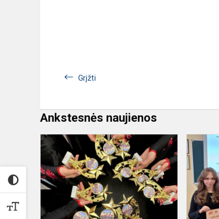
Grįžti
Ankstesnės naujienos
Šokio
studija”KO
(vadovė
Diana
Maciuvienė)
sudalyvavo..