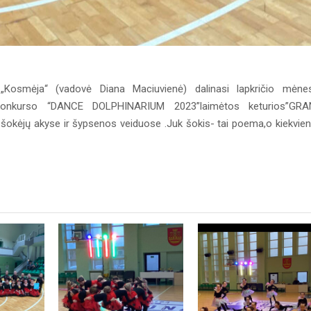
 „Kosmėja“ (vadovė Diana Maciuvienė) dalinasi lapkričio mėne
o konkurso “DANCE DOLPHINARIUM 2023”laimėtos keturios”GR
 šokėjų akyse ir šypsenos veiduose .Juk šokis- tai poema,o kiekvie