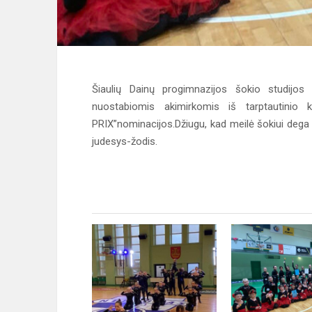
Šiaulių Dainų progimnazijos šokio studijos
nuostabiomis akimirkomis iš tarptautini
PRIX”nominacijos.Džiugu, kad meilė šokiui dega
judesys-žodis.