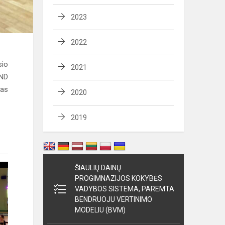
2023
2022
sio
2021
AND
nas
2020
2019
ŠIAULIŲ DAINŲ
PROGIMNAZIJOS KOKYBĖS
VADYBOS SISTEMA, PAREMTA
BENDRUOJU VERTINIMO
MODELIU (BVM)