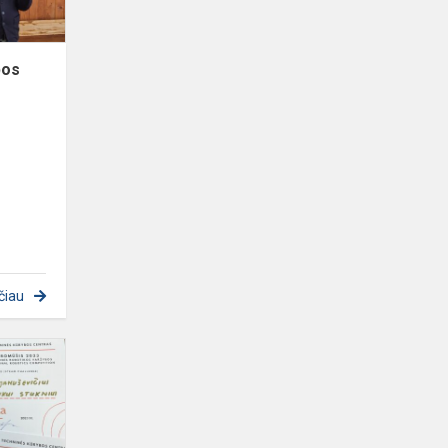
bos
čiau
Dainiečių
pergalė
tarptautinėse
robotikos
varžybose