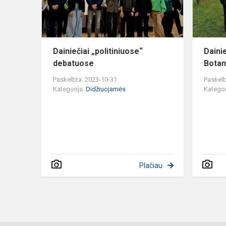
Dainiečiai „politiniuose“
Daini
debatuose
Botan
Paskelbta: 2023-10-31
Paskelb
Kategorija:
Didžiuojamės
Kategor
Plačiau