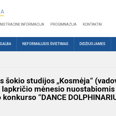
JA
NISTRACINĖ INFORMACIJA
PROGIMNAZIJA
KONTAKTAI
AGALBA
NEFORMALUSIS ŠVIETIMAS
DIDŽIUOJAMĖS
s šokio studijos „Kosmėja“ (vado
i lapkričio mėnesio nuostabiomis
nio konkurso “DANCE DOLPHINAR