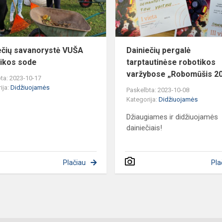
ečių savanorystė VUŠA
Dainiečių pergalė
ikos sode
tarptautinėse robotikos
varžybose „Robomūšis 2
ta: 2023-10-17
ija:
Didžiuojamės
Paskelbta: 2023-10-08
Kategorija:
Didžiuojamės
Džiaugiames ir didžiuojamės
dainiečiais!
Plačiau
Pla