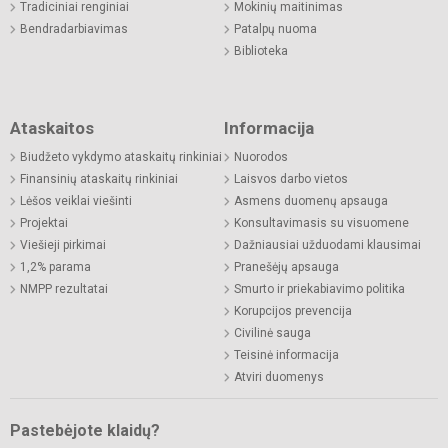
Tradiciniai renginiai
Mokinių maitinimas
Bendradarbiavimas
Patalpų nuoma
Biblioteka
Ataskaitos
Informacija
Biudžeto vykdymo ataskaitų rinkiniai
Nuorodos
Finansinių ataskaitų rinkiniai
Laisvos darbo vietos
Lėšos veiklai viešinti
Asmens duomenų apsauga
Projektai
Konsultavimasis su visuomene
Viešieji pirkimai
Dažniausiai užduodami klausimai
1,2% parama
Pranešėjų apsauga
NMPP rezultatai
Smurto ir priekabiavimo politika
Korupcijos prevencija
Civilinė sauga
Teisinė informacija
Atviri duomenys
Pastebėjote klaidų?