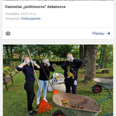
Dainiečiai „politiniuose“ debatuose
Paskelbta: 2023-10-31
Kategorija:
Didžiuojamės
Plačiau
D
s
V
B
s