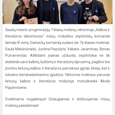
Šiaulių miesto progimnazijų 7 klasių mokinių viktorinoje „Kalbos ir
literatūros labirintuose“ mūsų mokyklos septintokų komanda
laimėjo III vietą. Dainiečių komandą sudarė šie 7a klasės mokiniai:
Saulė Mekšriūnaitė, Justina Piepolytė, Vakaris Jaraminas, Benas
Putramentas. Atlikdami įvairias užduotis, septintokai ne tik
atskleidė savo kalbinį, kultūrinį ir literatūrinį išprusimą, pagilino bei
įtvirtino lietuvių kalbos ir literatūros pamokose įgytas žinias, bet ir
tobulino bendradarbiavimo įgūdžius. Viktorinai mokinius paruošė
lietuvių kalbos ir literatūros mokytoja metodininkė Akvilė
Pigulevičienė.
Sveikiname nugalėtojus! Džiaugiamės ir didžiuojamės mūsų
mokinių pasiekimais!