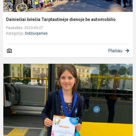
Dainiečiai šviečia Tarptautinėje dienoje be automobilio
Paskelbta: 2023-09-27
Kategorija:
Didžiuojamės
Plačiau
U
,
p
k
,
j
n