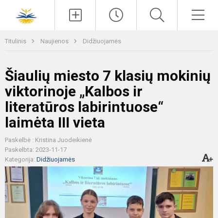
Paieška
Men
Titulinis
Naujienos
Didžiuojamės
Šiaulių miesto 7 klasių mokinių
viktorinoje „Kalbos ir
literatūros labirintuose“
laimėta III vieta
Paskelbė : Kristina Juodeikienė
Paskelbta: 2023-11-17
Kategorija:
Didžiuojamės