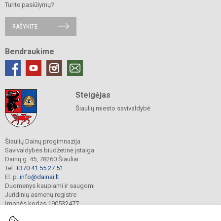
Turite pasiūlymų?
RAŠYKITE
Bendraukime
Steigėjas
Šiaulių miesto savivaldybė
Šiaulių Dainų progimnazija
Savivaldybės biudžetinė įstaiga
Dainų g. 45, 78260 Šiauliai
Tel.
+370 41 55 27 51
El. p.
info@dainai.lt
Duomenys kaupiami ir saugomi
Juridinių asmenų registre
Įmonės kodas 190532477