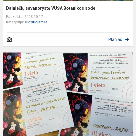
Dainiečių savanorystė VUŠA Botanikos sode
Paskelbta: 2023-10-17
Kategorija:
Didžiuojamės
Plačiau
D
p
t
r
v
„