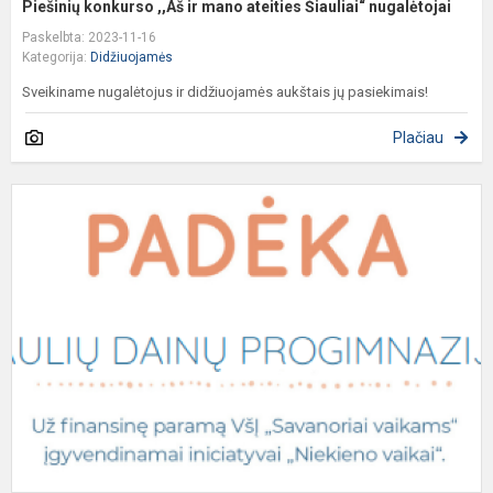
Piešinių konkurso ,,Aš ir mano ateities Šiauliai“ nugalėtojai
Paskelbta: 2023-11-16
Kategorija:
Didžiuojamės
Sveikiname nugalėtojus ir didžiuojamės aukštais jų pasiekimais!
Plačiau
P
b