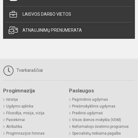
LAISVOS DARBO VIETOS
ATNAUJINIMŲ PRENUMERATA
Tvarkaraščiai
Progimnazija
Paslaugos
Istorija
Pagrindinis ugdymas
Ugdymo aplinka
Priešmokyklinis ugdymas
Filosofija, misija, vizija
Pradinis ugdymas
Pasiekimai
Visos dienos mokykla (VDM)
Atributika
Neformaliojo švietimo programos
Progimnazijos himnas
Specialistų teikiama pagalba