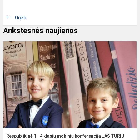
Grįžti
Ankstesnės naujienos
R
1
-
4
k
m
k
,
T
Respublikinė 1 - 4 klasių mokinių konferencija ,,AŠ TURIU