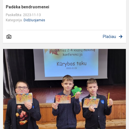
Padėka bendruomenei
Paskelbta: 2023-11-13
Kategorija:
Didžiuojamės
Plačiau
K
k
,
t