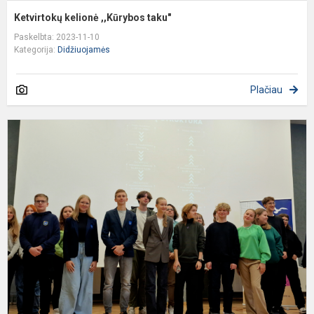
Ketvirtokų kelionė ,,Kūrybos taku"
Paskelbta: 2023-11-10
Kategorija:
Didžiuojamės
Plačiau
D
„
d