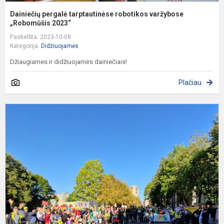
Dainiečių pergalė tarptautinėse robotikos varžybose
„Robomūšis 2023“
Paskelbta: 2023-10-08
Kategorija:
Didžiuojamės
Džiaugiames ir didžiuojamės dainiečiais!
Plačiau
D
š
T
d
b
a