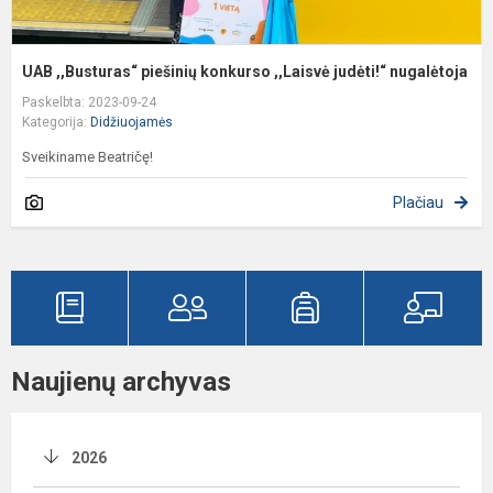
UAB ,,Busturas“ piešinių konkurso ,,Laisvė judėti!“ nugalėtoja
Paskelbta: 2023-09-24
Kategorija:
Didžiuojamės
Sveikiname Beatričę!
Plačiau
Naujienų archyvas
2026