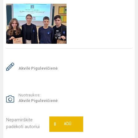
Akvilė Pigulevičienė
Nuotraukos:
Akvilė Pigulevičienė
Nepamirškite
8
AČIŪ
padėkoti autoriui