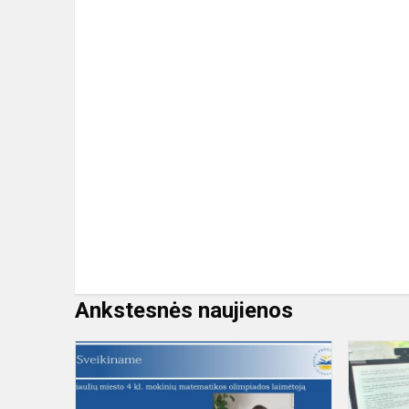
Ankstesnės naujienos
Sveikiname
ir
didžiuojamė