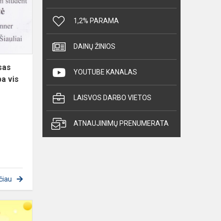
konkursas
,,Meilė
1,2% PARAMA
kaip
muzika
DAINŲ ŽINIOS
skamba
vis...
sas
YOUTUBE KANALAS
a vis
LAISVOS DARBO VIETOS
ATNAUJINIMŲ PRENUMERATA
čiau
Sveikiname!