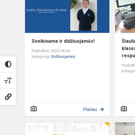
Sveikiname ir didžiuojamės!
Šiaul
klasė
Paskelbta: 2023-04-04
respub
Kategorija:
Didžiuojamės
Paskelb
Kategor
Plačiau
JAUNŲJŲ
DVIRAČIŲ