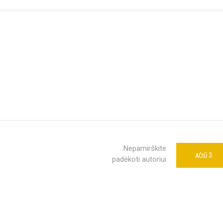
Nepamirškite
3
AČIŪ
padėkoti autoriui