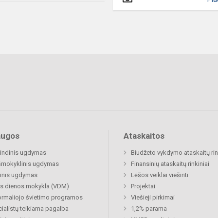
augos
Ataskaitos
indinis ugdymas
Biudžeto vykdymo ataskaitų rin
šmokyklinis ugdymas
Finansinių ataskaitų rinkiniai
inis ugdymas
Lėšos veiklai viešinti
s dienos mokykla (VDM)
Projektai
rmaliojo švietimo programos
Viešieji pirkimai
ialistų teikiama pagalba
1,2% parama