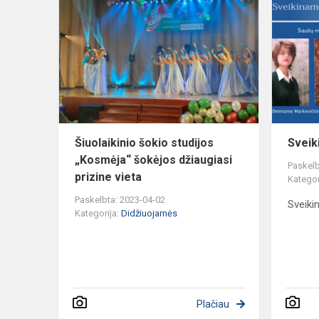
šokio
studijos
„Kosmėja“
šokėjos
džiaugiasi
pr...
Šiuolaikinio šokio studijos
Sveik
„Kosmėja“ šokėjos džiaugiasi
Paskelb
prizine vieta
Kategor
Paskelbta: 2023-04-02
Sveiki
Kategorija:
Didžiuojamės
Plačiau