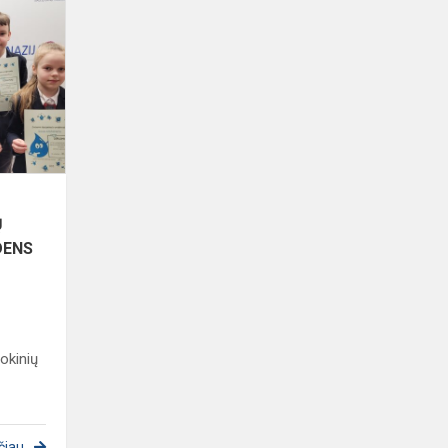
UGDYMO
ĮSTAIGŲ
VAIKŲ
KŪRYBINIŲ
DARBŲ
KONKURS...
Ų
DENS
okinių
čiau