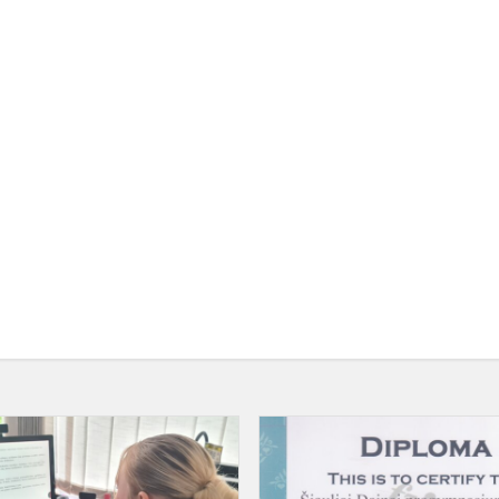
Šiaulių
Dainų
s!
progimnazijos