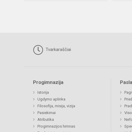
Tvarkaraščiai
Progimnazija
Pasl
Istorija
Pagr
Ugdymo aplinka
Prie
Filosofija, misija, vizija
Prad
Pasiekimai
Viso
Atributika
Nefo
Progimnazijos himnas
Spec