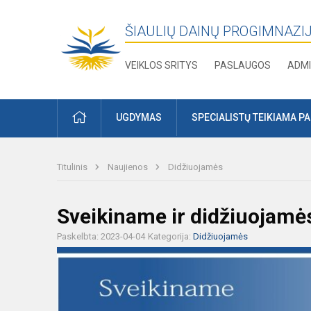
ŠIAULIŲ DAINŲ PROGIMNAZI
VEIKLOS SRITYS
PASLAUGOS
ADMI
PRADŽIA
UGDYMAS
SPECIALISTŲ TEIKIAMA P
Titulinis
Naujienos
Didžiuojamės
Sveikiname ir didžiuojamė
Paskelbta: 2023-04-04
Kategorija:
Didžiuojamės