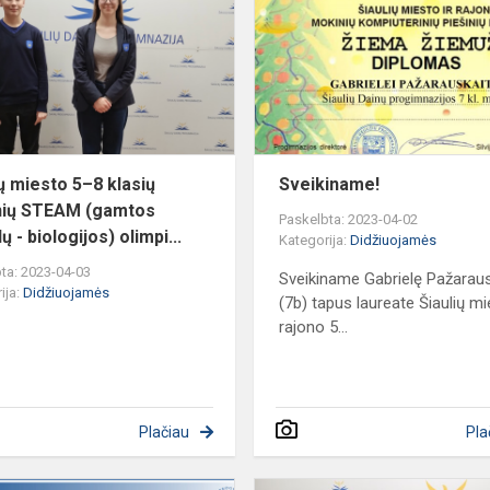
Ų
5–
8
klasių
mokinių
STEAM
(gamtos
mokslų
ių miesto 5–8 klasių
Sveikiname!
-
nių STEAM (gamtos
Paskelbta: 2023-04-02
bi...
 - biologijos) olimpi...
Kategorija:
Didžiuojamės
ta: 2023-04-03
Sveikiname Gabrielę Pažaraus
ija:
Didžiuojamės
(7b) tapus laureate Šiaulių mi
rajono 5...
Plačiau
Pla
Sveikiname