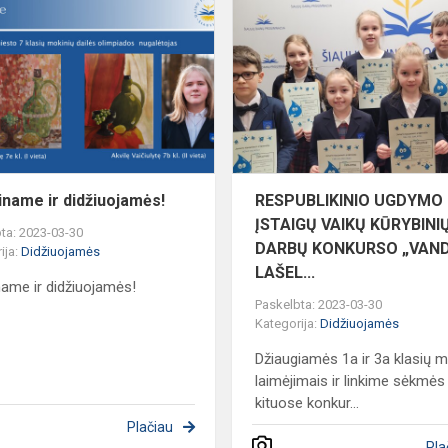
ir
didžiuojamės!
iname ir didžiuojamės!
RESPUBLIKINIO UGDYMO
ĮSTAIGŲ VAIKŲ KŪRYBINI
ta: 2023-03-30
DARBŲ KONKURSO „VAN
ija:
Didžiuojamės
LAŠEL...
name ir didžiuojamės!
Paskelbta: 2023-03-30
Kategorija:
Didžiuojamės
Džiaugiamės 1a ir 3a klasių m
laimėjimais ir linkime sėkmės
kituose konkur...
Plačiau
Pla