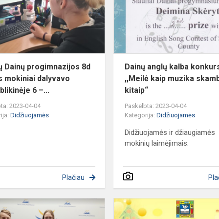
8d
klasės
mokiniai
dalyvavo
res...
ių Dainų progimnazijos 8d
Dainų anglų kalba konkur
s mokiniai dalyvavo
,,Meilė kaip muzika skamb
likinėje 6 –...
kitaip“
ta: 2023-04-04
Paskelbta: 2023-04-04
ija:
Didžiuojamės
Kategorija:
Didžiuojamės
Didžiuojamės ir džiaugiamės
mokinių laimėjimais.
Plačiau
Pla
Šiaulių
miesto