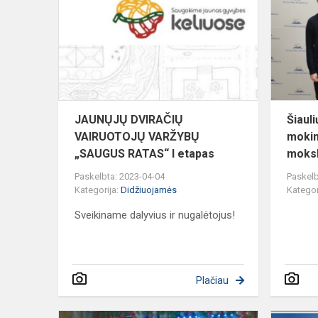
VAIRUOTOJ
VARŽYBŲ
„SAUGUS
RATAS“
I...
JAUNŲJŲ DVIRAČIŲ
Šiaul
VAIRUOTOJŲ VARŽYBŲ
moki
„SAUGUS RATAS“ I etapas
mokslų
Paskelbta: 2023-04-04
Paskelb
Kategorija:
Didžiuojamės
Kategor
Sveikiname dalyvius ir nugalėtojus!
Plačiau
Šiuolaikinio