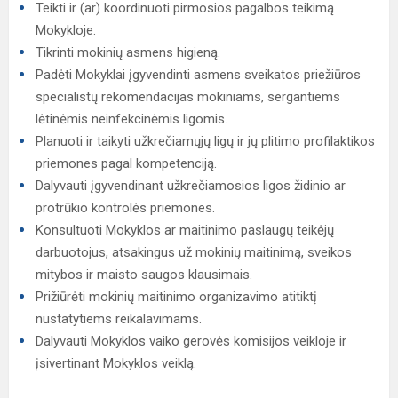
Teikti ir (ar) koordinuoti pirmosios pagalbos teikimą
Mokykloje.
Tikrinti mokinių asmens higieną.
Padėti Mokyklai įgyvendinti asmens sveikatos priežiūros
specialistų rekomendacijas mokiniams, sergantiems
lėtinėmis neinfekcinėmis ligomis.
Planuoti ir taikyti užkrečiamųjų ligų ir jų plitimo profilaktikos
priemones pagal kompetenciją.
Dalyvauti įgyvendinant užkrečiamosios ligos židinio ar
protrūkio kontrolės priemones.
Konsultuoti Mokyklos ar maitinimo paslaugų teikėjų
darbuotojus, atsakingus už mokinių maitinimą, sveikos
mitybos ir maisto saugos klausimais.
Prižiūrėti mokinių maitinimo organizavimo atitiktį
nustatytiems reikalavimams.
Dalyvauti Mokyklos vaiko gerovės komisijos veikloje ir
įsivertinant Mokyklos veiklą.