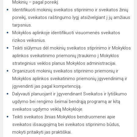
Mokinių – pagal poreikį.
Identifikuoti mokinių sveikatos stiprinimo ir sveikatos žinių
poreikį, sveikatos raštingumo lygį atsižvelgiant į jų amžiaus
tarpsnius.
Mokyklos aplinkoje identifikuoti visuomenės sveikatos
rizikos veiksnius.
Teikti siūlymus dėl mokinių sveikatos stiprinimo ir Mokyklos
aplinkos sveikatinimo priemonių įtraukimo į Mokyklos
strateginius veiklos planus Mokyklos administracijai.
Organizuoti mokinių sveikatos stiprinimo priemonių ir
Mokyklos aplinkos sveikatinimo priemonių įgyvendinimą ir
įgyvendinti jas pagal kompetenciją.
Dalyvauti planuojant ir įgyvendinant Sveikatos ir lytiškumo
ugdymo bei rengimo šeimai bendrąją programą ar kitą
sveikatos ugdymo veiklą Mokykloje.
Teikti sveikatos žinias Mokyklos bendruomenei apie
sveikatos išsaugojimą bei sveikatos stiprinimo būdus,
mokyti pritaikyti jas praktiškai.