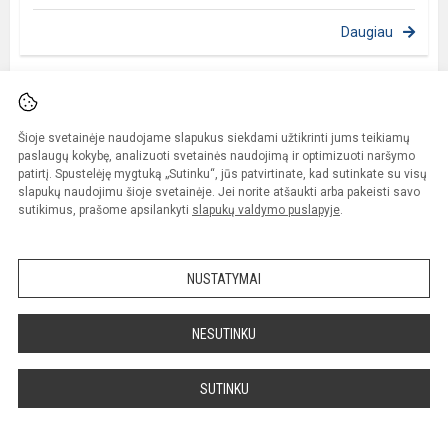
Daugiau
Šioje svetainėje naudojame slapukus siekdami užtikrinti jums teikiamų
paslaugų kokybę, analizuoti svetainės naudojimą ir optimizuoti naršymo
patirtį. Spustelėję mygtuką „Sutinku“, jūs patvirtinate, kad sutinkate su visų
slapukų naudojimu šioje svetainėje. Jei norite atšaukti arba pakeisti savo
sutikimus, prašome apsilankyti
slapukų valdymo puslapyje
.
NUSTATYMAI
NESUTINKU
Balandžio mėnesio visuomenės sveikatos specialistės
sveikat...
SUTINKU