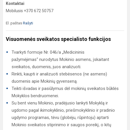
Kontaktai
Mobilusis +370 672 50757
El. paštas
Rašyti
Visuomenės sveikatos specialisto funkcijos
Tvarkyti formoje Nr. 046/a „Medicininis
pažymėjimas“ nurodytus Mokinio asmens, įskaitant
sveikatos, duomenis, juos analizuoti.
Rinkti, kaupti ir analizuoti stebėsenos (ne asmens)
duomenis apie Mokinių gyvenseną.
Teikti išvadas ir pasiūlymus dėl mokinių sveikatos būklės
Mokyklos bendruomenei.
Su bent vienu Mokinio, pradėjusio lankyti Mokyklą ir
ugdomo pagal ikimokyklinio, priešmokyklinio ir pradinio
ugdymo programas, tėvu (globėju, rūpintoju) aptarti
Mokinio sveikatos stiprinimo ir saugos poreikį, o kitų