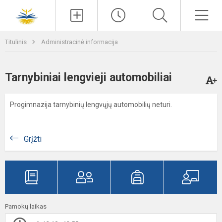
Paieška
Men
Titulinis
Administracinė informacija
Tarnybiniai lengvieji automobiliai
Progimnazija tarnybinių lengvųjų automobilių neturi.
Grįžti
Pamokų laikas