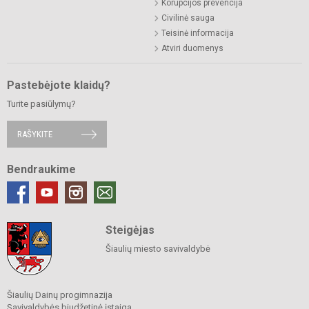
Korupcijos prevencija
Civilinė sauga
Teisinė informacija
Atviri duomenys
Pastebėjote klaidų?
Turite pasiūlymų?
RAŠYKITE
Bendraukime
Steigėjas
Šiaulių miesto savivaldybė
Šiaulių Dainų progimnazija
Savivaldybės biudžetinė įstaiga