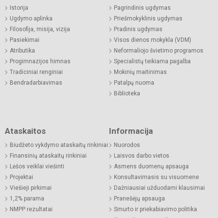
Istorija
Pagrindinis ugdymas
Ugdymo aplinka
Priešmokyklinis ugdymas
Filosofija, misija, vizija
Pradinis ugdymas
Pasiekimai
Visos dienos mokykla (VDM)
Atributika
Neformaliojo švietimo programos
Progimnazijos himnas
Specialistų teikiama pagalba
Tradiciniai renginiai
Mokinių maitinimas
Bendradarbiavimas
Patalpų nuoma
Biblioteka
Ataskaitos
Informacija
Biudžeto vykdymo ataskaitų rinkiniai
Nuorodos
Finansinių ataskaitų rinkiniai
Laisvos darbo vietos
Lėšos veiklai viešinti
Asmens duomenų apsauga
Projektai
Konsultavimasis su visuomene
Viešieji pirkimai
Dažniausiai užduodami klausimai
1,2% parama
Pranešėjų apsauga
NMPP rezultatai
Smurto ir priekabiavimo politika