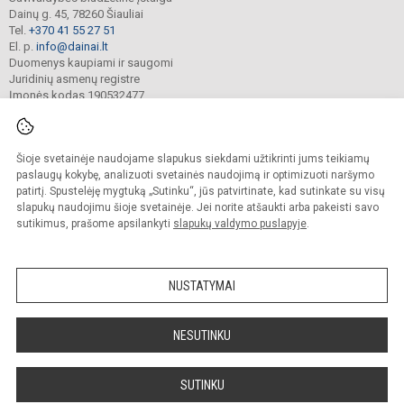
Dainų g. 45, 78260 Šiauliai
Tel.
+370 41 55 27 51
El. p.
info@dainai.lt
Duomenys kaupiami ir saugomi
Juridinių asmenų registre
Įmonės kodas 190532477
Šioje svetainėje naudojame slapukus siekdami užtikrinti jums teikiamų
© 2023. Šiaulių Dainų progimnazija. Visos teisės saugomos.
Kopijuoti turinį be raštiško gimnazijos sutikimo griežtai draudžiama.
paslaugų kokybę, analizuoti svetainės naudojimą ir optimizuoti naršymo
patirtį. Spustelėję mygtuką „Sutinku“, jūs patvirtinate, kad sutinkate su visų
Prieinamumo paraiška
Slapukų politika
slapukų naudojimu šioje svetainėje. Jei norite atšaukti arba pakeisti savo
sutikimus, prašome apsilankyti
slapukų valdymo puslapyje
.
Sumanus būdas atnaujinti
mokyklos interneto
svetainę
NUSTATYMAI
NESUTINKU
SUTINKU