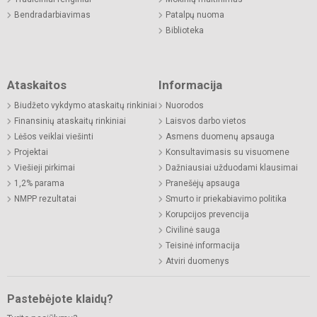
Bendradarbiavimas
Patalpų nuoma
Biblioteka
Ataskaitos
Informacija
Biudžeto vykdymo ataskaitų rinkiniai
Nuorodos
Finansinių ataskaitų rinkiniai
Laisvos darbo vietos
Lėšos veiklai viešinti
Asmens duomenų apsauga
Projektai
Konsultavimasis su visuomene
Viešieji pirkimai
Dažniausiai užduodami klausimai
1,2% parama
Pranešėjų apsauga
NMPP rezultatai
Smurto ir priekabiavimo politika
Korupcijos prevencija
Civilinė sauga
Teisinė informacija
Atviri duomenys
Pastebėjote klaidų?