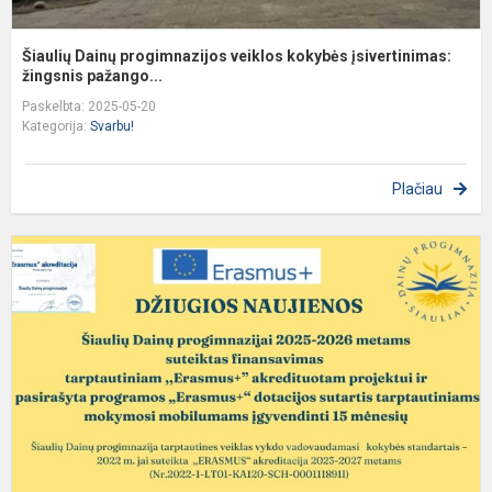
Šiaulių Dainų progimnazijos veiklos kokybės įsivertinimas:
žingsnis pažango...
Paskelbta: 2025-05-20
Kategorija:
Svarbu!
Plačiau
D
n