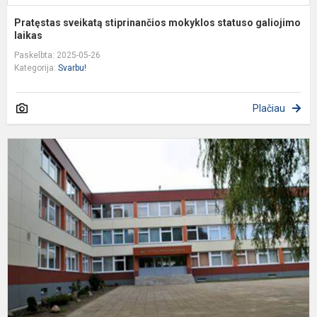
Pratęstas sveikatą stiprinančios mokyklos statuso galiojimo
laikas
Paskelbta: 2025-05-26
Kategorija:
Svarbu!
Plačiau
Š
D
p
v
k
į