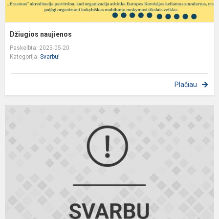
Džiugios naujienos
Paskelbta: 2025-05-20
Kategorija:
Svarbu!
Plačiau
1
p
p