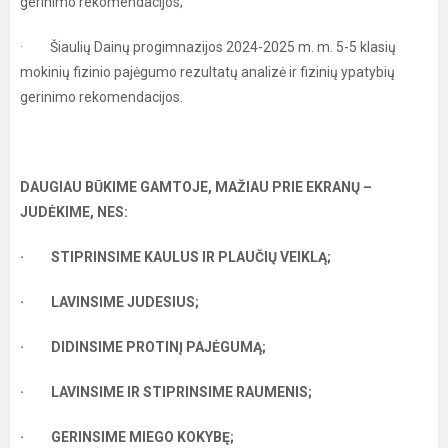
gerinimo rekomendacijos;
· Šiaulių Dainų progimnazijos 2024-2025 m. m. 5-5 klasių
mokinių fizinio pajėgumo rezultatų analizė ir fizinių ypatybių
gerinimo rekomendacijos.
DAUGIAU BŪKIME GAMTOJE, MAŽIAU PRIE EKRANŲ –
JUDĖKIME, NES:
· STIPRINSIME KAULUS IR PLAUČIŲ VEIKLĄ;
· LAVINSIME JUDESIUS;
· DIDINSIME PROTINĮ PAJĖGUMĄ;
· LAVINSIME IR STIPRINSIME RAUMENIS;
· GERINSIME MIEGO KOKYBĘ;