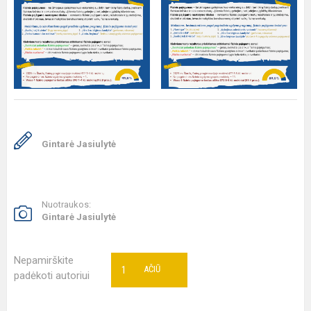
Gintarė Jasiulytė
Nuotraukos:
Gintarė Jasiulytė
Nepamirškite
1
AČIŪ
padėkoti autoriui