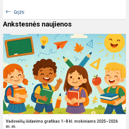
Grįžti
Ankstesnės naujienos
V
i
g
1
8
kl
m
2
2
m.
Vadovėlių išdavimo grafikas 1–8 kl. mokiniams 2025–2026
m. m.