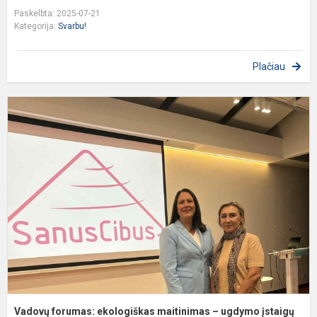
Paskelbta: 2025-07-21
Kategorija:
Svarbu!
Plačiau
V
f
e
m
–
u
į
at
Vadovų forumas: ekologiškas maitinimas – ugdymo įstaigų