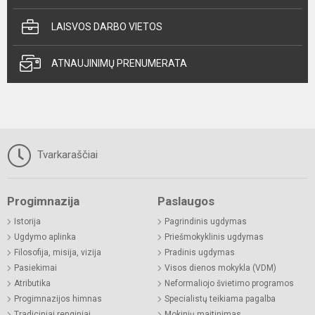
LAISVOS DARBO VIETOS
ATNAUJINIMŲ PRENUMERATA
Tvarkaraščiai
Progimnazija
Paslaugos
Istorija
Pagrindinis ugdymas
Ugdymo aplinka
Priešmokyklinis ugdymas
Filosofija, misija, vizija
Pradinis ugdymas
Pasiekimai
Visos dienos mokykla (VDM)
Atributika
Neformaliojo švietimo programos
Progimnazijos himnas
Specialistų teikiama pagalba
Tradiciniai renginiai
Mokinių maitinimas