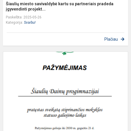
Šiaulių miesto savivaldybė kartu su partneriais pradeda
įgyvendinti projekt...
Paskelbta: 2025-05-26
Kategorija:
Svarbu!
Plačiau
P
s
s
m
s
g