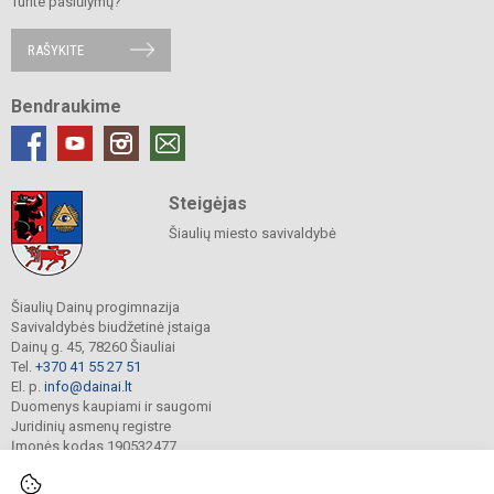
Turite pasiūlymų?
RAŠYKITE
Bendraukime
Steigėjas
Šiaulių miesto savivaldybė
Šiaulių Dainų progimnazija
Savivaldybės biudžetinė įstaiga
Dainų g. 45, 78260 Šiauliai
Tel.
+370 41 55 27 51
El. p.
info@dainai.lt
Duomenys kaupiami ir saugomi
Juridinių asmenų registre
Įmonės kodas 190532477