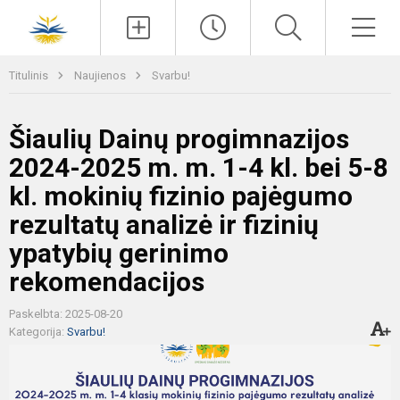
Paieška
Men
Titulinis
Naujienos
Svarbu!
Šiaulių Dainų progimnazijos
2024-2025 m. m. 1-4 kl. bei 5-8
kl. mokinių fizinio pajėgumo
rezultatų analizė ir fizinių
ypatybių gerinimo
rekomendacijos
Paskelbta: 2025-08-20
Kategorija:
Svarbu!