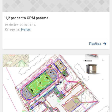
1,2 procento GPM parama
Paskelbta: 2025-04-14
Kategorija:
Svarbu!
Plačiau
R
s