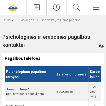
Paieška
Men
Titulinis
Paslaugos
Specialistų teikiama pagalba
Psichologinės ir emocinės pagalbos
kontaktai
Pagalbos telefonai
Psichologinės pagalbos
Darbo
Telefono numeris
tarnyba
laikas
I–VII
Jaunimo linija*
8 800 28888
visą
Budi savanoriai konsultantai
parą