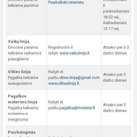
Pasikalbėti internetu
teikiama jaunimui
ir
penktadieniais
18-22 val.,
šeštadieniais
13-17 val.
Vaikų linija
Emocinė parama
Registruotis ir
Atsako per 2-3
teikiama vaikams ir
rašyti:
www.vaikulinija.lt
darbo dienas
paaugliams
Vilties linija
Rašyti el.
Atsako per 3
Pagalba teikiama
paštu
vlties.linija@gmail.com
darbo dienas
suaugusiems
www.viltieslinija.lt
Pagalbos
moterims linija
Rašyti el.
Atsako per 3
Pagalba teikiama
paštu
pagalba@moteriai.lt
darbo dienas
moterims ir
merginoms
Psichologinės