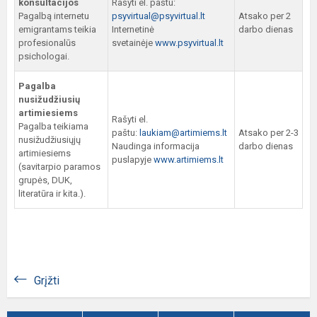
konsultacijos
Rašyti el. paštu:
Pagalbą internetu
psyvirtual@psyvirtual.lt
Atsako per 2
emigrantams teikia
Internetinė
darbo dienas
profesionalūs
svetainėje
www.psyvirtual.lt
psichologai.
Pagalba
nusižudžiusių
artimiesiems
Rašyti el.
Pagalba teikiama
paštu:
laukiam@artimiems.lt
Atsako per 2-3
nusižudžiusiųjų
Naudinga informacija
darbo dienas
artimiesiems
puslapyje
www.artimiems.lt
(savitarpio paramos
grupės, DUK,
literatūra ir kita.).
Grįžti