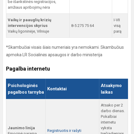
be išankstinės registracijos,
amžiaus apribojimų nėra
Vaikų ir paauglių krizių
I-VII
intervencijos skyrius
8-5 275 75 64
visą
Vaikų ligoninėje, Vilniuje
parą
*Skambučiai visais šiais numeriais yra nemokami. Skambučius
apmoka LR Socialinės apsaugos ir darbo ministerija
Pagalba internetu
Psichologinės
Atsakymo
Kontaktai
pagalbos tarnyba
laikas
Atsako per 2
darbo dienas.
Pokalbiai
internetu
Jaunimo linija
vyksta
Registruotis ir rašyti
Emocinė parama
trečiadieniais