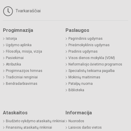
Tvarkaraščiai
Progimnazija
Paslaugos
Istorija
Pagrindinis ugdymas
Ugdymo aplinka
Priešmokyklinis ugdymas
Filosofija, misija, vizija
Pradinis ugdymas
Pasiekimai
Visos dienos mokykla (VDM)
Atributika
Neformaliojo švietimo programos
Progimnazijos himnas
Specialistų teikiama pagalba
Tradiciniai renginiai
Mokinių maitinimas
Bendradarbiavimas
Patalpų nuoma
Biblioteka
Ataskaitos
Informacija
Biudžeto vykdymo ataskaitų rinkiniai
Nuorodos
Finansinių ataskaitų rinkiniai
Laisvos darbo vietos