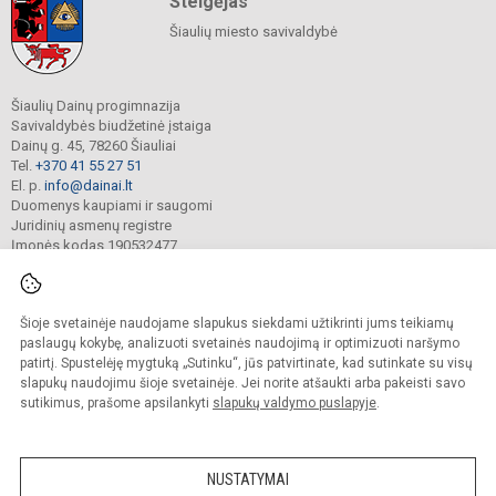
Steigėjas
Šiaulių miesto savivaldybė
Šiaulių Dainų progimnazija
Savivaldybės biudžetinė įstaiga
Dainų g. 45, 78260 Šiauliai
Tel.
+370 41 55 27 51
El. p.
info@dainai.lt
Duomenys kaupiami ir saugomi
Juridinių asmenų registre
Įmonės kodas 190532477
Šioje svetainėje naudojame slapukus siekdami užtikrinti jums teikiamų
© 2023. Šiaulių Dainų progimnazija. Visos teisės saugomos.
Kopijuoti turinį be raštiško gimnazijos sutikimo griežtai draudžiama.
paslaugų kokybę, analizuoti svetainės naudojimą ir optimizuoti naršymo
patirtį. Spustelėję mygtuką „Sutinku“, jūs patvirtinate, kad sutinkate su visų
Prieinamumo paraiška
Slapukų politika
slapukų naudojimu šioje svetainėje. Jei norite atšaukti arba pakeisti savo
sutikimus, prašome apsilankyti
slapukų valdymo puslapyje
.
Sumanus būdas atnaujinti
mokyklos interneto
svetainę
NUSTATYMAI