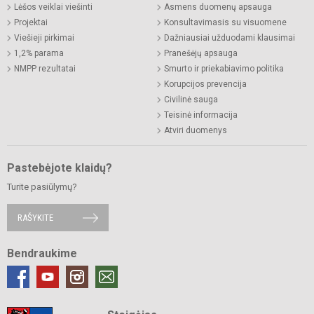
Lėšos veiklai viešinti
Asmens duomenų apsauga
Projektai
Konsultavimasis su visuomene
Viešieji pirkimai
Dažniausiai užduodami klausimai
1,2% parama
Pranešėjų apsauga
NMPP rezultatai
Smurto ir priekabiavimo politika
Korupcijos prevencija
Civilinė sauga
Teisinė informacija
Atviri duomenys
Pastebėjote klaidų?
Turite pasiūlymų?
RAŠYKITE
Bendraukime