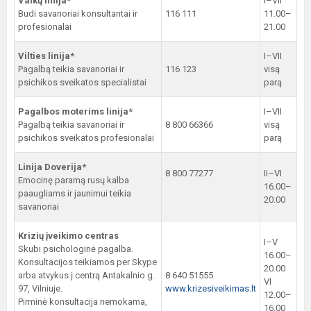
Vaikų linija*
I–VII
Budi savanoriai konsultantai ir
116 111
11.00–
profesionalai
21.00
Vilties linija*
I–VII
Pagalbą teikia savanoriai ir
116 123
visą
psichikos sveikatos specialistai
parą
Pagalbos moterims linija*
I–VII
Pagalbą teikia savanoriai ir
8 800 66366
visą
psichikos sveikatos profesionalai
parą
Linija Doverija*
8 800 77277
II–VI
Emocinę paramą rusų kalba
16.00–
paaugliams ir jaunimui teikia
20.00
savanoriai
Krizių įveikimo centras
I–V
Skubi psichologinė pagalba.
16.00–
Konsultacijos teikiamos per Skype
20.00
arba atvykus į centrą Antakalnio g.
8 640 51555
VI
97, Vilniuje.
www.krizesiveikimas.lt
12.00–
Pirminė konsultacija nemokama,
16.00